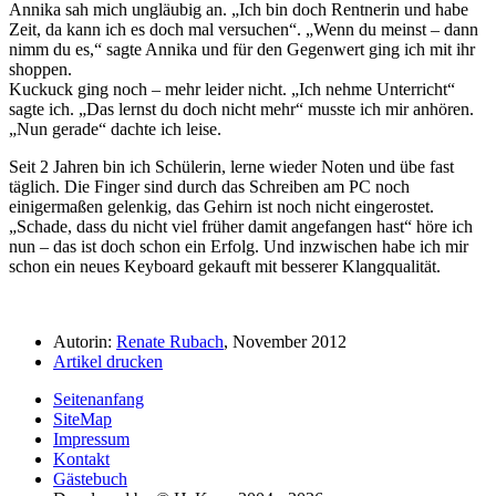
Annika sah mich ungläubig an.
Ich bin doch Rentnerin und habe
Zeit, da kann ich es doch mal versuchen
.
Wenn du meinst – dann
nimm du es,
sagte Annika und für den Gegenwert ging ich mit ihr
shoppen.
Kuckuck ging noch – mehr leider nicht.
Ich nehme Unterricht
sagte ich.
Das lernst du doch nicht mehr
musste ich mir anhören.
Nun gerade
dachte ich leise.
Seit 2 Jahren bin ich Schülerin, lerne wieder Noten und übe fast
täglich. Die Finger sind durch das Schreiben am PC noch
einigermaßen gelenkig, das Gehirn ist noch nicht eingerostet.
Schade, dass du nicht viel früher damit angefangen hast
höre ich
nun – das ist doch schon ein Erfolg. Und inzwischen habe ich mir
schon ein neues Keyboard gekauft mit besserer Klangqualität.
Autorin:
Renate Rubach
, November 2012
Artikel drucken
Seitenanfang
SiteMap
Impressum
Kontakt
Gästebuch