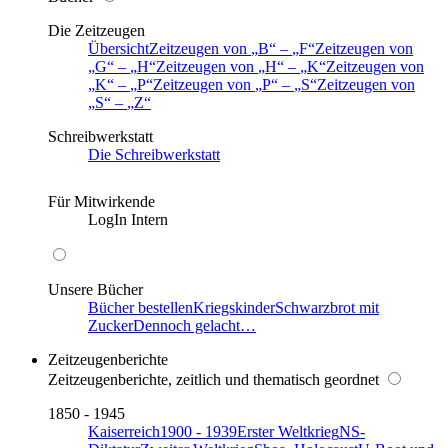
Die Zeitzeugen
Übersicht
Zeitzeugen von
B
–
F
Zeitzeugen von
G
–
H
Zeitzeugen von
H
–
K
Zeitzeugen von
K
–
P
Zeitzeugen von
P
–
S
Zeitzeugen von
S
–
Z
Schreibwerkstatt
Die Schreibwerkstatt
Für Mitwirkende
LogIn Intern
Unsere Bücher
Bücher bestellen
Kriegskinder
Schwarzbrot mit
Zucker
Dennoch gelacht…
Zeitzeugenberichte
Zeitzeugenberichte, zeitlich und thematisch geordnet
1850 - 1945
Kaiserreich
1900 - 1939
Erster Weltkrieg
NS-