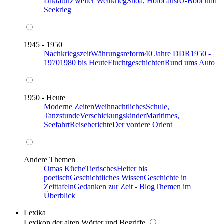
Diktatur
Zweiter Weltkrieg
Shoa, Holocaust
U-Boot und
Seekrieg
1945 - 1950
Nachkriegszeit
Währungsreform
40 Jahre DDR
1950 -
1970
1980 bis Heute
Fluchtgeschichten
Rund ums Auto
1950 - Heute
Moderne Zeiten
Weihnachtliches
Schule,
Tanzstunde
Verschickungskinder
Maritimes,
Seefahrt
Reiseberichte
Der vordere Orient
Andere Themen
Omas Küche
Tierisches
Heiter bis
poetisch
Geschichtliches Wissen
Geschichte in
Zeittafeln
Gedanken zur Zeit - Blog
Themen im
Überblick
Lexika
Lexikon der alten Wörter und Begriffe