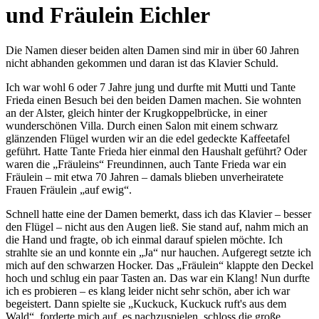
und Fräulein Eichler
Die Namen dieser beiden alten Damen sind mir in über 60 Jahren
nicht abhanden gekommen und daran ist das Klavier Schuld.
Ich war wohl 6 oder 7 Jahre jung und durfte mit Mutti und Tante
Frieda einen Besuch bei den beiden Damen machen. Sie wohnten
an der Alster, gleich hinter der Krugkoppelbrücke, in einer
wunderschönen Villa. Durch einen Salon mit einem schwarz
glänzenden Flügel wurden wir an die edel gedeckte Kaffeetafel
geführt. Hatte Tante Frieda hier einmal den Haushalt geführt? Oder
waren die
Fräuleins
Freundinnen, auch Tante Frieda war ein
Fräulein – mit etwa 70 Jahren – damals blieben unverheiratete
Frauen Fräulein
auf ewig
.
Schnell hatte eine der Damen bemerkt, dass ich das Klavier – besser
den Flügel – nicht aus den Augen ließ. Sie stand auf, nahm mich an
die Hand und fragte, ob ich einmal darauf spielen möchte. Ich
strahlte sie an und konnte ein
Ja
nur hauchen. Aufgeregt setzte ich
mich auf den schwarzen Hocker. Das
Fräulein
klappte den Deckel
hoch und schlug ein paar Tasten an. Das war ein Klang! Nun durfte
ich es probieren – es klang leider nicht sehr schön, aber ich war
begeistert. Dann spielte sie
Kuckuck, Kuckuck ruft's aus dem
Wald
, forderte mich auf, es nachzuspielen, schloss die große