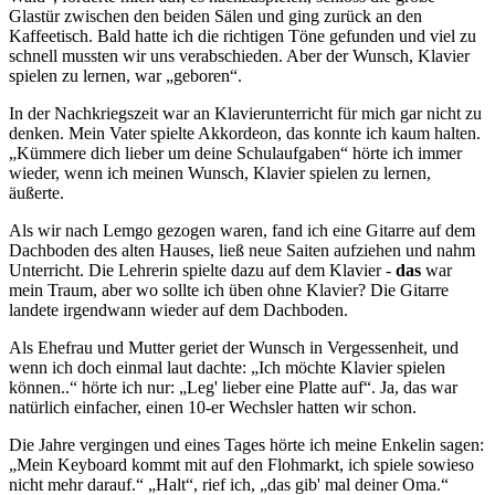
Glastür zwischen den beiden Sälen und ging zurück an den
Kaffeetisch. Bald hatte ich die richtigen Töne gefunden und viel zu
schnell mussten wir uns verabschieden. Aber der Wunsch, Klavier
spielen zu lernen, war
geboren
.
In der Nachkriegszeit war an Klavierunterricht für mich gar nicht zu
denken. Mein Vater spielte Akkordeon, das konnte ich kaum halten.
Kümmere dich lieber um deine Schulaufgaben
hörte ich immer
wieder, wenn ich meinen Wunsch, Klavier spielen zu lernen,
äußerte.
Als wir nach Lemgo gezogen waren, fand ich eine Gitarre auf dem
Dachboden des alten Hauses, ließ neue Saiten aufziehen und nahm
Unterricht. Die Lehrerin spielte dazu auf dem Klavier -
das
war
mein Traum, aber wo sollte ich üben ohne Klavier? Die Gitarre
landete irgendwann wieder auf dem Dachboden.
Als Ehefrau und Mutter geriet der Wunsch in Vergessenheit, und
wenn ich doch einmal laut dachte:
Ich möchte Klavier spielen
können..
hörte ich nur:
Leg' lieber eine Platte auf
. Ja, das war
natürlich einfacher, einen 10-er Wechsler hatten wir schon.
Die Jahre vergingen und eines Tages hörte ich meine Enkelin sagen:
Mein Keyboard kommt mit auf den Flohmarkt, ich spiele sowieso
nicht mehr darauf.
Halt
, rief ich,
das gib' mal deiner Oma.