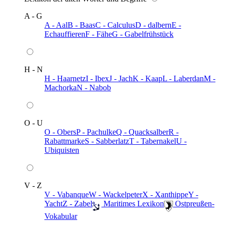
A - G
A - Aal
B - Baas
C - Calculus
D - dalbern
E -
Echauffieren
F - Fähe
G - Gabelfrühstück
H - N
H - Haarnetz
I - Ibex
J - Jach
K - Kaap
L - Laberdan
M -
Machorka
N - Nabob
O - U
O - Obers
P - Pachulke
Q - Quacksalber
R -
Rabattmarke
S - Sabberlatz
T - Tabernakel
U -
Ubiquisten
V - Z
V - Vabanque
W - Wackelpeter
X - Xanthippe
Y -
Yacht
Z - Zabel
️ Maritimes Lexikon
️ Ostpreußen-
Vokabular