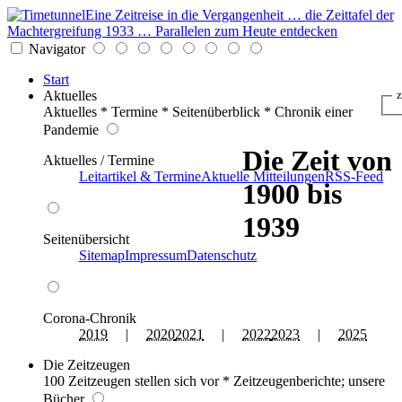
Eine Zeitreise in die Vergangenheit … die Zeittafel der
Machtergreifung 1933 … Parallelen zum Heute entdecken
Navigator
Start
Aktuelles
z
Aktuelles * Termine * Seitenüberblick * Chronik einer
Pandemie
Die Zeit von
Aktuelles / Termine
Leitartikel & Termine
Aktuelle Mitteilungen
RSS-Feed
1900 bis
1939
Seitenübersicht
Sitemap
Impressum
Datenschutz
Corona-Chronik
2019
|
2020
2021
|
2022
2023
|
2025
Die Zeitzeugen
100 Zeitzeugen stellen sich vor * Zeitzeugenberichte; unsere
Bücher