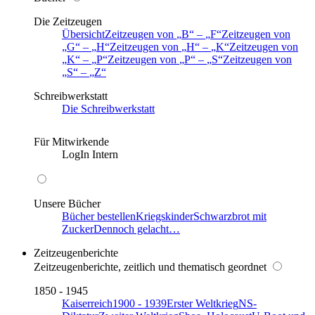
Die Zeitzeugen
Übersicht
Zeitzeugen von
B
–
F
Zeitzeugen von
G
–
H
Zeitzeugen von
H
–
K
Zeitzeugen von
K
–
P
Zeitzeugen von
P
–
S
Zeitzeugen von
S
–
Z
Schreibwerkstatt
Die Schreibwerkstatt
Für Mitwirkende
LogIn Intern
Unsere Bücher
Bücher bestellen
Kriegskinder
Schwarzbrot mit
Zucker
Dennoch gelacht…
Zeitzeugenberichte
Zeitzeugenberichte, zeitlich und thematisch geordnet
1850 - 1945
Kaiserreich
1900 - 1939
Erster Weltkrieg
NS-