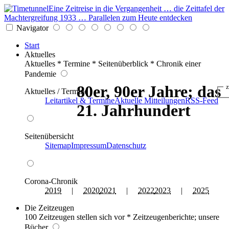
Eine Zeitreise in die Vergangenheit … die Zeittafel der
Machtergreifung 1933 … Parallelen zum Heute entdecken
Navigator
Start
Aktuelles
Aktuelles * Termine * Seitenüberblick * Chronik einer
Pandemie
80er, 90er Jahre; das
z
Aktuelles / Termine
Leitartikel & Termine
Aktuelle Mitteilungen
RSS-Feed
21. Jahrhundert
Seitenübersicht
Sitemap
Impressum
Datenschutz
Corona-Chronik
2019
|
2020
2021
|
2022
2023
|
2025
Die Zeitzeugen
100 Zeitzeugen stellen sich vor * Zeitzeugenberichte; unsere
Bücher