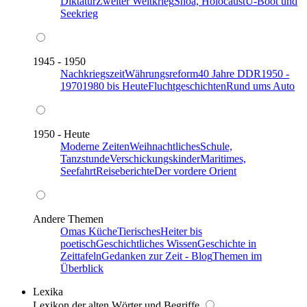
Diktatur
Zweiter Weltkrieg
Shoa, Holocaust
U-Boot und
Seekrieg
1945 - 1950
Nachkriegszeit
Währungsreform
40 Jahre DDR
1950 -
1970
1980 bis Heute
Fluchtgeschichten
Rund ums Auto
1950 - Heute
Moderne Zeiten
Weihnachtliches
Schule,
Tanzstunde
Verschickungskinder
Maritimes,
Seefahrt
Reiseberichte
Der vordere Orient
Andere Themen
Omas Küche
Tierisches
Heiter bis
poetisch
Geschichtliches Wissen
Geschichte in
Zeittafeln
Gedanken zur Zeit - Blog
Themen im
Überblick
Lexika
Lexikon der alten Wörter und Begriffe