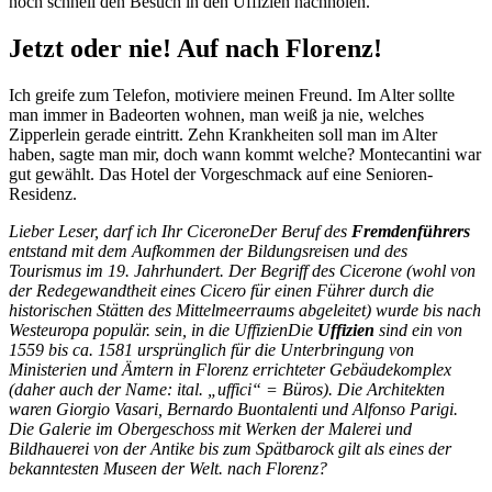
noch schnell den Besuch in den Uffizien nachholen.
Jetzt oder nie! Auf nach Florenz!
Ich greife zum Telefon, motiviere meinen Freund. Im Alter sollte
man immer in Badeorten wohnen, man weiß ja nie, welches
Zipperlein gerade eintritt. Zehn Krankheiten soll man im Alter
haben, sagte man mir, doch wann kommt welche? Montecantini war
gut gewählt. Das Hotel der Vorgeschmack auf eine Senioren-
Residenz.
Lieber Leser, darf ich Ihr
Cicerone
Der Beruf des
Fremdenführers
entstand mit dem Aufkommen der Bildungsreisen und des
Tourismus im 19. Jahrhundert. Der Begriff des Cicerone (wohl von
der Redegewandtheit eines Cicero für einen Führer durch die
historischen Stätten des Mittelmeerraums abgeleitet) wurde bis nach
Westeuropa populär.
sein, in die
Uffizien
Die
Uffizien
sind ein von
1559 bis ca. 1581 ursprünglich für die Unterbringung von
Ministerien und Ämtern in Florenz errichteter Gebäudekomplex
(daher auch der Name: ital.
uffici
= Büros). Die Architekten
waren Giorgio Vasari, Bernardo Buontalenti und Alfonso Parigi.
Die Galerie im Obergeschoss mit Werken der Malerei und
Bildhauerei von der Antike bis zum Spätbarock gilt als eines der
bekanntesten Museen der Welt.
nach Florenz?