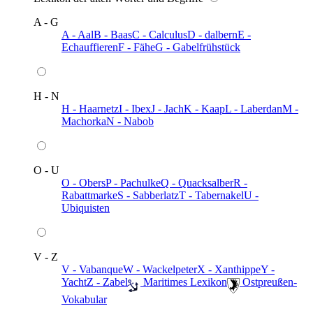
A - G
A - Aal
B - Baas
C - Calculus
D - dalbern
E -
Echauffieren
F - Fähe
G - Gabelfrühstück
H - N
H - Haarnetz
I - Ibex
J - Jach
K - Kaap
L - Laberdan
M -
Machorka
N - Nabob
O - U
O - Obers
P - Pachulke
Q - Quacksalber
R -
Rabattmarke
S - Sabberlatz
T - Tabernakel
U -
Ubiquisten
V - Z
V - Vabanque
W - Wackelpeter
X - Xanthippe
Y -
Yacht
Z - Zabel
️ Maritimes Lexikon
️ Ostpreußen-
Vokabular