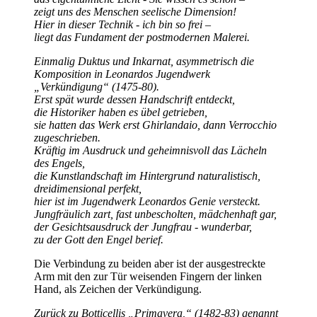
zeigt uns des Menschen seelische Dimension!
Hier in dieser Technik - ich bin so frei –
liegt das Fundament der postmodernen Malerei.
Einmalig Duktus und Inkarnat, asymmetrisch die
Komposition in Leonardos Jugendwerk
Verkündigung
(1475-80).
Erst spät wurde dessen Handschrift entdeckt,
die Historiker haben es übel getrieben,
sie hatten das Werk erst Ghirlandaio, dann Verrocchio
zugeschrieben.
Kräftig im Ausdruck und geheimnisvoll das Lächeln
des Engels,
die Kunstlandschaft im Hintergrund naturalistisch,
dreidimensional perfekt,
hier ist im Jugendwerk Leonardos Genie versteckt.
Jungfräulich zart, fast unbescholten, mädchenhaft gar,
der Gesichtsausdruck der Jungfrau - wunderbar,
zu der Gott den Engel berief.
Die Verbindung zu beiden aber ist der ausgestreckte
Arm mit den zur Tür weisenden Fingern der linken
Hand, als Zeichen der Verkündigung.
Zurück zu Botticellis
Primavera,
(1482-83) genannt