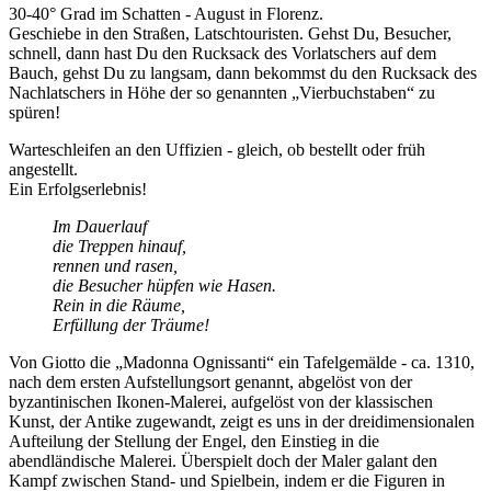
30-40° Grad im Schatten - August in Florenz.
Geschiebe in den Straßen, Latschtouristen. Gehst Du, Besucher,
schnell, dann hast Du den Rucksack des Vorlatschers auf dem
Bauch, gehst Du zu langsam, dann bekommst du den Rucksack des
Nachlatschers in Höhe der so genannten
Vierbuchstaben
zu
spüren!
Warteschleifen an den Uffizien - gleich, ob bestellt oder früh
angestellt.
Ein Erfolgserlebnis!
Im Dauerlauf
die Treppen hinauf,
rennen und rasen,
die Besucher hüpfen wie Hasen.
Rein in die Räume,
Erfüllung der Träume!
Von Giotto die
Madonna Ognissanti
ein Tafelgemälde - ca. 1310,
nach dem ersten Aufstellungsort genannt, abgelöst von der
byzantinischen Ikonen-Malerei, aufgelöst von der klassischen
Kunst, der Antike zugewandt, zeigt es uns in der dreidimensionalen
Aufteilung der Stellung der Engel, den Einstieg in die
abendländische Malerei. Überspielt doch der Maler galant den
Kampf zwischen Stand- und Spielbein, indem er die Figuren in