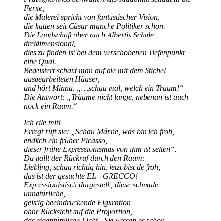
Ferne,
die Malerei spricht von fantastischer Vision,
die hatten seit Cäsar manche Politiker schon.
Die Landschaft aber nach Albertis Schule
dreidimensional,
dies zu finden ist bei dem verschobenen Tiefenpunkt
eine Qual.
Begeistert schaut man auf die mit dem Stichel
ausgearbeiteten Häuser,
und hört Minna:
…schau mal, welch ein Traum!
Die Antwort:
Träume nicht lange, nebenan ist auch
noch ein Raum.
Ich eile mit!
Erregt ruft sie:
Schau Männe, was bin ich froh,
endlich ein früher Picasso,
dieser frühe Expressionismus von ihm ist selten
.
Da hallt der Rückruf durch den Raum:
Liebling, schau richtig hin, jetzt bist de froh,
das ist der gesuchte EL - GRECCO!
Expressionistisch dargestellt, diese schmale
unnatürliche,
geistig beeindruckende Figuration
ohne Rücksicht auf die Proportion,
das eigentümliche Licht - Sie wissen es schon –