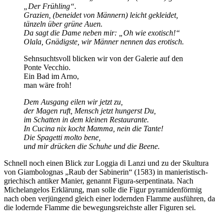
Der Frühling
.
Grazien, (beneidet von Männern) leicht gekleidet,
tänzeln über grüne Auen.
Da sagt die Dame neben mir:
Oh wie exotisch!
Olala, Gnädigste, wir Männer nennen das erotisch.
Sehnsuchtsvoll blicken wir von der Galerie auf den
Ponte Vecchio.
Ein Bad im Arno,
man wäre froh!
Dem Ausgang eilen wir jetzt zu,
der Magen ruft, Mensch jetzt hungerst Du,
im Schatten in dem kleinen Restaurante.
In Cucina nix kocht Mamma, nein die Tante!
Die Spagetti molto bene,
und mir drücken die Schuhe und die Beene.
Schnell noch einen Blick zur Loggia di Lanzi und zu der Skultura
von Giambolognas
Raub der Sabinerin
(1583) in manieristisch-
griechisch antiker Manier, genannt Figura-serpentinata. Nach
Michelangelos Erklärung, man solle die Figur pyramidenförmig
nach oben verjüngend gleich einer lodernden Flamme ausführen, da
die lodernde Flamme die bewegungsreichste aller Figuren sei.