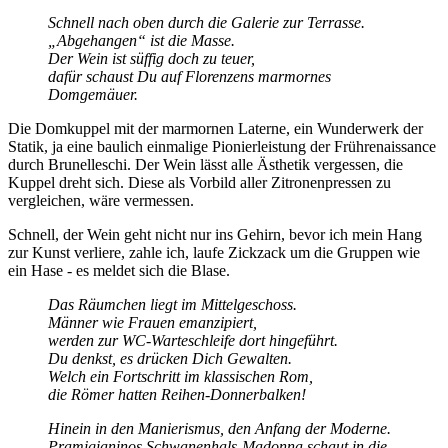
Schnell nach oben durch die Galerie zur Terrasse.
Abgehangen
ist die Masse.
Der Wein ist süffig doch zu teuer,
dafür schaust Du auf Florenzens marmornes
Domgemäuer.
Die Domkuppel mit der marmornen Laterne, ein Wunderwerk der
Statik, ja eine baulich einmalige Pionierleistung der Frührenaissance
durch Brunelleschi. Der Wein lässt alle Ästhetik vergessen, die
Kuppel dreht sich. Diese als Vorbild aller Zitronenpressen zu
vergleichen, wäre vermessen.
Schnell, der Wein geht nicht nur ins Gehirn, bevor ich mein Hang
zur Kunst verliere, zahle ich, laufe Zickzack um die Gruppen wie
ein Hase - es meldet sich die Blase.
Das Räumchen liegt im Mittelgeschoss.
Männer wie Frauen emanzipiert,
werden zur WC-Warteschleife dort hingeführt.
Du denkst, es drücken Dich Gewalten.
Welch ein Fortschritt im klassischen Rom,
die Römer hatten Reihen-Donnerbalken!
Hinein in den Manierismus, den Anfang der Moderne.
Pramigianinos Schwanenhals-Madonna schaut in die