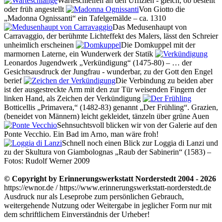
Warteschleifen an den Uffizien - gleich, ob bestellt
oder früh angestellt
Von Giotto die
Madonna Ognissanti
ein Tafelgemälde – ca. 1310
Das Medusenhaupt von
Carravaggio, der berühmte Lichteffekt des Malers, lässt den Schreier
unheimlich erscheinen
Die Domkuppel mit der
marmornen Laterne, ein Wunderwerk der Statik
Leonardos Jugendwerk
Verkündigung
(1475-80) – … der
Gesichtsausdruck der Jungfrau - wunderbar, zu der Gott den Engel
berief
Die Verbindung zu beiden aber
ist der ausgestreckte Arm mit den zur Tür weisenden Fingern der
linken Hand, als Zeichen der Verkündigung
Botticellis
Primavera,
(1482-83) genannt
Der Frühling
. Grazien,
(beneidet von Männern) leicht gekleidet, tänzeln über grüne Auen
Sehnsuchtsvoll blicken wir von der Galerie auf den
Ponte Vecchio. Ein Bad im Arno, man wäre froh!
Schnell noch einen Blick zur Loggia di Lanzi und
zu der Skultura von Giambolognas
Raub der Sabinerin
(1583) –
Fotos: Rudolf Werner 2009
© Copyright by Erinnerungswerkstatt Norderstedt 2004 - 2026
https://ewnor.de / https://www.erinnerungswerkstatt-norderstedt.de
Ausdruck nur als Leseprobe zum persönlichen Gebrauch,
weitergehende Nutzung oder Weitergabe in jeglicher Form nur mit
dem schriftlichem Einverständnis der Urheber!