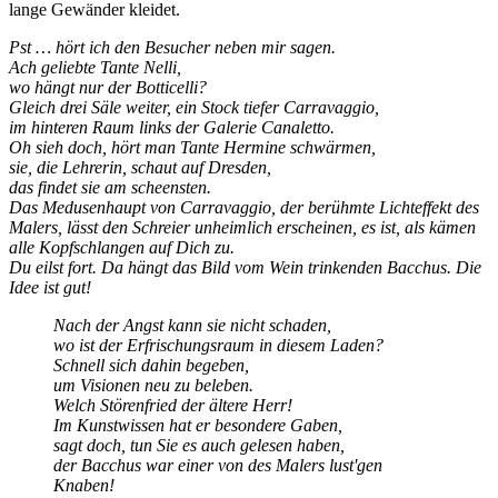
lange Gewänder kleidet.
Pst … hört ich den Besucher neben mir sagen.
Ach geliebte Tante Nelli,
wo hängt nur der Botticelli?
Gleich drei Säle weiter, ein Stock tiefer Carravaggio,
im hinteren Raum links der Galerie Canaletto.
Oh sieh doch, hört man Tante Hermine schwärmen,
sie, die Lehrerin, schaut auf Dresden,
das findet sie am scheensten.
Das Medusenhaupt von Carravaggio, der berühmte Lichteffekt des
Malers, lässt den Schreier unheimlich erscheinen, es ist, als kämen
alle Kopfschlangen auf Dich zu.
Du eilst fort. Da hängt das Bild vom Wein trinkenden Bacchus. Die
Idee ist gut!
Nach der Angst kann sie nicht schaden,
wo ist der Erfrischungsraum in diesem Laden?
Schnell sich dahin begeben,
um Visionen neu zu beleben.
Welch Störenfried der ältere Herr!
Im Kunstwissen hat er besondere Gaben,
sagt doch, tun Sie es auch gelesen haben,
der Bacchus war einer von des Malers lust'gen
Knaben!