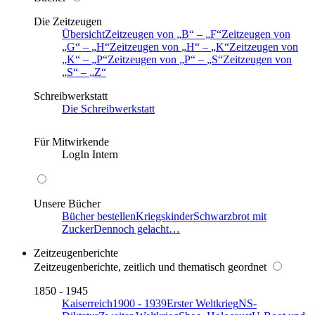
Die Zeitzeugen
Übersicht
Zeitzeugen von
B
–
F
Zeitzeugen von
G
–
H
Zeitzeugen von
H
–
K
Zeitzeugen von
K
–
P
Zeitzeugen von
P
–
S
Zeitzeugen von
S
–
Z
Schreibwerkstatt
Die Schreibwerkstatt
Für Mitwirkende
LogIn Intern
Unsere Bücher
Bücher bestellen
Kriegskinder
Schwarzbrot mit
Zucker
Dennoch gelacht…
Zeitzeugenberichte
Zeitzeugenberichte, zeitlich und thematisch geordnet
1850 - 1945
Kaiserreich
1900 - 1939
Erster Weltkrieg
NS-