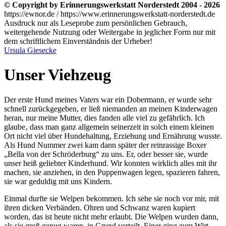
© Copyright by Erinnerungswerkstatt Norderstedt 2004 - 2026
https://ewnor.de / https://www.erinnerungswerkstatt-norderstedt.de
Ausdruck nur als Leseprobe zum persönlichen Gebrauch,
weitergehende Nutzung oder Weitergabe in jeglicher Form nur mit
dem schriftlichem Einverständnis der Urheber!
Ursula Giesecke
Unser Viehzeug
Der erste Hund meines Vaters war ein Dobermann, er wurde sehr
schnell zurückgegeben, er ließ niemanden an meinen Kinderwagen
heran, nur meine Mutter, dies fanden alle viel zu gefährlich. Ich
glaube‚ dass man ganz allgemein seinerzeit in solch einem kleinen
Ort nicht viel über Hundehaltung, Erziehung und Ernährung wusste.
Als Hund Nummer zwei kam dann später der reinrassige Boxer
Bella von der Schröderburg
zu uns. Er, oder besser sie, wurde
unser heiß geliebter Kinderhund. Wir konnten wirklich alles mit ihr
machen, sie anziehen, in den Puppenwagen legen, spazieren fahren,
sie war geduldig mit uns Kindern.
Einmal durfte sie Welpen bekommen. Ich sehe sie noch vor mir, mit
ihren dicken Verbänden. Ohren und Schwanz waren kupiert
worden, das ist heute nicht mehr erlaubt. Die Welpen wurden dann,
als sie groß genug waren, in Grund verteilt. Einer ging zum Wirt