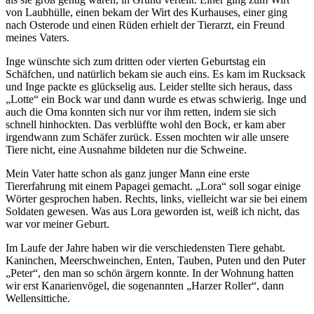
von Laubhülle, einen bekam der Wirt des Kurhauses, einer ging
nach Osterode und einen Rüden erhielt der Tierarzt, ein Freund
meines Vaters.
Inge wünschte sich zum dritten oder vierten Geburtstag ein
Schäfchen, und natürlich bekam sie auch eins. Es kam im Rucksack
und Inge packte es glückselig aus. Leider stellte sich heraus, dass
Lotte
ein Bock war und dann wurde es etwas schwierig. Inge und
auch die Oma konnten sich nur vor ihm retten, indem sie sich
schnell hinhockten. Das verblüffte wohl den Bock, er kam aber
irgendwann zum Schäfer zurück. Essen mochten wir alle unsere
Tiere nicht, eine Ausnahme bildeten nur die Schweine.
Mein Vater hatte schon als ganz junger Mann eine erste
Tiererfahrung mit einem Papagei gemacht.
Lora
soll sogar einige
Wörter gesprochen haben. Rechts, links, vielleicht war sie bei einem
Soldaten gewesen. Was aus Lora geworden ist, weiß ich nicht, das
war vor meiner Geburt.
Im Laufe der Jahre haben wir die verschiedensten Tiere gehabt.
Kaninchen, Meerschweinchen, Enten, Tauben, Puten und den Puter
Peter
, den man so schön ärgern konnte. In der Wohnung hatten
wir erst Kanarienvögel, die sogenannten
Harzer Roller
, dann
Wellensittiche.