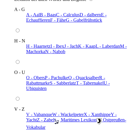
A - G
A - Aal
B - Baas
C - Calculus
D - dalbern
E -
Echauffieren
F - Fähe
G - Gabelfrühstück
H - N
H - Haarnetz
I - Ibex
J - Jach
K - Kaap
L - Laberdan
M -
Machorka
N - Nabob
O - U
O - Obers
P - Pachulke
Q - Quacksalber
R -
Rabattmarke
S - Sabberlatz
T - Tabernakel
U -
Ubiquisten
V - Z
V - Vabanque
W - Wackelpeter
X - Xanthippe
Y -
Yacht
Z - Zabel
️ Maritimes Lexikon
️ Ostpreußen-
Vokabular