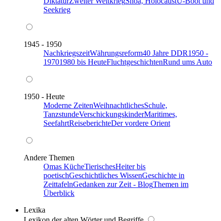
Diktatur
Zweiter Weltkrieg
Shoa, Holocaust
U-Boot und
Seekrieg
1945 - 1950
Nachkriegszeit
Währungsreform
40 Jahre DDR
1950 -
1970
1980 bis Heute
Fluchtgeschichten
Rund ums Auto
1950 - Heute
Moderne Zeiten
Weihnachtliches
Schule,
Tanzstunde
Verschickungskinder
Maritimes,
Seefahrt
Reiseberichte
Der vordere Orient
Andere Themen
Omas Küche
Tierisches
Heiter bis
poetisch
Geschichtliches Wissen
Geschichte in
Zeittafeln
Gedanken zur Zeit - Blog
Themen im
Überblick
Lexika
Lexikon der alten Wörter und Begriffe