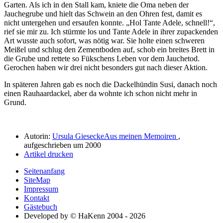
Garten. Als ich in den Stall kam, kniete die Oma neben der
Jauchegrube und hielt das Schwein an den Ohren fest, damit es
nicht untergehen und ersaufen konnte.
Hol Tante Adele, schnell!
,
rief sie mir zu. Ich stürmte los und Tante Adele in ihrer zupackenden
Art wusste auch sofort, was nötig war. Sie holte einen schweren
Meißel und schlug den Zementboden auf, schob ein breites Brett in
die Grube und rettete so Fükschens Leben vor dem Jauchetod.
Gerochen haben wir drei nicht besonders gut nach dieser Aktion.
In späteren Jahren gab es noch die Dackelhündin Susi, danach noch
einen Rauhaardackel, aber da wohnte ich schon nicht mehr in
Grund.
Autorin:
Ursula Giesecke
Aus meinen Memoiren
,
aufgeschrieben um 2000
Artikel drucken
Seitenanfang
SiteMap
Impressum
Kontakt
Gästebuch
Developed by © HaKenn 2004 - 2026