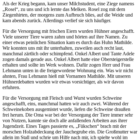
Als der Krieg begann, kam unser Milchstudent, eine Ziege namens
Rosel
, zu uns und ich lernte das Melken. Rosel zog mit dem
Ziegenhirten, der morgens zum Aufbruch blies, auf die Weide und
kam abends zurück. Allerdings verlief sie sich häufiger.
Für die Versorgung mit frischen Eiern wurden Hühner angeschafft.
Viele unserer Tiere waren zahm und hörten auf ihre Namen. Zu
einer etwas peinlichen Situation kam es durch das Huhn Mathilde.
Wir konnten uns mit ihr unterhalten, zuweilen auch recht laut,
manchmal zärtlich oder schimpfend. Onkel Albert und Tante Adele
zogen damals gerade aus. Onkel Albert hatte eine Obersteigerstelle
erhalten und sollte im Werk wohnen. Dafür zogen Herr und Frau
Lehmann unten in die freigewordene Wohnung ein. Was wir nicht
ahnten, Frau Lehmann hieß mit Vornamen Mathilde. Mit unseren
Hühnerdebatten wurden wir etwas vorsichtiger, als wir davon
erfuhren.
Für die Versorgung mit Fleisch und Wurst wurden Schweine
angeschafft, eins, manchmal hatten wir auch zwei. Während der
Schweinekoben ausgemistet wurde, liefen die Schweine draußen
frei herum. Die Oma war bei der Versorgung der Tiere immer sehr
von Nutzen, kannte sie doch alle anfallenden Arbeiten aus ihrer
Jugendzeit. Eines Tages passierte es,
Fükschen
brach mit der
morschen Holzabdeckung der Jauchegrube ein. Die Großmutter war
allein im Stall und schrie um Hilfe nach mir, ich spielte wohl im