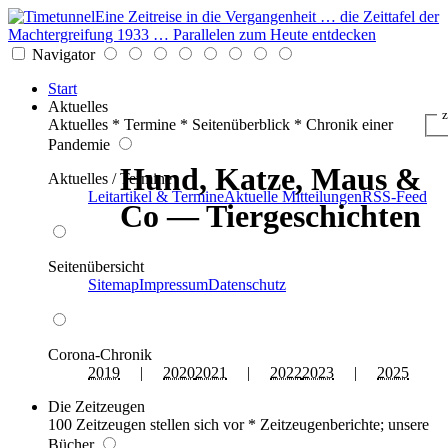
Eine Zeitreise in die Vergangenheit … die Zeittafel der
Machtergreifung 1933 … Parallelen zum Heute entdecken
Navigator
Start
Aktuelles
z
Aktuelles * Termine * Seitenüberblick * Chronik einer
Pandemie
Hund, Katze, Maus &
Aktuelles / Termine
Leitartikel & Termine
Aktuelle Mitteilungen
RSS-Feed
Co — Tiergeschichten
Seitenübersicht
Sitemap
Impressum
Datenschutz
Corona-Chronik
2019
|
2020
2021
|
2022
2023
|
2025
Die Zeitzeugen
100 Zeitzeugen stellen sich vor * Zeitzeugenberichte; unsere
Bücher