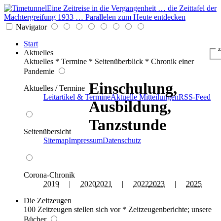
Eine Zeitreise in die Vergangenheit … die Zeittafel der
Machtergreifung 1933 … Parallelen zum Heute entdecken
Navigator
Start
z
Aktuelles
Aktuelles * Termine * Seitenüberblick * Chronik einer
Pandemie
Einschulung,
Aktuelles / Termine
Leitartikel & Termine
Aktuelle Mitteilungen
RSS-Feed
Ausbildung,
Tanzstunde
Seitenübersicht
Sitemap
Impressum
Datenschutz
Corona-Chronik
2019
|
2020
2021
|
2022
2023
|
2025
Die Zeitzeugen
100 Zeitzeugen stellen sich vor * Zeitzeugenberichte; unsere
Bücher