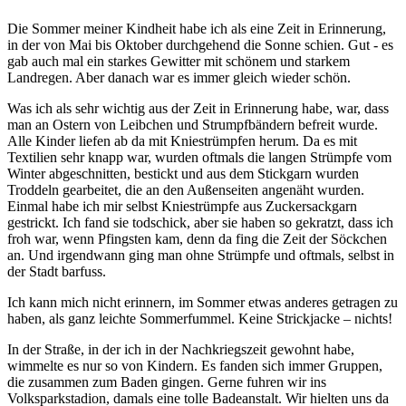
Die Sommer meiner Kindheit habe ich als eine Zeit in Erinnerung,
in der von Mai bis Oktober durchgehend die Sonne schien. Gut - es
gab auch mal ein starkes Gewitter mit schönem und starkem
Landregen. Aber danach war es immer gleich wieder schön.
Was ich als sehr wichtig aus der Zeit in Erinnerung habe, war, dass
man an Ostern von Leibchen und Strumpfbändern befreit wurde.
Alle Kinder liefen ab da mit Kniestrümpfen herum. Da es mit
Textilien sehr knapp war, wurden oftmals die langen Strümpfe vom
Winter abgeschnitten, bestickt und aus dem Stickgarn wurden
Troddeln gearbeitet, die an den Außenseiten angenäht wurden.
Einmal habe ich mir selbst Kniestrümpfe aus Zuckersackgarn
gestrickt. Ich fand sie todschick, aber sie haben so gekratzt, dass ich
froh war, wenn Pfingsten kam, denn da fing die Zeit der Söckchen
an. Und irgendwann ging man ohne Strümpfe und oftmals, selbst in
der Stadt barfuss.
Ich kann mich nicht erinnern, im Sommer etwas anderes getragen zu
haben, als ganz leichte Sommerfummel. Keine Strickjacke – nichts!
In der Straße, in der ich in der Nachkriegszeit gewohnt habe,
wimmelte es nur so von Kindern. Es fanden sich immer Gruppen,
die zusammen zum Baden gingen. Gerne fuhren wir ins
Volksparkstadion, damals eine tolle Badeanstalt. Wir hielten uns da