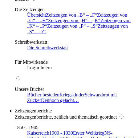
Die Zeitzeugen
Übersicht
Zeitzeugen von
B
–
F
Zeitzeugen von
G
–
H
Zeitzeugen von
H
–
K
Zeitzeugen von
K
–
P
Zeitzeugen von
P
–
S
Zeitzeugen von
S
–
Z
Schreibwerkstatt
Die Schreibwerkstatt
Für Mitwirkende
LogIn Intern
Unsere Bücher
Bücher bestellen
Kriegskinder
Schwarzbrot mit
Zucker
Dennoch gelacht…
Zeitzeugenberichte
Zeitzeugenberichte, zeitlich und thematisch geordnet
1850 - 1945
Kaiserreich
1900 - 1939
Erster Weltkrieg
NS-