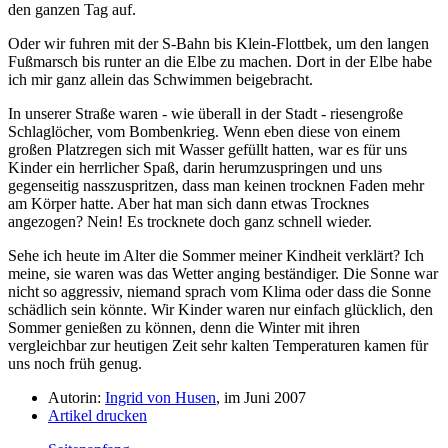
den ganzen Tag auf.
Oder wir fuhren mit der S-Bahn bis Klein-Flottbek, um den langen
Fußmarsch bis runter an die Elbe zu machen. Dort in der Elbe habe
ich mir ganz allein das Schwimmen beigebracht.
In unserer Straße waren - wie überall in der Stadt - riesengroße
Schlaglöcher, vom Bombenkrieg. Wenn eben diese von einem
großen Platzregen sich mit Wasser gefüllt hatten, war es für uns
Kinder ein herrlicher Spaß, darin herumzuspringen und uns
gegenseitig nasszuspritzen, dass man keinen trocknen Faden mehr
am Körper hatte. Aber hat man sich dann etwas Trocknes
angezogen? Nein! Es trocknete doch ganz schnell wieder.
Sehe ich heute im Alter die Sommer meiner Kindheit verklärt? Ich
meine, sie waren was das Wetter anging beständiger. Die Sonne war
nicht so aggressiv, niemand sprach vom Klima oder dass die Sonne
schädlich sein könnte. Wir Kinder waren nur einfach glücklich, den
Sommer genießen zu können, denn die Winter mit ihren
vergleichbar zur heutigen Zeit sehr kalten Temperaturen kamen für
uns noch früh genug.
Autorin:
Ingrid von Husen
, im Juni 2007
Artikel drucken