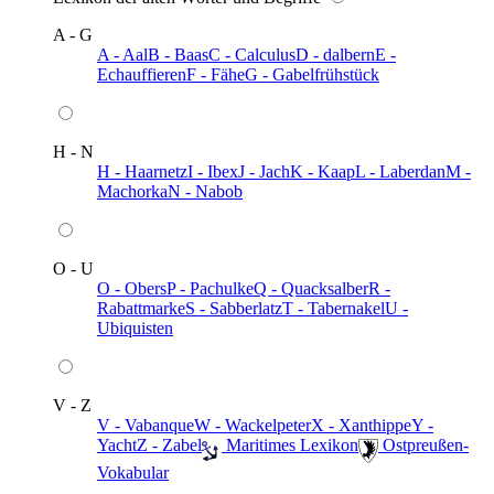
A - G
A - Aal
B - Baas
C - Calculus
D - dalbern
E -
Echauffieren
F - Fähe
G - Gabelfrühstück
H - N
H - Haarnetz
I - Ibex
J - Jach
K - Kaap
L - Laberdan
M -
Machorka
N - Nabob
O - U
O - Obers
P - Pachulke
Q - Quacksalber
R -
Rabattmarke
S - Sabberlatz
T - Tabernakel
U -
Ubiquisten
V - Z
V - Vabanque
W - Wackelpeter
X - Xanthippe
Y -
Yacht
Z - Zabel
️ Maritimes Lexikon
️ Ostpreußen-
Vokabular