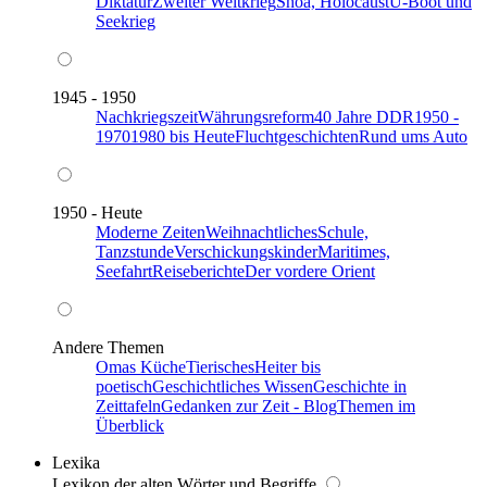
Diktatur
Zweiter Weltkrieg
Shoa, Holocaust
U-Boot und
Seekrieg
1945 - 1950
Nachkriegszeit
Währungsreform
40 Jahre DDR
1950 -
1970
1980 bis Heute
Fluchtgeschichten
Rund ums Auto
1950 - Heute
Moderne Zeiten
Weihnachtliches
Schule,
Tanzstunde
Verschickungskinder
Maritimes,
Seefahrt
Reiseberichte
Der vordere Orient
Andere Themen
Omas Küche
Tierisches
Heiter bis
poetisch
Geschichtliches Wissen
Geschichte in
Zeittafeln
Gedanken zur Zeit - Blog
Themen im
Überblick
Lexika
Lexikon der alten Wörter und Begriffe