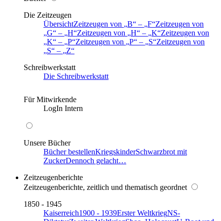
Die Zeitzeugen
Übersicht
Zeitzeugen von
B
–
F
Zeitzeugen von
G
–
H
Zeitzeugen von
H
–
K
Zeitzeugen von
K
–
P
Zeitzeugen von
P
–
S
Zeitzeugen von
S
–
Z
Schreibwerkstatt
Die Schreibwerkstatt
Für Mitwirkende
LogIn Intern
Unsere Bücher
Bücher bestellen
Kriegskinder
Schwarzbrot mit
Zucker
Dennoch gelacht…
Zeitzeugenberichte
Zeitzeugenberichte, zeitlich und thematisch geordnet
1850 - 1945
Kaiserreich
1900 - 1939
Erster Weltkrieg
NS-