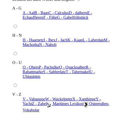
A - G
A - Aal
B - Baas
C - Calculus
D - dalbern
E -
Echauffieren
F - Fähe
G - Gabelfrühstück
H - N
H - Haarnetz
I - Ibex
J - Jach
K - Kaap
L - Laberdan
M -
Machorka
N - Nabob
O - U
O - Obers
P - Pachulke
Q - Quacksalber
R -
Rabattmarke
S - Sabberlatz
T - Tabernakel
U -
Ubiquisten
V - Z
V - Vabanque
W - Wackelpeter
X - Xanthippe
Y -
Yacht
Z - Zabel
️ Maritimes Lexikon
️ Ostpreußen-
Vokabular