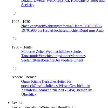
Diktatur
Zweiter Weltkrieg
Shoa, Holocaust
U-Boot und
Seekrieg
1945 - 1950
Nachkriegszeit
Währungsreform
40 Jahre DDR
1950 -
1970
1980 bis Heute
Fluchtgeschichten
Rund ums Auto
1950 - Heute
Moderne Zeiten
Weihnachtliches
Schule,
Tanzstunde
Verschickungskinder
Maritimes,
Seefahrt
Reiseberichte
Der vordere Orient
Andere Themen
Omas Küche
Tierisches
Heiter bis
poetisch
Geschichtliches Wissen
Geschichte in
Zeittafeln
Gedanken zur Zeit - Blog
Themen im
Überblick
Lexika
Lexikon der alten Wörter und Begriffe