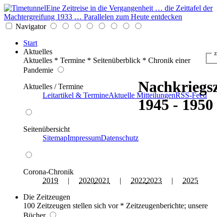
Eine Zeitreise in die Vergangenheit … die Zeittafel der
Machtergreifung 1933 … Parallelen zum Heute entdecken
Navigator
Start
Aktuelles
z
Aktuelles * Termine * Seitenüberblick * Chronik einer
Pandemie
Nachkriegsz
Aktuelles / Termine
Leitartikel & Termine
Aktuelle Mitteilungen
RSS-Feed
1945 - 1950
Seitenübersicht
Sitemap
Impressum
Datenschutz
Corona-Chronik
2019
|
2020
2021
|
2022
2023
|
2025
Die Zeitzeugen
100 Zeitzeugen stellen sich vor * Zeitzeugenberichte; unsere
Bücher