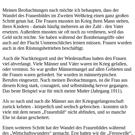
Meinen Beobachtungen nach möchte ich behaupten, dass der
Wandel des Frauenbildes im Zweiten Weltkrieg einen ganz großen
Schritt getan hat. Die Frauen mussten im Krieg ihren Mann stehen,
ihren Kindern - damals häufig mehreren an der Zahl - den Vater
ersetzen. Außerdem mussten sie oft noch zu verdienen, weil das
Geld nicht reichte. Sie haben während der Bombenangriffe oder
auch auf der Flucht Unmenschliches leisten müssen. Frauen wurden
auch in den Rüstungsbetrieben beschäftigt.
Auch die Nachkriegzeit und der Wiederaufbau hatten den Frauen
viel abverlangt. Viele Männer und Väter waren im Krieg gefallen,
oder vermisst. So war großer Männermangel auf allen Gebieten und
die Frauen waren gefordert. Sie wurden in männertypischen
Berufen eingesetzt. Nach meinen Beobachtungen, ist die Frau aus
diesem Krieg stark, couragiert, und selbstständig hervor gegangen.
Das beste Beispiel war für mich meine Mutter (Jahrgang 1911).
Als so nach und nach die Männer aus der Kriegsgefangenschaft
zurück kehrten - körperlich und seelisch gebrochen - konnten sich
viele mit dem neuen
Frauenbild
nicht abfinden, und so manche
Ehe ist daran gescheitert.
Einen weiteren Schritt hat der Wandel des Frauenbildes während
des
Wirtschaftswunders
gemacht. Erst hatten wir die
Fresswelle
,