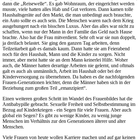
dann die
Reisewelle
. Es gab Wohnraum, der eingerichtet werden
musste, viele hatten alles Hab und Gut verloren. Dann kamen tolle
Haushaltsgeräte auf den Markt, die man unbedingt auch brauchte,
ein Auto sollte es auch sein. Die Menschen waren nach dem Krieg
ausgehungert nach ein bisschen Luxus. Aber das alles war nicht zu
schaffen, wenn nur der Mann in der Familie das Geld nach Hause
brachte. Also hat die Frau mitverdient. Sehr oft war sie nun doppelt,
ja dreifach belastet. Sie ging den ganzen Tag arbeiten, denn
Teilzeitarbeit gab es damals kaum. Dann hatte sie am Feierabend
noch für den Haushalt, Mann und die Kinder zu sorgen. Nicht
immer, aber meist hatte sie an dem Mann keinerlei Hilfe. Woher
auch, die Männer hatten derartige Arbeiten nie gelernt, und oftmals
galt es auch als unmännlich, Arbeit im Haushalt oder bei der
Kinderversorgung zu übernehmen. Da haben es die nachfolgenden
Frauen-Generationen leichter, denn die Männer haben sich in der
Beziehung zum großen Teil
emanzipiert
.
Einen weiteren großen Schritt im Wandel des Frauenbildes hat die
Antibabypille gebracht. Sexuelle Freiheit und Selbstbestimmung im
Bezug auf Kinderkriegen - ein Segen für viele Frauen. Aber auch
global ein Segen? Es gibt zu wenige Kinder, zu wenig junge
Menschen im Verhältnis zur den Generationen älterer und alter
Menschen.
Viele Frauen von heute wollen Karriere machen und auf gar keinen