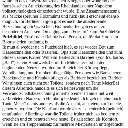
während des deutsch-französischen Krieges oder während der
franzósischen Annektierung des Rheinlandes unter Napoléon
volksetymologisch eingedeutscht wurde. Eine Zusammensetzung
aus Mucke (brauner Holzmulm) und fuck (faul) erscheint ebenso
möglich. Im Berliner Jargon gibt es auch die aussterbende
Bezeichnung
Lorke
.
. Echten Bohnenkaffee gab es nur zu
besonderen Anlässen. Oma ging zum
Friesirn
zum
Putzbütel
En
Putzbüdel
, Frisör oder Babutz is de Person, de för dat Hoor- un
Boortsnieden tostännig is.
Ik mutt al wedder na 'n Putzbüdel hieß, es sei wieder Zeit zum
Haareschneiden oder Rasieren.
, Opa zum Haarschneiden und zum
Stutzen seines Kaiser-Wilhelm-Bartes zum
Barbier
(von frz. barbe,
Bart
) ist ein Handwerksberuf. Im Mittelalter und in der
beginnenden Neuzeit wurden im Bereich der Körperpflege,
Wundheilung und Krankenpflege tätige Personen wie Bartscherer,
Badeknechte und Krankenpfleger als Barbiere bezeichnet.
Barbier
.
Wir gingen auch nicht zur Toilette, sondern nach
Tante Meier
Bei
diesem Ausdruck handelte es sich keineswegs um die
Verwandtschaftsbezeichnung innerhalb einer Familie mit weit
verbreitetem Namen: In Hamburg bedeutet
Ich geh ma ehm nach
Tante Meier
nichts anderes als die Absicht, austreten, zur Toilette
gehen zu wollen. Die Klarform wurde als zu schenierlich (peinlich)
empfunden. Allerdings war die Toilette früher nicht so bequem zu
erreichen und zu benutzen wie heute. Es galt schon als Komfort,
wenn sie am Treppenabsatz für mehrere Mietparteien untergebracht