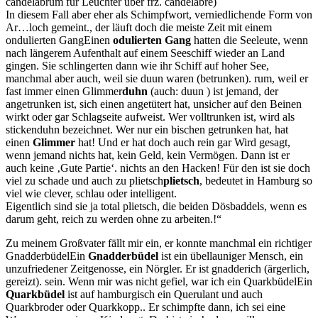
candelabrum für Leuchter über frz. candélabre)
In diesem Fall aber eher als Schimpfwort, verniedlichende Form von
Ar…loch gemeint.
, der läuft doch die meiste Zeit mit einem
ondulierten Gang
Einen
odulierten Gang
hatten die Seeleute, wenn
nach längerem Aufenthalt auf einem Seeschiff wieder an Land
gingen. Sie schlingerten dann wie ihr Schiff auf hoher See,
manchmal aber auch, weil sie duun waren (betrunken).
rum, weil er
fast immer einen
Glimmer
duhn
(auch: duun ) ist jemand, der
angetrunken ist, sich einen angetütert hat, unsicher auf den Beinen
wirkt oder gar Schlagseite aufweist. Wer volltrunken ist, wird als
stickenduhn bezeichnet. Wer nur ein bischen getrunken hat, hat
einen
Glimmer
hat! Und er hat doch auch rein gar
Wird gesagt,
wenn jemand nichts hat, kein Geld, kein Vermögen. Dann ist er
auch keine
Gute Partie
.
nichts an den Hacken
! Für den ist sie doch
viel zu schade und auch zu
plietsch
plietsch
, bedeutet in Hamburg so
viel wie clever, schlau oder intelligent.
Eigentlich sind sie ja total plietsch, die beiden Dösbaddels, wenn es
darum geht, reich zu werden ohne zu arbeiten.
!
Zu meinem Großvater fällt mir ein, er konnte manchmal ein richtiger
Gnadderbüdel
Ein
Gnadderbüdel
ist ein übellauniger Mensch, ein
unzufriedener Zeitgenosse, ein Nörgler. Er ist gnadderich (ärgerlich,
gereizt).
sein. Wenn mir was nicht gefiel, war ich ein
Quarkbüdel
Ein
Quarkbüdel
ist auf hamburgisch ein Querulant und auch
Quarkbroder oder Quarkkopp.
. Er schimpfte dann, ich sei eine