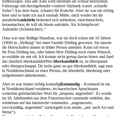
fortbewegen. Das alte Auto wird ebenfalls als Schese bezeichnet,
Fahrzeuge mit durchgehender vorderer Sitzbank waren
schnelle
Sofas
! Aus dem franz. (chaise) für Kutsche.
Aber sie war nie richtig
böse und so hatte ich auch niemals Mühe, mich wieder bei ihr
anzuköteln
anköteln
bedeuted sich anbiedern, einschmeicheln,
heranmachen; de will sik bloots anköteln. Als Schimpfwort:
Anköteler (Schmeichler).
.
Oma war eine fleißige Hausfrau, war sie doch schon mit 16 Jahren
(1900) in
Stellung
bei einer Familie Döding gewesen. Sie musste
die Herrschaften immer in dritter Person anreden: Kann ich etwas
für Frau Döding tun, oder haben Herr Döding noch einen Wunsch,
so erzählte sie mir oft. Ich konnte nicht genug davon hören und fand
das ziemlich
überkandidelt
Wer
überkandidelt
ist, ist überspannt
oder übergeschnappt. De ischa ganz un gor überkandidelt, sagt man
in Norddeutschland zu einer Person, die überdreht, überlustig oder
aufgedonnert daherkommt.
.
Aber es war immer richtig
komodig
Kommodig
– Kommod ist ein
in Norddeutschland veraltetes, im bayerischen Sprachraum
weiterhin gebräuchliches Wort für
bequem, angenehm
. Es wurde
im 18. Jahrhundert aus dem Französischen commode entlehnt, das
wiederum auf das lateinische commodus,
angemessen,
zweckmäßig, angenehm
zurückgeht (con modo,
auf, nach Art und
Weise
).