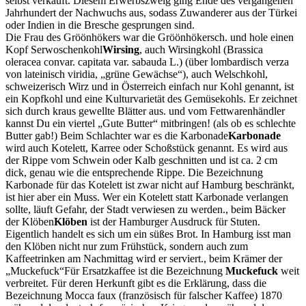
selbst verkauft. Diesem Erwerbszweig ging Ende des vergangenen
Jahrhundert der Nachwuchs aus, sodass Zuwanderer aus der Türkei
oder Indien in die Bresche gesprungen sind.
Die Frau des Gröönhökers war die Gröönhökersch.
und hole einen
Kopf
Serwoschenkohl
Wirsing
, auch Wirsingkohl (Brassica
oleracea convar. capitata var. sabauda L.) (über lombardisch verza
von lateinisch viridia,
grüne Gewächse
), auch Welschkohl,
schweizerisch Wirz und in Österreich einfach nur Kohl genannt, ist
ein Kopfkohl und eine Kulturvarietät des Gemüsekohls. Er zeichnet
sich durch kraus gewellte Blätter aus.
und vom Fettwarenhändler
kannst Du ein viertel
Gute Butter
mitbringen! (als ob es schlechte
Butter gab!) Beim Schlachter war es die
Karbonade
Karbonade
wird auch Kotelett, Karree oder Schoßstück genannt. Es wird aus
der Rippe vom Schwein oder Kalb geschnitten und ist ca. 2 cm
dick, genau wie die entsprechende Rippe. Die Bezeichnung
Karbonade für das Kotelett ist zwar nicht auf Hamburg beschränkt,
ist hier aber ein Muss. Wer ein Kotelett statt Karbonade verlangen
sollte, läuft Gefahr, der Stadt verwiesen zu werden.
, beim Bäcker
der
Klöben
Klöben
ist der Hamburger Ausdruck für Stuten.
Eigentlich handelt es sich um ein süßes Brot. In Hamburg isst man
den Klöben nicht nur zum Frühstück, sondern auch zum
Kaffeetrinken am Nachmittag wird er serviert.
, beim Krämer der
Muckefuck
Für Ersatzkaffee ist die Bezeichnung
Muckefuck
weit
verbreitet. Für deren Herkunft gibt es die Erklärung, dass die
Bezeichnung Mocca faux (französisch für falscher Kaffee) 1870