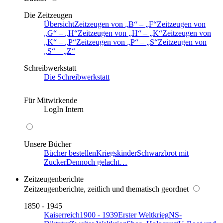
Die Zeitzeugen
Übersicht
Zeitzeugen von
B
–
F
Zeitzeugen von
G
–
H
Zeitzeugen von
H
–
K
Zeitzeugen von
K
–
P
Zeitzeugen von
P
–
S
Zeitzeugen von
S
–
Z
Schreibwerkstatt
Die Schreibwerkstatt
Für Mitwirkende
LogIn Intern
Unsere Bücher
Bücher bestellen
Kriegskinder
Schwarzbrot mit
Zucker
Dennoch gelacht…
Zeitzeugenberichte
Zeitzeugenberichte, zeitlich und thematisch geordnet
1850 - 1945
Kaiserreich
1900 - 1939
Erster Weltkrieg
NS-