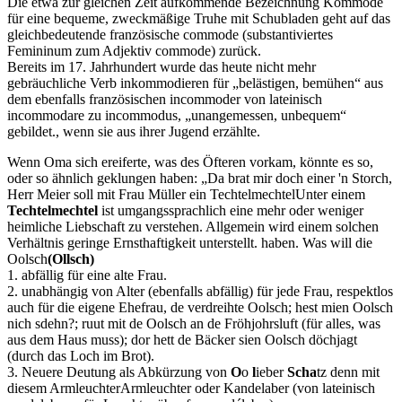
Die etwa zur gleichen Zeit aufkommende Bezeichnung Kommode
für eine bequeme, zweckmäßige Truhe mit Schubladen geht auf das
gleichbedeutende französische commode (substantiviertes
Femininum zum Adjektiv commode) zurück.
Bereits im 17. Jahrhundert wurde das heute nicht mehr
gebräuchliche Verb inkommodieren für
belästigen, bemühen
aus
dem ebenfalls französischen incommoder von lateinisch
incommodare zu incommodus,
unangemessen, unbequem
gebildet.
, wenn sie aus ihrer Jugend erzählte.
Wenn Oma sich ereiferte, was des Öfteren vorkam, könnte es so,
oder so ähnlich geklungen haben:
Da brat mir doch einer 'n Storch,
Herr Meier soll mit Frau Müller ein
Techtelmechtel
Unter einem
Techtelmechtel
ist umgangssprachlich eine mehr oder weniger
heimliche Liebschaft zu verstehen. Allgemein wird einem solchen
Verhältnis geringe Ernsthaftigkeit unterstellt.
haben. Was will die
Oolsch
(Ollsch)
1. abfällig für eine alte Frau.
2. unabhängig von Alter (ebenfalls abfällig) für jede Frau, respektlos
auch für die eigene Ehefrau, de verdreihte Oolsch; hest mien Oolsch
nich sdehn?; ruut mit de Oolsch an de Fröhjohrsluft (für alles, was
aus dem Haus muss); dor hett de Bäcker sien Oolsch döchjagt
(durch das Loch im Brot).
3. Neuere Deutung als Abkürzung von
O
o
l
ieber
Scha
tz
denn mit
diesem
Armleuchter
Armleuchter oder Kandelaber (von lateinisch