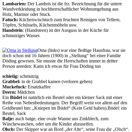
Lambarien:
Der Lambris ist die frz. Bezeichnung für die untere
Wandverkleidung in hochherrschaftlicher Wohnumgebung aus
Holz, Marmor oder Stuck.
Fatuch:
Küchenwischtuch zum feuchten Reinigen von Tellern,
Töpfen, Schüsseln, Küchenmöbeln usw.
Handstein
: (Handsteen) ist der Ausguss in der Küche für
schmutziges Wasser.
Oma (links) war eine fleißige Hausfrau, war sie
doch schon mit 16 Jahren (1900) in
Stellung
bei einer Familie
Döding gewesen. Sie musste die Herrschaften immer in dritter
Person anreden: Kann ich etwas für Frau Döding tun
schietig:
schmutzig
Grabbel:
in de Grabbel kamen (verloren gehen)
Muckefuck:
Ersatzkaffee
Deern:
Mädchen
Ein
Büdel
ist natürlich ein Beutel oder ein kleiner Sack mit einer
Reihe von Nebenbedeutungen. Der Begriff weist vor allem auf den
Geldbeutel hin:
Kniepen im Büdel
(Kein Geld haben).
Büdel:
ein
Beutel, Sack
Balje:
auch balge, eine ovale Wanne aus Zinkblech, zum
Wäschewaschen, oder um die Kinder abzuseifen.
Olsch:
Der Skipper war an Bord
der Alte
, seine Frau die
Olsch
.