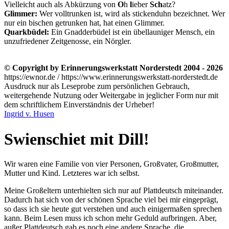
Vielleicht auch als Abkürzung von
O
h
l
ieber
Sch
atz?
Glimmer:
Wer volltrunken ist, wird als stickenduhn bezeichnet. Wer
nur ein bischen getrunken hat, hat einen Glimmer.
Quarkbüdel:
Ein Gnadderbüdel ist ein übellauniger Mensch, ein
unzufriedener Zeitgenosse, ein Nörgler.
© Copyright by Erinnerungswerkstatt Norderstedt 2004 - 2026
https://ewnor.de / https://www.erinnerungswerkstatt-norderstedt.de
Ausdruck nur als Leseprobe zum persönlichen Gebrauch,
weitergehende Nutzung oder Weitergabe in jeglicher Form nur mit
dem schriftlichem Einverständnis der Urheber!
Ingrid v. Husen
Swienschiet mit Dill!
Wir waren eine Familie von vier Personen, Großvater, Großmutter,
Mutter und Kind. Letzteres war ich selbst.
Meine Großeltern unterhielten sich nur auf Plattdeutsch miteinander.
Dadurch hat sich von der schönen Sprache viel bei mir eingeprägt,
so dass ich sie heute gut verstehen und auch einigermaßen sprechen
kann. Beim Lesen muss ich schon mehr Geduld aufbringen. Aber,
außer Plattdeutsch gab es noch eine andere Sprache, die