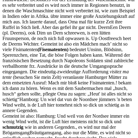
es sehr verbreitet und es wird noch immer in Regionen benutzt, in
denen die Waschmaschine nicht weit verbreitet ist, wie zum Beispiel
in Indien oder in Afrika.
übte immer eine große Anziehungskraft auf
mich aus. Ich lauerte darauf, dass Oma mal für kurze Zeit ihre
Ruffel in Stich ließ. Aber das gefiel ihr gar nicht.
Deern
Een Deern
(pl. Deerns), ook Dirn un Dern schreewen, is een lütten
Fruunsperson, de noch nich full opwassen is. Up Oostfreesch heet
de Deerns Wichter. Gemeint ist also ein Mädchen
mach’ nicht so
viele
Fisimatenten
(Fisematenten)
bedeutet Unsinn, Blödsinn,
Sperenzchen, eine Tat, die böse Folgen haben kann. Während der
französischen Besetzung durch Napoleons Soldaten sind zahlreiche
verballhornte frz. Ausdrücke in die deutsche Umgangssprache
eingegangen. Die eindeutig-zweideutige Aufforderung
visitez ma
tente
(besuchen Sie mein Zelt) veranlasste Hamburger Mütter zu
dem entsetzten Ausruf: Mach mir bloß keine Fisimatenten.
! bekam
ich dann zu hören. Wenn es mit dem Saubermachen mal
husch,
husch
gehen sollte, pflegte Oma zu sagen:
Heut' ist alles nicht so
schietig
Hamborg: Un wiel dat vun de Noordsee jümmers 'n beten
Wind weiht, is de Luft hier tomehrst nich so dick un schietig as in
annere Gegenden.
Gemeint ist also: Hamburg: Und weil von der Nordsee immer ein
wenig Wind weht, ist die Luft hier meistens nicht so dick und
schmutzig
wie in anderen Gegenden.
, es wird nur mal der
Brögamsgang
Bräutigamsgang, also nur die Mitte, es wird nicht so