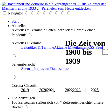
Eine Zeitreise in die Vergangenheit … die Zeittafel der
Machtergreifung 1933 … Parallelen zum Heute entdecken
Navigator
Start
Aktuelles
Aktuelles * Termine * Seitenüberblick * Chronik einer
Pandemie
Die Zeit von
Aktuelles / Termine
Leitartikel & Termine
Aktuelle Mitteilungen
RSS-Feed
z
1900 bis
1939
Seitenübersicht
Sitemap
Impressum
Datenschutz
Corona-Chronik
2019
|
2020
2021
|
2022
2023
|
2025
Die Zeitzeugen
100 Zeitzeugen stellen sich vor * Zeitzeugenberichte; unsere
Bücher