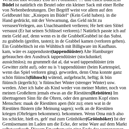
Büdel
ist natürlich ein Beutel oder ein kleiner Sack mit einer Reihe
von Nebenbedeutungen. Der Begriff weist vor allem auf den
Geldbeutel hin:
Kniepen im Büdel
(Kein Geld haben).
in die
Hand gedrückt, mit der Verwarnung, das Geld nicht zu
versusen
Verlegen, aus Unachtsamheit verlieren; He hett sien Slötel
versuust (Er hat seinen Schlüssel verloren).
! Natürlich passte ich auf
mein Geld auf, denn wenn es in die
Grabbel
Grabbel ist das Subst.
zu grabbeln (greifen, tasten); in de Grabbel kamen (verloren gehen).
Ein Grabbeltisch ist ein Wühltisch mit Billigware im Kaufhaus.
kam, wäre es
zappenduster
(tappendüüster)
Alte Hamburger
gebrauchen den Ausdruck tappendüüster (stockdunkel;
aussichtslos); nu grummelt dat al, dat ward tappendüüster (ein
Gewitter zieht auf), oder nu is 't tappendüüster (beim Kartenspiel,
wenn das Spiel verloren ging).
geworden, denn Oma konnte ganz
schön
füünsch
(fühnsch)
wütend, aufgebracht, heftig; ik bün
füünsch (ärgerlich); 'n füünscher Winter (strenger Winter) usw.
werden. Aber ich habe als Kind weder von meiner Mutter, noch von
meinen Großeltern jemals etwas an die
Riestüten
(Reistüten)
Im
übertragenen Sinn für die Ohren, oder den gesamten Kopf eines
Menschen: maak de Riestüten apen (hör zu); enen wat in de
Riestüten flüstern (die Meinung sagen); welk an de Riestüten
kriegen (Ohrfeigen bekommen).
bekommen. Wenn Oma mich also
los schickte, hieß es, geh' mal zum
Grünhöker
(Gröönhöker)
Ist der
Gemüsemann im Laden um die Ecke, der seine Ware auf dem Markt