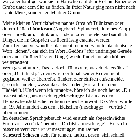
war, aber häufiger war sie im Häuschen auf dem Hof mit Eimer oder
Grube unter dem Sitz zu finden. In freier Natur ging man nicht nach
Tante Meier, sondern zu Mudder Gröön.
.
Meine kleinen Verrücktheiten nannte Oma oft
Tüünkram oder
dumm Tüüch
Tüünkram
(Angeberei, Spinnerrei, dummes Zeug)
oder Tüdelkram, Tühnkram, Tüdelüt oder Tüdelei sind sämtlich
Dinge, die im Gespräch als überflüssig erachtet werden.
Zum Teil sinnverwandt ist das nicht mehr verwandte plattdeutsche
Wort
dönen
, das sich im Wort
Gedöns
(für unsinniges Gerede
oder auch für überflüssige Dinge) wiederfindet und als dröhnen
weiterbesteht.
Wem gesagt wird:
Das ist doch Tühnkram, was du da erzählst
oder
Du tühnst ja
, dem wird der Inhalt seiner Reden nicht
geglaubt, weil er übertreibt, flunkert oder einfach aufschneidet
(
lssoch Tüdelüt, wassu da sachs!
oder
Hör auf mit dein
Tüdelei
).
! Und wenn ich rumtobte, höre ich sie noch heute:
Du
machst mich ganz
meschugge
Meschugge
ist ein aus dem
Hebräischen/Jiddischen entnommenes Lehnwort. Das Wort wurde
im 19. Jahrhundert aus dem Jiddischen (meschuggo = verrückt)
übernommen.
Im deutschen Sprachgebrauch wird es auch als abgeschwächte
Form von
verrückt
benutzt:
Du bist ja meschugge
,
Er ist ein
bisschen verrückt / Er ist meschugge
.
mit Deiner
Scheserei!
Schesen
steht für rennen, laufen, pesen, sich schnell