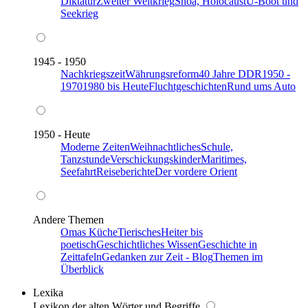
Diktatur
Zweiter Weltkrieg
Shoa, Holocaust
U-Boot und
Seekrieg
1945 - 1950
Nachkriegszeit
Währungsreform
40 Jahre DDR
1950 -
1970
1980 bis Heute
Fluchtgeschichten
Rund ums Auto
1950 - Heute
Moderne Zeiten
Weihnachtliches
Schule,
Tanzstunde
Verschickungskinder
Maritimes,
Seefahrt
Reiseberichte
Der vordere Orient
Andere Themen
Omas Küche
Tierisches
Heiter bis
poetisch
Geschichtliches Wissen
Geschichte in
Zeittafeln
Gedanken zur Zeit - Blog
Themen im
Überblick
Lexika
Lexikon der alten Wörter und Begriffe