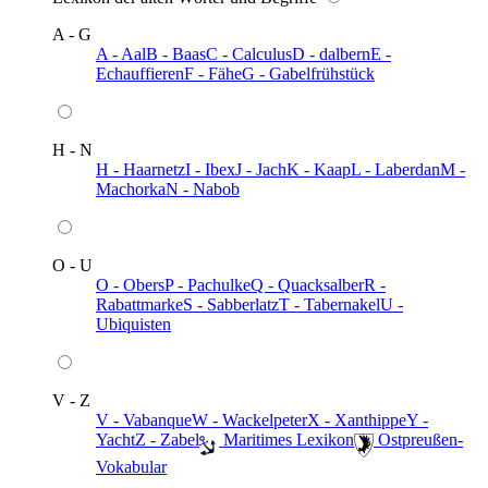
A - G
A - Aal
B - Baas
C - Calculus
D - dalbern
E -
Echauffieren
F - Fähe
G - Gabelfrühstück
H - N
H - Haarnetz
I - Ibex
J - Jach
K - Kaap
L - Laberdan
M -
Machorka
N - Nabob
O - U
O - Obers
P - Pachulke
Q - Quacksalber
R -
Rabattmarke
S - Sabberlatz
T - Tabernakel
U -
Ubiquisten
V - Z
V - Vabanque
W - Wackelpeter
X - Xanthippe
Y -
Yacht
Z - Zabel
️ Maritimes Lexikon
️ Ostpreußen-
Vokabular