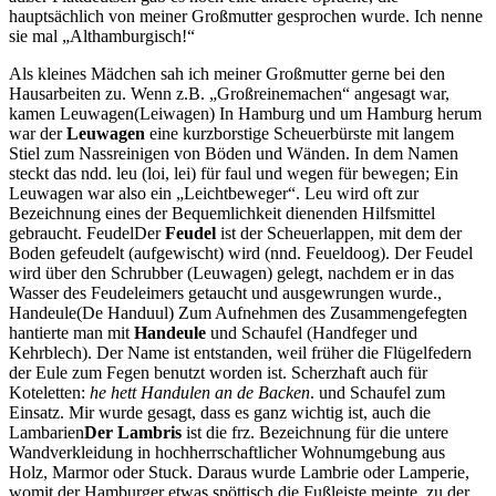
hauptsächlich von meiner Großmutter gesprochen wurde. Ich nenne
sie mal
Althamburgisch!
Als kleines Mädchen sah ich meiner Großmutter gerne bei den
Hausarbeiten zu. Wenn z.B.
Großreinemachen
angesagt war,
kamen
Leuwagen
(Leiwagen) In Hamburg und um Hamburg herum
war der
Leuwagen
eine kurzborstige Scheuerbürste mit langem
Stiel zum Nassreinigen von Böden und Wänden. In dem Namen
steckt das ndd. leu (loi, lei) für faul und wegen für bewegen; Ein
Leuwagen war also ein
Leichtbeweger
. Leu wird oft zur
Bezeichnung eines der Bequemlichkeit dienenden Hilfsmittel
gebraucht.
Feudel
Der
Feudel
ist der Scheuerlappen, mit dem der
Boden gefeudelt (aufgewischt) wird (nnd. Feueldoog). Der Feudel
wird über den Schrubber (Leuwagen) gelegt, nachdem er in das
Wasser des Feudeleimers getaucht und ausgewrungen wurde.
,
Handeule
(De Handuul) Zum Aufnehmen des Zusammengefegten
hantierte man mit
Handeule
und Schaufel (Handfeger und
Kehrblech). Der Name ist entstanden, weil früher die Flügelfedern
der Eule zum Fegen benutzt worden ist. Scherzhaft auch für
Koteletten:
he hett Handulen an de Backen
.
und Schaufel zum
Einsatz. Mir wurde gesagt, dass es ganz wichtig ist, auch die
Lambarien
Der Lambris
ist die frz. Bezeichnung für die untere
Wandverkleidung in hochherrschaftlicher Wohnumgebung aus
Holz, Marmor oder Stuck. Daraus wurde Lambrie oder Lamperie,
womit der Hamburger etwas spöttisch die Fußleiste meinte, zu der