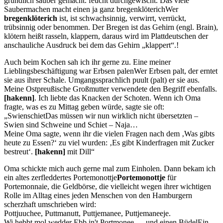
gründlich sauber gemacht.
feucht durchgewischt. Das viele
Saubermachen macht einen ja ganz
bregenklöterich
Wer
bregenklöterich
ist, ist schwachsinnig, verwirrt, verrückt,
trübsinnig oder benommen. Der Bregen ist das Gehirn (engl. Brain),
klötern heißt rasseln, klappern, daraus wird im Plattdeutschen der
anschauliche Ausdruck bei dem das Gehirn
klappert
.
!
Auch beim Kochen sah ich ihr gerne zu. Eine meiner
Lieblingsbeschäftigung war Erbsen
palen
Wer Erbsen palt, der erntet
sie aus ihrer Schale. Umgangssprachlich puult (palt) er sie aus.
Meine Ostpreußische Großmutter verwendete den Begriff ebenfalls.
[hakenn]
. Ich liebte das Knacken der Schoten. Wenn ich Oma
fragte, was es zu Mittag geben würde, sagte sie oft:
Swienschiet
Das müssen wir nun wirklich nicht übersetzten –
Swien sind Schweine und Schiet – Naja…
Meine Oma sagte, wenn ihr die vielen Fragen nach dem
Was gibts
heute zu Essen?
zu viel wurden:
Es gibt Kinderfragen mit Zucker
bestreut
.
[hakenn]
mit Dill
Oma schickte mich auch gerne mal zum Einholen. Dann bekam ich
ein altes zerfleddertes
Portemonottje
Portemonottje
für
Portemonnaie, die Geldbörse, die vielleicht wegen ihrer wichtigen
Rolle im Alltag eines jeden Menschen von den Hamburgern
scherzhaft umschrieben wird:
Pottjuuchee, Puttmanutt, Puttjemanee, Puttjemaneeje.
Wi hebbt mol wedder Ebb in't Portmonee …
und einen
Büdel
Ein