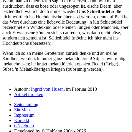
Wenn man zu einem Kind sagt: Du bist eisch, dann will man
ausdrücken, dass es böse oder ungezogen ist.
eische
Deern, aber
letztendlich war ich doch immer wieder Opis
Schietbüdel
sollte
nicht wörtlich ins Hochdeutsche übersetzt werden, denn auf Platt hat
das Wort durchaus eine liebevolle Bedeutung; 'n lütt Schietbüdel
bezeichnet ein Windelkind oder kleinen Jungen oder Mädchen, aber
auch Erwachsene können sich so anreden, was dann nicht böse,
sondern nett gemeint ist.
Schietbüdel
(möchte ich hier nicht ins
Hochdeutsche übersetzen)!
Wenn ich so an meine Großeltern zurück denke und an meine
Kindheit, werde ich immer ganz
melanklöterich!
Adj. schwermütig.
melancholisch; he kratzt melanklöterich op sien Fiedel (Geige).
Subst. 'n Melanklöterigen kriegen (trübsinnig werden).
Autorin:
Ingrid von Husen
, im Februar 2010
Artikel drucken
Seitenanfang
SiteMap
Impressum
Kontakt
Gästebuch
Developed by © HaKenn 2004 - 2026