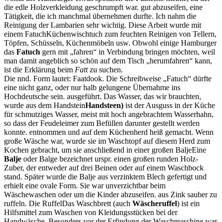
die edle Holzverkleidung geschrumpft war.
gut abzuseifen, eine
Tätigkeit, die ich manchmal übernehmen durfte. Ich nahm die
Reinigung der Lambarien sehr wichtig. Diese Arbeit wurde mit
einem
Fatuch
Küchenwischtuch zum feuchten Reinigen von Tellern,
Töpfen, Schüsseln, Küchenmöbeln usw. Obwohl einige Hamburger
das
Fatuch
gern mit
fahren
in Verbindung bringen möchten, weil
man damit angeblich so schön auf dem Tisch
herumfahren
kann,
ist die Erklärung beim
Fatt
zu suchen.
Die nnd. Form lautet: Faatdook. Die Schreibweise
Fatuch
dürfte
eine nicht ganz, oder nur halb gelungene Übernahme ins
Hochdeutsche sein.
ausgeführt. Das Wasser, das wir brauchten,
wurde aus dem
Handstein
Handsteen)
ist der Ausguss in der Küche
für schmutziges Wasser, meist mit hoch angebrachtem Wasserhahn,
so dass der Feudeleimer zum Befüllen darunter gestellt werden
konnte.
entnommen und auf dem Küchenherd heiß gemacht. Wenn
große Wäsche war, wurde sie im Waschtopf auf diesem Herd zum
Kochen gebracht, um sie anschließend in einer großen
Balje
Eine
Balje
oder Balge bezeichnet urspr. einen großen runden Holz-
Zuber, der entweder auf drei Beinen oder auf einem Waschbock
stand. Später wurde die Balje aus verzinktem Blech gefertigt und
erhielt eine ovale Form. Sie war unverzichtbar beim
Wäschewaschen oder um die Kinder abzuseifen.
aus Zink sauber zu
ruffeln. Die
Ruffel
Das Waschbrett (auch
Wäscheruffel
) ist ein
Hilfsmittel zum Waschen von Kleidungsstücken bei der
Handwäsche. Besonders vor der Erfindung der Waschmaschine war