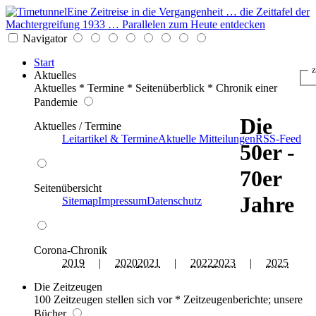
Eine Zeitreise in die Vergangenheit … die Zeittafel der
Machtergreifung 1933 … Parallelen zum Heute entdecken
Navigator
Start
z
Aktuelles
Aktuelles * Termine * Seitenüberblick * Chronik einer
Pandemie
Die
Aktuelles / Termine
Leitartikel & Termine
Aktuelle Mitteilungen
RSS-Feed
50er -
70er
Seitenübersicht
Jahre
Sitemap
Impressum
Datenschutz
Corona-Chronik
2019
|
2020
2021
|
2022
2023
|
2025
Die Zeitzeugen
100 Zeitzeugen stellen sich vor * Zeitzeugenberichte; unsere
Bücher