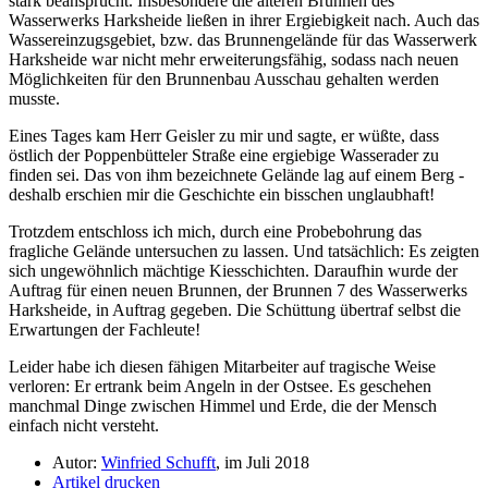
stark beansprucht. Insbesondere die älteren Brunnen des
Wasserwerks Harksheide ließen in ihrer Ergiebigkeit nach. Auch das
Wassereinzugsgebiet, bzw. das Brunnengelände für das Wasserwerk
Harksheide war nicht mehr erweiterungsfähig, sodass nach neuen
Möglichkeiten für den Brunnenbau Ausschau gehalten werden
musste.
Eines Tages kam Herr Geisler zu mir und sagte, er wüßte, dass
östlich der Poppenbütteler Straße eine ergiebige Wasserader zu
finden sei. Das von ihm bezeichnete Gelände lag auf einem Berg -
deshalb erschien mir die Geschichte ein bisschen unglaubhaft!
Trotzdem entschloss ich mich, durch eine Probebohrung das
fragliche Gelände untersuchen zu lassen. Und tatsächlich: Es zeigten
sich ungewöhnlich mächtige Kiesschichten. Daraufhin wurde der
Auftrag für einen neuen Brunnen, der Brunnen 7 des Wasserwerks
Harksheide, in Auftrag gegeben. Die Schüttung übertraf selbst die
Erwartungen der Fachleute!
Leider habe ich diesen fähigen Mitarbeiter auf tragische Weise
verloren: Er ertrank beim Angeln in der Ostsee. Es geschehen
manchmal Dinge zwischen Himmel und Erde, die der Mensch
einfach nicht versteht.
Autor:
Winfried Schufft
, im Juli 2018
Artikel drucken