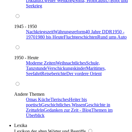
Diktatur
Zweiter Weltkrieg
Shoa, Holocaust
U-Boot und
Seekrieg
1945 - 1950
Nachkriegszeit
Währungsreform
40 Jahre DDR
1950 -
1970
1980 bis Heute
Fluchtgeschichten
Rund ums Auto
1950 - Heute
Moderne Zeiten
Weihnachtliches
Schule,
Tanzstunde
Verschickungskinder
Maritimes,
Seefahrt
Reiseberichte
Der vordere Orient
Andere Themen
Omas Küche
Tierisches
Heiter bis
poetisch
Geschichtliches Wissen
Geschichte in
Zeittafeln
Gedanken zur Zeit - Blog
Themen im
Überblick
Lexika
Lexikon der alten Wörter und Begriffe