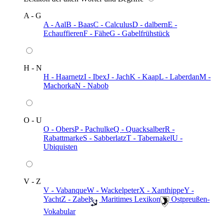
A - G
A - Aal
B - Baas
C - Calculus
D - dalbern
E -
Echauffieren
F - Fähe
G - Gabelfrühstück
H - N
H - Haarnetz
I - Ibex
J - Jach
K - Kaap
L - Laberdan
M -
Machorka
N - Nabob
O - U
O - Obers
P - Pachulke
Q - Quacksalber
R -
Rabattmarke
S - Sabberlatz
T - Tabernakel
U -
Ubiquisten
V - Z
V - Vabanque
W - Wackelpeter
X - Xanthippe
Y -
Yacht
Z - Zabel
️ Maritimes Lexikon
️ Ostpreußen-
Vokabular