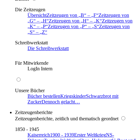
Die Zeitzeugen
Übersicht
Zeitzeugen von
B
–
F
Zeitzeugen von
G
–
H
Zeitzeugen von
H
–
K
Zeitzeugen von
K
–
P
Zeitzeugen von
P
–
S
Zeitzeugen von
S
–
Z
Schreibwerkstatt
Die Schreibwerkstatt
Für Mitwirkende
LogIn Intern
Unsere Bücher
Bücher bestellen
Kriegskinder
Schwarzbrot mit
Zucker
Dennoch gelacht…
Zeitzeugenberichte
Zeitzeugenberichte, zeitlich und thematisch geordnet
1850 - 1945
Kaiserreich
1900 - 1939
Erster Weltkrieg
NS-