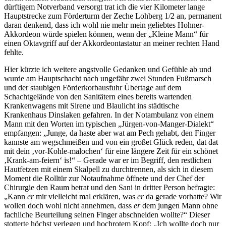
dürftigem Notverband versorgt trat ich die vier Kilometer lange
Hauptstrecke zum Förderturm der Zeche Lohberg 1/2 an, permanent
daran denkend, dass ich wohl nie mehr mein geliebtes Hohner-
Akkordeon würde spielen können, wenn der
Kleine Mann
für
einen Oktavgriff auf der Akkordeontastatur an meiner rechten Hand
fehlte.
Hier kürzte ich weitere angstvolle Gedanken und Gefühle ab und
wurde am Hauptschacht nach ungefähr zwei Stunden Fußmarsch
und der staubigen Förderkorbausfuhr Übertage auf dem
Schachtgelände von den Sanitätern eines bereits wartenden
Krankenwagens mit Sirene und Blaulicht ins städtische
Krankenhaus Dinslaken gefahren. In der Notambulanz von einem
Mann mit den Worten im typischen
Jürgen-von-Manger-Dialekt
empfangen:
Junge, da haste aber wat am Pech gehabt, den Finger
kannste am wegschmeißen und von ein großet Glück reden, dat dat
mit dein
vor-Kohle-malochen
für eine längere Zeit für ein schönet
Krank-am-feiern
is!
– Gerade war er im Begriff, den restlichen
Hautfetzen mit einem Skalpell zu durchtrennen, als sich in diesem
Moment die Rolltür zur Notaufnahme öffnete und der Chef der
Chirurgie den Raum betrat und den Sani in dritter Person befragte:
Kann
er
mir vielleicht mal erklären, was
er
da gerade vorhatte? Wir
wollen doch wohl nicht annehmen, dass
er
dem jungen Mann ohne
fachliche Beurteilung seinen Finger abschneiden wollte?
Dieser
stotterte höchst verlegen und hochrotem Kopf:
Ich wollte doch nur