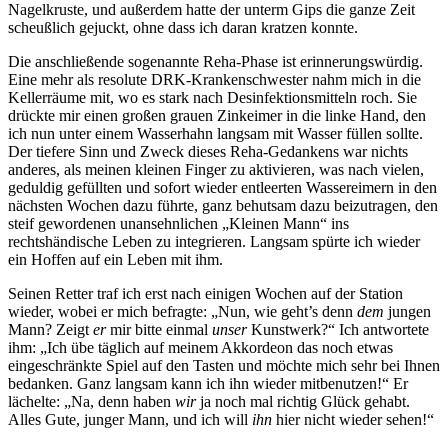
Nagelkruste, und außerdem hatte der unterm Gips die ganze Zeit
scheußlich gejuckt, ohne dass ich daran kratzen konnte.
Die anschließende sogenannte Reha-Phase ist erinnerungswürdig.
Eine mehr als resolute DRK-Krankenschwester nahm mich in die
Kellerräume mit, wo es stark nach Desinfektionsmitteln roch. Sie
drückte mir einen großen grauen Zinkeimer in die linke Hand, den
ich nun unter einem Wasserhahn langsam mit Wasser füllen sollte.
Der tiefere Sinn und Zweck dieses Reha-Gedankens war nichts
anderes, als meinen kleinen Finger zu aktivieren, was nach vielen,
geduldig gefüllten und sofort wieder entleerten Wassereimern in den
nächsten Wochen dazu führte, ganz behutsam dazu beizutragen, den
steif gewordenen unansehnlichen
Kleinen Mann
ins
rechtshändische Leben zu integrieren. Langsam spürte ich wieder
ein Hoffen auf ein Leben mit ihm.
Seinen Retter traf ich erst nach einigen Wochen auf der Station
wieder, wobei er mich befragte:
Nun, wie geht’s denn
dem
jungen
Mann? Zeigt
er
mir bitte einmal
unser
Kunstwerk?
Ich antwortete
ihm:
Ich übe täglich auf meinem Akkordeon das noch etwas
eingeschränkte Spiel auf den Tasten und möchte mich sehr bei Ihnen
bedanken. Ganz langsam kann ich ihn wieder mitbenutzen!
Er
lächelte:
Na, denn haben
wir
ja noch mal richtig Glück gehabt.
Alles Gute, junger Mann, und ich will
ihn
hier nicht wieder sehen!