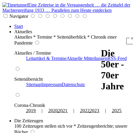
Eine Zeitreise in die Vergangenheit … die Zeittafel der
Machtergreifung 1933 … Parallelen zum Heute entdecken
Navigator
Start
Aktuelles
Aktuelles * Termine * Seitenüberblick * Chronik einer
z
Pandemie
Die
Aktuelles / Termine
Leitartikel & Termine
Aktuelle Mitteilungen
RSS-Feed
50er -
70er
Seitenübersicht
Jahre
Sitemap
Impressum
Datenschutz
Corona-Chronik
2019
|
2020
2021
|
2022
2023
|
2025
Die Zeitzeugen
100 Zeitzeugen stellen sich vor * Zeitzeugenberichte; unsere
Bücher