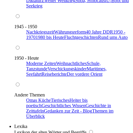
Diktatur
Zweiter Weltkrieg
Shoa, Holocaust
U-Boot und
Seekrieg
1945 - 1950
Nachkriegszeit
Währungsreform
40 Jahre DDR
1950 -
1970
1980 bis Heute
Fluchtgeschichten
Rund ums Auto
1950 - Heute
Moderne Zeiten
Weihnachtliches
Schule,
Tanzstunde
Verschickungskinder
Maritimes,
Seefahrt
Reiseberichte
Der vordere Orient
Andere Themen
Omas Küche
Tierisches
Heiter bis
poetisch
Geschichtliches Wissen
Geschichte in
Zeittafeln
Gedanken zur Zeit - Blog
Themen im
Überblick
Lexika
Lexikon der alten Wörter und Begriffe