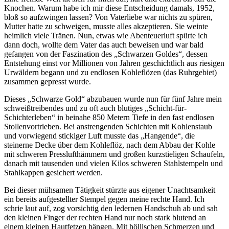
Knochen. Warum habe ich mir diese Entscheidung damals, 1952,
bloß so aufzwingen lassen? Von Vaterliebe war nichts zu spüren,
Mutter hatte zu schweigen, musste alles akzeptieren. Sie weinte
heimlich viele Tränen. Nun, etwas wie Abenteuerluft spürte ich
dann doch, wollte dem Vater das auch beweisen und war bald
gefangen von der Faszination des
Schwarzen Goldes
, dessen
Entstehung einst vor Millionen von Jahren geschichtlich aus riesigen
Urwäldern begann und zu endlosen Kohleflözen (das Ruhrgebiet)
zusammen gepresst wurde.
Dieses
Schwarze Gold
abzubauen wurde nun für fünf Jahre mein
schweißtreibendes und zu oft auch blutiges
Schicht-für-
Schichterleben
in beinahe 850 Metern Tiefe in den fast endlosen
Stollenvortrieben. Bei anstrengenden Schichten mit Kohlenstaub
und vorwiegend stickiger Luft musste das
Hangende
, die
steinerne Decke über dem Kohleflöz, nach dem Abbau der Kohle
mit schweren Presslufthämmern und großen kurzstieligen Schaufeln,
danach mit tausenden und vielen Kilos schweren Stahlstempeln und
Stahlkappen gesichert werden.
Bei dieser mühsamen Tätigkeit stürzte aus eigener Unachtsamkeit
ein bereits aufgestellter Stempel gegen meine rechte Hand. Ich
schrie laut auf, zog vorsichtig den ledernen Handschuh ab und sah
den kleinen Finger der rechten Hand nur noch stark blutend an
einem kleinen Hautfetzen hängen. Mit höllischen Schmerzen und