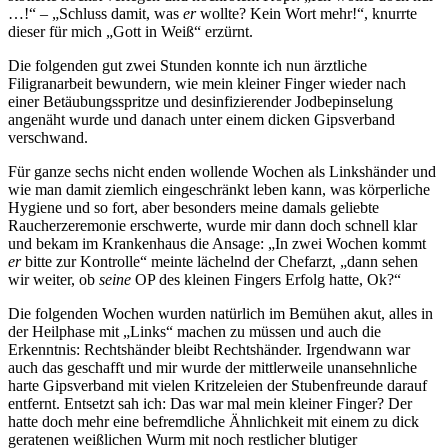
…!
–
Schluss damit, was
er
wollte? Kein Wort mehr!
, knurrte
dieser für mich
Gott in Weiß
erzürnt.
Die folgenden gut zwei Stunden konnte ich nun ärztliche
Filigranarbeit bewundern, wie mein kleiner Finger wieder nach
einer Betäubungsspritze und desinfizierender Jodbepinselung
angenäht wurde und danach unter einem dicken Gipsverband
verschwand.
Für ganze sechs nicht enden wollende Wochen als Linkshänder und
wie man damit ziemlich eingeschränkt leben kann, was körperliche
Hygiene und so fort, aber besonders meine damals geliebte
Raucherzeremonie erschwerte, wurde mir dann doch schnell klar
und bekam im Krankenhaus die Ansage:
In zwei Wochen kommt
er
bitte zur Kontrolle
meinte lächelnd der Chefarzt,
dann sehen
wir weiter, ob
seine
OP des kleinen Fingers Erfolg hatte, Ok?
Die folgenden Wochen wurden natürlich im Bemühen akut, alles in
der Heilphase mit
Links
machen zu müssen und auch die
Erkenntnis: Rechtshänder bleibt Rechtshänder. Irgendwann war
auch das geschafft und mir wurde der mittlerweile unansehnliche
harte Gipsverband mit vielen Kritzeleien der Stubenfreunde darauf
entfernt. Entsetzt sah ich: Das war mal mein kleiner Finger? Der
hatte doch mehr eine befremdliche Ähnlichkeit mit einem zu dick
geratenen weißlichen Wurm mit noch restlicher blutiger