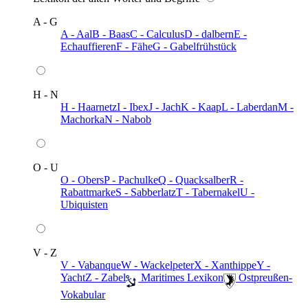
A - G
A - Aal
B - Baas
C - Calculus
D - dalbern
E -
Echauffieren
F - Fähe
G - Gabelfrühstück
H - N
H - Haarnetz
I - Ibex
J - Jach
K - Kaap
L - Laberdan
M -
Machorka
N - Nabob
O - U
O - Obers
P - Pachulke
Q - Quacksalber
R -
Rabattmarke
S - Sabberlatz
T - Tabernakel
U -
Ubiquisten
V - Z
V - Vabanque
W - Wackelpeter
X - Xanthippe
Y -
Yacht
Z - Zabel
️ Maritimes Lexikon
️ Ostpreußen-
Vokabular