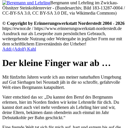
Bergmann und Lehrling im Zwickau-
Ölsnitzer Steinkohlenrevier - (Bundesarchiv, Bild 183-13287-0004 /
CC-BY-SA 3.0, CC BY-SA 3.0 DE, via Wikimedia Commons)
© Copyright by Erinnerungswerkstatt Norderstedt 2004 - 2026
https://ewnor.de / https://www.erinnerungswerkstatt-norderstedt.de
Ausdruck nur als Leseprobe zum persönlichen Gebrauch,
weitergehende Nutzung oder Weitergabe in jeglicher Form nur mit
dem schriftlichem Einverständnis der Urheber!
Addi (Adolf) Kahl
Der kleine Finger war ab …
Mit fünfzehn Jahren wurde ich aus meiner naturhaften Umgebung
auf Gut Sierhagen bei Neustadt jäh in die so schroffe, gefahrvolle
Welt eines Bergmanns katapultiert.
Vater entschied das so:
Du kannst den Beruf des Bergmanns
erlernen, hier im Norden finden wir keine Lehrstelle für dich. Du
kannst dort auch viel mehr verdienen als Lehrling hier und wir,
deine Eltern, bekämen dann obendrein auch einmal im Jahr
Debutatkohle per Bahn geschickt.
Eine fremde Welt tat sich für mich auf, hart und extrem bis auf die