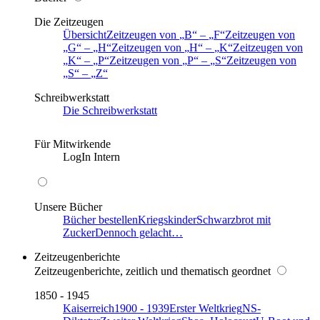
Die Zeitzeugen
Übersicht
Zeitzeugen von
B
–
F
Zeitzeugen von
G
–
H
Zeitzeugen von
H
–
K
Zeitzeugen von
K
–
P
Zeitzeugen von
P
–
S
Zeitzeugen von
S
–
Z
Schreibwerkstatt
Die Schreibwerkstatt
Für Mitwirkende
LogIn Intern
Unsere Bücher
Bücher bestellen
Kriegskinder
Schwarzbrot mit
Zucker
Dennoch gelacht…
Zeitzeugenberichte
Zeitzeugenberichte, zeitlich und thematisch geordnet
1850 - 1945
Kaiserreich
1900 - 1939
Erster Weltkrieg
NS-