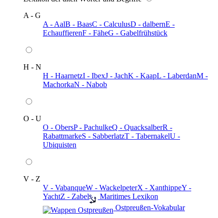
A - G
A - Aal
B - Baas
C - Calculus
D - dalbern
E -
Echauffieren
F - Fähe
G - Gabelfrühstück
H - N
H - Haarnetz
I - Ibex
J - Jach
K - Kaap
L - Laberdan
M -
Machorka
N - Nabob
O - U
O - Obers
P - Pachulke
Q - Quacksalber
R -
Rabattmarke
S - Sabberlatz
T - Tabernakel
U -
Ubiquisten
V - Z
V - Vabanque
W - Wackelpeter
X - Xanthippe
Y -
Yacht
Z - Zabel
️ Maritimes Lexikon
️ Ostpreußen-Vokabular