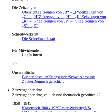
Die Zeitzeugen
Übersicht
Zeitzeugen von
B
–
F
Zeitzeugen von
G
–
H
Zeitzeugen von
H
–
K
Zeitzeugen von
K
–
P
Zeitzeugen von
P
–
S
Zeitzeugen von
S
–
Z
Schreibwerkstatt
Die Schreibwerkstatt
Für Mitwirkende
LogIn Intern
Unsere Bücher
Bücher bestellen
Kriegskinder
Schwarzbrot mit
Zucker
Dennoch gelacht…
Zeitzeugenberichte
Zeitzeugenberichte, zeitlich und thematisch geordnet
1850 - 1945
Kaiserreich
1900 - 1939
Erster Weltkrieg
NS-