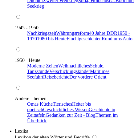
Diktatur
Zweiter Weltkrieg
Shoa, Holocaust
U-Boot und
Seekrieg
1945 - 1950
Nachkriegszeit
Währungsreform
40 Jahre DDR
1950 -
1970
1980 bis Heute
Fluchtgeschichten
Rund ums Auto
1950 - Heute
Moderne Zeiten
Weihnachtliches
Schule,
Tanzstunde
Verschickungskinder
Maritimes,
Seefahrt
Reiseberichte
Der vordere Orient
Andere Themen
Omas Küche
Tierisches
Heiter bis
poetisch
Geschichtliches Wissen
Geschichte in
Zeittafeln
Gedanken zur Zeit - Blog
Themen im
Überblick
Lexika
Lexikon der alten Wörter und Begriffe