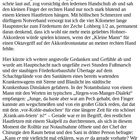
schrie laut auf, zog vorsichtig den ledernen Handschuh ab und sah
den kleinen Finger der rechten Hand nur noch stark blutend an
einem kleinen Hautfetzen hängen. Mit höllischen Schmerzen und
dürftigem Notverband versorgt trat ich die vier Kilometer lange
Hauptstrecke zum Förderturm der Zeche Lohberg 1/2 an, permanent
daran denkend, dass ich wohl nie mehr mein geliebtes Hohner-
Akkordeon würde spielen können, wenn der
Kleine Mann
für
einen Oktavgriff auf der Akkordeontastatur an meiner rechten Hand
fehlte.
Hier kürzte ich weitere angstvolle Gedanken und Gefühle ab und
wurde am Hauptschacht nach ungefähr zwei Stunden Fußmarsch
und der staubigen Förderkorbausfuhr Übertage auf dem
Schachtgelände von den Sanitätern eines bereits wartenden
Krankenwagens mit Sirene und Blaulicht ins städtische
Krankenhaus Dinslaken gefahren. In der Notambulanz von einem
Mann mit den Worten im typischen
Jürgen-von-Manger-Dialekt
empfangen:
Junge, da haste aber wat am Pech gehabt, den Finger
kannste am wegschmeißen und von ein großet Glück reden, dat dat
mit dein
vor-Kohle-malochen
für eine längere Zeit für ein schönet
Krank-am-feiern
is!
– Gerade war er im Begriff, den restlichen
Hautfetzen mit einem Skalpell zu durchtrennen, als sich in diesem
Moment die Rolltür zur Notaufnahme öffnete und der Chef der
Chirurgie den Raum betrat und den Sani in dritter Person befragte:
Kann
er
mir vielleicht mal erklären, was
er
da gerade vorhatte? Wir