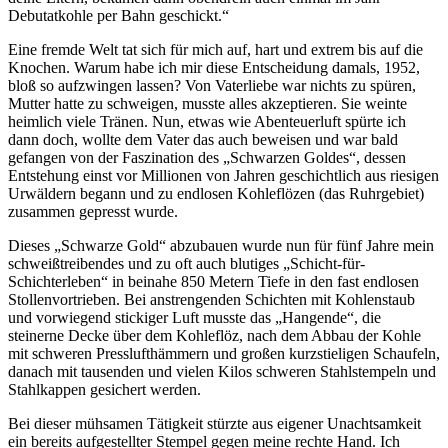
Debutatkohle per Bahn geschickt.
Eine fremde Welt tat sich für mich auf, hart und extrem bis auf die
Knochen. Warum habe ich mir diese Entscheidung damals, 1952,
bloß so aufzwingen lassen? Von Vaterliebe war nichts zu spüren,
Mutter hatte zu schweigen, musste alles akzeptieren. Sie weinte
heimlich viele Tränen. Nun, etwas wie Abenteuerluft spürte ich
dann doch, wollte dem Vater das auch beweisen und war bald
gefangen von der Faszination des
Schwarzen Goldes
, dessen
Entstehung einst vor Millionen von Jahren geschichtlich aus riesigen
Urwäldern begann und zu endlosen Kohleflözen (das Ruhrgebiet)
zusammen gepresst wurde.
Dieses
Schwarze Gold
abzubauen wurde nun für fünf Jahre mein
schweißtreibendes und zu oft auch blutiges
Schicht-für-
Schichterleben
in beinahe 850 Metern Tiefe in den fast endlosen
Stollenvortrieben. Bei anstrengenden Schichten mit Kohlenstaub
und vorwiegend stickiger Luft musste das
Hangende
, die
steinerne Decke über dem Kohleflöz, nach dem Abbau der Kohle
mit schweren Presslufthämmern und großen kurzstieligen Schaufeln,
danach mit tausenden und vielen Kilos schweren Stahlstempeln und
Stahlkappen gesichert werden.
Bei dieser mühsamen Tätigkeit stürzte aus eigener Unachtsamkeit
ein bereits aufgestellter Stempel gegen meine rechte Hand. Ich