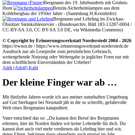
Bergmann des 19. Jahrhunderts mit Gruben-
Hunt
Benzin-Sicherheitslampen aus dem
Kohlebergbau der 1950er Jahre - (Sammlung H.Kennhöfer)
Bergmann und Lehrling im Zwickau-
Ölsnitzer Steinkohlenrevier - (Bundesarchiv, Bild 183-13287-0004 /
CC-BY-SA 3.0, CC BY-SA 3.0 DE, via Wikimedia Commons)
© Copyright by Erinnerungswerkstatt Norderstedt 2004 - 2026
https://ewnor.de / https://www.erinnerungswerkstatt-norderstedt.de
Ausdruck nur als Leseprobe zum persönlichen Gebrauch,
weitergehende Nutzung oder Weitergabe in jeglicher Form nur mit
dem schriftlichem Einverständnis der Urheber!
Addi (Adolf) Kahl
Der kleine Finger war ab …
Mit fünfzehn Jahren wurde ich aus meiner naturhaften Umgebung
auf Gut Sierhagen bei Neustadt jäh in die so schroffe, gefahrvolle
Welt eines Bergmanns katapultiert.
Vater entschied das so:
Du kannst den Beruf des Bergmanns
erlernen, hier im Norden finden wir keine Lehrstelle für dich. Du
kannst dort auch viel mehr verdienen als Lehrling hier und wir,
deine Eltern, bekämen dann obendrein auch einmal im Jahr