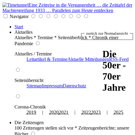
Eine Zeitreise in die Vergangenheit … die Zeittafel der
Machtergreifung 1933 … Parallelen zum Heute entdecken
Navigator
Start
Aktuelles
zurück zur Normalansicht
Aktuelles * Termine * Seitenüberblick * Chronik einer
Pandemie
Die
Aktuelles / Termine
Leitartikel & Termine
Aktuelle Mitteilungen
RSS-Feed
50er -
70er
Seitenübersicht
Jahre
Sitemap
Impressum
Datenschutz
Corona-Chronik
2019
|
2020
2021
|
2022
2023
|
2025
Die Zeitzeugen
100 Zeitzeugen stellen sich vor * Zeitzeugenberichte; unsere
Bücher