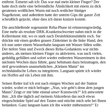
entfernt. Entsetzt sah ich: Das war mal mein kleiner Finger? Der
hatte doch mehr eine befremdliche Ähnlichkeit mit einem zu dick
geratenen weißlichen Wurm mit noch restlicher blutiger
Nagelkruste, und außerdem hatte der unterm Gips die ganze Zeit
scheußlich gejuckt, ohne dass ich daran kratzen konnte.
Die anschließende sogenannte Reha-Phase ist erinnerungswürdig.
Eine mehr als resolute DRK-Krankenschwester nahm mich in die
Kellerräume mit, wo es stark nach Desinfektionsmitteln roch. Sie
drückte mir einen großen grauen Zinkeimer in die linke Hand, den
ich nun unter einem Wasserhahn langsam mit Wasser füllen sollte.
Der tiefere Sinn und Zweck dieses Reha-Gedankens war nichts
anderes, als meinen kleinen Finger zu aktivieren, was nach vielen,
geduldig gefüllten und sofort wieder entleerten Wassereimern in den
nächsten Wochen dazu führte, ganz behutsam dazu beizutragen, den
steif gewordenen unansehnlichen
Kleinen Mann
ins
rechtshändische Leben zu integrieren. Langsam spürte ich wieder
ein Hoffen auf ein Leben mit ihm.
Seinen Retter traf ich erst nach einigen Wochen auf der Station
wieder, wobei er mich befragte:
Nun, wie geht’s denn
dem
jungen
Mann? Zeigt
er
mir bitte einmal
unser
Kunstwerk?
Ich antwortete
ihm:
Ich übe täglich auf meinem Akkordeon das noch etwas
eingeschränkte Spiel auf den Tasten und möchte mich sehr bei Ihnen
bedanken. Ganz langsam kann ich ihn wieder mitbenutzen!
Er