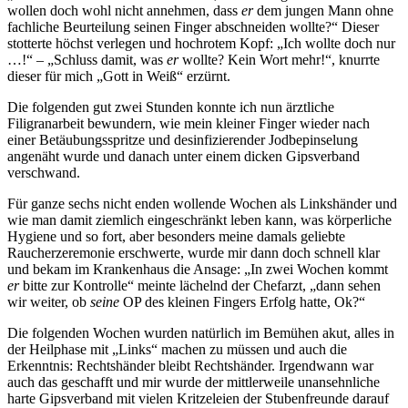
wollen doch wohl nicht annehmen, dass
er
dem jungen Mann ohne
fachliche Beurteilung seinen Finger abschneiden wollte?
Dieser
stotterte höchst verlegen und hochrotem Kopf:
Ich wollte doch nur
…!
–
Schluss damit, was
er
wollte? Kein Wort mehr!
, knurrte
dieser für mich
Gott in Weiß
erzürnt.
Die folgenden gut zwei Stunden konnte ich nun ärztliche
Filigranarbeit bewundern, wie mein kleiner Finger wieder nach
einer Betäubungsspritze und desinfizierender Jodbepinselung
angenäht wurde und danach unter einem dicken Gipsverband
verschwand.
Für ganze sechs nicht enden wollende Wochen als Linkshänder und
wie man damit ziemlich eingeschränkt leben kann, was körperliche
Hygiene und so fort, aber besonders meine damals geliebte
Raucherzeremonie erschwerte, wurde mir dann doch schnell klar
und bekam im Krankenhaus die Ansage:
In zwei Wochen kommt
er
bitte zur Kontrolle
meinte lächelnd der Chefarzt,
dann sehen
wir weiter, ob
seine
OP des kleinen Fingers Erfolg hatte, Ok?
Die folgenden Wochen wurden natürlich im Bemühen akut, alles in
der Heilphase mit
Links
machen zu müssen und auch die
Erkenntnis: Rechtshänder bleibt Rechtshänder. Irgendwann war
auch das geschafft und mir wurde der mittlerweile unansehnliche
harte Gipsverband mit vielen Kritzeleien der Stubenfreunde darauf