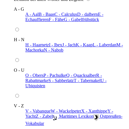
A - G
A - Aal
B - Baas
C - Calculus
D - dalbern
E -
Echauffieren
F - Fähe
G - Gabelfrühstück
H - N
H - Haarnetz
I - Ibex
J - Jach
K - Kaap
L - Laberdan
M -
Machorka
N - Nabob
O - U
O - Obers
P - Pachulke
Q - Quacksalber
R -
Rabattmarke
S - Sabberlatz
T - Tabernakel
U -
Ubiquisten
V - Z
V - Vabanque
W - Wackelpeter
X - Xanthippe
Y -
Yacht
Z - Zabel
️ Maritimes Lexikon
️ Ostpreußen-
Vokabular