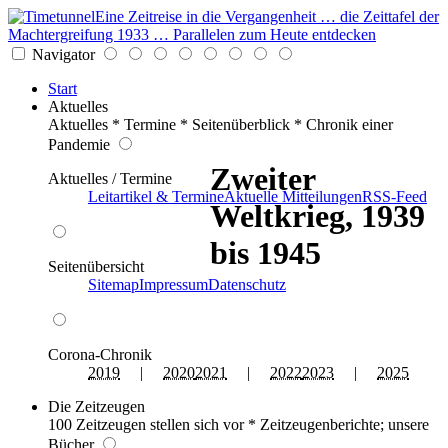
Eine Zeitreise in die Vergangenheit … die Zeittafel der
Machtergreifung 1933 … Parallelen zum Heute entdecken
Navigator
Start
Aktuelles
Aktuelles * Termine * Seitenüberblick * Chronik einer
Pandemie
Zweiter
Aktuelles / Termine
Leitartikel & Termine
Aktuelle Mitteilungen
RSS-Feed
Weltkrieg, 1939
bis 1945
Seitenübersicht
Sitemap
Impressum
Datenschutz
Corona-Chronik
2019
|
2020
2021
|
2022
2023
|
2025
Die Zeitzeugen
100 Zeitzeugen stellen sich vor * Zeitzeugenberichte; unsere
Bücher