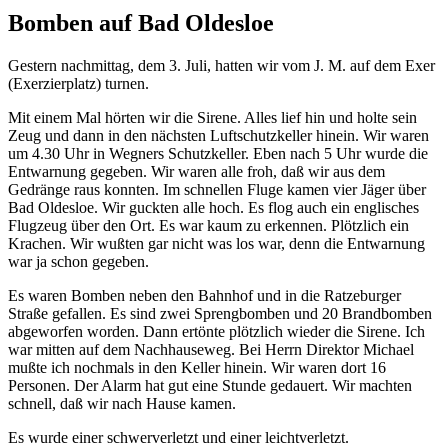
Bomben auf Bad Oldesloe
Gestern nachmittag, dem 3. Juli, hatten wir vom J. M. auf dem Exer
(Exerzierplatz) turnen.
Mit einem Mal hörten wir die Sirene. Alles lief hin und holte sein
Zeug und dann in den nächsten Luftschutzkeller hinein. Wir waren
um 4.30 Uhr in Wegners Schutzkeller. Eben nach 5 Uhr wurde die
Entwarnung gegeben. Wir waren alle froh, daß wir aus dem
Gedränge raus konnten. Im schnellen Fluge kamen vier Jäger über
Bad Oldesloe. Wir guckten alle hoch. Es flog auch ein englisches
Flugzeug über den Ort. Es war kaum zu erkennen. Plötzlich ein
Krachen. Wir wußten gar nicht was los war, denn die Entwarnung
war ja schon gegeben.
Es waren Bomben neben den Bahnhof und in die Ratzeburger
Straße gefallen. Es sind zwei Sprengbomben und 20 Brandbomben
abgeworfen worden. Dann ertönte plötzlich wieder die Sirene. Ich
war mitten auf dem Nachhauseweg. Bei Herrn Direktor Michael
mußte ich nochmals in den Keller hinein. Wir waren dort 16
Personen. Der Alarm hat gut eine Stunde gedauert. Wir machten
schnell, daß wir nach Hause kamen.
Es wurde einer schwerverletzt und einer leichtverletzt.