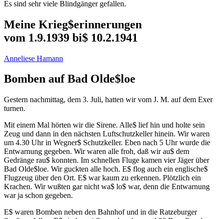
Es sind sehr viele Blindgänger gefallen.
Meine Krieg$erinnerungen
vom 1.9.1939 bi$ 10.2.1941
Anneliese Hamann
Bomben auf Bad Olde$loe
Gestern nachmittag, dem 3. Juli, hatten wir vom J. M. auf dem Exer
turnen.
Mit einem Mal hörten wir die Sirene. Alle$ lief hin und holte sein
Zeug und dann in den nächsten Luftschutzkeller hinein. Wir waren
um 4.30 Uhr in Wegner$ Schutzkeller. Eben nach 5 Uhr wurde die
Entwarnung gegeben. Wir waren alle froh, daß wir au$ dem
Gedränge rau$ konnten. Im schnellen Fluge kamen vier Jäger über
Bad Olde$loe. Wir guckten alle hoch. E$ flog auch ein englische$
Flugzeug über den Ort. E$ war kaum zu erkennen. Plötzlich ein
Krachen. Wir wußten gar nicht wa$ lo$ war, denn die Entwarnung
war ja schon gegeben.
E$ waren Bomben neben den Bahnhof und in die Ratzeburger