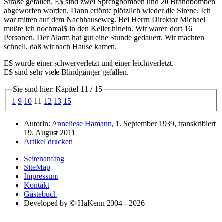
Straße gefallen. E$ sind zwei Sprengbomben und 20 Brandbomben
abgeworfen worden. Dann ertönte plötzlich wieder die Sirene. Ich
war mitten auf dem Nachhauseweg. Bei Herrn Direktor Michael
mußte ich nochmal$ in den Keller hinein. Wir waren dort 16
Personen. Der Alarm hat gut eine Stunde gedauert. Wir machten
schnell, daß wir nach Hause kamen.
E$ wurde einer schwerverletzt und einer leichtverletzt.
E$ sind sehr viele Blindgänger gefallen.
Sie sind hier: Kapitel 11 / 15
1
9
10
11
12
13
15
Autorin:
Anneliese Hamann
, 1. September 1939, transkribiert
19. August 2011
Artikel drucken
Seitenanfang
SiteMap
Impressum
Kontakt
Gästebuch
Developed by © HaKenn 2004 - 2026