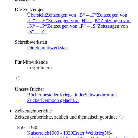
Die Zeitzeugen
Übersicht
Zeitzeugen von
B
–
F
Zeitzeugen von
G
–
H
Zeitzeugen von
H
–
K
Zeitzeugen von
K
–
P
Zeitzeugen von
P
–
S
Zeitzeugen von
S
–
Z
Schreibwerkstatt
Die Schreibwerkstatt
Für Mitwirkende
LogIn Intern
Unsere Bücher
Bücher bestellen
Kriegskinder
Schwarzbrot mit
Zucker
Dennoch gelacht…
Zeitzeugenberichte
Zeitzeugenberichte, zeitlich und thematisch geordnet
1850 - 1945
Kaiserreich
1900 - 1939
Erster Weltkrieg
NS-