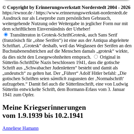
© Copyright by Erinnerungswerkstatt Norderstedt 2004 - 2026
https://ewnor.de / https://www.erinnerungswerkstatt-norderstedt.de
Ausdruck nur als Leseprobe zum persönlichen Gebrauch,
weitergehende Nutzung oder Weitergabe in jeglicher Form nur mit
dem schriftlichem Einverständnis der Urheber!
Transliteraton in Grotesk-Schrift
Grotesk, auch Sans Serif
(französisch für
ohne Serifen
) ist eine aus der Antiqua abgeleitete
Schriftart.
Grotesk
deshalb, weil das Weglassen der Serifen an den
Buchstabenendstrichen auf die Menschen damals
grotesk
wirkte,
da dies nicht den Lesegewohnheiten entsprach.
Original in
Sütterlin-Schrift
Die Nazis beschlossen 1941, dass die gotische
Schrift aus
Schwabacher Judenlettern
besteht und damit als
undeutsch
zu gelten hat. Der
Führer
Adolf Hitler befahl:
Die
gotischen Schriften seien
sämtlich
zugunsten der
Normalschrift
aufzugeben.
Damit fiel auch die Sütterlinschrift, eine von Ludwig
Sütterlin entwickelte Schrift, dem Bormann-Erlass vom 3. Januar
1941 zum Opfer.
Meine Kriegserinnerungen
vom 1.9.1939 bis 10.2.1941
Anneliese Hamann