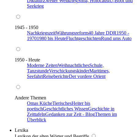
Diktatur
Zweiter Weltkrieg
Shoa, Holocaust
U-Boot und
Seekrieg
1945 - 1950
Nachkriegszeit
Währungsreform
40 Jahre DDR
1950 -
1970
1980 bis Heute
Fluchtgeschichten
Rund ums Auto
1950 - Heute
Moderne Zeiten
Weihnachtliches
Schule,
Tanzstunde
Verschickungskinder
Maritimes,
Seefahrt
Reiseberichte
Der vordere Orient
Andere Themen
Omas Küche
Tierisches
Heiter bis
poetisch
Geschichtliches Wissen
Geschichte in
Zeittafeln
Gedanken zur Zeit - Blog
Themen im
Überblick
Lexika
Lexikon der alten Wörter und Begriffe