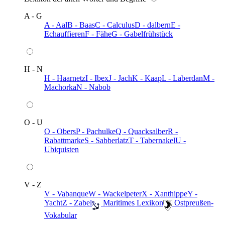
A - G
A - Aal
B - Baas
C - Calculus
D - dalbern
E -
Echauffieren
F - Fähe
G - Gabelfrühstück
H - N
H - Haarnetz
I - Ibex
J - Jach
K - Kaap
L - Laberdan
M -
Machorka
N - Nabob
O - U
O - Obers
P - Pachulke
Q - Quacksalber
R -
Rabattmarke
S - Sabberlatz
T - Tabernakel
U -
Ubiquisten
V - Z
V - Vabanque
W - Wackelpeter
X - Xanthippe
Y -
Yacht
Z - Zabel
️ Maritimes Lexikon
️ Ostpreußen-
Vokabular