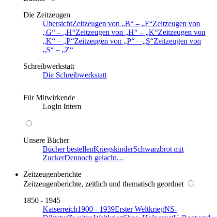
Die Zeitzeugen
Übersicht
Zeitzeugen von
B
–
F
Zeitzeugen von
G
–
H
Zeitzeugen von
H
–
K
Zeitzeugen von
K
–
P
Zeitzeugen von
P
–
S
Zeitzeugen von
S
–
Z
Schreibwerkstatt
Die Schreibwerkstatt
Für Mitwirkende
LogIn Intern
Unsere Bücher
Bücher bestellen
Kriegskinder
Schwarzbrot mit
Zucker
Dennoch gelacht…
Zeitzeugenberichte
Zeitzeugenberichte, zeitlich und thematisch geordnet
1850 - 1945
Kaiserreich
1900 - 1939
Erster Weltkrieg
NS-