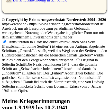
© Copyright by Erinnerungswerkstatt Norderstedt 2004 - 2026
https://ewnor.de / https://www.erinnerungswerkstatt-norderstedt.de
Ausdruck nur als Leseprobe zum persönlichen Gebrauch,
weitergehende Nutzung oder Weitergabe in jeglicher Form nur mit
dem schriftlichem Einverständnis der Urheber!
Transliteraton in Grotesk-Schrift
Grotesk, auch Sans Serif
(französisch für
ohne Serifen
) ist eine aus der Antiqua abgeleitete
Schriftart.
Grotesk
deshalb, weil das Weglassen der Serifen an den
Buchstabenendstrichen auf die Menschen damals
grotesk
wirkte,
da dies nicht den Lesegewohnheiten entsprach.
Original in
Sütterlin-Schrift
Die Nazis beschlossen 1941, dass die gotische
Schrift aus
Schwabacher Judenlettern
besteht und damit als
undeutsch
zu gelten hat. Der
Führer
Adolf Hitler befahl:
Die
gotischen Schriften seien
sämtlich
zugunsten der
Normalschrift
aufzugeben.
Damit fiel auch die Sütterlinschrift, eine von Ludwig
Sütterlin entwickelte Schrift, dem Bormann-Erlass vom 3. Januar
1941 zum Opfer.
Meine Kriegserinnerungen
vom 1.9.1939 bis 10.2.1941