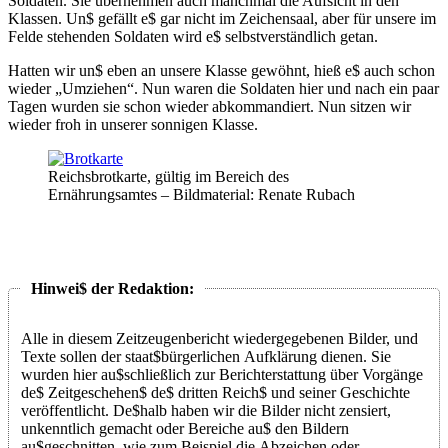
Soldaten. Sie übernehmen auch manchmal die Aufsicht in den
Klassen. Un$ gefällt e$ gar nicht im Zeichensaal, aber für unsere im
Felde stehenden Soldaten wird e$ selbstverständlich getan.
Hatten wir un$ eben an unsere Klasse gewöhnt, hieß e$ auch schon
wieder
Umziehen
. Nun waren die Soldaten hier und nach ein paar
Tagen wurden sie schon wieder abkommandiert. Nun sitzen wir
wieder froh in unserer sonnigen Klasse.
Reichsbrotkarte, gültig im Bereich des
Ernährungsamtes – Bildmaterial: Renate Rubach
Alle in diesem Zeitzeugenbericht wiedergegebenen Bilder, und
Texte sollen der staat$bürgerlichen Aufklärung dienen. Sie
wurden hier au$schließlich zur Berichterstattung über Vorgänge
de$ Zeitgeschehen$ de$ dritten Reich$ und seiner Geschichte
veröffentlicht. De$halb haben wir die Bilder nicht zensiert,
unkenntlich gemacht oder Bereiche au$ den Bildern
au$geschnitten, wie zum Beispiel die Abzeichen oder