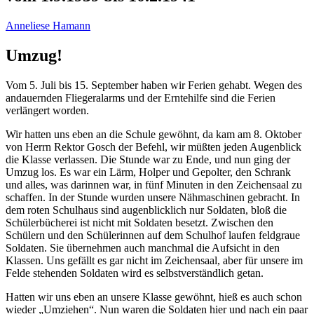
Anneliese Hamann
Umzug!
Vom 5. Juli bis 15. September haben wir Ferien gehabt. Wegen des
andauernden Fliegeralarms und der Erntehilfe sind die Ferien
verlängert worden.
Wir hatten uns eben an die Schule gewöhnt, da kam am 8. Oktober
von Herrn Rektor Gosch der Befehl, wir müßten jeden Augenblick
die Klasse verlassen. Die Stunde war zu Ende, und nun ging der
Umzug los. Es war ein Lärm, Holper und Gepolter, den Schrank
und alles, was darinnen war, in fünf Minuten in den Zeichensaal zu
schaffen. In der Stunde wurden unsere Nähmaschinen gebracht. In
dem roten Schulhaus sind augenblicklich nur Soldaten, bloß die
Schülerbücherei ist nicht mit Soldaten besetzt. Zwischen den
Schülern und den Schülerinnen auf dem Schulhof laufen feldgraue
Soldaten. Sie übernehmen auch manchmal die Aufsicht in den
Klassen. Uns gefällt es gar nicht im Zeichensaal, aber für unsere im
Felde stehenden Soldaten wird es selbstverständlich getan.
Hatten wir uns eben an unsere Klasse gewöhnt, hieß es auch schon
wieder
Umziehen
. Nun waren die Soldaten hier und nach ein paar