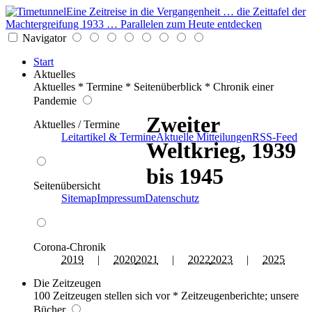
Eine Zeitreise in die Vergangenheit … die Zeittafel der
Machtergreifung 1933 … Parallelen zum Heute entdecken
Navigator
Start
Aktuelles
Aktuelles * Termine * Seitenüberblick * Chronik einer
Pandemie
Zweiter
Aktuelles / Termine
Leitartikel & Termine
Aktuelle Mitteilungen
RSS-Feed
Weltkrieg, 1939
bis 1945
Seitenübersicht
Sitemap
Impressum
Datenschutz
Corona-Chronik
2019
|
2020
2021
|
2022
2023
|
2025
Die Zeitzeugen
100 Zeitzeugen stellen sich vor * Zeitzeugenberichte; unsere
Bücher