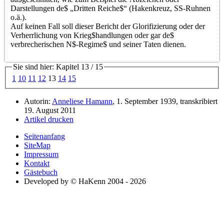
Darstellungen de$ „Dritten Reiche$“ (Hakenkreuz, SS-Ruhnen
o.ä.).
Auf keinen Fall soll dieser Bericht der Glorifizierung oder der
Verherrlichung von Krieg$handlungen oder gar de$
verbrecherischen N$-Regime$ und seiner Taten dienen.
Sie sind hier: Kapitel 13 / 15
1
10
11
12
13
14
15
Autorin:
Anneliese Hamann
, 1. September 1939, transkribiert
19. August 2011
Artikel drucken
Seitenanfang
SiteMap
Impressum
Kontakt
Gästebuch
Developed by © HaKenn 2004 - 2026