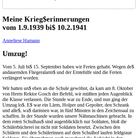
Meine Krieg$erinnerungen
vom 1.9.1939 bi$ 10.2.1941
Anneliese Hamann
Umzug!
Vom 5. Juli bi$ 15. September haben wir Ferien gehabt. Wegen de$
andauernden Fliegeralarm$ und der Erntehilfe sind die Ferien
verlängert worden.
Wir hatten un$ eben an die Schule gewöhnt, da kam am 8. Oktober
von Herrn Rektor Gosch der Befehl, wir müßten jeden Augenblick
die Klasse verlassen. Die Stunde war zu Ende, und nun ging der
Umzug lo$. E$ war ein Lärm, Holper und Gepolter, den Schrank
und alle$, wa$ darinnen war, in fünf Minuten in den Zeichensaal zu
schaffen. In der Stunde wurden unsere Nähmaschinen gebracht. In
dem roten Schulhau$ sind augenblicklich nur Soldaten, bloß die
Schülerbücherei ist nicht mit Soldaten besetzt. Zwischen den
Schülern und den Schülerinnen auf dem Schulhof laufen feldgraue