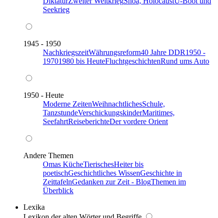
Diktatur
Zweiter Weltkrieg
Shoa, Holocaust
U-Boot und
Seekrieg
1945 - 1950
Nachkriegszeit
Währungsreform
40 Jahre DDR
1950 -
1970
1980 bis Heute
Fluchtgeschichten
Rund ums Auto
1950 - Heute
Moderne Zeiten
Weihnachtliches
Schule,
Tanzstunde
Verschickungskinder
Maritimes,
Seefahrt
Reiseberichte
Der vordere Orient
Andere Themen
Omas Küche
Tierisches
Heiter bis
poetisch
Geschichtliches Wissen
Geschichte in
Zeittafeln
Gedanken zur Zeit - Blog
Themen im
Überblick
Lexika
Lexikon der alten Wörter und Begriffe