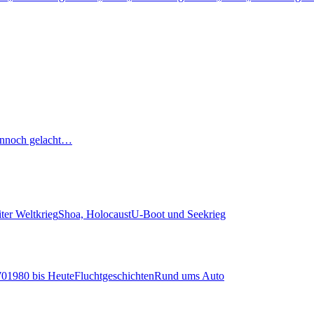
nnoch gelacht…
ter Weltkrieg
Shoa, Holocaust
U-Boot und Seekrieg
70
1980 bis Heute
Fluchtgeschichten
Rund ums Auto