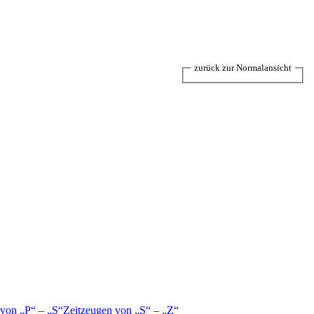
zurück zur Normalansicht
 von
P
–
S
Zeitzeugen von
S
–
Z