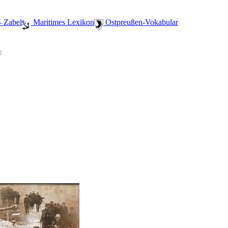
- Zabel
️ Maritimes Lexikon
️ Ostpreußen-Vokabular