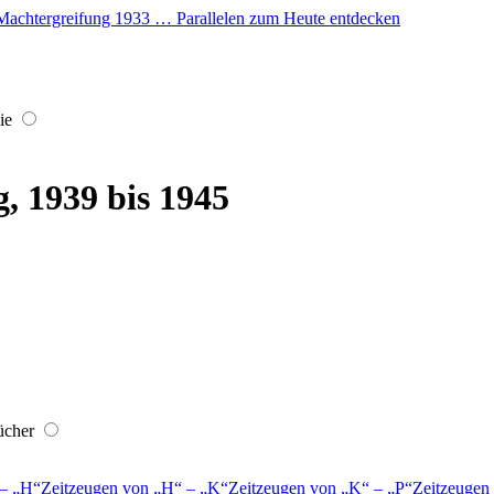
er Machtergreifung 1933 … Parallelen zum Heute entdecken
ie
, 1939 bis 1945
ücher
–
H
Zeitzeugen von
H
–
K
Zeitzeugen von
K
–
P
Zeitzeugen