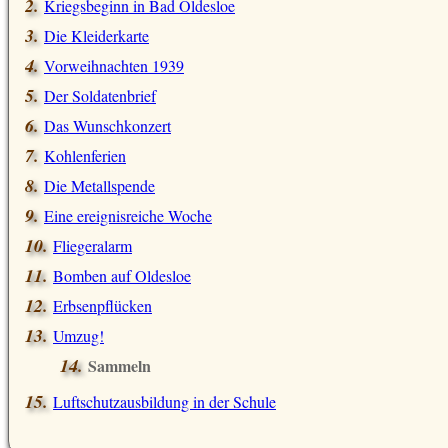
Kriegsbeginn in Bad Oldesloe
Die Kleiderkarte
Vorweihnachten 1939
Der Soldatenbrief
Das Wunschkonzert
Kohlenferien
Die Metallspende
Eine ereignisreiche Woche
Fliegeralarm
Bomben auf Oldesloe
Erbsenpflücken
Umzug!
Sammeln
Luftschutzausbildung in der Schule