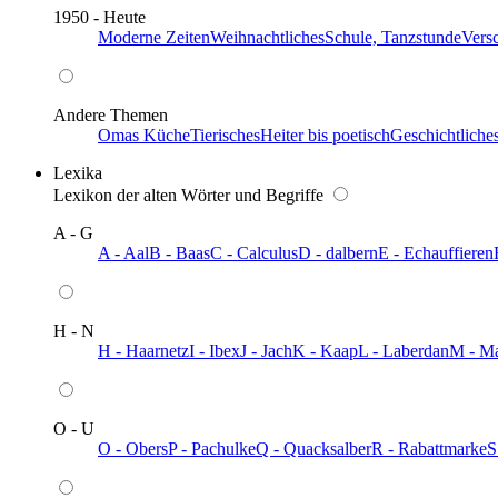
1950 - Heute
Moderne Zeiten
Weihnachtliches
Schule, Tanzstunde
Vers
Andere Themen
Omas Küche
Tierisches
Heiter bis poetisch
Geschichtliche
Lexika
Lexikon der alten Wörter und Begriffe
A - G
A - Aal
B - Baas
C - Calculus
D - dalbern
E - Echauffieren
H - N
H - Haarnetz
I - Ibex
J - Jach
K - Kaap
L - Laberdan
M - M
O - U
O - Obers
P - Pachulke
Q - Quacksalber
R - Rabattmarke
S