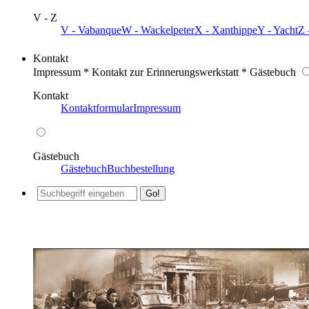
V - Z
V - Vabanque
W - Wackelpeter
X - Xanthippe
Y - Yacht
Z 
Kontakt
Impressum * Kontakt zur Erinnerungswerkstatt * Gästebuch
Kontakt
Kontaktformular
Impressum
Gästebuch
Gästebuch
Buchbestellung