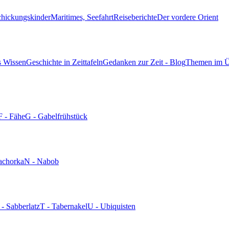
chickungskinder
Maritimes, Seefahrt
Reiseberichte
Der vordere Orient
s Wissen
Geschichte in Zeittafeln
Gedanken zur Zeit - Blog
Themen im Ü
F - Fähe
G - Gabelfrühstück
achorka
N - Nabob
 - Sabberlatz
T - Tabernakel
U - Ubiquisten