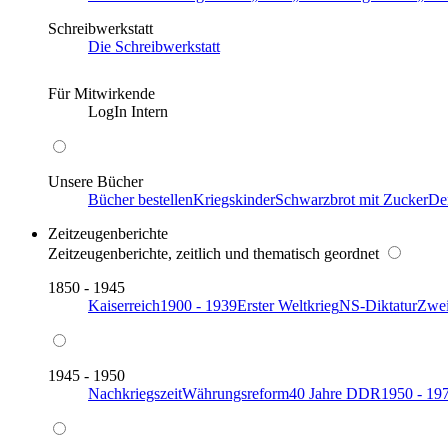
Schreibwerkstatt
Die Schreibwerkstatt
Für Mitwirkende
LogIn Intern
Unsere Bücher
Bücher bestellen
Kriegskinder
Schwarzbrot mit Zucker
De
Zeitzeugenberichte
Zeitzeugenberichte, zeitlich und thematisch geordnet
1850 - 1945
Kaiserreich
1900 - 1939
Erster Weltkrieg
NS-Diktatur
Zwei
1945 - 1950
Nachkriegszeit
Währungsreform
40 Jahre DDR
1950 - 19