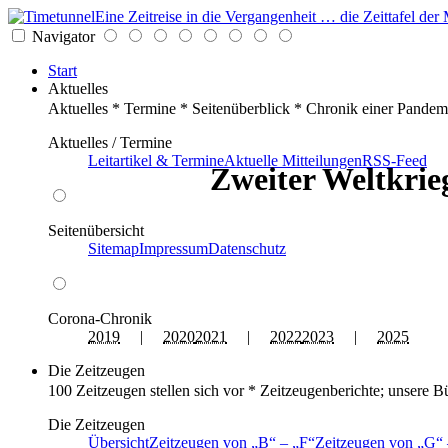
Eine Zeitreise in die Vergangenheit … die Zeittafel d
Navigator
Start
Aktuelles
Aktuelles * Termine * Seitenüberblick * Chronik einer Pandem
Aktuelles / Termine
Leitartikel & Termine
Aktuelle Mitteilungen
RSS-Feed
Zweiter Weltkrieg
Seitenübersicht
Sitemap
Impressum
Datenschutz
Corona-Chronik
2019
|
2020
2021
|
2022
2023
|
2025
Die Zeitzeugen
100 Zeitzeugen stellen sich vor * Zeitzeugenberichte; unsere B
Die Zeitzeugen
Übersicht
Zeitzeugen von
B
–
F
Zeitzeugen von
G