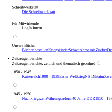
Schreibwerkstatt
Die Schreibwerkstatt
Für Mitwirkende
LogIn Intern
Unsere Bücher
Bücher bestellen
Kriegskinder
Schwarzbrot mit Zucker
De
Zeitzeugenberichte
Zeitzeugenberichte, zeitlich und thematisch geordnet
1850 - 1945
Kaiserreich
1900 - 1939
Erster Weltkrieg
NS-Diktatur
Zwei
1945 - 1950
Nachkriegszeit
Währungsreform
40 Jahre DDR
1950 - 19