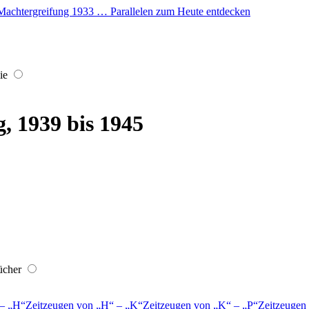
er Machtergreifung 1933 … Parallelen zum Heute entdecken
ie
, 1939 bis 1945
ücher
–
H
Zeitzeugen von
H
–
K
Zeitzeugen von
K
–
P
Zeitzeugen