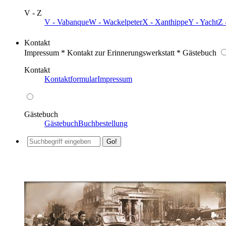
V - Z
V - Vabanque
W - Wackelpeter
X - Xanthippe
Y - Yacht
Z 
Kontakt
Impressum * Kontakt zur Erinnerungswerkstatt * Gästebuch
Kontakt
Kontaktformular
Impressum
Gästebuch
Gästebuch
Buchbestellung