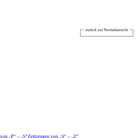
zurück zur Normalansicht
 von
P
–
S
Zeitzeugen von
S
–
Z