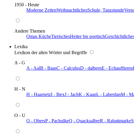
1950 - Heute
Moderne Zeiten
Weihnachtliches
Schule, Tanzstunde
Vers
Andere Themen
Omas Küche
Tierisches
Heiter bis poetisch
Geschichtliche
Lexika
Lexikon der alten Wörter und Begriffe
A - G
A - Aal
B - Baas
C - Calculus
D - dalbern
E - Echauffieren
H - N
H - Haarnetz
I - Ibex
J - Jach
K - Kaap
L - Laberdan
M - M
O - U
O - Obers
P - Pachulke
Q - Quacksalber
R - Rabattmarke
S