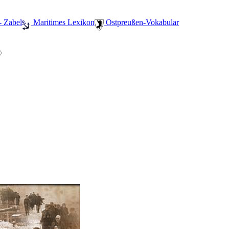
- Zabel
️ Maritimes Lexikon
️ Ostpreußen-Vokabular