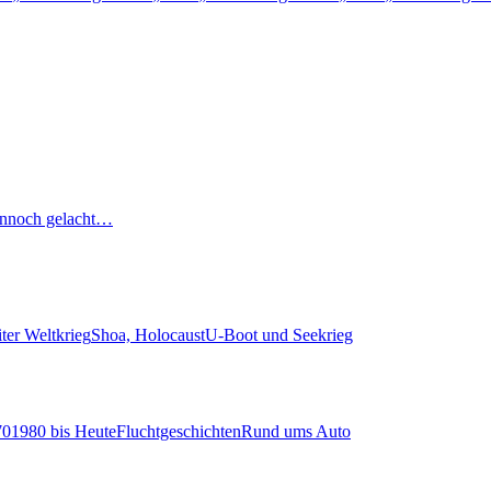
nnoch gelacht…
ter Weltkrieg
Shoa, Holocaust
U-Boot und Seekrieg
70
1980 bis Heute
Fluchtgeschichten
Rund ums Auto