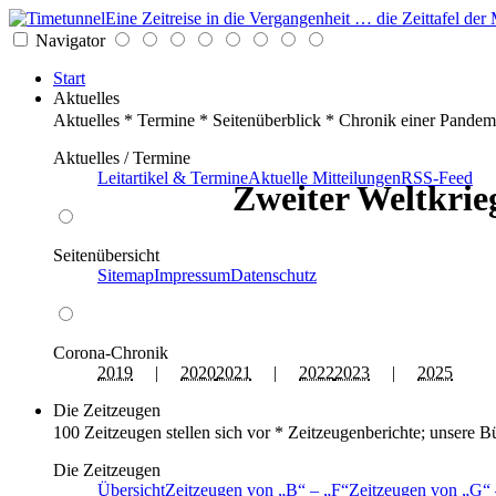
Eine Zeitreise in die Vergangenheit … die Zeittafel d
Navigator
Start
Aktuelles
Aktuelles * Termine * Seitenüberblick * Chronik einer Pandem
Aktuelles / Termine
Leitartikel & Termine
Aktuelle Mitteilungen
RSS-Feed
Zweiter Weltkrieg
Seitenübersicht
Sitemap
Impressum
Datenschutz
Corona-Chronik
2019
|
2020
2021
|
2022
2023
|
2025
Die Zeitzeugen
100 Zeitzeugen stellen sich vor * Zeitzeugenberichte; unsere B
Die Zeitzeugen
Übersicht
Zeitzeugen von
B
–
F
Zeitzeugen von
G