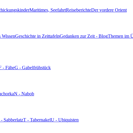
chickungskinder
Maritimes, Seefahrt
Reiseberichte
Der vordere Orient
s Wissen
Geschichte in Zeittafeln
Gedanken zur Zeit - Blog
Themen im Ü
F - Fähe
G - Gabelfrühstück
achorka
N - Nabob
 - Sabberlatz
T - Tabernakel
U - Ubiquisten