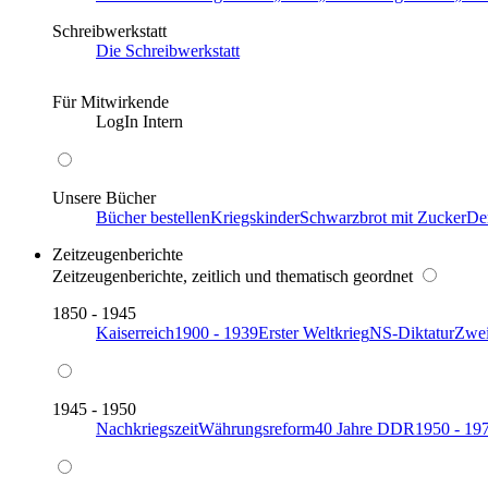
Schreibwerkstatt
Die Schreibwerkstatt
Für Mitwirkende
LogIn Intern
Unsere Bücher
Bücher bestellen
Kriegskinder
Schwarzbrot mit Zucker
De
Zeitzeugenberichte
Zeitzeugenberichte, zeitlich und thematisch geordnet
1850 - 1945
Kaiserreich
1900 - 1939
Erster Weltkrieg
NS-Diktatur
Zwei
1945 - 1950
Nachkriegszeit
Währungsreform
40 Jahre DDR
1950 - 19