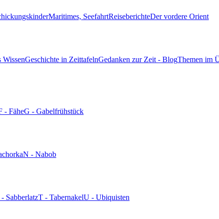
chickungskinder
Maritimes, Seefahrt
Reiseberichte
Der vordere Orient
s Wissen
Geschichte in Zeittafeln
Gedanken zur Zeit - Blog
Themen im Ü
F - Fähe
G - Gabelfrühstück
achorka
N - Nabob
 - Sabberlatz
T - Tabernakel
U - Ubiquisten