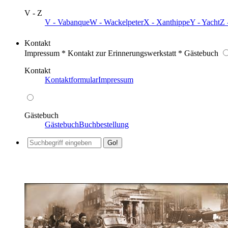
V - Z
V - Vabanque
W - Wackelpeter
X - Xanthippe
Y - Yacht
Z 
Kontakt
Impressum * Kontakt zur Erinnerungswerkstatt * Gästebuch
Kontakt
Kontaktformular
Impressum
Gästebuch
Gästebuch
Buchbestellung