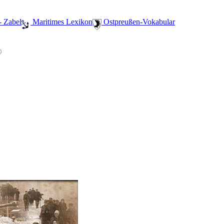
- Zabel
️ Maritimes Lexikon
️ Ostpreußen-Vokabular