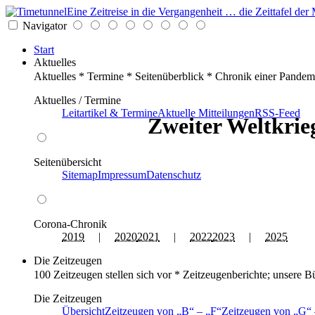
Eine Zeitreise in die Vergangenheit … die Zeittafel d
Navigator
Start
Aktuelles
Aktuelles * Termine * Seitenüberblick * Chronik einer Pandem
Aktuelles / Termine
Leitartikel & Termine
Aktuelle Mitteilungen
RSS-Feed
Zweiter Weltkrieg
Seitenübersicht
Sitemap
Impressum
Datenschutz
Corona-Chronik
2019
|
2020
2021
|
2022
2023
|
2025
Die Zeitzeugen
100 Zeitzeugen stellen sich vor * Zeitzeugenberichte; unsere B
Die Zeitzeugen
Übersicht
Zeitzeugen von
B
–
F
Zeitzeugen von
G