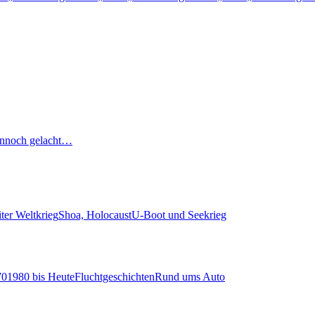
nnoch gelacht…
ter Weltkrieg
Shoa, Holocaust
U-Boot und Seekrieg
70
1980 bis Heute
Fluchtgeschichten
Rund ums Auto