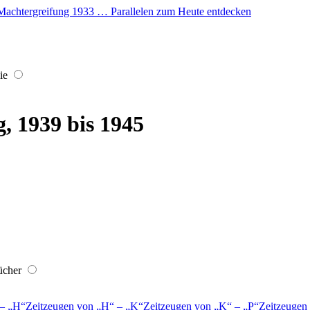
er Machtergreifung 1933 … Parallelen zum Heute entdecken
ie
, 1939 bis 1945
ücher
–
H
Zeitzeugen von
H
–
K
Zeitzeugen von
K
–
P
Zeitzeugen