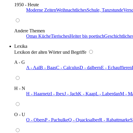
1950 - Heute
Moderne Zeiten
Weihnachtliches
Schule, Tanzstunde
Vers
Andere Themen
Omas Küche
Tierisches
Heiter bis poetisch
Geschichtliche
Lexika
Lexikon der alten Wörter und Begriffe
A - G
A - Aal
B - Baas
C - Calculus
D - dalbern
E - Echauffieren
H - N
H - Haarnetz
I - Ibex
J - Jach
K - Kaap
L - Laberdan
M - M
O - U
O - Obers
P - Pachulke
Q - Quacksalber
R - Rabattmarke
S