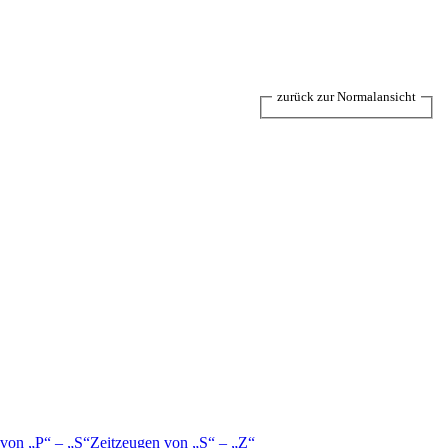
zurück zur Normalansicht
 von
P
–
S
Zeitzeugen von
S
–
Z