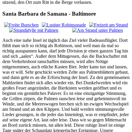
sitzend, den Ort zum Ritt in die Berge verlassen.
Santa Barbara de Samana - Baltimore
Auch eine nahe Insel ist täglich das Ziel vieler Badeausflügler. Dort
fühlt man sich so richtig als Robinson, und weil man da mal so
richtig ausspannen kann, darf jede Division je einen ganzen Tag hin
und sich
aalen
. Außer dem Mittagessen, das die Backschafter mit
dem Verkehrsboot ranschaffen müssen, wird alles Nötige
mitgenommen, auch etliche Kasten Bier. Jeder kann tun und lassen,
was er will. Sehr geschickt werden Zelte aus Palmenblättern gebaut,
und dann geht es an die Erforschung der Insel. Zu den gemeinsamen
Mahlzeiten findet sich alles wieder ein. Bei Dunkelwerden wird ein
großes Feuer angezündet, die Bierkisten werden geöffnet und es
beginnt ein gemütliches Palaver. Es ist eine einzigartige Stimmung,
die Grillen zirpen, die Palmen rauschen leise und geheimnisvoll im
Winde, und die Meereswogen brechen sich im ewigen Wechselspiel
am Strand und an den Klippen. Und bald werden stimmungsvolle
Lieder gesungen, in die jeder das hineinlegt, was er empfindet, jeder
auf seine eigene Art, laut oder leise. Dass wir so gegen Mitternacht
an Bord zurück müssen, tut allen leid. Diese ruhige Insel ist einige
Tage später der Schauplatz kriegerischer Ereignisse. Unsere