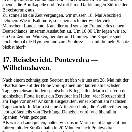
abends die Bordkapelle und löst mit ihren Darbietungen Stürme der
Begeisterung aus.
Zu schnell ist die Zeit vergangen, wir müssen 18. Mai Abschied
nehmen. Wie in Baltimore, so sehen auch hier wieder viele
Menschen: Landsleute, Kanadier und sonstige Freunde des neuen
Deutschlands, unserem Auslaufen zu. Um 10:00 Uhr legen wir ab,
ein Grüßen und Winken, herüber und hinüber. Die Kapelle spielt
noch einmal die Hymnen und zum Schluss:
… und du mein Schatz
bleibst hier!
17. Reisebericht. Pontevedra —
Wilhelmshaven.
Nach einem zehntägigen Seetörn treffen wir uns am 28. Mai mit der
»Karlsruhe« auf der Höhe von Spanien und laufen am nächsten
Tage gemeinsam in den spanischen Kriegshafen Marin ein. Von der
spanischen Flotte ist nur ein Zerstörer im Hafen, vier Kreuzer sind
am Tage vor unser Ankunft ausgelaufen, einer kommt am nächsten
Tage zurück. In Marin ist eine Artillerieschule, die Zivilbevölkerung
lebt größtenteils von Fischfang. Daneben wird, wie überall in
Spanien, Wein gezogen.
Als wir an Land gehen, halten wir uns in Marin nicht lange auf und
fahren mit der Straßenbahn in 20 Minuten nach Pontevedra.