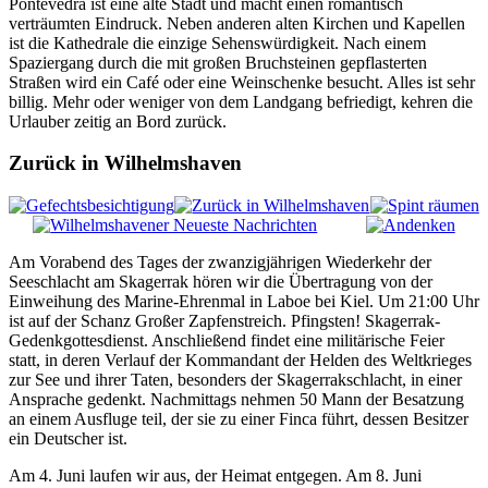
Pontevedra ist eine alte Stadt und macht einen romantisch
verträumten Eindruck. Neben anderen alten Kirchen und Kapellen
ist die Kathedrale die einzige Sehenswürdigkeit. Nach einem
Spaziergang durch die mit großen Bruchsteinen gepflasterten
Straßen wird ein Café oder eine Weinschenke besucht. Alles ist sehr
billig. Mehr oder weniger von dem Landgang befriedigt, kehren die
Urlauber zeitig an Bord zurück.
Zurück in Wilhelmshaven
Am Vorabend des Tages der zwanzigjährigen Wiederkehr der
Seeschlacht am Skagerrak hören wir die Übertragung von der
Einweihung des Marine-Ehrenmal in Laboe bei Kiel. Um 21:00 Uhr
ist auf der Schanz Großer Zapfenstreich. Pfingsten! Skagerrak-
Gedenkgottesdienst. Anschließend findet eine militärische Feier
statt, in deren Verlauf der Kommandant der Helden des Weltkrieges
zur See und ihrer Taten, besonders der Skagerrakschlacht, in einer
Ansprache gedenkt. Nachmittags nehmen 50 Mann der Besatzung
an einem Ausfluge teil, der sie zu einer Finca führt, dessen Besitzer
ein Deutscher ist.
Am 4. Juni laufen wir aus, der Heimat entgegen. Am 8. Juni