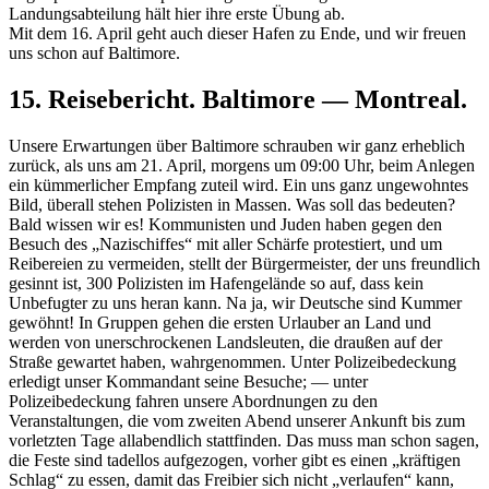
Landungsabteilung hält hier ihre erste Übung ab.
Mit dem 16. April geht auch dieser Hafen zu Ende, und wir freuen
uns schon auf Baltimore.
15. Reisebericht. Baltimore — Montreal.
Unsere Erwartungen über Baltimore schrauben wir ganz erheblich
zurück, als uns am 21. April, morgens um 09:00 Uhr, beim Anlegen
ein kümmerlicher Empfang zuteil wird. Ein uns ganz ungewohntes
Bild, überall stehen Polizisten in Massen. Was soll das bedeuten?
Bald wissen wir es! Kommunisten und Juden haben gegen den
Besuch des
Nazischiffes
mit aller Schärfe protestiert, und um
Reibereien zu vermeiden, stellt der Bürgermeister, der uns freundlich
gesinnt ist, 300 Polizisten im Hafengelände so auf, dass kein
Unbefugter zu uns heran kann. Na ja, wir Deutsche sind Kummer
gewöhnt! In Gruppen gehen die ersten Urlauber an Land und
werden von unerschrockenen Landsleuten, die draußen auf der
Straße gewartet haben, wahrgenommen. Unter Polizeibedeckung
erledigt unser Kommandant seine Besuche; — unter
Polizeibedeckung fahren unsere Abordnungen zu den
Veranstaltungen, die vom zweiten Abend unserer Ankunft bis zum
vorletzten Tage allabendlich stattfinden. Das muss man schon sagen,
die Feste sind tadellos aufgezogen, vorher gibt es einen
kräftigen
Schlag
zu essen, damit das Freibier sich nicht
verlaufen
kann,