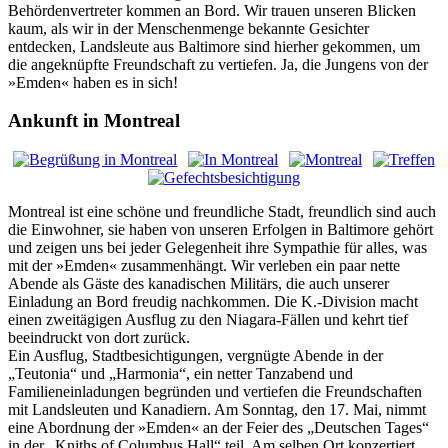
Behördenvertreter kommen an Bord. Wir trauen unseren Blicken
kaum, als wir in der Menschenmenge bekannte Gesichter
entdecken, Landsleute aus Baltimore sind hierher gekommen, um
die angeknüpfte Freundschaft zu vertiefen. Ja, die Jungens von der
»Emden« haben es in sich!
Ankunft in Montreal
Montreal ist eine schöne und freundliche Stadt, freundlich sind auch
die Einwohner, sie haben von unseren Erfolgen in Baltimore gehört
und zeigen uns bei jeder Gelegenheit ihre Sympathie für alles, was
mit der »Emden« zusammenhängt. Wir verleben ein paar nette
Abende als Gäste des kanadischen Militärs, die auch unserer
Einladung an Bord freudig nachkommen. Die K.-Division macht
einen zweitägigen Ausflug zu den Niagara-Fällen und kehrt tief
beeindruckt von dort zurück.
Ein Ausflug, Stadtbesichtigungen, vergnügte Abende in der
Teutonia
und
Harmonia
, ein netter Tanzabend und
Familieneinladungen begründen und vertiefen die Freundschaften
mit Landsleuten und Kanadiern. Am Sonntag, den 17. Mai, nimmt
eine Abordnung der »Emden« an der Feier des
Deutschen Tages
in der
Kniths of Columbus Hall
teil. Am selben Ort konzertiert