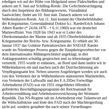
erledigen wir auf der Höhe von Helgoland unser Flakschießen und
ankern am 9. Juni auf Schilling-Reede. Die Gefechtsbesichtigung
durch den Inspekteur des Bildungswesens, Vizeadmiral
Saalwächter, findet am 10. Juni statt. Danach ankern wir auf
Wilhelmshaven-Reede. Am 11. Juni kommt der Oberbefehlshaber
der Kriegsmarine, Generaladmiral
Doktor h.c. Raeder
Erich Johann
Albert Raeder (* 24.04.1876 - † 6.11.1960) war ein deutscher
Marineoffizier. Von 1928 bis 1943 war er Leiter des
Oberkommandos der Marine und ab 1935 Oberbefehlshaber der
Kriegsmarine der Reichs- bzw. Kriegsmarine. Er erhielt am 30.
Januar 1937 das Goldene Parteiabzeichen der NSDAP. Raeder
wurde im Nürnberger Prozess gegen die Hauptkriegsverbrecher vor
dem Internationalen Militärgerichtshof angeklagt, in drei
Anklagepunkten schuldig gesprochen und zu lebenslanger Haft
verurteilt. 1955 wurde er entlassen.
, an Bord und dann laufen wir in
Wilhelmshaven ein und machen nach der Durchschleusung am
Verpflegungsamt fest. Neben unseren Angehörigen werden wir auch
von den Vertretern der in Wilhelmshaven stationierten Marineteilen,
von Vertretern der Luftwaffe und des
F.A.D
Der Freiwillige
Arbeitsdienst (FAD) war ein 1931 eingeführtes öffentlich
gefördertes Beschäftigungsprogramm der Reichsanstalt für
Arbeitsvermittlung und Arbeitslosenversicherung der Weimarer
Republik. Das NS-Regime sah im Arbeitsdienst eine Teilantwort auf
die Wirtschaftskrise und löste den FAD nach der Machtergreifung
nicht auf, sondern gestaltete ihn nach seinen Vorstellungen