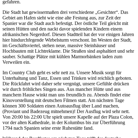
gefahren.
Die Stadt hat gewissermaßen drei verschiedene
Gesichter
. Das
Gebiet am Hafen sieht wie eine alte Festung aus, zur Zeit der
Spanier war die Stadt auch befestigt. Der östliche Teil gleicht mit
seinen Hütten und den nackt davor spielenden Kindern einem
afrikanischen Negerdorf. Diesen Stadtteil hat der vor einigen Jahren
hier hindurchfegende Wirbelsturm verschont. Im Westen der Stadt,
im Geschäftsviertel, stehen neue, massive Steinhäuser und
Hochbauten mit Lichtreklame. Die Straßen sind asphaltiert und sehr
sauber. Schattige Plätze mit kühlen Marmorbänken laden zum
Verweilen ein.
Im Country Club geht es sehr nett zu. Unsere Musik sorgt für
Unterhaltung und Tanz, Essen und Trinken wird reichlich geboten.
Die Rückfahrt wird daher sehr vergnügt, unsere Gefühle drücken
wir durch fröhliches Singen aus. Aus mancher Hütte und aus
manchem Hause winkt man uns freundlich zu. Abends findet eine
Kinovorstellung mit deutschen Filmen statt. Am nächsten Tage
können 300 Soldaten einen Autoausflug über Land machen,
(Proviant und Badezeug mitnehmen)! Der Ausflug wird sehr nett.
Von 20:00 bis 22:00 Uhr spielt unsere Kapelle auf der Plaza Colon,
vor der alten Kathedrale, in der Kolumbus bis zur Überführung
1794 nach Spanien seine erste Ruhestätte fand.