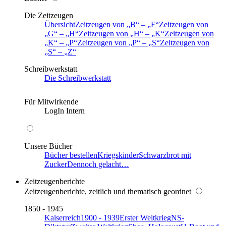
Die Zeitzeugen
Übersicht
Zeitzeugen von
B
–
F
Zeitzeugen von
G
–
H
Zeitzeugen von
H
–
K
Zeitzeugen von
K
–
P
Zeitzeugen von
P
–
S
Zeitzeugen von
S
–
Z
Schreibwerkstatt
Die Schreibwerkstatt
Für Mitwirkende
LogIn Intern
Unsere Bücher
Bücher bestellen
Kriegskinder
Schwarzbrot mit
Zucker
Dennoch gelacht…
Zeitzeugenberichte
Zeitzeugenberichte, zeitlich und thematisch geordnet
1850 - 1945
Kaiserreich
1900 - 1939
Erster Weltkrieg
NS-