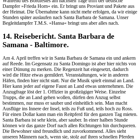
Während des Bordfestes am nächsten Tage trifft der deutsche
Dampfer »Frieda Horn« ein. Er bringt uns Proviant und Pakete aus
der Heimat. Die Übernahme kann nicht mehr erfolgen, da wir einige
Stunden später auslaufen nach Santa Barbara de Samana. Unser
Begleitdampfer T.M.S. »Hansa« bringt uns aber alles nach.
14. Reisebericht. Santa Barbara de
Samana - Baltimore.
Am 4. April treffen wir in Santa Barbara de Samana ein und ankern
auf Reede. Im Gegensatz zu Santa Domingo ist aber hier nichts von
einer Dünung zu merken. Die Regenzeit hat eingesetzt, dadurch
wird die Hitze etwas gemildert. Veranstaltungen, wie in anderen
Häfen, finden hier nicht statt. Nur die Musik spielt einmal an Land.
Hier kann jeder auf eigene Faust an Land etwas unternehmen. Die
Anzugfrage löst der 1. Offizier in großzügiger Weise. Einzelne
Trupps, die an Land gehen wollen, dürfen den Anzug selbst
bestimmen, nur muss er sauber und einheitlich sein. Man macht
Ausflüge ins Innere der Insel, teils zu Fuß und, teils hoch zu Ross.
Für einen Dollar kann man ein Reitpferd für den ganzen Tag mieten.
Santa Barbara ist sehr klein, aber sauber. In einer halben Stunde
können wir das ganze Dorf nach allen Richtungen hin durchqueren.
Die Bewohner sind freundlich und zuvorkommend. Alles sieht
unseren Männern nach, wenn sie, stolz auf ihren schnellen Pferden