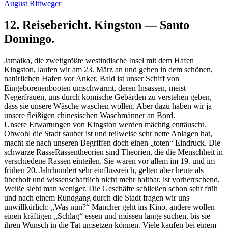
August Rittweger
12. Reisebericht. Kingston — Santo
Domingo.
Jamaika, die zweitgrößte westindische Insel mit dem Hafen
Kingston, laufen wir am 23. März an und gehen in dem schönen,
natürlichen Hafen vor Anker. Bald ist unser Schiff von
Eingeborenenbooten umschwärmt, deren Insassen, meist
Negerfrauen, uns durch komische Gebärden zu verstehen geben,
dass sie unsere Wäsche waschen wollen. Aber dazu haben wir ja
unsere fleißigen chinesischen Waschmänner an Bord.
Unsere Erwartungen von Kingston werden mächtig enttäuscht.
Obwohl die Stadt sauber ist und teilweise sehr nette Anlagen hat,
macht sie nach unseren Begriffen doch einen
toten
Eindruck. Die
schwarze Rasse
Rassentheorien sind Theorien, die die Menschheit in
verschiedene Rassen einteilen. Sie waren vor allem im 19. und im
frühen 20. Jahrhundert sehr einflussreich, gelten aber heute als
überholt und wissenschaftlich nicht mehr haltbar.
ist vorherrschend,
Weiße sieht man weniger. Die Geschäfte schließen schon sehr früh
und nach einem Rundgang durch die Stadt fragen wir uns
unwillkürlich:
Was nun?
Mancher geht ins Kino, andere wollen
einen kräftigen
Schlag
essen und müssen lange suchen, bis sie
ihren Wunsch in die Tat umsetzen können. Viele kaufen bei einem