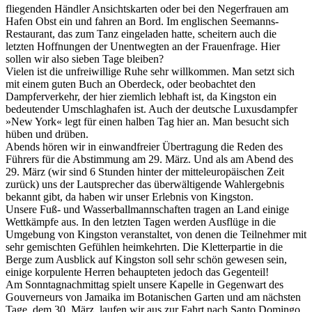
fliegenden Händler Ansichtskarten oder bei den Negerfrauen am
Hafen Obst ein und fahren an Bord. Im englischen Seemanns-
Restaurant, das zum Tanz eingeladen hatte, scheitern auch die
letzten Hoffnungen der Unentwegten an der Frauenfrage. Hier
sollen wir also sieben Tage bleiben?
Vielen ist die unfreiwillige Ruhe sehr willkommen. Man setzt sich
mit einem guten Buch an Oberdeck, oder beobachtet den
Dampferverkehr, der hier ziemlich lebhaft ist, da Kingston ein
bedeutender Umschlaghafen ist. Auch der deutsche Luxusdampfer
»New York« legt für einen halben Tag hier an. Man besucht sich
hüben und drüben.
Abends hören wir in einwandfreier Übertragung die Reden des
Führers für die Abstimmung am 29. März. Und als am Abend des
29. März (wir sind 6 Stunden hinter der mitteleuropäischen Zeit
zurück) uns der Lautsprecher das überwältigende Wahlergebnis
bekannt gibt, da haben wir unser Erlebnis von Kingston.
Unsere Fuß- und Wasserballmannschaften tragen an Land einige
Wettkämpfe aus. In den letzten Tagen werden Ausflüge in die
Umgebung von Kingston veranstaltet, von denen die Teilnehmer mit
sehr gemischten Gefühlen heimkehrten. Die Kletterpartie in die
Berge zum Ausblick auf Kingston soll sehr schön gewesen sein,
einige korpulente Herren behaupteten jedoch das Gegenteil!
Am Sonntagnachmittag spielt unsere Kapelle in Gegenwart des
Gouverneurs von Jamaika im Botanischen Garten und am nächsten
Tage, dem 30. März, laufen wir aus zur Fahrt nach Santo Domingo.