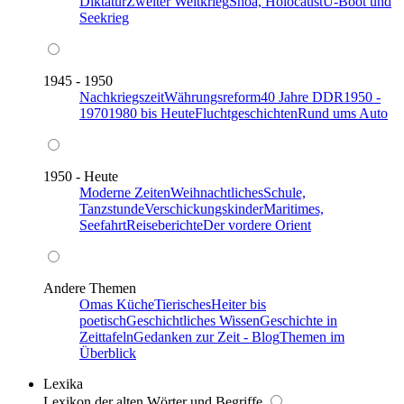
Diktatur
Zweiter Weltkrieg
Shoa, Holocaust
U-Boot und
Seekrieg
1945 - 1950
Nachkriegszeit
Währungsreform
40 Jahre DDR
1950 -
1970
1980 bis Heute
Fluchtgeschichten
Rund ums Auto
1950 - Heute
Moderne Zeiten
Weihnachtliches
Schule,
Tanzstunde
Verschickungskinder
Maritimes,
Seefahrt
Reiseberichte
Der vordere Orient
Andere Themen
Omas Küche
Tierisches
Heiter bis
poetisch
Geschichtliches Wissen
Geschichte in
Zeittafeln
Gedanken zur Zeit - Blog
Themen im
Überblick
Lexika
Lexikon der alten Wörter und Begriffe