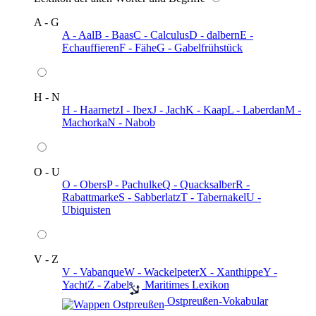
A - G
A - Aal
B - Baas
C - Calculus
D - dalbern
E -
Echauffieren
F - Fähe
G - Gabelfrühstück
H - N
H - Haarnetz
I - Ibex
J - Jach
K - Kaap
L - Laberdan
M -
Machorka
N - Nabob
O - U
O - Obers
P - Pachulke
Q - Quacksalber
R -
Rabattmarke
S - Sabberlatz
T - Tabernakel
U -
Ubiquisten
V - Z
V - Vabanque
W - Wackelpeter
X - Xanthippe
Y -
Yacht
Z - Zabel
️ Maritimes Lexikon
️ Ostpreußen-Vokabular