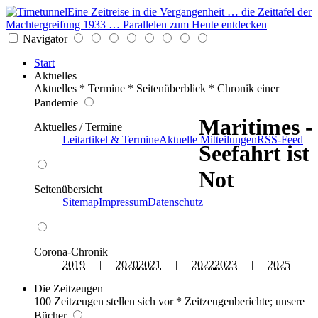
Eine Zeitreise in die Vergangenheit … die Zeittafel der
Machtergreifung 1933 … Parallelen zum Heute entdecken
Navigator
Start
Aktuelles
Aktuelles * Termine * Seitenüberblick * Chronik einer
Pandemie
Maritimes -
Aktuelles / Termine
Leitartikel & Termine
Aktuelle Mitteilungen
RSS-Feed
Seefahrt ist
Not
Seitenübersicht
Sitemap
Impressum
Datenschutz
Corona-Chronik
2019
|
2020
2021
|
2022
2023
|
2025
Die Zeitzeugen
100 Zeitzeugen stellen sich vor * Zeitzeugenberichte; unsere
Bücher