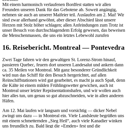
Mit einem harmonisch verlaufenen Bordfest statten wir allen
Freunden unseren Dank für das Gebotene ab. Soweit angängig,
nehmen sie auch an unserer Maifeier teil. Auslaufen am 2. Mai! Wir
sind zwar allerhand gewöhnt, aber dieser Abschied lässt unsere
Herzen mit Stolz höher schlagen; allen Anfeindungen zum Trotz ist
unser Besuch von durchschlagendem Erfolg gewesen, das beweisen
die Menschenmassen, die uns ein letztes Lebewohl zurufen
16. Reisebericht. Montreal — Pontevedra
Zwei Tage fahren wir den gewaltigen St. Lorenz-Strom hinauf,
passieren Quebec, feuern dort unseren Landesalut und ankern dann
ca. 35 Meilen vor Montreal. Mit ganz besonderer Gründlichkeit
wird nun das Schiff für den Besuch hergerichtet, auf allen
Reinschiffstationen wird gut gearbeitet, es macht ja auch Spaß, denn
die Kälte ist einem milden Frühlingswetter gewichen, auch ist
Montreal unser letzter Repräsentationshafen, und wir wollen auch
hier alles tun, um genau so gut abzuschneiden, wie in allen anderen
Häfen.
Am 12. Mai laufen wir langsam und vorsichtig — dicker Nebel
zwingt uns dazu — in Montreal ein. Viele Landsleute begrüßen uns
mit einem schmetternden
Sieg Heil
, auch viele Kanadier winken
uns freundlich zu. Bald liegt die »Emden« fest und die