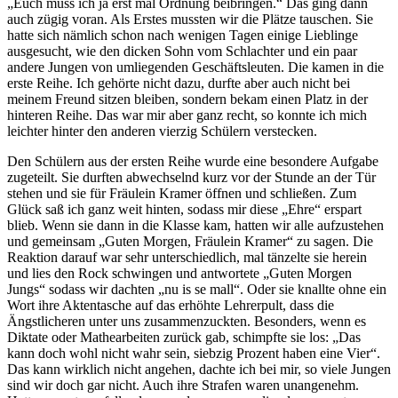
Euch muss ich ja erst mal Ordnung beibringen.
Das ging dann
auch zügig voran. Als Erstes mussten wir die Plätze tauschen. Sie
hatte sich nämlich schon nach wenigen Tagen einige Lieblinge
ausgesucht, wie den dicken Sohn vom Schlachter und ein paar
andere Jungen von umliegenden Geschäftsleuten. Die kamen in die
erste Reihe. Ich gehörte nicht dazu, durfte aber auch nicht bei
meinem Freund sitzen bleiben, sondern bekam einen Platz in der
hinteren Reihe. Das war mir aber ganz recht, so konnte ich mich
leichter hinter den anderen vierzig Schülern verstecken.
Den Schülern aus der ersten Reihe wurde eine besondere Aufgabe
zugeteilt. Sie durften abwechselnd kurz vor der Stunde an der Tür
stehen und sie für Fräulein Kramer öffnen und schließen. Zum
Glück saß ich ganz weit hinten, sodass mir diese
Ehre
erspart
blieb. Wenn sie dann in die Klasse kam, hatten wir alle aufzustehen
und gemeinsam
Guten Morgen, Fräulein Kramer
zu sagen. Die
Reaktion darauf war sehr unterschiedlich, mal tänzelte sie herein
und lies den Rock schwingen und antwortete
Guten Morgen
Jungs
sodass wir dachten
nu is se mall
. Oder sie knallte ohne ein
Wort ihre Aktentasche auf das erhöhte Lehrerpult, dass die
Ängstlicheren unter uns zusammenzuckten. Besonders, wenn es
Diktate oder Mathearbeiten zurück gab, schimpfte sie los:
Das
kann doch wohl nicht wahr sein, siebzig Prozent haben eine Vier
.
Das kann wirklich nicht angehen, dachte ich bei mir, so viele Jungen
sind wir doch gar nicht. Auch ihre Strafen waren unangenehm.