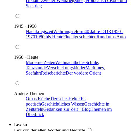
Diktatur
Zweiter Weltkrieg
Shoa, Holocaust
U-Boot und
Seekrieg
1945 - 1950
Nachkriegszeit
Währungsreform
40 Jahre DDR
1950 -
1970
1980 bis Heute
Fluchtgeschichten
Rund ums Auto
1950 - Heute
Moderne Zeiten
Weihnachtliches
Schule,
Tanzstunde
Verschickungskinder
Maritimes,
Seefahrt
Reiseberichte
Der vordere Orient
Andere Themen
Omas Küche
Tierisches
Heiter bis
poetisch
Geschichtliches Wissen
Geschichte in
Zeittafeln
Gedanken zur Zeit - Blog
Themen im
Überblick
Lexika
Lexikon der alten Wörter und Begriffe