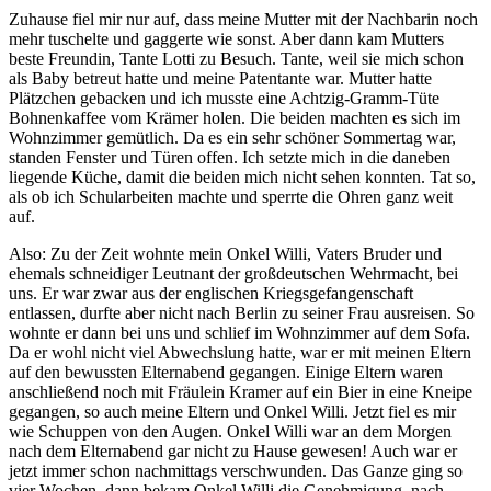
Zuhause fiel mir nur auf, dass meine Mutter mit der Nachbarin noch
mehr tuschelte und gaggerte wie sonst. Aber dann kam Mutters
beste Freundin, Tante Lotti zu Besuch. Tante, weil sie mich schon
als Baby betreut hatte und meine Patentante war. Mutter hatte
Plätzchen gebacken und ich musste eine Achtzig-Gramm-Tüte
Bohnenkaffee vom Krämer holen. Die beiden machten es sich im
Wohnzimmer gemütlich. Da es ein sehr schöner Sommertag war,
standen Fenster und Türen offen. Ich setzte mich in die daneben
liegende Küche, damit die beiden mich nicht sehen konnten. Tat so,
als ob ich Schularbeiten machte und sperrte die Ohren ganz weit
auf.
Also: Zu der Zeit wohnte mein Onkel Willi, Vaters Bruder und
ehemals schneidiger Leutnant der großdeutschen Wehrmacht, bei
uns. Er war zwar aus der englischen Kriegsgefangenschaft
entlassen, durfte aber nicht nach Berlin zu seiner Frau ausreisen. So
wohnte er dann bei uns und schlief im Wohnzimmer auf dem Sofa.
Da er wohl nicht viel Abwechslung hatte, war er mit meinen Eltern
auf den bewussten Elternabend gegangen. Einige Eltern waren
anschließend noch mit Fräulein Kramer auf ein Bier in eine Kneipe
gegangen, so auch meine Eltern und Onkel Willi. Jetzt fiel es mir
wie Schuppen von den Augen. Onkel Willi war an dem Morgen
nach dem Elternabend gar nicht zu Hause gewesen! Auch war er
jetzt immer schon nachmittags verschwunden. Das Ganze ging so
vier Wochen, dann bekam Onkel Willi die Genehmigung, nach