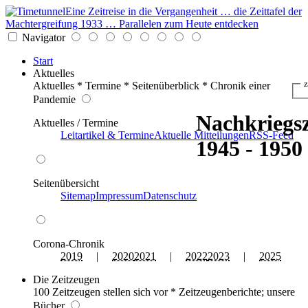
Eine Zeitreise in die Vergangenheit … die Zeittafel der
Machtergreifung 1933 … Parallelen zum Heute entdecken
Navigator
Start
Aktuelles
z
Aktuelles * Termine * Seitenüberblick * Chronik einer
Pandemie
Nachkriegsz
Aktuelles / Termine
Leitartikel & Termine
Aktuelle Mitteilungen
RSS-Feed
1945 - 1950
Seitenübersicht
Sitemap
Impressum
Datenschutz
Corona-Chronik
2019
|
2020
2021
|
2022
2023
|
2025
Die Zeitzeugen
100 Zeitzeugen stellen sich vor * Zeitzeugenberichte; unsere
Bücher