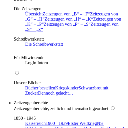
Die Zeitzeugen
Übersicht
Zeitzeugen von
B
–
F
Zeitzeugen von
G
–
H
Zeitzeugen von
H
–
K
Zeitzeugen von
K
–
P
Zeitzeugen von
P
–
S
Zeitzeugen von
S
–
Z
Schreibwerkstatt
Die Schreibwerkstatt
Für Mitwirkende
LogIn Intern
Unsere Bücher
Bücher bestellen
Kriegskinder
Schwarzbrot mit
Zucker
Dennoch gelacht…
Zeitzeugenberichte
Zeitzeugenberichte, zeitlich und thematisch geordnet
1850 - 1945
Kaiserreich
1900 - 1939
Erster Weltkrieg
NS-