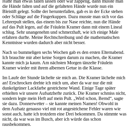
Hatte man etwas fallen lassen oder war zappelig, dann musste man
die Hände falten und auf die gefalteten Hände wurde nun ein
Bleistift gelegt. Sollte der herunterfallen, gab es in der Ecke stehen
oder Schläge auf die Fingerkuppen. Dazu musste man sich vor das
Lehrerpult stellen, das einem bis zur Nase reichte, nun die Hände
auf das Pult legen, auf die Fräulein Kramer dann mit einem Lineal
schlug. Sehr unangenehm und schmerzhaft, wie ich einige Male
erfahren durfte. Meine Rechtschreibung und die mathematischen
Kenntnisse wurden dadurch aber nicht besser.
Nach so bummeligen sechs Wochen gab es den ersten Elternabend.
Ich brauchte mir aber keine Sorgen darum zu machen, die Kramer
kannte mich ja kaum. Am nächsten Morgen tänzelte Fräulein
Kramer wieder mit ihrem albernen Getue in die Klasse.
Im Laufe der Stunde lächelte sie mich an. Die Kramer lächelte mich
an! Erschrocken drehte ich mich um, aber da war nur die mit
dunkelgrüner Lackfarbe gestrichene Wand. Einige Tage später
erhielten wir unsere Aufsatzhefte zurück. Die Kramer schmiss nicht,
sondern legte mein Heft auf mein Pult.
Wird schon, Bernd
, sagte
sie dazu. Donnerwetter – sie kannte meinen Namen! Obwohl in
dem Aufsatz genauso viel mit rot angestrichene Fehler waren wie
sonst auch, hatte ich trotzdem eine Drei bekommen. Da stimmte was
nicht, da war was im Busch, aber ich würde das schon
rausbekommen.