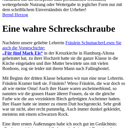
weitergehende Nutzung oder Weitergabe in jeglicher Form nur mit
dem schriftlichem Einverständnis der Urheber!
Bernd Herzog
Eine wahre Schreckschraube
Nachdem unsere geliebte Lehrerin
Fräulein Schumacher
Lesen Sie
auch die Vorgeschichte:
Für fünf Mark Eis
in der Kreuzkirche in Hamburg-Altona
geheiratet hat, zu ihrer Hochzeit hatte sie die ganze Klasse in die
Kirche eingeladen und ihre Mutter bewirtete uns mit vielen
Bonbons, zog sie leider mit ihrem Mann nach Fallingbostel.
Mit Beginn der dritten Klasse bekamen wir nun eine neue Lehrerin.
Fräulein Kramer hieß sie. Fräulein? Wieso Fräulein, die war doch so
alt wie meine Oma! Auch ihre Haare waren ascheimerblond, so
nannten wir die grauen Haare älterer Frauen, da sie die gleiche
Farbe wie die aus verzinktem Blech gefertigten Ascheimer hatten.
Ihre Haare hatte sie immer zu einem Dutt hochgesteckt. Sehr groß
war sie nicht, aber recht pummelig. Auch immer dunkel gekleidet,
meistens mit einem schwarzen Rock.
Eine ihrer ersten Äußerungen habe ich noch gut im Gedächtnis: