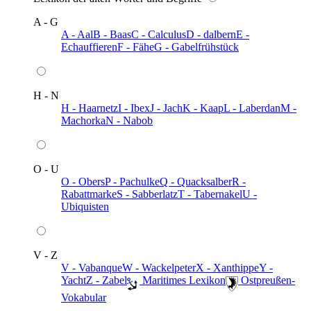
A - G
A - Aal
B - Baas
C - Calculus
D - dalbern
E -
Echauffieren
F - Fähe
G - Gabelfrühstück
H - N
H - Haarnetz
I - Ibex
J - Jach
K - Kaap
L - Laberdan
M -
Machorka
N - Nabob
O - U
O - Obers
P - Pachulke
Q - Quacksalber
R -
Rabattmarke
S - Sabberlatz
T - Tabernakel
U -
Ubiquisten
V - Z
V - Vabanque
W - Wackelpeter
X - Xanthippe
Y -
Yacht
Z - Zabel
️ Maritimes Lexikon
️ Ostpreußen-
Vokabular