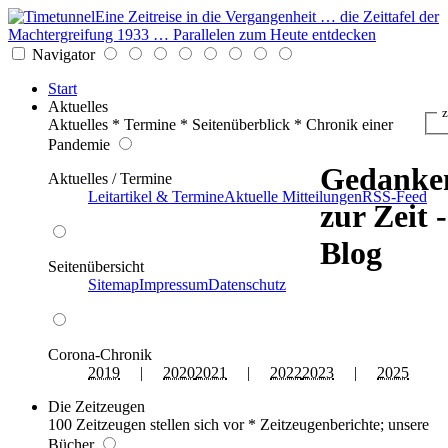
Eine Zeitreise in die Vergangenheit … die Zeittafel der
Machtergreifung 1933 … Parallelen zum Heute entdecken
Navigator
Start
Aktuelles
z
Aktuelles * Termine * Seitenüberblick * Chronik einer
Pandemie
Gedanke
Aktuelles / Termine
Leitartikel & Termine
Aktuelle Mitteilungen
RSS-Feed
zur Zeit -
Blog
Seitenübersicht
Sitemap
Impressum
Datenschutz
Corona-Chronik
2019
|
2020
2021
|
2022
2023
|
2025
Die Zeitzeugen
100 Zeitzeugen stellen sich vor * Zeitzeugenberichte; unsere
Bücher