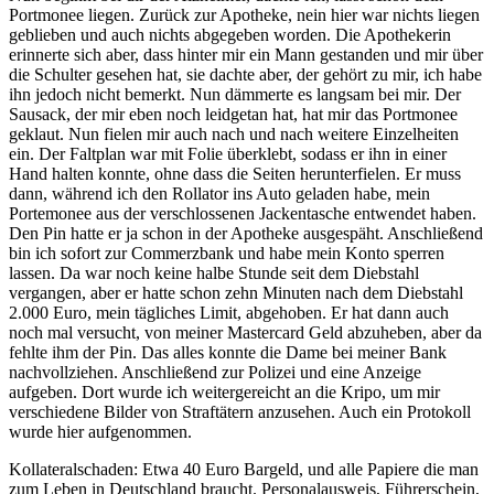
Portmonee liegen. Zurück zur Apotheke, nein hier war nichts liegen
geblieben und auch nichts abgegeben worden. Die Apothekerin
erinnerte sich aber, dass hinter mir ein Mann gestanden und mir über
die Schulter gesehen hat, sie dachte aber, der gehört zu mir, ich habe
ihn jedoch nicht bemerkt. Nun dämmerte es langsam bei mir. Der
Sausack, der mir eben noch leidgetan hat, hat mir das Portmonee
geklaut. Nun fielen mir auch nach und nach weitere Einzelheiten
ein. Der Faltplan war mit Folie überklebt, sodass er ihn in einer
Hand halten konnte, ohne dass die Seiten herunterfielen. Er muss
dann, während ich den Rollator ins Auto geladen habe, mein
Portemonee aus der verschlossenen Jackentasche entwendet haben.
Den Pin hatte er ja schon in der Apotheke ausgespäht. Anschließend
bin ich sofort zur Commerzbank und habe mein Konto sperren
lassen. Da war noch keine halbe Stunde seit dem Diebstahl
vergangen, aber er hatte schon zehn Minuten nach dem Diebstahl
2.000 Euro, mein tägliches Limit, abgehoben. Er hat dann auch
noch mal versucht, von meiner Mastercard Geld abzuheben, aber da
fehlte ihm der Pin. Das alles konnte die Dame bei meiner Bank
nachvollziehen. Anschließend zur Polizei und eine Anzeige
aufgeben. Dort wurde ich weitergereicht an die Kripo, um mir
verschiedene Bilder von Straftätern anzusehen. Auch ein Protokoll
wurde hier aufgenommen.
Kollateralschaden: Etwa 40 Euro Bargeld, und alle Papiere die man
zum Leben in Deutschland braucht. Personalausweis, Führerschein,