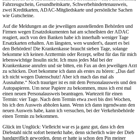
Fahrzeugschein, Gesundheitskarte, Schwerbehindertenausweis,
zwei Kreditkarten, ADAC-Mitgliedskarte und persönliche Sachen
wie Gutscheine.
Auf die Meldungen an die jeweiligen ausstellenden Behörden und
Firmen wegen Ersatzdokumenten hat am schnellsten der ADAC
reagiert, auch von den Banken habe ich innerhalb weniger Tage
Ersatzkarten erhalten. Am längsten, wen wundert's, dauert es bei
den Behörden! Die Krankenkasse braucht sieben Tage, solange
bekomme ich keinen Arzttermin oder Rezept, selbst für das für mich
lebenswichtige Insulin nicht. Ich muss jedes Mal bei der
Krankenkasse anrufen und sie bitten, ein Fax an den jeweiligen Arzt
zu schicken. Dort bekomme ich dann als erstes zu hören:
Das darf
ich nicht wegen Datenschutz! Aber ich mach das mal als
Ausnahme.
Noch trauriger ist es mit dem Personalausweis und den
Autopapieren. Um neue Papiere zu bekommen, muss ich erst mal
einen neuen Personalausweis beantragen. Wartezeit für einen
Termin: vier Tage. Nach dem Termin etwa zwei bis drei Wochen,
bis ich den Ausweis abholen kann. Wenn ich dann irgendwann den
neuen Ausweis habe, kann ich versuchen, bei der Verkehrsbehörde
einen Termin zu bekommen.
Glück im Unglück: Vielleicht war es ja ganz gut, dass ich den
Diebstahl nicht sofort bemerkt habe, denn sicherlich wäre der Dieb
handgreiflich geworden, denn er hatte ja schon den Pin meiner