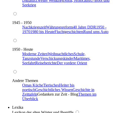
Diktatur
Zweiter Weltkrieg
Shoa, Holocaust
U-Boot und
Seekrieg
1945 - 1950
Nachkriegszeit
Währungsreform
40 Jahre DDR
1950 -
1970
1980 bis Heute
Fluchtgeschichten
Rund ums Auto
1950 - Heute
Moderne Zeiten
Weihnachtliches
Schule,
Tanzstunde
Verschickungskinder
Maritimes,
Seefahrt
Reiseberichte
Der vordere Orient
Andere Themen
Omas Küche
Tierisches
Heiter bis
poetisch
Geschichtliches Wissen
Geschichte in
Zeittafeln
Gedanken zur Zeit - Blog
Themen im
Überblick
Lexika
Lexikon der alten Wörter und Begriffe