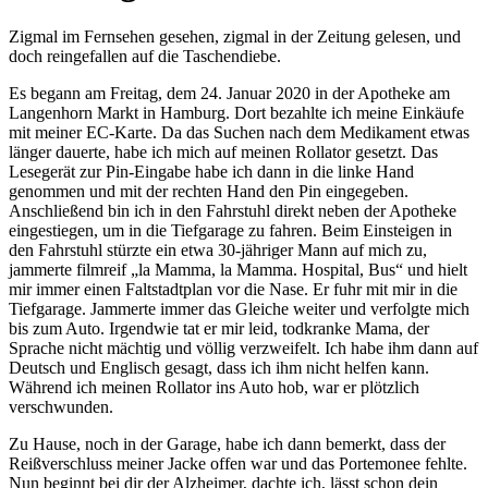
Zigmal im Fernsehen gesehen, zigmal in der Zeitung gelesen, und
doch reingefallen auf die Taschendiebe.
Es begann am Freitag, dem 24. Januar 2020 in der Apotheke am
Langenhorn Markt in Hamburg. Dort bezahlte ich meine Einkäufe
mit meiner EC-Karte. Da das Suchen nach dem Medikament etwas
länger dauerte, habe ich mich auf meinen Rollator gesetzt. Das
Lesegerät zur Pin-Eingabe habe ich dann in die linke Hand
genommen und mit der rechten Hand den Pin eingegeben.
Anschließend bin ich in den Fahrstuhl direkt neben der Apotheke
eingestiegen, um in die Tiefgarage zu fahren. Beim Einsteigen in
den Fahrstuhl stürzte ein etwa 30-jähriger Mann auf mich zu,
jammerte filmreif
la Mamma, la Mamma. Hospital, Bus
und hielt
mir immer einen Faltstadtplan vor die Nase. Er fuhr mit mir in die
Tiefgarage. Jammerte immer das Gleiche weiter und verfolgte mich
bis zum Auto. Irgendwie tat er mir leid, todkranke Mama, der
Sprache nicht mächtig und völlig verzweifelt. Ich habe ihm dann auf
Deutsch und Englisch gesagt, dass ich ihm nicht helfen kann.
Während ich meinen Rollator ins Auto hob, war er plötzlich
verschwunden.
Zu Hause, noch in der Garage, habe ich dann bemerkt, dass der
Reißverschluss meiner Jacke offen war und das Portemonee fehlte.
Nun beginnt bei dir der Alzheimer, dachte ich, lässt schon dein