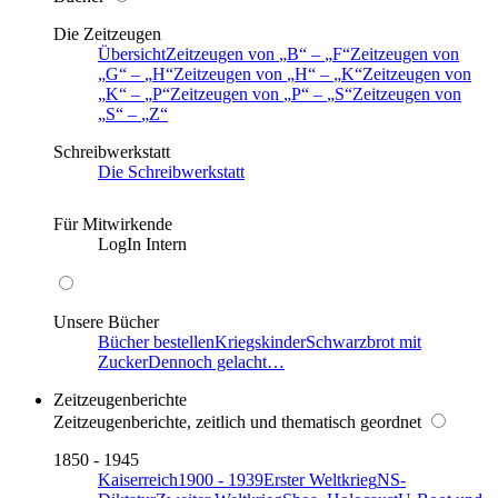
Die Zeitzeugen
Übersicht
Zeitzeugen von
B
–
F
Zeitzeugen von
G
–
H
Zeitzeugen von
H
–
K
Zeitzeugen von
K
–
P
Zeitzeugen von
P
–
S
Zeitzeugen von
S
–
Z
Schreibwerkstatt
Die Schreibwerkstatt
Für Mitwirkende
LogIn Intern
Unsere Bücher
Bücher bestellen
Kriegskinder
Schwarzbrot mit
Zucker
Dennoch gelacht…
Zeitzeugenberichte
Zeitzeugenberichte, zeitlich und thematisch geordnet
1850 - 1945
Kaiserreich
1900 - 1939
Erster Weltkrieg
NS-