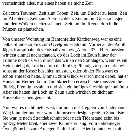
vermeintlich alles, nur eines haben sie nicht: Zeit.
Zeit zum Träumen, Zeit zum Toben, Zeit, um Bücher zu lesen, Zeit
für Abenteuer, Zeit zum Sterne zählen, Zeit um im Gras zu liegen
und den Wolken nachzuschauen, Zeit, um im Regen durch die
Pfützen zu plantschen.
Von unserer Wohnung im Bahrenfelder Kirchenweg war es eine
halbe Stunde zu Fuß zum Övelgönner Strand. Vorbei an der Adolf-
Jäger-Kampfbahn des Fußballvereines
Altona 93
. Hier mussten
wir erst einmal nachschauen, ob das Loch im Zaun hinter der
Tribüne noch da war, durch das wir an den Sonntagen, wenn es ein
Heimspiel gab, krochen, um die fünfzig Pfennig zu sparen, die wir
sonst an der Kasse bezahlen müssten, oder ob der Platzwart es
schon entdeckt hatte. Einmal, zum Glück war ich nicht dabei, hat er
Hans und Herbert beim Durchkriechen erwischt, sie mussten die
fünfzig Pfennig bezahlen und sich ein heftiges Geschimpfe anhören.
Aber sie hatten ihr Loch im Zaun auch wirklich zu dicht am
Kassenhäuschen gemacht.
Nun war es nicht mehr weit, nur noch die Treppen von Lüdemanns
Weg hinunter und wir waren in unserer riesigen großen Sandkiste.
Sie war, je nach Strandabschnitt oder nach Tidenstand zehn bis
fünfzig Meter breit, aber zwei Kilometer lang, vom Fähranleger
Övelgönne bis zum Anleger Teufelsbrück. Hier konnten wir mit