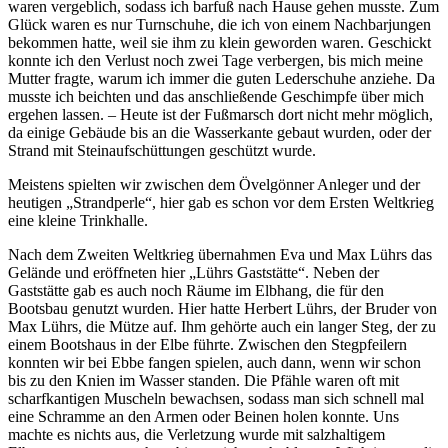
waren vergeblich, sodass ich barfuß nach Hause gehen musste. Zum
Glück waren es nur Turnschuhe, die ich von einem Nachbarjungen
bekommen hatte, weil sie ihm zu klein geworden waren. Geschickt
konnte ich den Verlust noch zwei Tage verbergen, bis mich meine
Mutter fragte, warum ich immer die guten Lederschuhe anziehe. Da
musste ich beichten und das anschließende Geschimpfe über mich
ergehen lassen. – Heute ist der Fußmarsch dort nicht mehr möglich,
da einige Gebäude bis an die Wasserkante gebaut wurden, oder der
Strand mit Steinaufschüttungen geschützt wurde.
Meistens spielten wir zwischen dem Övelgönner Anleger und der
heutigen
Strandperle
, hier gab es schon vor dem Ersten Weltkrieg
eine kleine Trinkhalle.
Nach dem Zweiten Weltkrieg übernahmen Eva und Max Lührs das
Gelände und eröffneten hier
Lührs Gaststätte
. Neben der
Gaststätte gab es auch noch Räume im Elbhang, die für den
Bootsbau genutzt wurden. Hier hatte Herbert Lührs, der Bruder von
Max Lührs, die Mütze auf. Ihm gehörte auch ein langer Steg, der zu
einem Bootshaus in der Elbe führte. Zwischen den Stegpfeilern
konnten wir bei Ebbe fangen spielen, auch dann, wenn wir schon
bis zu den Knien im Wasser standen. Die Pfähle waren oft mit
scharfkantigen Muscheln bewachsen, sodass man sich schnell mal
eine Schramme an den Armen oder Beinen holen konnte. Uns
machte es nichts aus, die Verletzung wurde mit salzhaltigem