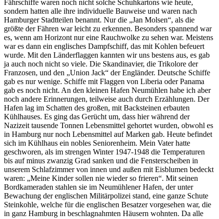
Fährschiffe waren noch nicht solche Schuhkartons wie heute,
sondern hatten alle ihre individuelle Bauweise und waren nach
Hamburger Stadtteilen benannt. Nur die
Jan Molsen
, als die
größte der Fähren war leicht zu erkennen. Besonders spannend war
es, wenn am Horizont nur eine Rauchwolke zu sehen war. Meistens
war es dann ein englisches Dampfschiff, das mit Kohlen befeuert
wurde. Mit den Länderflaggen kannten wir uns bestens aus, es gab
ja auch noch nicht so viele. Die Skandinavier, die Trikolore der
Franzosen, und den
Union Jack
der Engländer. Deutsche Schiffe
gab es nur wenige. Schiffe mit Flaggen von Liberia oder Panama
gab es noch nicht. An den kleinen Hafen Neumühlen habe ich aber
noch andere Erinnerungen, teilweise auch durch Erzählungen. Der
Hafen lag im Schatten des großen, mit Backsteinen erbauten
Kühlhauses. Es ging das Gerücht um, dass hier während der
Nazizeit tausende Tonnen Lebensmittel gehortet wurden, obwohl es
in Hamburg nur noch Lebensmittel auf Marken gab. Heute befindet
sich im Kühlhaus ein nobles Seniorenheim. Mein Vater hatte
geschworen, als im strengen Winter 1947-1948 die Temperaturen
bis auf minus zwanzig Grad sanken und die Fensterscheiben in
unserem Schlafzimmer von innen und außen mit Eisblumen bedeckt
waren:
Meine Kinder sollen nie wieder so frieren
. Mit seinen
Bordkameraden stahlen sie im Neumühlener Hafen, der unter
Bewachung der englischen Militärpolizei stand, eine ganze Schute
Steinkohle, welche für die englischen Besatzer vorgesehen war, die
in ganz Hamburg in beschlagnahmten Häusern wohnten. Da alle