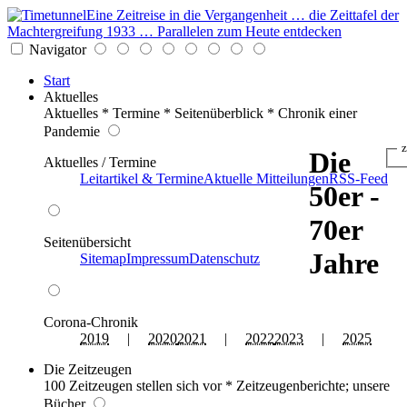
Eine Zeitreise in die Vergangenheit … die Zeittafel der
Machtergreifung 1933 … Parallelen zum Heute entdecken
Navigator
Start
Aktuelles
Aktuelles * Termine * Seitenüberblick * Chronik einer
Pandemie
z
Die
Aktuelles / Termine
Leitartikel & Termine
Aktuelle Mitteilungen
RSS-Feed
50er -
70er
Seitenübersicht
Jahre
Sitemap
Impressum
Datenschutz
Corona-Chronik
2019
|
2020
2021
|
2022
2023
|
2025
Die Zeitzeugen
100 Zeitzeugen stellen sich vor * Zeitzeugenberichte; unsere
Bücher