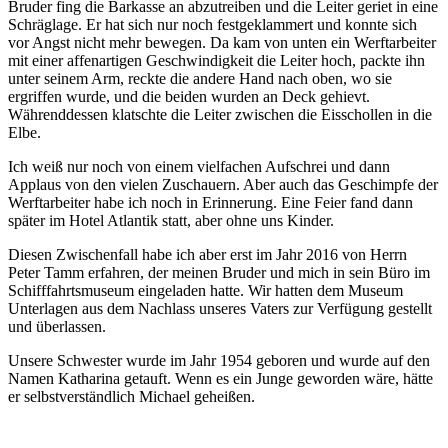
Bruder fing die Barkasse an abzutreiben und die Leiter geriet in eine
Schräglage. Er hat sich nur noch festgeklammert und konnte sich
vor Angst nicht mehr bewegen. Da kam von unten ein Werftarbeiter
mit einer affenartigen Geschwindigkeit die Leiter hoch, packte ihn
unter seinem Arm, reckte die andere Hand nach oben, wo sie
ergriffen wurde, und die beiden wurden an Deck gehievt.
Währenddessen klatschte die Leiter zwischen die Eisschollen in die
Elbe.
Ich weiß nur noch von einem vielfachen Aufschrei und dann
Applaus von den vielen Zuschauern. Aber auch das Geschimpfe der
Werftarbeiter habe ich noch in Erinnerung. Eine Feier fand dann
später im Hotel Atlantik statt, aber ohne uns Kinder.
Diesen Zwischenfall habe ich aber erst im Jahr 2016 von Herrn
Peter Tamm erfahren, der meinen Bruder und mich in sein Büro im
Schifffahrtsmuseum eingeladen hatte. Wir hatten dem Museum
Unterlagen aus dem Nachlass unseres Vaters zur Verfügung gestellt
und überlassen.
Unsere Schwester wurde im Jahr 1954 geboren und wurde auf den
Namen Katharina getauft. Wenn es ein Junge geworden wäre, hätte
er selbstverständlich Michael geheißen.