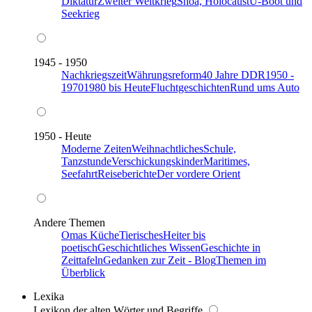
Diktatur
Zweiter Weltkrieg
Shoa, Holocaust
U-Boot und
Seekrieg
1945 - 1950
Nachkriegszeit
Währungsreform
40 Jahre DDR
1950 -
1970
1980 bis Heute
Fluchtgeschichten
Rund ums Auto
1950 - Heute
Moderne Zeiten
Weihnachtliches
Schule,
Tanzstunde
Verschickungskinder
Maritimes,
Seefahrt
Reiseberichte
Der vordere Orient
Andere Themen
Omas Küche
Tierisches
Heiter bis
poetisch
Geschichtliches Wissen
Geschichte in
Zeittafeln
Gedanken zur Zeit - Blog
Themen im
Überblick
Lexika
Lexikon der alten Wörter und Begriffe