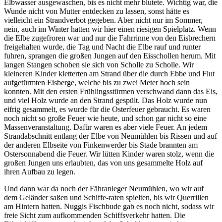
Elbwasser ausgewaschen, bis es nicht mehr blutete. Wichtig war, die
Wunde nicht von Mutter entdecken zu lassen, sonst hätte es
vielleicht ein Strandverbot gegeben. Aber nicht nur im Sommer,
nein, auch im Winter hatten wir hier einen riesigen Spielplatz. Wenn
die Elbe zugefroren war und nur die Fahrrinne von den Eisbrechern
freigehalten wurde, die Tag und Nacht die Elbe rauf und runter
fuhren, sprangen die großen Jungen auf den Eisschollen herum. Mit
langen Stangen schoben sie sich von Scholle zu Scholle. Wir
kleineren Kinder kletterten am Strand über die durch Ebbe und Flut
aufgetürmten Eisberge, welche bis zu zwei Meter hoch sein
konnten. Mit den ersten Frühlingsstürmen verschwand dann das Eis,
und viel Holz wurde an den Strand gespült. Das Holz wurde nun
eifrig gesammelt, es wurde für die Osterfeuer gebraucht. Es waren
noch nicht so große Feuer wie heute, und schon gar nicht so eine
Massenveranstaltung. Dafür waren es aber viele Feuer. An jedem
Strandabschnitt entlang der Elbe von Neumühlen bis Rissen und auf
der anderen Elbseite von Finkenwerder bis Stade brannten am
Ostersonnabend die Feuer. Wir lütten Kinder waren stolz, wenn die
großen Jungen uns erlaubten, das von uns gesammelte Holz auf
ihren Aufbau zu legen.
Und dann war da noch der Fähranleger Neumühlen, wo wir auf
dem Geländer saßen und Schiffe-raten spielten, bis wir Querrillen
am Hintern hatten. Nuggis Fischbude gab es noch nicht, sodass wir
freie Sicht zum aufkommenden Schiffsverkehr hatten. Die