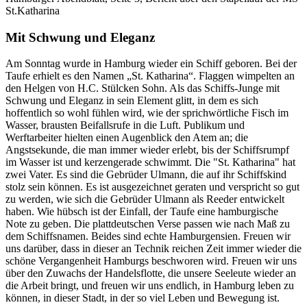
St.Katharina
Mit Schwung und Eleganz
Am Sonntag wurde in Hamburg wieder ein Schiff geboren. Bei der
Taufe erhielt es den Namen
St. Katharina
. Flaggen wimpelten an
den Helgen von H.C. Stülcken Sohn. Als das Schiffs-Junge mit
Schwung und Eleganz in sein Element glitt, in dem es sich
hoffentlich so wohl fühlen wird, wie der sprichwörtliche Fisch im
Wasser, brausten Beifallsrufe in die Luft. Publikum und
Werftarbeiter hielten einen Augenblick den Atem an; die
Angstsekunde, die man immer wieder erlebt, bis der Schiffsrumpf
im Wasser ist und kerzengerade schwimmt. Die "St. Katharina" hat
zwei Vater. Es sind die Gebrüder Ulmann, die auf ihr Schiffskind
stolz sein können. Es ist ausgezeichnet geraten und verspricht so gut
zu werden, wie sich die Gebrüder Ulmann als Reeder entwickelt
haben. Wie hübsch ist der Einfall, der Taufe eine hamburgische
Note zu geben. Die plattdeutschen Verse passen wie nach Maß zu
dem Schiffsnamen. Beides sind echte Hamburgensien. Freuen wir
uns darüber, dass in dieser an Technik reichen Zeit immer wieder die
schöne Vergangenheit Hamburgs beschworen wird. Freuen wir uns
über den Zuwachs der Handelsflotte, die unsere Seeleute wieder an
die Arbeit bringt, und freuen wir uns endlich, in Hamburg leben zu
können, in dieser Stadt, in der so viel Leben und Bewegung ist.