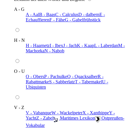
A - G
A - Aal
B - Baas
C - Calculus
D - dalbern
E -
Echauffieren
F - Fähe
G - Gabelfrühstück
H - N
H - Haarnetz
I - Ibex
J - Jach
K - Kaap
L - Laberdan
M -
Machorka
N - Nabob
O - U
O - Obers
P - Pachulke
Q - Quacksalber
R -
Rabattmarke
S - Sabberlatz
T - Tabernakel
U -
Ubiquisten
V - Z
V - Vabanque
W - Wackelpeter
X - Xanthippe
Y -
Yacht
Z - Zabel
️ Maritimes Lexikon
️ Ostpreußen-
Vokabular