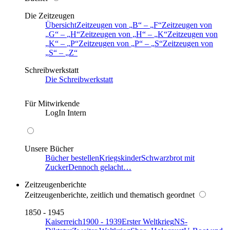
Die Zeitzeugen
Übersicht
Zeitzeugen von
B
–
F
Zeitzeugen von
G
–
H
Zeitzeugen von
H
–
K
Zeitzeugen von
K
–
P
Zeitzeugen von
P
–
S
Zeitzeugen von
S
–
Z
Schreibwerkstatt
Die Schreibwerkstatt
Für Mitwirkende
LogIn Intern
Unsere Bücher
Bücher bestellen
Kriegskinder
Schwarzbrot mit
Zucker
Dennoch gelacht…
Zeitzeugenberichte
Zeitzeugenberichte, zeitlich und thematisch geordnet
1850 - 1945
Kaiserreich
1900 - 1939
Erster Weltkrieg
NS-