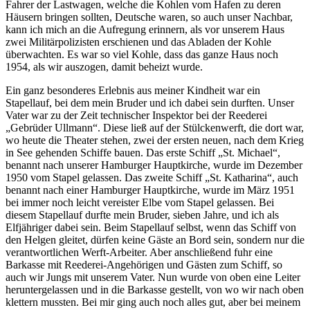
Fahrer der Lastwagen, welche die Kohlen vom Hafen zu deren
Häusern bringen sollten, Deutsche waren, so auch unser Nachbar,
kann ich mich an die Aufregung erinnern, als vor unserem Haus
zwei Militärpolizisten erschienen und das Abladen der Kohle
überwachten. Es war so viel Kohle, dass das ganze Haus noch
1954, als wir auszogen, damit beheizt wurde.
Ein ganz besonderes Erlebnis aus meiner Kindheit war ein
Stapellauf, bei dem mein Bruder und ich dabei sein durften. Unser
Vater war zu der Zeit technischer Inspektor bei der Reederei
Gebrüder Ullmann
. Diese ließ auf der Stülckenwerft, die dort war,
wo heute die Theater stehen, zwei der ersten neuen, nach dem Krieg
in See gehenden Schiffe bauen. Das erste Schiff
St. Michael
,
benannt nach unserer Hamburger Hauptkirche, wurde im Dezember
1950 vom Stapel gelassen. Das zweite Schiff
St. Katharina
, auch
benannt nach einer Hamburger Hauptkirche, wurde im März 1951
bei immer noch leicht vereister Elbe vom Stapel gelassen. Bei
diesem Stapellauf durfte mein Bruder, sieben Jahre, und ich als
Elfjähriger dabei sein. Beim Stapellauf selbst, wenn das Schiff von
den Helgen gleitet, dürfen keine Gäste an Bord sein, sondern nur die
verantwortlichen Werft-Arbeiter. Aber anschließend fuhr eine
Barkasse mit Reederei-Angehörigen und Gästen zum Schiff, so
auch wir Jungs mit unserem Vater. Nun wurde von oben eine Leiter
heruntergelassen und in die Barkasse gestellt, von wo wir nach oben
klettern mussten. Bei mir ging auch noch alles gut, aber bei meinem