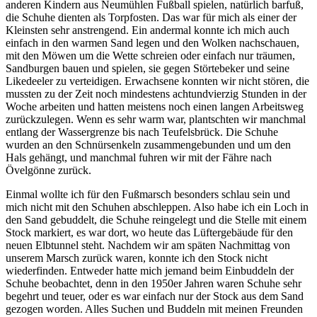
anderen Kindern aus Neumühlen Fußball spielen, natürlich barfuß,
die Schuhe dienten als Torpfosten. Das war für mich als einer der
Kleinsten sehr anstrengend. Ein andermal konnte ich mich auch
einfach in den warmen Sand legen und den Wolken nachschauen,
mit den Möwen um die Wette schreien oder einfach nur träumen,
Sandburgen bauen und spielen, sie gegen Störtebeker und seine
Likedeeler zu verteidigen. Erwachsene konnten wir nicht stören, die
mussten zu der Zeit noch mindestens achtundvierzig Stunden in der
Woche arbeiten und hatten meistens noch einen langen Arbeitsweg
zurückzulegen. Wenn es sehr warm war, plantschten wir manchmal
entlang der Wassergrenze bis nach Teufelsbrück. Die Schuhe
wurden an den Schnürsenkeln zusammengebunden und um den
Hals gehängt, und manchmal fuhren wir mit der Fähre nach
Övelgönne zurück.
Einmal wollte ich für den Fußmarsch besonders schlau sein und
mich nicht mit den Schuhen abschleppen. Also habe ich ein Loch in
den Sand gebuddelt, die Schuhe reingelegt und die Stelle mit einem
Stock markiert, es war dort, wo heute das Lüftergebäude für den
neuen Elbtunnel steht. Nachdem wir am späten Nachmittag von
unserem Marsch zurück waren, konnte ich den Stock nicht
wiederfinden. Entweder hatte mich jemand beim Einbuddeln der
Schuhe beobachtet, denn in den 1950er Jahren waren Schuhe sehr
begehrt und teuer, oder es war einfach nur der Stock aus dem Sand
gezogen worden. Alles Suchen und Buddeln mit meinen Freunden