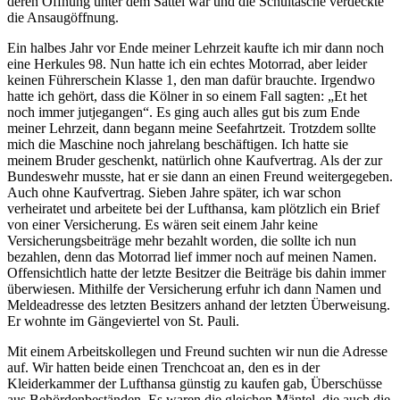
deren Öffnung unter dem Sattel war und die Schultasche verdeckte
die Ansaugöffnung.
Ein halbes Jahr vor Ende meiner Lehrzeit kaufte ich mir dann noch
eine Herkules 98. Nun hatte ich ein echtes Motorrad, aber leider
keinen Führerschein Klasse 1, den man dafür brauchte. Irgendwo
hatte ich gehört, dass die Kölner in so einem Fall sagten:
Et het
noch immer jutjegangen
. Es ging auch alles gut bis zum Ende
meiner Lehrzeit, dann begann meine Seefahrtzeit. Trotzdem sollte
mich die Maschine noch jahrelang beschäftigen. Ich hatte sie
meinem Bruder geschenkt, natürlich ohne Kaufvertrag. Als der zur
Bundeswehr musste, hat er sie dann an einen Freund weitergegeben.
Auch ohne Kaufvertrag. Sieben Jahre später, ich war schon
verheiratet und arbeitete bei der Lufthansa, kam plötzlich ein Brief
von einer Versicherung. Es wären seit einem Jahr keine
Versicherungsbeiträge mehr bezahlt worden, die sollte ich nun
bezahlen, denn das Motorrad lief immer noch auf meinen Namen.
Offensichtlich hatte der letzte Besitzer die Beiträge bis dahin immer
überwiesen. Mithilfe der Versicherung erfuhr ich dann Namen und
Meldeadresse des letzten Besitzers anhand der letzten Überweisung.
Er wohnte im Gängeviertel von St. Pauli.
Mit einem Arbeitskollegen und Freund suchten wir nun die Adresse
auf. Wir hatten beide einen Trenchcoat an, den es in der
Kleiderkammer der Lufthansa günstig zu kaufen gab, Überschüsse
aus Behördenbeständen. Es waren die gleichen Mäntel, die auch die