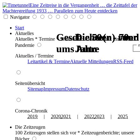
Eine Zeitreise in die Vergangenheit … die Zeittafel der
Machtergreifung 1933 … Parallelen zum Heute entdecken
Navigator
Start
Aktuelles
Geschichte(n) rund
Geschichte(n) rund
Die 50er - 70er
Die 50er - 70er
Die 50er - 70er
Die 50er - 70er
Aktuelles * Termine * Seitenüberblick * Chronik einer
Pandemie
z
ums Auto
ums Auto
Jahre
Jahre
Jahre
Jahre
Aktuelles / Termine
Leitartikel & Termine
Aktuelle Mitteilungen
RSS-Feed
Seitenübersicht
Sitemap
Impressum
Datenschutz
Corona-Chronik
2019
|
2020
2021
|
2022
2023
|
2025
Die Zeitzeugen
100 Zeitzeugen stellen sich vor * Zeitzeugenberichte; unsere
Bücher