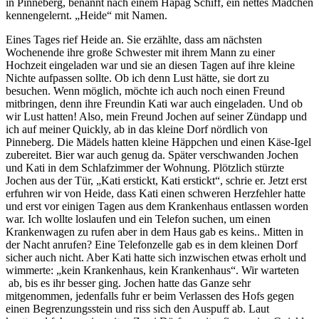
in Pinneberg, benannt nach einem Hapag Schiff, ein nettes Mädchen
kennengelernt.
Heide
mit Namen.
Eines Tages rief Heide an. Sie erzählte, dass am nächsten
Wochenende ihre große Schwester mit ihrem Mann zu einer
Hochzeit eingeladen war und sie an diesen Tagen auf ihre kleine
Nichte aufpassen sollte. Ob ich denn Lust hätte, sie dort zu
besuchen. Wenn möglich, möchte ich auch noch einen Freund
mitbringen, denn ihre Freundin Kati war auch eingeladen. Und ob
wir Lust hatten! Also, mein Freund Jochen auf seiner Zündapp und
ich auf meiner Quickly, ab in das kleine Dorf nördlich von
Pinneberg. Die Mädels hatten kleine Häppchen und einen Käse-Igel
zubereitet. Bier war auch genug da. Später verschwanden Jochen
und Kati in dem Schlafzimmer der Wohnung. Plötzlich stürzte
Jochen aus der Tür,
Kati erstickt, Kati erstickt
, schrie er. Jetzt erst
erfuhren wir von Heide, dass Kati einen schweren Herzfehler hatte
und erst vor einigen Tagen aus dem Krankenhaus entlassen worden
war. Ich wollte loslaufen und ein Telefon suchen, um einen
Krankenwagen zu rufen aber in dem Haus gab es keins.. Mitten in
der Nacht anrufen? Eine Telefonzelle gab es in dem kleinen Dorf
sicher auch nicht. Aber Kati hatte sich inzwischen etwas erholt und
wimmerte:
kein Krankenhaus, kein Krankenhaus
. Wir warteten
ab, bis es ihr besser ging. Jochen hatte das Ganze sehr
mitgenommen, jedenfalls fuhr er beim Verlassen des Hofs gegen
einen Begrenzungsstein und riss sich den Auspuff ab. Laut