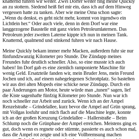
knatternd fuhren wir weiter. Zwei Dörfer weiter fing meine Quickly
an zu stottern. Siedend heiß fiel mir ein, dass ich auf dem Hinweg
vergessen hatte zu tanken. Aber wie meine Oma schon sagte:
Wenn du denkst, es geht nicht mehr, kommt von irgendwo ein
Lichtlein her.
Oder auch viele, denn in dem Dorf war eine
langgezogene Baustelle mit ganz vielen Petroleumlaternen. Das
Petroleum jeder zweiten Laterne kippte ich nun in meinen Tank.
Knatternd, qualmend und stinkend fuhren wir nach Hause.
Meine Quickly bekam immer mehr Macken, außerdem fuhr sie nur
fünfundzwanzig Kilometer pro Stunde. Die Zündapp meines
Freundes fuhr deutlich schneller. Also, so eine musste ich auch
haben! Im Dorf gab es eine ziemlich ramponierte Maschine für
wenig Geld. Ersatzteile fanden wir, mein Bruder Jens, mein Freund
Jochen und ich, auf einem nahegelegenen Schrottplatz. So bastelten
wir aus drei alten Mopeds eine schicke neue Zündapp. Durch ein
paar Änderungen am Motor, heute würde man
tunen
sagen, lief
die Kiste sagenhafte fünfzig Kilometer pro Stunde. Nun war ich
noch schneller zur Arbeit und zurück. Wenn ich an der Ampel
Renzelstraße – Grindelallee, kurz bevor die Ampel auf Grün sprang,
mit Vollgas losfuhr und mich flach auf die Maschine legte, konnte
ich an der großen Kreuzung Grindelallee – Hallerstraße – Beim
Schlump noch die Grünphase der Ampel erreichen. Meistens ging es
gut, doch wenn es regnete oder stürmte, passierte es auch schon mal,
dass die Ampel rot zeigte und ich eine Vollbremsung machen