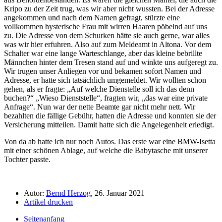
Kripo zu der Zeit trug, was wir aber nicht wussten. Bei der Adresse
angekommen und nach dem Namen gefragt, stürzte eine
vollkommen hysterische Frau mit wirren Haaren pöbelnd auf uns
zu. Die Adresse von dem Schurken hätte sie auch gerne, war alles
was wir hier erfuhren. Also auf zum Meldeamt in Altona. Vor dem
Schalter war eine lange Warteschlange, aber das kleine bebrillte
Männchen hinter dem Tresen stand auf und winkte uns aufgeregt zu.
Wir trugen unser Anliegen vor und bekamen sofort Namen und
Adresse, er hatte sich tatsächlich umgemeldet. Wir wollten schon
gehen, als er fragte:
Auf welche Dienstelle soll ich das denn
buchen?
Wieso Dienststelle
, fragten wir,
das war eine private
Anfrage
. Nun war der nette Beamte gar nicht mehr nett. Wir
bezahlten die fällige Gebühr, hatten die Adresse und konnten sie der
Versicherung mitteilen. Damit hatte sich die Angelegenheit erledigt.
Von da ab hatte ich nur noch Autos. Das erste war eine BMW-Isetta
mit einer schönen Ablage, auf welche die Babytasche mit unserer
Tochter passte.
Autor:
Bernd Herzog
, 26. Januar 2021
Artikel drucken
Seitenanfang