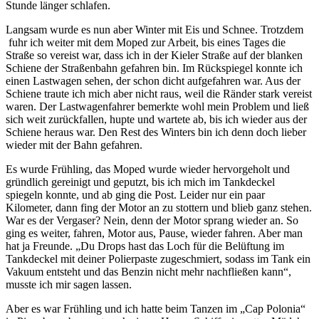
Stunde länger schlafen.
Langsam wurde es nun aber Winter mit Eis und Schnee. Trotzdem
fuhr ich weiter mit dem Moped zur Arbeit, bis eines Tages die
Straße so vereist war, dass ich in der Kieler Straße auf der blanken
Schiene der Straßenbahn gefahren bin. Im Rückspiegel konnte ich
einen Lastwagen sehen, der schon dicht aufgefahren war. Aus der
Schiene traute ich mich aber nicht raus, weil die Ränder stark vereist
waren. Der Lastwagenfahrer bemerkte wohl mein Problem und ließ
sich weit zurückfallen, hupte und wartete ab, bis ich wieder aus der
Schiene heraus war. Den Rest des Winters bin ich denn doch lieber
wieder mit der Bahn gefahren.
Es wurde Frühling, das Moped wurde wieder hervorgeholt und
gründlich gereinigt und geputzt, bis ich mich im Tankdeckel
spiegeln konnte, und ab ging die Post. Leider nur ein paar
Kilometer, dann fing der Motor an zu stottern und blieb ganz stehen.
War es der Vergaser? Nein, denn der Motor sprang wieder an. So
ging es weiter, fahren, Motor aus, Pause, wieder fahren. Aber man
hat ja Freunde.
Du Drops hast das Loch für die Belüftung im
Tankdeckel mit deiner Polierpaste zugeschmiert, sodass im Tank ein
Vakuum entsteht und das Benzin nicht mehr nachfließen kann
,
musste ich mir sagen lassen.
Aber es war Frühling und ich hatte beim Tanzen im
Cap Polonia