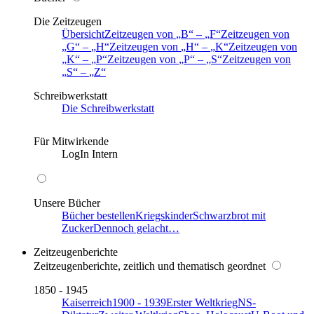
Die Zeitzeugen
Übersicht
Zeitzeugen von
B
–
F
Zeitzeugen von
G
–
H
Zeitzeugen von
H
–
K
Zeitzeugen von
K
–
P
Zeitzeugen von
P
–
S
Zeitzeugen von
S
–
Z
Schreibwerkstatt
Die Schreibwerkstatt
Für Mitwirkende
LogIn Intern
Unsere Bücher
Bücher bestellen
Kriegskinder
Schwarzbrot mit
Zucker
Dennoch gelacht…
Zeitzeugenberichte
Zeitzeugenberichte, zeitlich und thematisch geordnet
1850 - 1945
Kaiserreich
1900 - 1939
Erster Weltkrieg
NS-