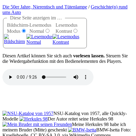
Die 50er Jahre, Nierentisch und Tütenlampe
/
Geschichte(n) rund
ums Auto
Diese Seite anzeigen im …
Bildschirm-
Lesemodus
Lesemodus
Modus
Normal
Kontrast
D
iesen Artikel können Sie sich auch
vorlesen lassen.
Steuern Sie
die Wiedergabefunktion mit den Bedienelementen des Players.
NSU-Katalog von 1957, alle Quickly-
Modelle
Der Autor reitet seine Herkules 98
Meine Herkules 98 habe ich
meinem Bruder (Mitte) geschenkt
BMW-Isetta Foto:
Kroelleboelle, CC BY-SA 3.0, via Wikimedia Commons