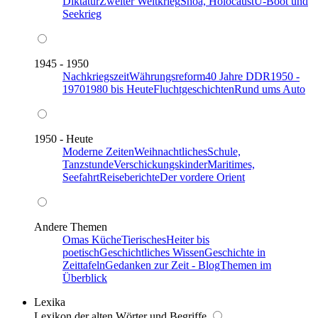
Diktatur
Zweiter Weltkrieg
Shoa, Holocaust
U-Boot und
Seekrieg
1945 - 1950
Nachkriegszeit
Währungsreform
40 Jahre DDR
1950 -
1970
1980 bis Heute
Fluchtgeschichten
Rund ums Auto
1950 - Heute
Moderne Zeiten
Weihnachtliches
Schule,
Tanzstunde
Verschickungskinder
Maritimes,
Seefahrt
Reiseberichte
Der vordere Orient
Andere Themen
Omas Küche
Tierisches
Heiter bis
poetisch
Geschichtliches Wissen
Geschichte in
Zeittafeln
Gedanken zur Zeit - Blog
Themen im
Überblick
Lexika
Lexikon der alten Wörter und Begriffe