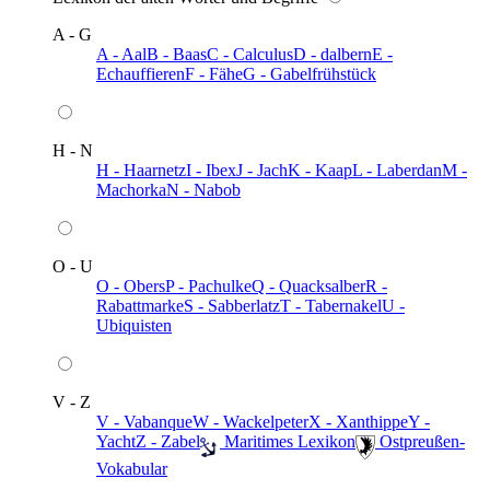
A - G
A - Aal
B - Baas
C - Calculus
D - dalbern
E -
Echauffieren
F - Fähe
G - Gabelfrühstück
H - N
H - Haarnetz
I - Ibex
J - Jach
K - Kaap
L - Laberdan
M -
Machorka
N - Nabob
O - U
O - Obers
P - Pachulke
Q - Quacksalber
R -
Rabattmarke
S - Sabberlatz
T - Tabernakel
U -
Ubiquisten
V - Z
V - Vabanque
W - Wackelpeter
X - Xanthippe
Y -
Yacht
Z - Zabel
️ Maritimes Lexikon
️ Ostpreußen-
Vokabular