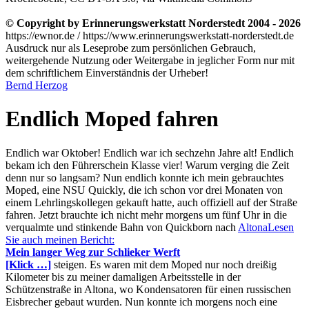
© Copyright by Erinnerungswerkstatt Norderstedt 2004 - 2026
https://ewnor.de / https://www.erinnerungswerkstatt-norderstedt.de
Ausdruck nur als Leseprobe zum persönlichen Gebrauch,
weitergehende Nutzung oder Weitergabe in jeglicher Form nur mit
dem schriftlichem Einverständnis der Urheber!
Bernd Herzog
Endlich Moped fahren
Endlich war Oktober! Endlich war ich sechzehn Jahre alt! Endlich
bekam ich den Führerschein Klasse vier! Warum verging die Zeit
denn nur so langsam? Nun endlich konnte ich mein gebrauchtes
Moped, eine NSU Quickly, die ich schon vor drei Monaten von
einem Lehrlingskollegen gekauft hatte, auch offiziell auf der Straße
fahren. Jetzt brauchte ich nicht mehr morgens um fünf Uhr in die
verqualmte und stinkende Bahn von Quickborn nach
Altona
Lesen
Sie auch meinen Bericht:
Mein langer Weg zur Schlieker Werft
[Klick …]
steigen. Es waren mit dem Moped nur noch dreißig
Kilometer bis zu meiner damaligen Arbeitsstelle in der
Schützenstraße in Altona, wo Kondensatoren für einen russischen
Eisbrecher gebaut wurden. Nun konnte ich morgens noch eine