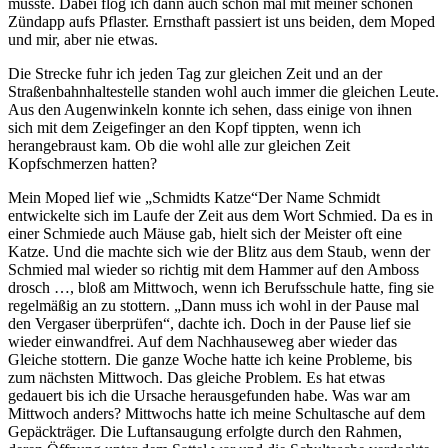
musste. Dabei flog ich dann auch schon mal mit meiner schönen
Zündapp aufs Pflaster. Ernsthaft passiert ist uns beiden, dem Moped
und mir, aber nie etwas.
Die Strecke fuhr ich jeden Tag zur gleichen Zeit und an der
Straßenbahnhaltestelle standen wohl auch immer die gleichen Leute.
Aus den Augenwinkeln konnte ich sehen, dass einige von ihnen
sich mit dem Zeigefinger an den Kopf tippten, wenn ich
herangebraust kam. Ob die wohl alle zur gleichen Zeit
Kopfschmerzen hatten?
Mein Moped lief wie
Schmidts Katze
Der Name Schmidt
entwickelte sich im Laufe der Zeit aus dem Wort Schmied. Da es in
einer Schmiede auch Mäuse gab, hielt sich der Meister oft eine
Katze. Und die machte sich wie der Blitz aus dem Staub, wenn der
Schmied mal wieder so richtig mit dem Hammer auf den Amboss
drosch …
, bloß am Mittwoch, wenn ich Berufsschule hatte, fing sie
regelmäßig an zu stottern.
Dann muss ich wohl in der Pause mal
den Vergaser überprüfen
, dachte ich. Doch in der Pause lief sie
wieder einwandfrei. Auf dem Nachhauseweg aber wieder das
Gleiche stottern. Die ganze Woche hatte ich keine Probleme, bis
zum nächsten Mittwoch. Das gleiche Problem. Es hat etwas
gedauert bis ich die Ursache herausgefunden habe. Was war am
Mittwoch anders? Mittwochs hatte ich meine Schultasche auf dem
Gepäckträger. Die Luftansaugung erfolgte durch den Rahmen,