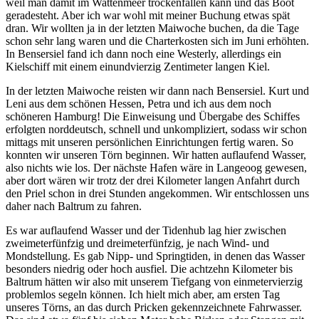
weil man damit im Wattenmeer trockenfallen kann und das Boot
geradesteht. Aber ich war wohl mit meiner Buchung etwas spät
dran. Wir wollten ja in der letzten Maiwoche buchen, da die Tage
schon sehr lang waren und die Charterkosten sich im Juni erhöhten.
In Bensersiel fand ich dann noch eine Westerly, allerdings ein
Kielschiff mit einem einundvierzig Zentimeter langen Kiel.
In der letzten Maiwoche reisten wir dann nach Bensersiel. Kurt und
Leni aus dem schönen Hessen, Petra und ich aus dem noch
schöneren Hamburg! Die Einweisung und Übergabe des Schiffes
erfolgten norddeutsch, schnell und unkompliziert, sodass wir schon
mittags mit unseren persönlichen Einrichtungen fertig waren. So
konnten wir unseren Törn beginnen. Wir hatten auflaufend Wasser,
also nichts wie los. Der nächste Hafen wäre in Langeoog gewesen,
aber dort wären wir trotz der drei Kilometer langen Anfahrt durch
den Priel schon in drei Stunden angekommen. Wir entschlossen uns
daher nach Baltrum zu fahren.
Es war auflaufend Wasser und der Tidenhub lag hier zwischen
zweimeterfünfzig und dreimeterfünfzig, je nach Wind- und
Mondstellung. Es gab Nipp- und Springtiden, in denen das Wasser
besonders niedrig oder hoch ausfiel. Die achtzehn Kilometer bis
Baltrum hätten wir also mit unserem Tiefgang von einmetervierzig
problemlos segeln können. Ich hielt mich aber, am ersten Tag
unseres Törns, an das durch Pricken gekennzeichnete Fahrwasser.