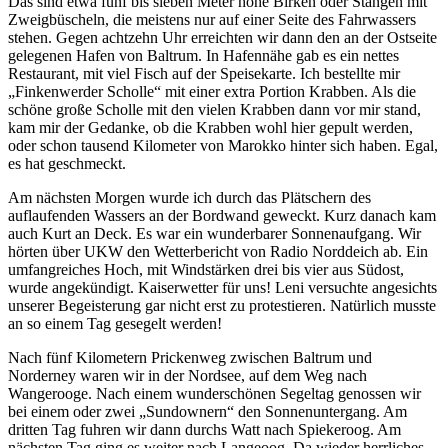
Das sind etwa fünf bis sieben Meter hohe Birken oder Stangen mit
Zweigbüscheln, die meistens nur auf einer Seite des Fahrwassers
stehen. Gegen achtzehn Uhr erreichten wir dann den an der Ostseite
gelegenen Hafen von Baltrum. In Hafennähe gab es ein nettes
Restaurant, mit viel Fisch auf der Speisekarte. Ich bestellte mir
Finkenwerder Scholle
mit einer extra Portion Krabben. Als die
schöne große Scholle mit den vielen Krabben dann vor mir stand,
kam mir der Gedanke, ob die Krabben wohl hier gepult werden,
oder schon tausend Kilometer von Marokko hinter sich haben. Egal,
es hat geschmeckt.
Am nächsten Morgen wurde ich durch das Plätschern des
auflaufenden Wassers an der Bordwand geweckt. Kurz danach kam
auch Kurt an Deck. Es war ein wunderbarer Sonnenaufgang. Wir
hörten über UKW den Wetterbericht von Radio Norddeich ab. Ein
umfangreiches Hoch, mit Windstärken drei bis vier aus Südost,
wurde angekündigt. Kaiserwetter für uns! Leni versuchte angesichts
unserer Begeisterung gar nicht erst zu protestieren. Natürlich musste
an so einem Tag gesegelt werden!
Nach fünf Kilometern Prickenweg zwischen Baltrum und
Norderney waren wir in der Nordsee, auf dem Weg nach
Wangerooge. Nach einem wunderschönen Segeltag genossen wir
bei einem oder zwei
Sundownern
den Sonnenuntergang. Am
dritten Tag fuhren wir dann durchs Watt nach Spiekeroog. Am
nächsten Tag ging es weiter nach Langeoog. Da wieder herrliches