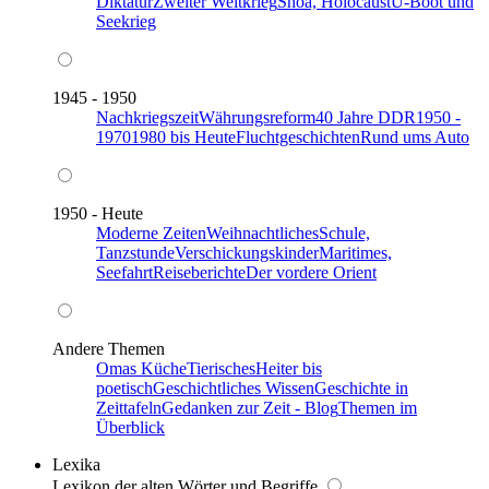
Diktatur
Zweiter Weltkrieg
Shoa, Holocaust
U-Boot und
Seekrieg
1945 - 1950
Nachkriegszeit
Währungsreform
40 Jahre DDR
1950 -
1970
1980 bis Heute
Fluchtgeschichten
Rund ums Auto
1950 - Heute
Moderne Zeiten
Weihnachtliches
Schule,
Tanzstunde
Verschickungskinder
Maritimes,
Seefahrt
Reiseberichte
Der vordere Orient
Andere Themen
Omas Küche
Tierisches
Heiter bis
poetisch
Geschichtliches Wissen
Geschichte in
Zeittafeln
Gedanken zur Zeit - Blog
Themen im
Überblick
Lexika
Lexikon der alten Wörter und Begriffe