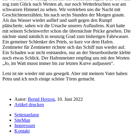
zog zum Glück nach Westen ab, nur noch Wetterleuchten war am
schwarzen Himmel zu sehen. Wir vertrieben uns die Nacht mit
Geschichtenerzählen, bis nach sechs Stunden der Morgen graute.
Als das Wasser wieder auflief und sanft gegen den Rumpf
plätscherte, sahen wir die Ursache unseres Auflaufens. Kurt hatte
mit seinem Scheinwerfer schon die übernächste Pricke gesehen. Die
nächste stand nämlich in neunzig Grad zum bisherigen Fahrwasser.
Ein gemeiner Schlenker des Priels, so kurz vor dem Hafen.
Zentimeter für Zentimeter richtete sich das Schiff nun wieder auf.
Ein Schaden war nicht entstanden, nur an der Steuerbordseite klebte
noch etwas Schlick. Der Hafenmeister empfing uns mit den Worten
Jo, im Watt musst immer bis zur letzten Kurve aufpassen
.
Leni ist nie wieder mit uns gesegelt. Aber mit meinem Vater haben
Petra und ich noch einige schöne Törns gemacht.
Autor:
Bernd Herzog
, 10. Juni 2022
Artikel drucken
Seitenanfang
SiteMap
Impressum
Kontakt