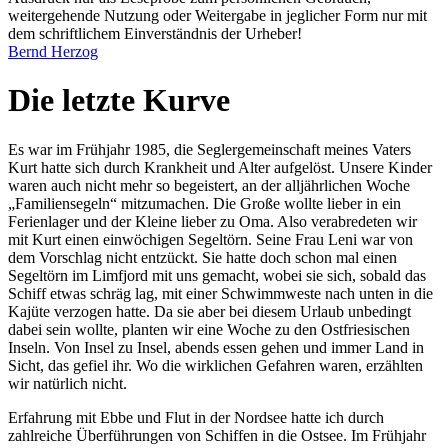
weitergehende Nutzung oder Weitergabe in jeglicher Form nur mit
dem schriftlichem Einverständnis der Urheber!
Bernd Herzog
Die letzte Kurve
Es war im Frühjahr 1985, die Seglergemeinschaft meines Vaters
Kurt hatte sich durch Krankheit und Alter aufgelöst. Unsere Kinder
waren auch nicht mehr so begeistert, an der alljährlichen Woche
Familiensegeln
mitzumachen. Die Große wollte lieber in ein
Ferienlager und der Kleine lieber zu Oma. Also verabredeten wir
mit Kurt einen einwöchigen Segeltörn. Seine Frau Leni war von
dem Vorschlag nicht entzückt. Sie hatte doch schon mal einen
Segeltörn im Limfjord mit uns gemacht, wobei sie sich, sobald das
Schiff etwas schräg lag, mit einer Schwimmweste nach unten in die
Kajüte verzogen hatte. Da sie aber bei diesem Urlaub unbedingt
dabei sein wollte, planten wir eine Woche zu den Ostfriesischen
Inseln. Von Insel zu Insel, abends essen gehen und immer Land in
Sicht, das gefiel ihr. Wo die wirklichen Gefahren waren, erzählten
wir natürlich nicht.
Erfahrung mit Ebbe und Flut in der Nordsee hatte ich durch
zahlreiche Überführungen von Schiffen in die Ostsee. Im Frühjahr