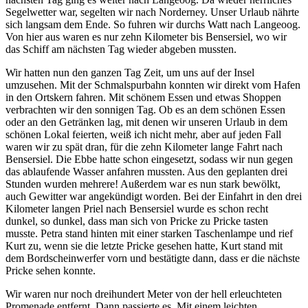
Segelwetter war, segelten wir nach Norderney. Unser Urlaub nährte
sich langsam dem Ende. So fuhren wir durchs Watt nach Langeoog.
Von hier aus waren es nur zehn Kilometer bis Bensersiel, wo wir
das Schiff am nächsten Tag wieder abgeben mussten.
Wir hatten nun den ganzen Tag Zeit, um uns auf der Insel
umzusehen. Mit der Schmalspurbahn konnten wir direkt vom Hafen
in den Ortskern fahren. Mit schönem Essen und etwas Shoppen
verbrachten wir den sonnigen Tag. Ob es an dem schönen Essen
oder an den Getränken lag, mit denen wir unseren Urlaub in dem
schönen Lokal feierten, weiß ich nicht mehr, aber auf jeden Fall
waren wir zu spät dran, für die zehn Kilometer lange Fahrt nach
Bensersiel. Die Ebbe hatte schon eingesetzt, sodass wir nun gegen
das ablaufende Wasser anfahren mussten. Aus den geplanten drei
Stunden wurden mehrere! Außerdem war es nun stark bewölkt,
auch Gewitter war angekündigt worden. Bei der Einfahrt in den drei
Kilometer langen Priel nach Bensersiel wurde es schon recht
dunkel, so dunkel, dass man sich von Pricke zu Pricke tasten
musste. Petra stand hinten mit einer starken Taschenlampe und rief
Kurt zu, wenn sie die letzte Pricke gesehen hatte, Kurt stand mit
dem Bordscheinwerfer vorn und bestätigte dann, dass er die nächste
Pricke sehen konnte.
Wir waren nur noch dreihundert Meter von der hell erleuchteten
Promenade entfernt. Dann passierte es. Mit einem leichten