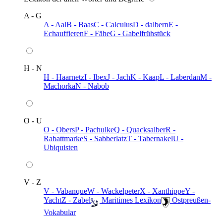
A - G
A - Aal
B - Baas
C - Calculus
D - dalbern
E -
Echauffieren
F - Fähe
G - Gabelfrühstück
H - N
H - Haarnetz
I - Ibex
J - Jach
K - Kaap
L - Laberdan
M -
Machorka
N - Nabob
O - U
O - Obers
P - Pachulke
Q - Quacksalber
R -
Rabattmarke
S - Sabberlatz
T - Tabernakel
U -
Ubiquisten
V - Z
V - Vabanque
W - Wackelpeter
X - Xanthippe
Y -
Yacht
Z - Zabel
️ Maritimes Lexikon
️ Ostpreußen-
Vokabular