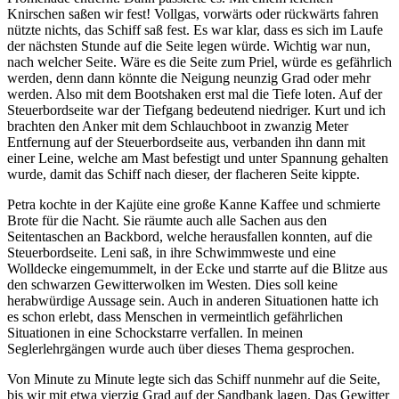
Knirschen saßen wir fest! Vollgas, vorwärts oder rückwärts fahren
nützte nichts, das Schiff saß fest. Es war klar, dass es sich im Laufe
der nächsten Stunde auf die Seite legen würde. Wichtig war nun,
nach welcher Seite. Wäre es die Seite zum Priel, würde es gefährlich
werden, denn dann könnte die Neigung neunzig Grad oder mehr
werden. Also mit dem Bootshaken erst mal die Tiefe loten. Auf der
Steuerbordseite war der Tiefgang bedeutend niedriger. Kurt und ich
brachten den Anker mit dem Schlauchboot in zwanzig Meter
Entfernung auf der Steuerbordseite aus, verbanden ihn dann mit
einer Leine, welche am Mast befestigt und unter Spannung gehalten
wurde, damit das Schiff nach dieser, der flacheren Seite kippte.
Petra kochte in der Kajüte eine große Kanne Kaffee und schmierte
Brote für die Nacht. Sie räumte auch alle Sachen aus den
Seitentaschen an Backbord, welche herausfallen konnten, auf die
Steuerbordseite. Leni saß, in ihre Schwimmweste und eine
Wolldecke eingemummelt, in der Ecke und starrte auf die Blitze aus
den schwarzen Gewitterwolken im Westen. Dies soll keine
herabwürdige Aussage sein. Auch in anderen Situationen hatte ich
es schon erlebt, dass Menschen in vermeintlich gefährlichen
Situationen in eine Schockstarre verfallen. In meinen
Seglerlehrgängen wurde auch über dieses Thema gesprochen.
Von Minute zu Minute legte sich das Schiff nunmehr auf die Seite,
bis wir mit etwa vierzig Grad auf der Sandbank lagen. Das Gewitter