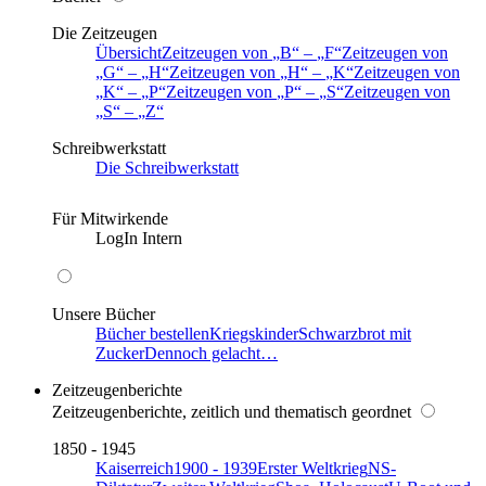
Die Zeitzeugen
Übersicht
Zeitzeugen von
B
–
F
Zeitzeugen von
G
–
H
Zeitzeugen von
H
–
K
Zeitzeugen von
K
–
P
Zeitzeugen von
P
–
S
Zeitzeugen von
S
–
Z
Schreibwerkstatt
Die Schreibwerkstatt
Für Mitwirkende
LogIn Intern
Unsere Bücher
Bücher bestellen
Kriegskinder
Schwarzbrot mit
Zucker
Dennoch gelacht…
Zeitzeugenberichte
Zeitzeugenberichte, zeitlich und thematisch geordnet
1850 - 1945
Kaiserreich
1900 - 1939
Erster Weltkrieg
NS-