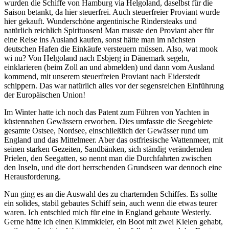
wurden die Schiffe von Hamburg via Helgoland, daselbst für die
Saison betankt, da hier steuerfrei. Auch steuerfreier Proviant wurde
hier gekauft. Wunderschöne argentinische Rindersteaks und
natürlich reichlich Spirituosen! Man musste den Proviant aber für
eine Reise ins Ausland kaufen, sonst hätte man im nächsten
deutschen Hafen die Einkäufe versteuern müssen. Also, wat mook
wi nu? Von Helgoland nach Esbjerg in Dänemark segeln,
einklarieren (beim Zoll an und abmelden) und dann vom Ausland
kommend, mit unserem steuerfreien Proviant nach Eiderstedt
schippern. Das war natürlich alles vor der segensreichen Einführung
der Europäischen Union!
Im Winter hatte ich noch das Patent zum Führen von Yachten in
küstennahen Gewässern erworben. Dies umfasste die Seegebiete
gesamte Ostsee, Nordsee, einschließlich der Gewässer rund um
England und das Mittelmeer. Aber das ostfriesische Wattenmeer, mit
seinen starken Gezeiten, Sandbänken, sich ständig verändernden
Prielen, den Seegatten, so nennt man die Durchfahrten zwischen
den Inseln, und die dort herrschenden Grundseen war dennoch eine
Herausforderung.
Nun ging es an die Auswahl des zu charternden Schiffes. Es sollte
ein solides, stabil gebautes Schiff sein, auch wenn die etwas teurer
waren. Ich entschied mich für eine in England gebaute Westerly.
Gerne hätte ich einen Kimmkieler, ein Boot mit zwei Kielen gehabt,