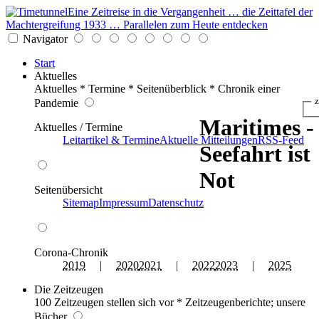
Eine Zeitreise in die Vergangenheit … die Zeittafel der
Machtergreifung 1933 … Parallelen zum Heute entdecken
Navigator
Start
Aktuelles
Aktuelles * Termine * Seitenüberblick * Chronik einer
z
Pandemie
Maritimes -
Aktuelles / Termine
Leitartikel & Termine
Aktuelle Mitteilungen
RSS-Feed
Seefahrt ist
Not
Seitenübersicht
Sitemap
Impressum
Datenschutz
Corona-Chronik
2019
|
2020
2021
|
2022
2023
|
2025
Die Zeitzeugen
100 Zeitzeugen stellen sich vor * Zeitzeugenberichte; unsere
Bücher