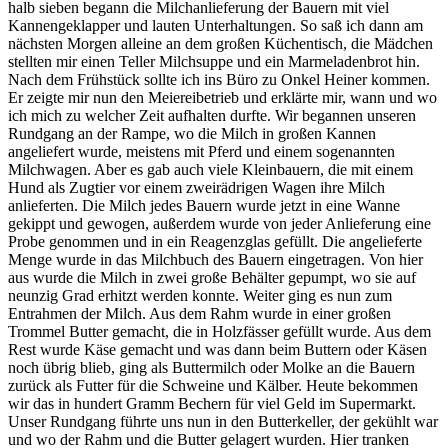
halb sieben begann die Milchanlieferung der Bauern mit viel
Kannengeklapper und lauten Unterhaltungen. So saß ich dann am
nächsten Morgen alleine an dem großen Küchentisch, die Mädchen
stellten mir einen Teller Milchsuppe und ein Marmeladenbrot hin.
Nach dem Frühstück sollte ich ins Büro zu Onkel Heiner kommen.
Er zeigte mir nun den Meiereibetrieb und erklärte mir, wann und wo
ich mich zu welcher Zeit aufhalten durfte. Wir begannen unseren
Rundgang an der Rampe, wo die Milch in großen Kannen
angeliefert wurde, meistens mit Pferd und einem sogenannten
Milchwagen. Aber es gab auch viele Kleinbauern, die mit einem
Hund als Zugtier vor einem zweirädrigen Wagen ihre Milch
anlieferten. Die Milch jedes Bauern wurde jetzt in eine Wanne
gekippt und gewogen, außerdem wurde von jeder Anlieferung eine
Probe genommen und in ein Reagenzglas gefüllt. Die angelieferte
Menge wurde in das Milchbuch des Bauern eingetragen. Von hier
aus wurde die Milch in zwei große Behälter gepumpt, wo sie auf
neunzig Grad erhitzt werden konnte. Weiter ging es nun zum
Entrahmen der Milch. Aus dem Rahm wurde in einer großen
Trommel Butter gemacht, die in Holzfässer gefüllt wurde. Aus dem
Rest wurde Käse gemacht und was dann beim Buttern oder Käsen
noch übrig blieb, ging als Buttermilch oder Molke an die Bauern
zurück als Futter für die Schweine und Kälber. Heute bekommen
wir das in hundert Gramm Bechern für viel Geld im Supermarkt.
Unser Rundgang führte uns nun in den Butterkeller, der gekühlt war
und wo der Rahm und die Butter gelagert wurden. Hier tranken