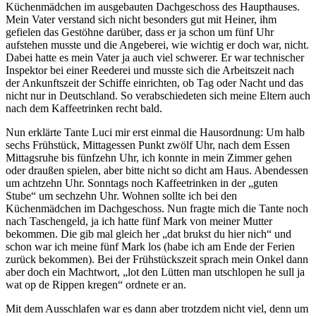
Küchenmädchen im ausgebauten Dachgeschoss des Haupthauses.
Mein Vater verstand sich nicht besonders gut mit Heiner, ihm
gefielen das Gestöhne darüber, dass er ja schon um fünf Uhr
aufstehen musste und die Angeberei, wie wichtig er doch war, nicht.
Dabei hatte es mein Vater ja auch viel schwerer. Er war technischer
Inspektor bei einer Reederei und musste sich die Arbeitszeit nach
der Ankunftszeit der Schiffe einrichten, ob Tag oder Nacht und das
nicht nur in Deutschland. So verabschiedeten sich meine Eltern auch
nach dem Kaffeetrinken recht bald.
Nun erklärte Tante Luci mir erst einmal die Hausordnung: Um halb
sechs Frühstück, Mittagessen Punkt zwölf Uhr, nach dem Essen
Mittagsruhe bis fünfzehn Uhr, ich konnte in mein Zimmer gehen
oder draußen spielen, aber bitte nicht so dicht am Haus. Abendessen
um achtzehn Uhr. Sonntags noch Kaffeetrinken in der
guten
Stube
um sechzehn Uhr. Wohnen sollte ich bei den
Küchenmädchen im Dachgeschoss. Nun fragte mich die Tante noch
nach Taschengeld, ja ich hatte fünf Mark von meiner Mutter
bekommen. Die gib mal gleich her
dat brukst du hier nich
und
schon war ich meine fünf Mark los (habe ich am Ende der Ferien
zurück bekommen). Bei der Frühstückszeit sprach mein Onkel dann
aber doch ein Machtwort,
lot den Lütten man utschlopen he sull ja
wat op de Rippen kregen
ordnete er an.
Mit dem Ausschlafen war es dann aber trotzdem nicht viel, denn um