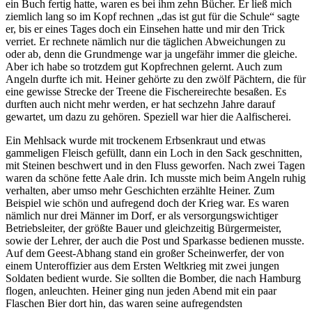
ein Buch fertig hatte, waren es bei ihm zehn Bücher. Er ließ mich
ziemlich lang so im Kopf rechnen
das ist gut für die Schule
sagte
er, bis er eines Tages doch ein Einsehen hatte und mir den Trick
verriet. Er rechnete nämlich nur die täglichen Abweichungen zu
oder ab, denn die Grundmenge war ja ungefähr immer die gleiche.
Aber ich habe so trotzdem gut Kopfrechnen gelernt. Auch zum
Angeln durfte ich mit. Heiner gehörte zu den zwölf Pächtern, die für
eine gewisse Strecke der Treene die Fischereirechte besaßen. Es
durften auch nicht mehr werden, er hat sechzehn Jahre darauf
gewartet, um dazu zu gehören. Speziell war hier die Aalfischerei.
Ein Mehlsack wurde mit trockenem Erbsenkraut und etwas
gammeligen Fleisch gefüllt, dann ein Loch in den Sack geschnitten,
mit Steinen beschwert und in den Fluss geworfen. Nach zwei Tagen
waren da schöne fette Aale drin. Ich musste mich beim Angeln ruhig
verhalten, aber umso mehr Geschichten erzählte Heiner. Zum
Beispiel wie schön und aufregend doch der Krieg war. Es waren
nämlich nur drei Männer im Dorf, er als versorgungswichtiger
Betriebsleiter, der größte Bauer und gleichzeitig Bürgermeister,
sowie der Lehrer, der auch die Post und Sparkasse bedienen musste.
Auf dem Geest-Abhang stand ein großer Scheinwerfer, der von
einem Unteroffizier aus dem Ersten Weltkrieg mit zwei jungen
Soldaten bedient wurde. Sie sollten die Bomber, die nach Hamburg
flogen, anleuchten. Heiner ging nun jeden Abend mit ein paar
Flaschen Bier dort hin, das waren seine aufregendsten