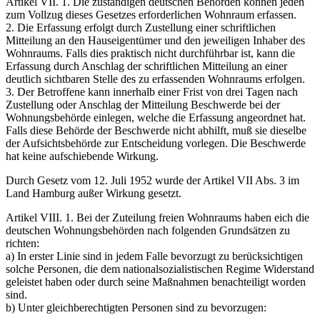
Artikel VII. 1. Die zuständigen deutschen Behörden können jeden
zum Vollzug dieses Gesetzes erforderlichen Wohnraum erfassen.
2. Die Erfassung erfolgt durch Zustellung einer schriftlichen
Mitteilung an den Hauseigentümer und den jeweiligen Inhaber des
Wohnraums. Falls dies praktisch nicht durchführbar ist, kann die
Erfassung durch Anschlag der schriftlichen Mitteilung an einer
deutlich sichtbaren Stelle des zu erfassenden Wohnraums erfolgen.
3. Der Betroffene kann innerhalb einer Frist von drei Tagen nach
Zustellung oder Anschlag der Mitteilung Beschwerde bei der
Wohnungsbehörde einlegen, welche die Erfassung angeordnet hat.
Falls diese Behörde der Beschwerde nicht abhilft, muß sie dieselbe
der Aufsichtsbehörde zur Entscheidung vorlegen. Die Beschwerde
hat keine aufschiebende Wirkung.
Durch Gesetz vom 12. Juli 1952 wurde der Artikel VII Abs. 3 im
Land Hamburg außer Wirkung gesetzt.
Artikel VIII. 1. Bei der Zuteilung freien Wohnraums haben eich die
deutschen Wohnungsbehörden nach fol­genden Grundsätzen zu
richten:
a) In erster Linie sind in jedem Falle bevorzugt zu berücksichtigen
solche Personen, die dem nationalsozialistischen Regime Widerstand
geleistet haben oder durch seine Maßnahmen benachteiligt worden
sind.
b) Unter gleichberechtigten Personen sind zu bevorzugen: