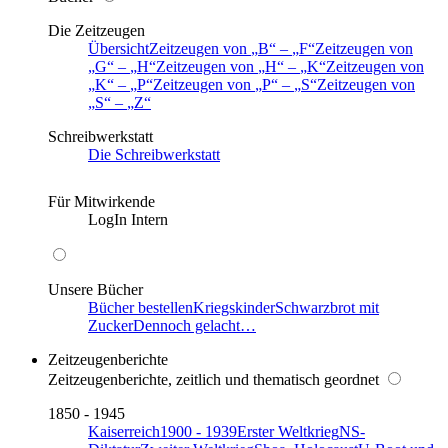
Die Zeitzeugen
Übersicht
Zeitzeugen von
B
–
F
Zeitzeugen von
G
–
H
Zeitzeugen von
H
–
K
Zeitzeugen von
K
–
P
Zeitzeugen von
P
–
S
Zeitzeugen von
S
–
Z
Schreibwerkstatt
Die Schreibwerkstatt
Für Mitwirkende
LogIn Intern
Unsere Bücher
Bücher bestellen
Kriegskinder
Schwarzbrot mit
Zucker
Dennoch gelacht…
Zeitzeugenberichte
Zeitzeugenberichte, zeitlich und thematisch geordnet
1850 - 1945
Kaiserreich
1900 - 1939
Erster Weltkrieg
NS-