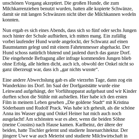
unschönen Vorgang akzeptiert. Die großen Hunde, die zum
Milchkarrenziehen benutzt wurden, hatten alle kopierte Schwänze,
damit sie mit langen Schwänzen nicht über die Milchkannen wedeln
konnten.
Nun ergab es sich eines Abends, dass sich so fünf oder sechs Jungen
noch hinter der Schule aufhielten, ich mitten mang. Ein zufällig
vorbei laufender Hund wurde angelockt, der Schwanz auf einen
Baumstamm gelegt und mit einem Fahrtenmesser abgehackt. Der
Hund schoss natürlich blutend und jaulend durch das ganze Dorf.
Die eingehende Befragung aller infrage kommenden Jungen blieb
ohne Erfolg, alle hielten dicht, auch ich, obwohl der Onkel nicht so
ganz überzeugt war, dass ich
gar nichts wusste
.
Eine andere Abwechslung gab es alle vierzehn Tage, dann zog ein
Wanderkino ins Dorf. Im Saal der Dorfgaststätte wurde eine
Leinwand aufgehängt, der Vorführapparat aufgebaut und wir Kinder
durften schon die Stühle mit aufstellen. Hier habe ich den ersten
Film in meinem Leben gesehen
Die goldene Stadt
mit Kristina
Söderbaum und Rudolf Prack. Was habe ich geheult, als die schöne
Anna ins Wasser ging und Onkel Heiner hat mich auch noch
ausgelacht! Am schönsten war es aber, wenn die beiden Söhne
(meine Cousins) nach Hause kamen. Karlheinz, der ältere der
beiden, hatte Tischler gelernt und studierte Innenarchitektur. Der
jüngere Uwe war auch Meierist und studierte Milchwirtschaft in