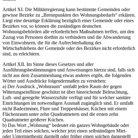
Artikel XI. Die Militärregierung kann bestimmte Gemeinden oder
gewisse Bezirke zu
Brennpunkten des Wohnungsbedarfs
erklären.
Liegt eine derartige Erklärung bezüglich einer Gemeinde oder eines
Bezirkes vor, so können die zuständigen deutschen
Wohnungsbehörden alle erforderlichen Maßnahmen treffen, um den
Zuzug von Personen dorthin zu verhindern und die Abwanderung
von Einwohnern, die für die Aufrechterhaltung des
Wirtschaftslebens der Gemeinde oder des Bezirkes nicht erforderlich
sind, zu erleichtern.
Artikel XII. Im Sinne dieses Gesetzes und aller
Ausführungsbestimmungen und Anweisungen hierzu sind, falls sich
nicht aus dem Zusammenhang etwas anderes ergibt, die folgenden
Wörter und Ausdrücke folgendermaßen zu verstehen:
a) Der Ausdruck
Wohnraum
umfaßt jeden Raum der gegen
Witterungseinflüsse geschützt ist über hinreichende Beleuchtung,
Luft- und geregelte Wasserzufuhr verfügt und für welcher sanitäre
Einrichtungen im notwendigen Ausmaß zugänglich sind. Er umfaßt
nicht Badezimmer, Flure und Treppenhäuser, Küchen mit einem
Flächenraum unter zehn Quadratmetern und die ersten zehn
Quadratmeter größerer Küchen.
b) Das Wort
Wohnung
bedeutet ein ganzes Wohngebäude oder
jeden Teil eines solchen, welcher jetzt einen selbständigen Miet-
oder Untermietbesitz darstellt oder früher einen solchen dargestellt