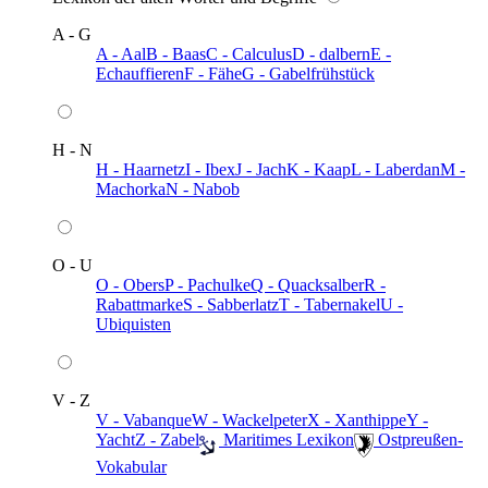
A - G
A - Aal
B - Baas
C - Calculus
D - dalbern
E -
Echauffieren
F - Fähe
G - Gabelfrühstück
H - N
H - Haarnetz
I - Ibex
J - Jach
K - Kaap
L - Laberdan
M -
Machorka
N - Nabob
O - U
O - Obers
P - Pachulke
Q - Quacksalber
R -
Rabattmarke
S - Sabberlatz
T - Tabernakel
U -
Ubiquisten
V - Z
V - Vabanque
W - Wackelpeter
X - Xanthippe
Y -
Yacht
Z - Zabel
️ Maritimes Lexikon
️ Ostpreußen-
Vokabular