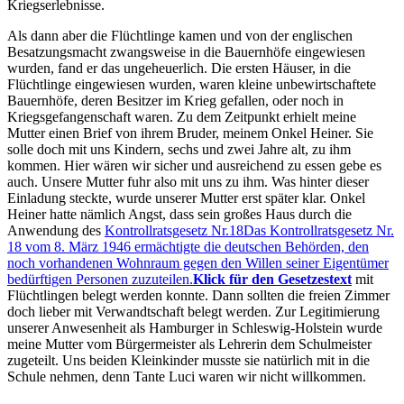
Kriegserlebnisse.
Als dann aber die Flüchtlinge kamen und von der englischen
Besatzungsmacht zwangsweise in die Bauernhöfe eingewiesen
wurden, fand er das ungeheuerlich. Die ersten Häuser, in die
Flüchtlinge eingewiesen wurden, waren kleine unbewirtschaftete
Bauernhöfe, deren Besitzer im Krieg gefallen, oder noch in
Kriegsgefangenschaft waren. Zu dem Zeitpunkt erhielt meine
Mutter einen Brief von ihrem Bruder, meinem Onkel Heiner. Sie
solle doch mit uns Kindern, sechs und zwei Jahre alt, zu ihm
kommen. Hier wären wir sicher und ausreichend zu essen gebe es
auch. Unsere Mutter fuhr also mit uns zu ihm. Was hinter dieser
Einladung steckte, wurde unserer Mutter erst später klar. Onkel
Heiner hatte nämlich Angst, dass sein großes Haus durch die
Anwendung des
Kontrollratsgesetz Nr.18
Das Kontrollratsgesetz Nr.
18 vom 8. März 1946 ermächtigte die deutschen Behörden, den
noch vorhandenen Wohnraum gegen den Willen seiner Eigentümer
bedürftigen Personen zuzuteilen.
Klick für den Gesetzestext
mit
Flüchtlingen belegt werden konnte. Dann sollten die freien Zimmer
doch lieber mit Verwandtschaft belegt werden. Zur Legitimierung
unserer Anwesenheit als Hamburger in Schleswig-Holstein wurde
meine Mutter vom Bürgermeister als Lehrerin dem Schulmeister
zugeteilt. Uns beiden Kleinkinder musste sie natürlich mit in die
Schule nehmen, denn Tante Luci waren wir nicht willkommen.