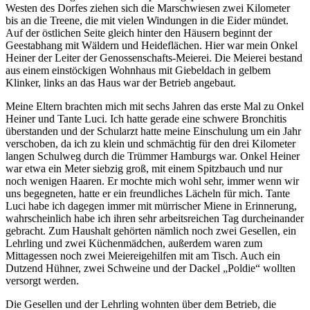
Westen des Dorfes ziehen sich die Marschwiesen zwei Kilometer
bis an die Treene, die mit vielen Windungen in die Eider mündet.
Auf der östlichen Seite gleich hinter den Häusern beginnt der
Geestabhang mit Wäldern und Heideflächen. Hier war mein Onkel
Heiner der Leiter der Genossenschafts-Meierei. Die Meierei bestand
aus einem einstöckigen Wohnhaus mit Giebeldach in gelbem
Klinker, links an das Haus war der Betrieb angebaut.
Meine Eltern brachten mich mit sechs Jahren das erste Mal zu Onkel
Heiner und Tante Luci. Ich hatte gerade eine schwere Bronchitis
überstanden und der Schularzt hatte meine Einschulung um ein Jahr
verschoben, da ich zu klein und schmächtig für den drei Kilometer
langen Schulweg durch die Trümmer Hamburgs war. Onkel Heiner
war etwa ein Meter siebzig groß, mit einem Spitzbauch und nur
noch wenigen Haaren. Er mochte mich wohl sehr, immer wenn wir
uns begegneten, hatte er ein freundliches Lächeln für mich. Tante
Luci habe ich dagegen immer mit mürrischer Miene in Erinnerung,
wahrscheinlich habe ich ihren sehr arbeitsreichen Tag durcheinander
gebracht. Zum Haushalt gehörten nämlich noch zwei Gesellen, ein
Lehrling und zwei Küchenmädchen, außerdem waren zum
Mittagessen noch zwei Meiereigehilfen mit am Tisch. Auch ein
Dutzend Hühner, zwei Schweine und der Dackel
Poldie
wollten
versorgt werden.
Die Gesellen und der Lehrling wohnten über dem Betrieb, die