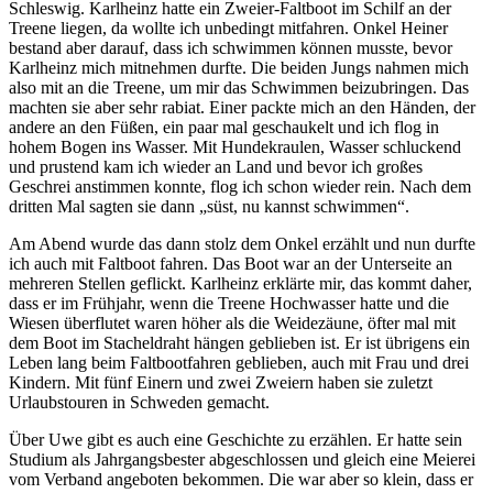
Schleswig. Karlheinz hatte ein Zweier-Faltboot im Schilf an der
Treene liegen, da wollte ich unbedingt mitfahren. Onkel Heiner
bestand aber darauf, dass ich schwimmen können musste, bevor
Karlheinz mich mitnehmen durfte. Die beiden Jungs nahmen mich
also mit an die Treene, um mir das Schwimmen beizubringen. Das
machten sie aber sehr rabiat. Einer packte mich an den Händen, der
andere an den Füßen, ein paar mal geschaukelt und ich flog in
hohem Bogen ins Wasser. Mit Hundekraulen, Wasser schluckend
und prustend kam ich wieder an Land und bevor ich großes
Geschrei anstimmen konnte, flog ich schon wieder rein. Nach dem
dritten Mal sagten sie dann
süst, nu kannst schwimmen
.
Am Abend wurde das dann stolz dem Onkel erzählt und nun durfte
ich auch mit Faltboot fahren. Das Boot war an der Unterseite an
mehreren Stellen geflickt. Karlheinz erklärte mir, das kommt daher,
dass er im Frühjahr, wenn die Treene Hochwasser hatte und die
Wiesen überflutet waren höher als die Weidezäune, öfter mal mit
dem Boot im Stacheldraht hängen geblieben ist. Er ist übrigens ein
Leben lang beim Faltbootfahren geblieben, auch mit Frau und drei
Kindern. Mit fünf Einern und zwei Zweiern haben sie zuletzt
Urlaubstouren in Schweden gemacht.
Über Uwe gibt es auch eine Geschichte zu erzählen. Er hatte sein
Studium als Jahrgangsbester abgeschlossen und gleich eine Meierei
vom Verband angeboten bekommen. Die war aber so klein, dass er