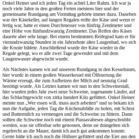
Onkel Heiner und ich jeden Tag ein achtel Liter Rahm. Ich war ja
noch viele Jahre in den großen Ferien meistens hier und der
gemeinsame Rundgang am Vormittag gehörte immer dazu. Daneben
war der Käsekeller, auf langen Regalen reifte der Käse und wenn er
fertig war, hatte er einen Durchmesser von fünfzig Zentimeter und
eine Höhe von fünfundzwanzig Zentimeter. Das Reifen des Käses
dauerte aber sehr lange. Bei einem bestimmten Reifegrad kam er für
vierundzwanzig Stunden in ein Jahrzehnte altes Laugenbad, wo sich
die Kruste bildete. Anschließend wurde der Käse wieder in die
Regale gelegt, wo er alle zwei Tage gewendet und mit dem
Laugenwasser abgewischt wurde.
Als Nächstes kamen wir auf unserem Rundgang in den Kesselraum,
hier wurde in einem großen Wasserkessel mit Ölfeuerung die
Wärme erzeugt, die zum Aufheizen der Milch auf neunzig Grad
benötigt wurde. Als Letztes kamen wir nun in den Schweinestall,
hier wurden jedes Jahr zwei neue Schweine, sogenannte Läufer, auf
das Schlachtgewicht von zirka hundert Kilo gefüttert. Onkel Heiner
meinte nun
Wer essen will, muss auch arbeiten
und so bekam ich
nun die Aufgabe, jeden Tag die Küchenabfälle zu holen, mit Schrot
und Buttermilch zu vermengen und die Schweine zu füttern. Dann
sollten die Schweine noch mit einem Piassavabesen abgeschrubbt
werden, was sie offenbar sehr genossen, denn sie drängelten sich
regelrecht an die Mauer, damit ich auch gut ankommen konnte.
Gerne hätte ich auch noch die Hühner gefüttert und die Eier aus den