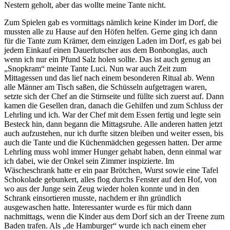
Nestern geholt, aber das wollte meine Tante nicht.
Zum Spielen gab es vormittags nämlich keine Kinder im Dorf, die
mussten alle zu Hause auf den Höfen helfen. Gerne ging ich dann
für die Tante zum Krämer, dem einzigen Laden im Dorf, es gab bei
jedem Einkauf einen Dauerlutscher aus dem Bonbonglas, auch
wenn ich nur ein Pfund Salz holen sollte. Das ist auch genug an
Snopkram
meinte Tante Luci. Nun war auch Zeit zum
Mittagessen und das lief nach einem besonderen Ritual ab. Wenn
alle Männer am Tisch saßen, die Schüsseln aufgetragen waren,
setzte sich der Chef an die Stirnseite und füllte sich zuerst auf. Dann
kamen die Gesellen dran, danach die Gehilfen und zum Schluss der
Lehrling und ich. War der Chef mit dem Essen fertig und legte sein
Besteck hin, dann begann die Mittagsruhe. Alle anderen hatten jetzt
auch aufzustehen, nur ich durfte sitzen bleiben und weiter essen, bis
auch die Tante und die Küchenmädchen gegessen hatten. Der arme
Lehrling muss wohl immer Hunger gehabt haben, denn einmal war
ich dabei, wie der Onkel sein Zimmer inspizierte. Im
Wäscheschrank hatte er ein paar Brötchen, Wurst sowie eine Tafel
Schokolade gebunkert, alles flog durchs Fenster auf den Hof, von
wo aus der Junge sein Zeug wieder holen konnte und in den
Schrank einsortieren musste, nachdem er ihn gründlich
ausgewaschen hatte. Interessanter wurde es für mich dann
nachmittags, wenn die Kinder aus dem Dorf sich an der Treene zum
Baden trafen. Als
de Hamburger
wurde ich nach einem eher