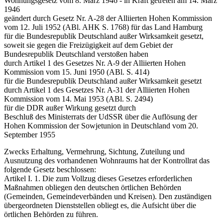
Wohnungsgesetz vom 8. März 1946 - in Kraft getreten am 14. März
1946
geändert durch Gesetz Nr. A-28 der Alliierten Hohen Kommission
vom 12. Juli 1952 (ABl. AHK S. 1768) für das Land Hamburg
für die Bundesrepublik Deutschland außer Wirksamkeit gesetzt,
soweit sie gegen die Freizügigkeit auf dem Gebiet der
Bundesrepublik Deutschland verstoßen haben
durch Artikel 1 des Gesetzes Nr. A-9 der Alliierten Hohen
Kommission vom 15. Juni 1950 (ABl. S. 414)
für die Bundesrepublik Deutschland außer Wirksamkeit gesetzt
durch Artikel 1 des Gesetzes Nr. A-31 der Alliierten Hohen
Kommission vom 14. Mai 1953 (ABl. S. 2494)
für die DDR außer Wirkung gesetzt durch
Beschluß des Ministerrats der UdSSR über die Auflösung der
Hohen Kommission der Sowjetunion in Deutschland vom 20.
September 1955
Zwecks Erhaltung, Vermehrung, Sichtung, Zuteilung und
Ausnutzung des vorhandenen Wohnraums hat der Kontrollrat das
folgende Gesetz beschlossen:
Artikel I. 1. Die zum Vollzug dieses Gesetzes erforderlichen
Maßnahmen obliegen den deutschen örtlichen Behörden
(Gemeinden, Gemeindeverbänden und Kreisen). Den zuständigen
übergeordneten Dienststellen obliegt es, die Aufsicht über die
örtlichen Behörden zu führen.