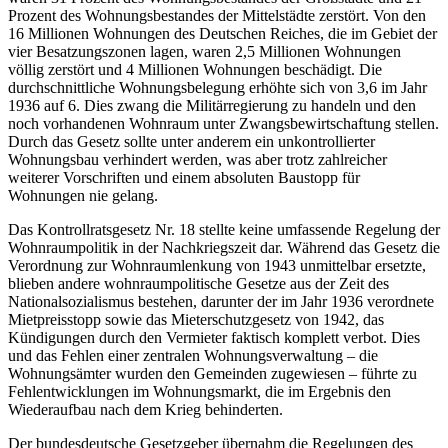
Prozent des Wohnungsbestandes der Mittelstädte zerstört. Von den
16 Millionen Wohnungen des Deutschen Reiches, die im Gebiet der
vier Besatzungszonen lagen, waren 2,5 Millionen Wohnungen
völlig zerstört und 4 Millionen Wohnungen beschädigt. Die
durchschnittliche Wohnungsbelegung erhöhte sich von 3,6 im Jahr
1936 auf 6. Dies zwang die Militärregierung zu handeln und den
noch vorhandenen Wohnraum unter Zwangsbewirtschaftung stellen.
Durch das Gesetz sollte unter anderem ein unkontrollierter
Wohnungsbau verhindert werden, was aber trotz zahlreicher
weiterer Vorschriften und einem absoluten Baustopp für
Wohnungen nie gelang.
Das Kontrollratsgesetz Nr. 18 stellte keine umfassende Regelung der
Wohnraumpolitik in der Nachkriegszeit dar. Während das Gesetz die
Verordnung zur Wohnraumlenkung von 1943 unmittelbar ersetzte,
blieben andere wohnraumpolitische Gesetze aus der Zeit des
Nationalsozialismus bestehen, darunter der im Jahr 1936 verordnete
Mietpreisstopp sowie das Mieterschutzgesetz von 1942, das
Kündigungen durch den Vermieter faktisch komplett verbot. Dies
und das Fehlen einer zentralen Wohnungsverwaltung – die
Wohnungsämter wurden den Gemeinden zugewiesen – führte zu
Fehlentwicklungen im Wohnungsmarkt, die im Ergebnis den
Wiederaufbau nach dem Krieg behinderten.
Der bundesdeutsche Gesetzgeber übernahm die Regelungen des