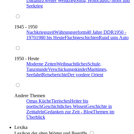
Diktatur
Zweiter Weltkrieg
Shoa, Holocaust
U-Boot und
Seekrieg
1945 - 1950
Nachkriegszeit
Währungsreform
40 Jahre DDR
1950 -
1970
1980 bis Heute
Fluchtgeschichten
Rund ums Auto
1950 - Heute
Moderne Zeiten
Weihnachtliches
Schule,
Tanzstunde
Verschickungskinder
Maritimes,
Seefahrt
Reiseberichte
Der vordere Orient
Andere Themen
Omas Küche
Tierisches
Heiter bis
poetisch
Geschichtliches Wissen
Geschichte in
Zeittafeln
Gedanken zur Zeit - Blog
Themen im
Überblick
Lexika
Lexikon der alten Wörter und Begriffe