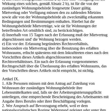
Wirkung eines solchen, gemäß Absatz 2 b), ist für die von der
zuständigen Wohnungsbehörde festgesetzte Dauer gültig.
Mietvertrag oder Verfügung müssen den zu zahlenden Mietzins
sowie alle von der Wohnungsbehörde als zweckmäßig erkannten
Bedingungen und Bestimmungen enthalten. Hierbei hat die
Wohnungsbehörde Mietverträge, wie sie für Wohnungen der
betreffenden Art ortsüblich sind, zu berücksichtigen.
d) Innerhalb von 15 Tagen nach der Erfassung muß der Mietvertrag
abgeschlossen und' die Wohnung bezogen werden.
e) Ein vor der. Erfassung begründetes Rechtsver­hältnis,
insbesondere ein Mietvertrag über die Benutzung des erfaßten
Wohnraums, erlischt spätestens mit dem Inkrafttreten eines nach den
Vorschriften dieses Artikels abgeschlossenen neuen
Rechtsverhältnisses. Ein nach der Erfassung vorgenommenes
Rechtsgeschäft über die Überlassung des erfaßten Wohnraums, das
den Vorschriften dieses Artikels nicht entspricht, ist nichtig.
Artikel IX.
1. Alle Personen müssen mit dem Antrag auf Zuteilung von
Wohnraum der zuständigen Wohnungsbehörde ihre
Lebensmittelkarten und, falls sie der Arbeitsregistrierungspflicht
unterliegen, eine entsprechende Bescheinigung des Arbeitsamtes mit
Angabe ihres Berufes oder ihrer Beschäftigung vorlegen.
2. Wer Anspruch auf Bevorzugung erhebt, weil er dem
nationalsozialistischen Regime Widerstand geleistet oder unter ihm