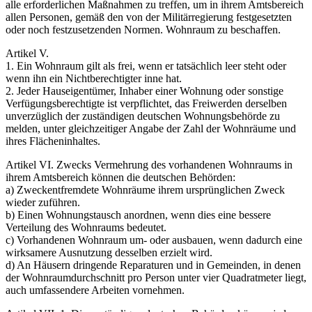
alle erforderlichen Maßnahmen zu treffen, um in ihrem Amtsbereich
allen Personen, gemäß den von der Militärregierung festgesetzten
oder noch festzusetzenden Normen. Wohnraum zu beschaffen.
Artikel V.
1. Ein Wohnraum gilt als frei, wenn er tatsächlich leer steht oder
wenn ihn ein Nichtberechtigter inne hat.
2. Jeder Hauseigentümer, Inhaber einer Wohnung oder sonstige
Verfügungsberechtigte ist verpflichtet, das Freiwerden derselben
unverzüglich der zuständigen deutschen Wohnungsbehörde zu
melden, unter gleichzeitiger Angabe der Zahl der Wohnräume und
ihres Flächeninhaltes.
Artikel VI. Zwecks Vermehrung des vorhandenen Wohnraums in
ihrem Amtsbereich können die deutschen Behörden:
a) Zweckentfremdete Wohnräume ihrem ursprünglichen Zweck
wieder zuführen.
b) Einen Wohnungstausch anordnen, wenn dies eine bessere
Verteilung des Wohnraums bedeutet.
c) Vorhandenen Wohnraum um- oder ausbauen, wenn dadurch eine
wirksamere Ausnutzung desselben erzielt wird.
d) An Häusern dringende Reparaturen und in Gemeinden, in denen
der Wohnraumdurchschnitt pro Person unter vier Quadratmeter liegt,
auch umfassendere Arbeiten vornehmen.