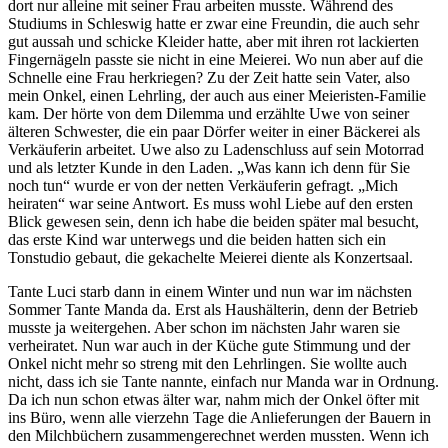
dort nur alleine mit seiner Frau arbeiten musste. Während des
Studiums in Schleswig hatte er zwar eine Freundin, die auch sehr
gut aussah und schicke Kleider hatte, aber mit ihren rot lackierten
Fingernägeln passte sie nicht in eine Meierei. Wo nun aber auf die
Schnelle eine Frau herkriegen? Zu der Zeit hatte sein Vater, also
mein Onkel, einen Lehrling, der auch aus einer Meieristen-Familie
kam. Der hörte von dem Dilemma und erzählte Uwe von seiner
älteren Schwester, die ein paar Dörfer weiter in einer Bäckerei als
Verkäuferin arbeitet. Uwe also zu Ladenschluss auf sein Motorrad
und als letzter Kunde in den Laden.
Was kann ich denn für Sie
noch tun
wurde er von der netten Verkäuferin gefragt.
Mich
heiraten
war seine Antwort. Es muss wohl Liebe auf den ersten
Blick gewesen sein, denn ich habe die beiden später mal besucht,
das erste Kind war unterwegs und die beiden hatten sich ein
Tonstudio gebaut, die gekachelte Meierei diente als Konzertsaal.
Tante Luci starb dann in einem Winter und nun war im nächsten
Sommer Tante Manda da. Erst als Haushälterin, denn der Betrieb
musste ja weitergehen. Aber schon im nächsten Jahr waren sie
verheiratet. Nun war auch in der Küche gute Stimmung und der
Onkel nicht mehr so streng mit den Lehrlingen. Sie wollte auch
nicht, dass ich sie Tante nannte, einfach nur Manda war in Ordnung.
Da ich nun schon etwas älter war, nahm mich der Onkel öfter mit
ins Büro, wenn alle vierzehn Tage die Anlieferungen der Bauern in
den Milchbüchern zusammengerechnet werden mussten. Wenn ich