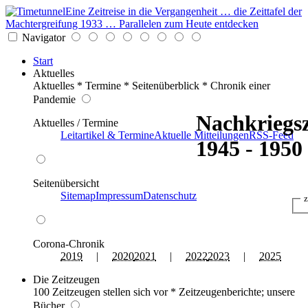
Eine Zeitreise in die Vergangenheit … die Zeittafel der
Machtergreifung 1933 … Parallelen zum Heute entdecken
Navigator
Start
Aktuelles
Aktuelles * Termine * Seitenüberblick * Chronik einer
Pandemie
Nachkriegsz
Aktuelles / Termine
Leitartikel & Termine
Aktuelle Mitteilungen
RSS-Feed
1945 - 1950
Seitenübersicht
Sitemap
Impressum
Datenschutz
z
Corona-Chronik
2019
|
2020
2021
|
2022
2023
|
2025
Die Zeitzeugen
100 Zeitzeugen stellen sich vor * Zeitzeugenberichte; unsere
Bücher