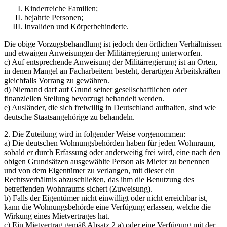
Kinderreiche Familien;
bejahrte Personen;
Invaliden und Körperbehinderte.
Die obige Vorzugsbehandlung ist jedoch den örtlichen Verhältnissen
und etwaigen Anwei­sungen der Militärregierung unterworfen.
c) Auf entsprechende Anweisung der Militärregierung ist an Orten,
in denen Mangel an Facharbeitern besteht, derartigen Arbeitskräften
gleichfalls Vorrang zu gewähren.
d) Niemand darf auf Grund seiner gesellschaftlichen oder
finanziellen Stellung bevorzugt behandelt werden.
e) Ausländer, die sich freiwillig in Deutschland aufhalten, sind wie
deutsche Staatsangehörige zu behandeln.
2. Die Zuteilung wird in folgender Weise vorgenommen:
a) Die deutschen Wohnungsbehörden haben für jeden Wohnraum,
sobald er durch Erfassung oder anderweitig frei wird, eine nach den
obigen Grundsätzen ausgewählte Person als Mieter zu benennen
und von dem Eigentümer zu verlangen, mit dieser ein
Rechtsverhältnis abzuschließen, das ihm die Benutzung des
betreffenden Wohnraums sichert (Zuweisung).
b) Falls der Eigentümer nicht einwilligt oder nicht erreichbar ist,
kann die Wohnungsbehörde eine Verfügung erlassen, welche die
Wirkung eines Mietvertrages hat.
c) Ein Mietvertrag gemäß Absatz 2 a) oder eine Verfügung mit der