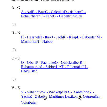
A - G
A - Aal
B - Baas
C - Calculus
D - dalbern
E -
Echauffieren
F - Fähe
G - Gabelfrühstück
H - N
H - Haarnetz
I - Ibex
J - Jach
K - Kaap
L - Laberdan
M -
Machorka
N - Nabob
O - U
O - Obers
P - Pachulke
Q - Quacksalber
R -
Rabattmarke
S - Sabberlatz
T - Tabernakel
U -
Ubiquisten
V - Z
V - Vabanque
W - Wackelpeter
X - Xanthippe
Y -
Yacht
Z - Zabel
️ Maritimes Lexikon
️ Ostpreußen-
Vokabular