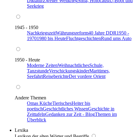
Diktatur
Zweiter Weltkrieg
Shoa, Holocaust
U-Boot und
Seekrieg
1945 - 1950
Nachkriegszeit
Währungsreform
40 Jahre DDR
1950 -
1970
1980 bis Heute
Fluchtgeschichten
Rund ums Auto
1950 - Heute
Moderne Zeiten
Weihnachtliches
Schule,
Tanzstunde
Verschickungskinder
Maritimes,
Seefahrt
Reiseberichte
Der vordere Orient
Andere Themen
Omas Küche
Tierisches
Heiter bis
poetisch
Geschichtliches Wissen
Geschichte in
Zeittafeln
Gedanken zur Zeit - Blog
Themen im
Überblick
Lexika
Lexikon der alten Wörter und Begriffe