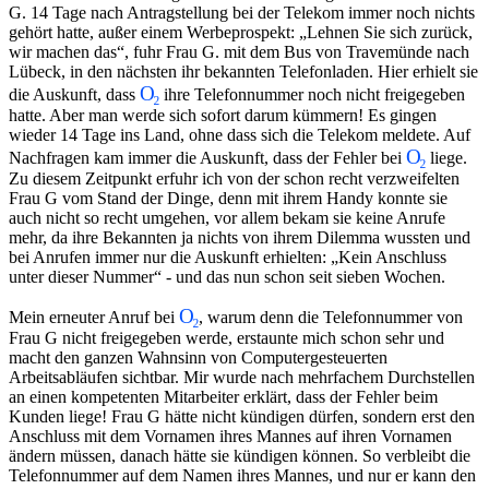
G. 14 Tage nach Antragstellung bei der Telekom immer noch nichts
gehört hatte, außer einem Werbeprospekt:
Lehnen Sie sich zurück,
wir machen das
, fuhr Frau G. mit dem Bus von Travemünde nach
Lübeck, in den nächsten ihr bekannten Telefonladen. Hier erhielt sie
die Auskunft, dass
ihre Telefonnummer noch nicht freigegeben
hatte. Aber man werde sich sofort darum kümmern! Es gingen
wieder 14 Tage ins Land, ohne dass sich die Telekom meldete. Auf
Nachfragen kam immer die Auskunft, dass der Fehler bei
liege.
Zu diesem Zeitpunkt erfuhr ich von der schon recht verzweifelten
Frau G vom Stand der Dinge, denn mit ihrem Handy konnte sie
auch nicht so recht umgehen, vor allem bekam sie keine Anrufe
mehr, da ihre Bekannten ja nichts von ihrem Dilemma wussten und
bei Anrufen immer nur die Auskunft erhielten:
Kein Anschluss
unter dieser Nummer
‑ und das nun schon seit sieben Wochen.
Mein erneuter Anruf bei
, warum denn die Telefonnummer von
Frau G nicht freigegeben werde, erstaunte mich schon sehr und
macht den ganzen Wahnsinn von Computergesteuerten
Arbeitsabläufen sichtbar. Mir wurde nach mehrfachem Durchstellen
an einen kompetenten Mitarbeiter erklärt, dass der Fehler beim
Kunden liege! Frau G hätte nicht kündigen dürfen, sondern erst den
Anschluss mit dem Vornamen ihres Mannes auf ihren Vornamen
ändern müssen, danach hätte sie kündigen können. So verbleibt die
Telefonnummer auf dem Namen ihres Mannes, und nur er kann den