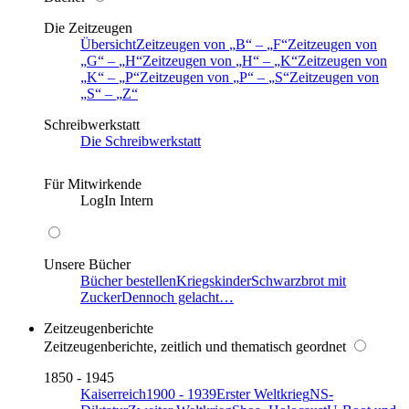
Die Zeitzeugen
Übersicht
Zeitzeugen von
B
–
F
Zeitzeugen von
G
–
H
Zeitzeugen von
H
–
K
Zeitzeugen von
K
–
P
Zeitzeugen von
P
–
S
Zeitzeugen von
S
–
Z
Schreibwerkstatt
Die Schreibwerkstatt
Für Mitwirkende
LogIn Intern
Unsere Bücher
Bücher bestellen
Kriegskinder
Schwarzbrot mit
Zucker
Dennoch gelacht…
Zeitzeugenberichte
Zeitzeugenberichte, zeitlich und thematisch geordnet
1850 - 1945
Kaiserreich
1900 - 1939
Erster Weltkrieg
NS-