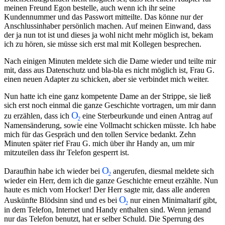
meinen Freund Egon bestelle, auch wenn ich ihr seine
Kundennummer und das Passwort mitteilte. Das könne nur der
Anschlussinhaber persönlich machen. Auf meinen Einwand, dass
der ja nun tot ist und dieses ja wohl nicht mehr möglich ist, bekam
ich zu hören, sie müsse sich erst mal mit Kollegen besprechen.
Nach einigen Minuten meldete sich die Dame wieder und teilte mir
mit, dass aus Datenschutz und bla-bla es nicht möglich ist, Frau G.
einen neuen Adapter zu schicken, aber sie verbindet mich weiter.
Nun hatte ich eine ganz kompetente Dame an der Strippe, sie ließ
sich erst noch einmal die ganze Geschichte vortragen, um mir dann
zu erzählen, dass ich
eine Sterbeurkunde und einen Antrag auf
Namensänderung, sowie eine Vollmacht schicken müsste. Ich habe
mich für das Gespräch und den tollen Service bedankt. Zehn
Minuten später rief Frau G. mich über ihr Handy an, um mir
mitzuteilen dass ihr Telefon gesperrt ist.
Daraufhin habe ich wieder bei
angerufen, diesmal meldete sich
wieder ein Herr, dem ich die ganze Geschichte erneut erzählte. Nun
haute es mich vom Hocker! Der Herr sagte mir, dass alle anderen
Auskünfte Blödsinn sind und es bei
nur einen Minimaltarif gibt,
in dem Telefon, Internet und Handy enthalten sind. Wenn jemand
nur das Telefon benutzt, hat er selber Schuld. Die Sperrung des