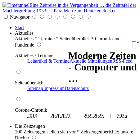
Eine Zeitreise in die Vergangenheit … die Zeittafel der
Machtergreifung 1933 … Parallelen zum Heute entdecken
Navigator
Start
Aktuelles
Aktuelles * Termine * Seitenüberblick * Chronik einer
z
Pandemie
Moderne Zeiten
Aktuelles / Termine
Leitartikel & Termine
Aktuelle Mitteilungen
RSS-Feed
- Computer und
…
Seitenübersicht
Sitemap
Impressum
Datenschutz
Corona-Chronik
2019
|
2020
2021
|
2022
2023
|
2025
Die Zeitzeugen
100 Zeitzeugen stellen sich vor * Zeitzeugenberichte; unsere
Bücher