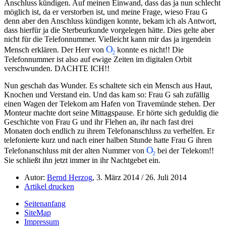
Anschluss kündigen. Auf meinen Einwand, dass das ja nun schlecht
möglich ist, da er verstorben ist, und meine Frage, wieso Frau G
denn aber den Anschluss kündigen konnte, bekam ich als Antwort,
dass hierfür ja die Sterbeurkunde vorgelegen hätte. Dies gelte aber
nicht für die Telefonnummer. Vielleicht kann mir das ja irgendein
Mensch erklären. Der Herr von
konnte es nicht!! Die
Telefonnummer ist also auf ewige Zeiten im digitalen Orbit
verschwunden. DACHTE ICH!!
Nun geschah das Wunder. Es schaltete sich ein Mensch aus Haut,
Knochen und Verstand ein. Und das kam so: Frau G sah zufällig
einen Wagen der Telekom am Hafen von Travemünde stehen. Der
Monteur machte dort seine Mittagspause. Er hörte sich geduldig die
Geschichte von Frau G und ihr Flehen an, ihr nach fast drei
Monaten doch endlich zu ihrem Telefonanschluss zu verhelfen. Er
telefonierte kurz und nach einer halben Stunde hatte Frau G ihren
Telefonanschluss mit der alten Nummer von
bei der Telekom!!
Sie schließt ihn jetzt immer in ihr Nachtgebet ein.
Autor:
Bernd Herzog
, 3. März 2014 / 26. Juli 2014
Artikel drucken
Seitenanfang
SiteMap
Impressum