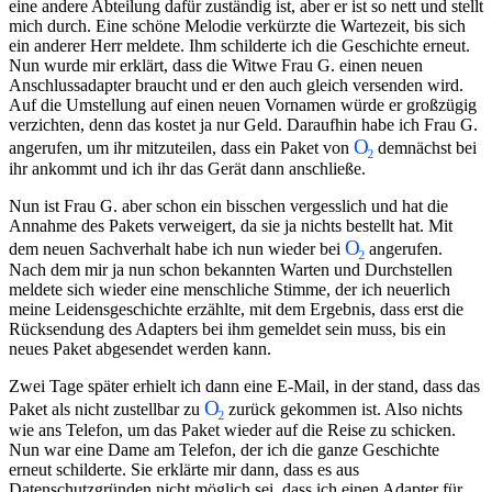
eine andere Abteilung dafür zuständig ist, aber er ist so nett und stellt
mich durch. Eine schöne Melodie verkürzte die Wartezeit, bis sich
ein anderer Herr meldete. Ihm schilderte ich die Geschichte erneut.
Nun wurde mir erklärt, dass die Witwe Frau G. einen neuen
Anschlussadapter braucht und er den auch gleich versenden wird.
Auf die Umstellung auf einen neuen Vornamen würde er großzügig
verzichten, denn das kostet ja nur Geld. Daraufhin habe ich Frau G.
angerufen, um ihr mitzuteilen, dass ein Paket von
demnächst bei
ihr ankommt und ich ihr das Gerät dann anschließe.
Nun ist Frau G. aber schon ein bisschen vergesslich und hat die
Annahme des Pakets verweigert, da sie ja nichts bestellt hat. Mit
dem neuen Sachverhalt habe ich nun wieder bei
angerufen.
Nach dem mir ja nun schon bekannten Warten und Durchstellen
meldete sich wieder eine menschliche Stimme, der ich neuerlich
meine Leidensgeschichte erzählte, mit dem Ergebnis, dass erst die
Rücksendung des Adapters bei ihm gemeldet sein muss, bis ein
neues Paket abgesendet werden kann.
Zwei Tage später erhielt ich dann eine E-Mail, in der stand, dass das
Paket als nicht zustellbar zu
zurück gekommen ist. Also nichts
wie ans Telefon, um das Paket wieder auf die Reise zu schicken.
Nun war eine Dame am Telefon, der ich die ganze Geschichte
erneut schilderte. Sie erklärte mir dann, dass es aus
Datenschutzgründen nicht möglich sei, dass ich einen Adapter für