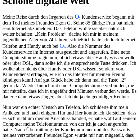
Schöne digitale Welt
Meine Reise durch den Irrgarten des
Kundenservice begann mit
dem Tod meines Freundes Egon G. Seine 85 jährige Frau bat mich,
sein Internet abzumelden. Das Telefon wollte sie aber natürlich
weiter behalten.
Kein Problem
, dachte ich mir in meinem
jugendlichen Alter von 74 Jahren, schließlich hatte ich doch Internet,
Telefon und Handy auch bei
. Also die Nummer des
Kundenservice im Internet rausgesucht und angerufen. Eine nette
Computerstimme fragte nun, ob ich etwas über Handy wissen wolle
oder über DSL, dann sollte ich die entsprechende Taste drücken. Ich
wollte aber nichts über Handy oder DSL wissen, sondern vom
Kundendienst erfragen, wie ich das Internet für meinen Freund
kündigen kann! Auf gut Glück habe ich dann mal die Taste
2
gedrückt. Wieder bin ich mit einer Computerstimme verbunden, die
mir mitteilte, dass ich in ungefähr drei Minuten verbunden werde. Es
dauerte dann etwas länger, aber ich bin ja ein geduldiger Rentner.
Nun war ein echter Mensch am Telefon. Ich schilderte ihm mein
Anliegen und nach einigem Hin und Her konnte ich klarstellen, dass
es sich nicht um meinen Anschluss handelt, er hatte wohl auf seinem
Computer meine Telefonnummer, von der ich ja auch angerufen
hatte. Nach Übermittlung der Kundennummer und des Passworts
meines verstorbenen Freundes Egon wurde mir nun mitgeteilt, dass