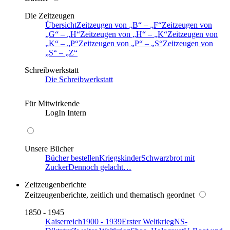
Die Zeitzeugen
Übersicht
Zeitzeugen von
B
–
F
Zeitzeugen von
G
–
H
Zeitzeugen von
H
–
K
Zeitzeugen von
K
–
P
Zeitzeugen von
P
–
S
Zeitzeugen von
S
–
Z
Schreibwerkstatt
Die Schreibwerkstatt
Für Mitwirkende
LogIn Intern
Unsere Bücher
Bücher bestellen
Kriegskinder
Schwarzbrot mit
Zucker
Dennoch gelacht…
Zeitzeugenberichte
Zeitzeugenberichte, zeitlich und thematisch geordnet
1850 - 1945
Kaiserreich
1900 - 1939
Erster Weltkrieg
NS-