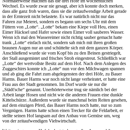
Normalerweise machten das die drei Höfe im wöchentlichen
Wechsel. Es wurde zwar nie gesagt, aber ich konnte doch merken,
dass alle ganz froh waren, dass sie die zeitaufwendige Arbeit gerade
in der Erntezeit nicht belastete. Es war natürlich nicht nur das
Fahren zur Meierei, sondern es begann um sechs Uhr mit dem
Füttern von
Lotte
.
Lotte
bekam eine Kiepe voll Heu, einen
Eimer Häcksel und Hafer sowie einen Eimer voll sauberes Wasser.
Wenn ich mal den Wassereimer nicht richtig sauber gemacht hatte
trank
Lotte
einfach nicht, sondern sah mich mit ihren großen
braunen Augen nur an und schüttelte sich mit dem ganzen Körper.
Anschließend wurde sie vom Kopf bis zu den Beinen gestriegelt,
der Stall ausgemistet und frisches Stroh eingestreut. Schließlich war
Lotte
der wertvollste Besitz auf dem Hof. Nach dem Anlegen des
Zuggeschirrs konnte ich
Lotte
nun vor den Milchwagen spannen
und ab ging die Fahrt zum abgelegensten der drei Höfe, zu Bauer
Harms. Bauer Harms war noch nicht lange verheiratet, er hatte eine
Frau aus der Stadt genommen. Im Dorf wurde sie nur die
Städt'sche
genannt. Unerhörterweise trug sie nämlich bei der
Arbeit lange Hosen und nicht wie die anderen Frauen eine dunkle
Kittelschürze. Außerdem wurde sie manchmal beim Reiten gesehen,
auf dem einzigen Pferd, das Bauer Harms noch hatte, nur so zum
Vergnügen. Harms hatte schon einen Trecker für die Feldarbeit, er
stellte seinen Hof langsam auf den Anbau von Gemüse um, weg
von der zeitaufwendigen Viehwirtschaft.