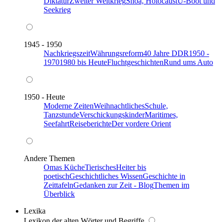
Diktatur
Zweiter Weltkrieg
Shoa, Holocaust
U-Boot und
Seekrieg
1945 - 1950
Nachkriegszeit
Währungsreform
40 Jahre DDR
1950 -
1970
1980 bis Heute
Fluchtgeschichten
Rund ums Auto
1950 - Heute
Moderne Zeiten
Weihnachtliches
Schule,
Tanzstunde
Verschickungskinder
Maritimes,
Seefahrt
Reiseberichte
Der vordere Orient
Andere Themen
Omas Küche
Tierisches
Heiter bis
poetisch
Geschichtliches Wissen
Geschichte in
Zeittafeln
Gedanken zur Zeit - Blog
Themen im
Überblick
Lexika
Lexikon der alten Wörter und Begriffe