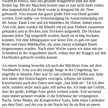
Nachricht zurück, dass das gesamte Roggenfeld platt auf dem
Boden lag. Mit der Maschine konnte man es nun nicht mehr ernten,
aber hauptsächlich das Stroh wurde ja dringend für die Tiere
gebraucht. Also musste das ganze große Feld von Hand gemäht
werden. Emil mähte von Sonnenaufgang bis Sonnenuntergang mit
der Sense, Tante Lene und ich bündelten die Halme, immer einen
Arm voll, dann wurden die Bündel mit ein paar Halmen zusammen
gebunden und in Hocken zum Trocknen aufgestellt. Die Hocken
mussten jeden Tag umgestellt werden, damit sie richtig trocknen
konnten. Für eine Mittagspause war keine Zeit, es gab ein paar
Brote und einen Milchkaffee, die unter einem schattigen Baum
eingenommen wurden. Nach einer Woche waren wir dann mit der
Schinderei in der Augusthitze durch, sodass nun der Roggen auf den
Dachboden gebracht werden konnte.
An einem Sonntag besuchte ich nach der Milchtour Arne auf dem
Nachbarhof. Arne war der einzige Junge in der Umgebung, der
ungefähr in meinem Alter war. Er sah wütend und hilflos aus, hatte
sich hinter den Holzschuppen verzogen, schmiss mit kleinen
Kieselsteinen nach den Enten und sagte
hau bloß ab
. Tat ich aber
nicht, sondern setzte mich ganz still neben ihn. Ich hatte das Gefühl,
dass der große, kräftige Arne gleich weinen würde. Erst stockend
dann immer genauer erzählte er die Erlebnisse der vergangenen
Nacht. Seine Mutter, die Kriegerwitwe Anna, hatte einen Liebhaber
aus dem Dorf, und der war in der Nacht bei ihr im Bett an einem