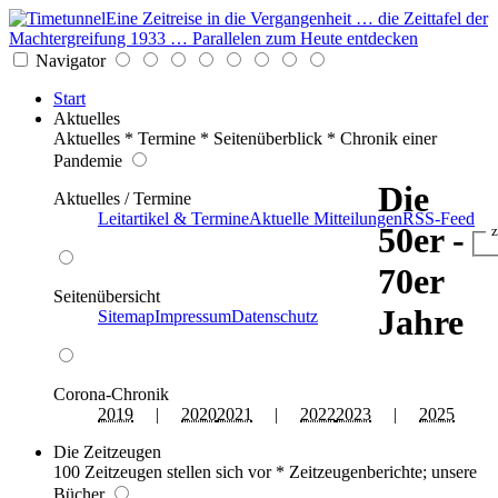
Eine Zeitreise in die Vergangenheit … die Zeittafel der
Machtergreifung 1933 … Parallelen zum Heute entdecken
Navigator
Start
Aktuelles
Aktuelles * Termine * Seitenüberblick * Chronik einer
Pandemie
Die
Aktuelles / Termine
Leitartikel & Termine
Aktuelle Mitteilungen
RSS-Feed
50er -
z
70er
Seitenübersicht
Jahre
Sitemap
Impressum
Datenschutz
Corona-Chronik
2019
|
2020
2021
|
2022
2023
|
2025
Die Zeitzeugen
100 Zeitzeugen stellen sich vor * Zeitzeugenberichte; unsere
Bücher