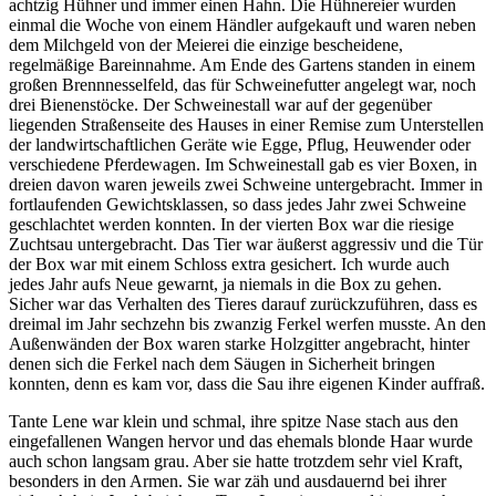
achtzig Hühner und immer einen Hahn. Die Hühnereier wurden
einmal die Woche von einem Händler aufgekauft und waren neben
dem Milchgeld von der Meierei die einzige bescheidene,
regelmäßige Bareinnahme. Am Ende des Gartens standen in einem
großen Brennnesselfeld, das für Schweinefutter angelegt war, noch
drei Bienenstöcke. Der Schweinestall war auf der gegenüber
liegenden Straßenseite des Hauses in einer Remise zum Unterstellen
der landwirtschaftlichen Geräte wie Egge, Pflug, Heuwender oder
verschiedene Pferdewagen. Im Schweinestall gab es vier Boxen, in
dreien davon waren jeweils zwei Schweine untergebracht. Immer in
fortlaufenden Gewichtsklassen, so dass jedes Jahr zwei Schweine
geschlachtet werden konnten. In der vierten Box war die riesige
Zuchtsau untergebracht. Das Tier war äußerst aggressiv und die Tür
der Box war mit einem Schloss extra gesichert. Ich wurde auch
jedes Jahr aufs Neue gewarnt, ja niemals in die Box zu gehen.
Sicher war das Verhalten des Tieres darauf zurückzuführen, dass es
dreimal im Jahr sechzehn bis zwanzig Ferkel werfen musste. An den
Außenwänden der Box waren starke Holzgitter angebracht, hinter
denen sich die Ferkel nach dem Säugen in Sicherheit bringen
konnten, denn es kam vor, dass die Sau ihre eigenen Kinder auffraß.
Tante Lene war klein und schmal, ihre spitze Nase stach aus den
eingefallenen Wangen hervor und das ehemals blonde Haar wurde
auch schon langsam grau. Aber sie hatte trotzdem sehr viel Kraft,
besonders in den Armen. Sie war zäh und ausdauernd bei ihrer