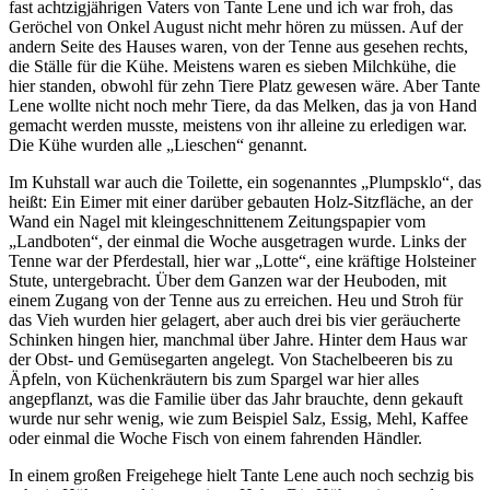
fast achtzigjährigen Vaters von Tante Lene und ich war froh, das
Geröchel von Onkel August nicht mehr hören zu müssen. Auf der
andern Seite des Hauses waren, von der Tenne aus gesehen rechts,
die Ställe für die Kühe. Meistens waren es sieben Milchkühe, die
hier standen, obwohl für zehn Tiere Platz gewesen wäre. Aber Tante
Lene wollte nicht noch mehr Tiere, da das Melken, das ja von Hand
gemacht werden musste, meistens von ihr alleine zu erledigen war.
Die Kühe wurden alle
Lieschen
genannt.
Im Kuhstall war auch die Toilette, ein sogenanntes
Plumpsklo
, das
heißt: Ein Eimer mit einer darüber gebauten Holz-Sitzfläche, an der
Wand ein Nagel mit kleingeschnittenem Zeitungspapier vom
Landboten
, der einmal die Woche ausgetragen wurde. Links der
Tenne war der Pferdestall, hier war
Lotte
, eine kräftige Holsteiner
Stute, untergebracht. Über dem Ganzen war der Heuboden, mit
einem Zugang von der Tenne aus zu erreichen. Heu und Stroh für
das Vieh wurden hier gelagert, aber auch drei bis vier geräucherte
Schinken hingen hier, manchmal über Jahre. Hinter dem Haus war
der Obst- und Gemüsegarten angelegt. Von Stachelbeeren bis zu
Äpfeln, von Küchenkräutern bis zum Spargel war hier alles
angepflanzt, was die Familie über das Jahr brauchte, denn gekauft
wurde nur sehr wenig, wie zum Beispiel Salz, Essig, Mehl, Kaffee
oder einmal die Woche Fisch von einem fahrenden Händler.
In einem großen Freigehege hielt Tante Lene auch noch sechzig bis