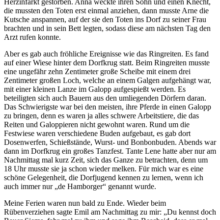
Herzinfarkt gestorben. Anna weckte ihren Sohn und einen Knecht,
die mussten den Toten erst einmal anziehen, dann musste Arne die
Kutsche anspannen, auf der sie den Toten ins Dorf zu seiner Frau
brachten und in sein Bett legten, sodass diese am nächsten Tag den
Arzt rufen konnte.
Aber es gab auch fröhliche Ereignisse wie das Ringreiten. Es fand
auf einer Wiese hinter dem Dorfkrug statt. Beim Ringreiten musste
eine ungefähr zehn Zentimeter große Scheibe mit einem drei
Zentimeter großen Loch, welche an einem Galgen aufgehängt war,
mit einer kleinen Lanze im Galopp aufgespießt werden. Es
beteiligten sich auch Bauern aus den umliegenden Dörfern daran.
Das Schwierigste war bei den meisten, ihre Pferde in einen Galopp
zu bringen, denn es waren ja alles schwere Arbeitstiere, die das
Reiten und Galoppieren nicht gewohnt waren. Rund um die
Festwiese waren verschiedene Buden aufgebaut, es gab dort
Dosenwerfen, Schießstände, Wurst- und Bonbonbuden. Abends war
dann im Dorfkrug ein großes Tanzfest. Tante Lene hatte aber nur am
Nachmittag mal kurz Zeit, sich das Ganze zu betrachten, denn um
18 Uhr musste sie ja schon wieder melken. Für mich war es eine
schöne Gelegenheit, die Dorfjugend kennen zu lernen, wenn ich
auch immer nur
de Hamborger
genannt wurde.
Meine Ferien waren nun bald zu Ende. Wieder beim
Rübenverziehen sagte Emil am Nachmittag zu mir:
Du kennst doch