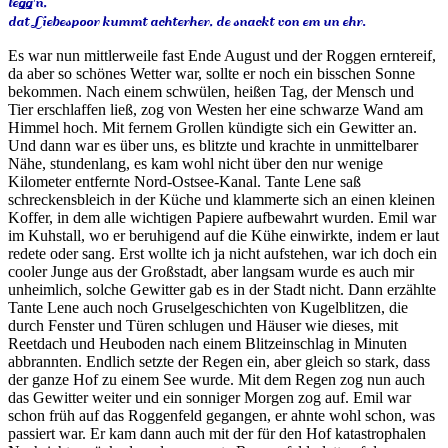
legg'n,
dat Liebespoor kummt achterher, de snackt von em un ehr.
Es war nun mittlerweile fast Ende August und der Roggen erntereif,
da aber so schönes Wetter war, sollte er noch ein bisschen Sonne
bekommen. Nach einem schwülen, heißen Tag, der Mensch und
Tier erschlaffen ließ, zog von Westen her eine schwarze Wand am
Himmel hoch. Mit fernem Grollen kündigte sich ein Gewitter an.
Und dann war es über uns, es blitzte und krachte in unmittelbarer
Nähe, stundenlang, es kam wohl nicht über den nur wenige
Kilometer entfernte Nord-Ostsee-Kanal. Tante Lene saß
schreckensbleich in der Küche und klammerte sich an einen kleinen
Koffer, in dem alle wichtigen Papiere aufbewahrt wurden. Emil war
im Kuhstall, wo er beruhigend auf die Kühe einwirkte, indem er laut
redete oder sang. Erst wollte ich ja nicht aufstehen, war ich doch ein
cooler Junge aus der Großstadt, aber langsam wurde es auch mir
unheimlich, solche Gewitter gab es in der Stadt nicht. Dann erzählte
Tante Lene auch noch Gruselgeschichten von Kugelblitzen, die
durch Fenster und Türen schlugen und Häuser wie dieses, mit
Reetdach und Heuboden nach einem Blitzeinschlag in Minuten
abbrannten. Endlich setzte der Regen ein, aber gleich so stark, dass
der ganze Hof zu einem See wurde. Mit dem Regen zog nun auch
das Gewitter weiter und ein sonniger Morgen zog auf. Emil war
schon früh auf das Roggenfeld gegangen, er ahnte wohl schon, was
passiert war. Er kam dann auch mit der für den Hof katastrophalen