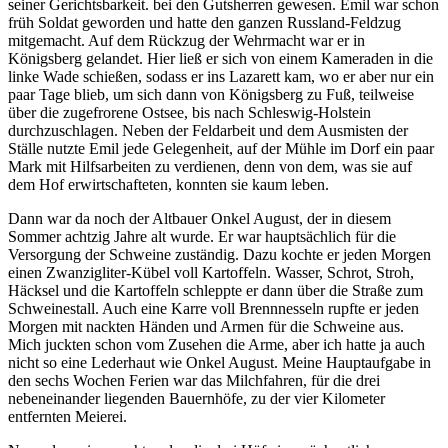
seiner Gerichtsbarkeit.
bei den Gutsherren gewesen. Emil war schon
früh Soldat geworden und hatte den ganzen Russland-Feldzug
mitgemacht. Auf dem Rückzug der Wehrmacht war er in
Königsberg gelandet. Hier ließ er sich von einem Kameraden in die
linke Wade schießen, sodass er ins Lazarett kam, wo er aber nur ein
paar Tage blieb, um sich dann von Königsberg zu Fuß, teilweise
über die zugefrorene Ostsee, bis nach Schleswig-Holstein
durchzuschlagen. Neben der Feldarbeit und dem Ausmisten der
Ställe nutzte Emil jede Gelegenheit, auf der Mühle im Dorf ein paar
Mark mit Hilfsarbeiten zu verdienen, denn von dem, was sie auf
dem Hof erwirtschafteten, konnten sie kaum leben.
Dann war da noch der Altbauer Onkel August, der in diesem
Sommer achtzig Jahre alt wurde. Er war hauptsächlich für die
Versorgung der Schweine zuständig. Dazu kochte er jeden Morgen
einen Zwanzigliter-Kübel voll Kartoffeln. Wasser, Schrot, Stroh,
Häcksel und die Kartoffeln schleppte er dann über die Straße zum
Schweinestall. Auch eine Karre voll Brennnesseln rupfte er jeden
Morgen mit nackten Händen und Armen für die Schweine aus.
Mich juckten schon vom Zusehen die Arme, aber ich hatte ja auch
nicht so eine Lederhaut wie Onkel August. Meine Hauptaufgabe in
den sechs Wochen Ferien war das Milchfahren, für die drei
nebeneinander liegenden Bauernhöfe, zu der vier Kilometer
entfernten Meierei.