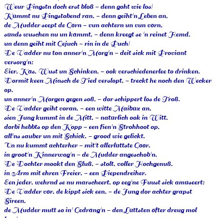
Weur Pingstn doch erst bloß - denn goht wie los!
Kümmt nu Pingstobend ran, - denn geiht'n Leben an,
de Mudder seept de Görn - vun achtern un vun vörn,
sünds wuschen nu un kämmt, - denn kreegt se 'n reinet Hemd,
un denn geiht mit Gejuch - rin in de Puch!
De Vadder nu ton anner'n Morg'n - deit sick mit Proviant
versorg'n:
Eier, Käs, Wust un Schinken, - ook verschiedenerlee to drinken.
Dormit keen Minsch de Tied verslopt, - treckt he noch den Wecker
op,
un anner'n Morgen gegen soß, - dor schippert los de Troß.
De Vadder geiht voran, - een witte Maibüx an,
sien Jung kummt in de Mitt, - natürlich ook in Witt,
dorbi hebbts op den Kopp - een fien'n Strohhoot op,
all'ns sauber un mit Schick, - grood wie gelickt.
Un nu kummt achterher - mit't allerlüttste Göör,
in groot'n Kinnerwog'n - de Mudder angeschob'n.
De Dochter mookt den Sluß, - stolt, voller Hochgenuß,
in Arm mit ehren Freier, - een Piependreiher.
Een jeder, wehrnd se nu marscheert, op eeg'ne Fuust sick amüseert:
De Vadder vör, de kippt sick een, - de Jung dor achter grapst
Sireen,
de Mudder mutt so in' Gedräng'n - den Lüttsten öfter dreug mol