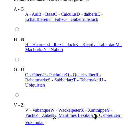
A - G
A - Aal
B - Baas
C - Calculus
D - dalbern
E -
Echauffieren
F - Fähe
G - Gabelfrühstück
H - N
H - Haarnetz
I - Ibex
J - Jach
K - Kaap
L - Laberdan
M -
Machorka
N - Nabob
O - U
O - Obers
P - Pachulke
Q - Quacksalber
R -
Rabattmarke
S - Sabberlatz
T - Tabernakel
U -
Ubiquisten
V - Z
V - Vabanque
W - Wackelpeter
X - Xanthippe
Y -
Yacht
Z - Zabel
️ Maritimes Lexikon
️ Ostpreußen-
Vokabular