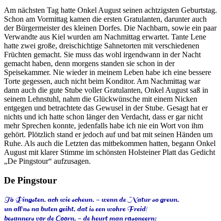
Am nächsten Tag hatte Onkel August seinen achtzigsten Geburtstag.
Schon am Vormittag kamen die ersten Gratulanten, darunter auch
der Bürgermeister des kleinen Dorfes. Die Nachbarn, sowie ein paar
Verwandte aus Kiel wurden am Nachmittag erwartet. Tante Lene
hatte zwei große, dreischichtige Sahnetorten mit verschiedenen
Früchten gemacht. Sie muss das wohl irgendwann in der Nacht
gemacht haben, denn morgens standen sie schon in der
Speisekammer. Nie wieder in meinem Leben habe ich eine bessere
Torte gegessen, auch nicht beim Konditor. Am Nachmittag war
dann auch die gute Stube voller Gratulanten, Onkel August saß in
seinem Lehnstuhl, nahm die Glückwünsche mit einem Nicken
entgegen und betrachtete das Gewusel in der Stube. Gesagt hat er
nichts und ich hatte schon länger den Verdacht, dass er gar nicht
mehr Sprechen konnte, jedenfalls habe ich nie ein Wort von ihm
gehört. Plötzlich stand er jedoch auf und bat mit seinen Händen um
Ruhe. Als auch die Letzten das mitbekommen hatten, begann Onkel
August mit klarer Stimme im schönsten Holsteiner Platt das Gedicht
De Pingstour
aufzusagen.
De Pingstour
To Pingsten, ach wie scheun, - wenn de Natur so greun,
un all'ns na buten geiht, dat is een wohre Freid!
besünners vör de Göörn, - de heurt man räsoneern: