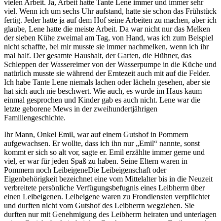
vielen Arbeit. Ja, Arbeit hatte Tante Lene immer und immer sehr
viel. Wenn ich um sechs Uhr aufstand, hatte sie schon das Frühstück
fertig. Jeder hatte ja auf dem Hof seine Arbeiten zu machen, aber ich
glaube, Lene hatte die meiste Arbeit. Da war nicht nur das Melken
der sieben Kühe zweimal am Tag, von Hand, was ich zum Beispiel
nicht schaffte, bei mir musste sie immer nachmelken, wenn ich ihr
mal half. Der gesamte Haushalt, der Garten, die Hühner, das
Schleppen der Wassereimer von der Wasserpumpe in die Küche und
natürlich musste sie während der Erntezeit auch mit auf die Felder.
Ich habe Tante Lene niemals lachen oder lächeln gesehen, aber sie
hat sich auch nie beschwert. Wie auch, es wurde im Haus kaum
einmal gesprochen und Kinder gab es auch nicht. Lene war die
letzte geborene Mews in der zweihundertjährigen
Familiengeschichte.
Ihr Mann, Onkel Emil, war auf einem Gutshof in Pommern
aufgewachsen. Er wollte, dass ich ihn nur
Emil
nannte, sonst
kommt er sich so alt vor, sagte er. Emil erzählte immer gerne und
viel, er war für jeden Spaß zu haben. Seine Eltern waren in
Pommern noch
Leibeigene
Die Leibeigenschaft oder
Eigenbehörigkeit bezeichnet eine vom Mittelalter bis in die Neuzeit
verbreitete persönliche Verfügungsbefugnis eines Leibherrn über
einen Leibeigenen. Leibeigene waren zu Frondiensten verpflichtet
und durften nicht vom Gutshof des Leibherrn wegziehen. Sie
durften nur mit Genehmigung des Leibherrn heiraten und unterlagen