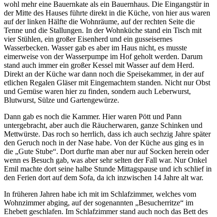
wohl mehr eine Bauernkate als ein Bauernhaus. Die Eingangstür in
der Mitte des Hauses führte direkt in die Küche, von hier aus waren
auf der linken Hälfte die Wohnräume, auf der rechten Seite die
Tenne und die Stallungen. In der Wohnküche stand ein Tisch mit
vier Stühlen, ein großer Eisenherd und ein gusseisernes
Wasserbecken. Wasser gab es aber im Haus nicht, es musste
eimerweise von der Wasserpumpe im Hof geholt werden. Darum
stand auch immer ein großer Kessel mit Wasser auf dem Herd.
Direkt an der Küche war dann noch die Speisekammer, in der auf
etlichen Regalen Gläser mit Eingemachtem standen. Nicht nur Obst
und Gemüse waren hier zu finden, sondern auch Leberwurst,
Blutwurst, Sülze und Gartengewürze.
Dann gab es noch die Kammer. Hier waren Pött und Pann
untergebracht, aber auch die Räucherwaren, ganze Schinken und
Mettwürste. Das roch so herrlich, dass ich auch sechzig Jahre später
den Geruch noch in der Nase habe. Von der Küche aus ging es in
die
Gute Stube
. Dort durfte man aber nur auf Socken herein oder
wenn es Besuch gab, was aber sehr selten der Fall war. Nur Onkel
Emil machte dort seine halbe Stunde Mittagspause und ich schlief in
den Ferien dort auf dem Sofa, da ich inzwischen 14 Jahre alt war.
In früheren Jahren habe ich mit im Schlafzimmer, welches vom
Wohnzimmer abging, auf der sogenannten
Besucherritze
im
Ehebett geschlafen. Im Schlafzimmer stand auch noch das Bett des