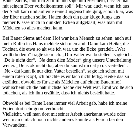
Bauer Siems, fahr mal zu ihm und sage ihm Bescheid, dass er mal
mit seinem Eber vorbeikommen soll
. Mir war, auch wenn ich aus
der Stadt kam und auf eine reine Jungenschule ging, schon klar, was
der Eber machen sollte. Hatten doch ein paar kluge Jungs aus
meiner Klasse mich in dunklen Ecken aufgeklärt, was man mit
Mädchen so alles machen kann.
Bei Bauer Siems auf dem Hof war kein Mensch zu sehen, auch auf
mein Rufen ins Haus meldete sich niemand. Dann kam Heike, die
Tochter, die etwa so alt wie ich war, um die Ecke geradelt.
Wat
wullt du denn
fragte sie mich.
Din Vatter wat bestellen
sagte ich.
De is nicht dor
.
Na denn dien Moder
ging unsere Unterhaltung
weiter.
De is ok nicht dor, aber du kannst mi dat jo ok vertellen
.
Ne - dat kann ik nur dien Vatter bestellen
, sagte ich schon mit
einem roten Kopf, ich brachte es einfach nicht fertig, Heike das zu
erzählen, obwohl es für sie als Mädchen auf einem Bauernhof
wahrscheinlich die natürlichste Sache der Welt war. Emil wollte sich
totlachen, als ich ihm erzählte, dass ich nichts bestellt hatte.
Obwohl es bei Tante Lene immer viel Arbeit gab, habe ich meine
Ferien dort sehr gerne verbracht.
Vielleicht, weil man dort mit seiner Arbeit anerkannt wurde oder
weil man einfach noch nichts anderes kannte als Ferien bei den
Verwandten.