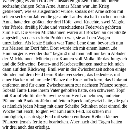
Weiter ging es zum Hof der lautstarken großen Anna und ihrem
sechzehnjährigen Sohn Arne. Annas Mann war
im Krieg
geblieben
, wie es ausgedrückt wurde, sodass der Arne schon mit
seinen sechzehn Jahren die gesamte Landwirtschaft machen musste.
Anna hatte den größten der drei Höfe, zwei Knechte, zwei Mägde,
vier Pferde, dreißig Kühe und verschiedenes Federvieh gehörten
zum Hof. Die vielen Milchkannen waren auf Böcken an der Straße
abgestellt, so dass es kein Problem war, sie auf den Wagen
umzuladen. Als letzte Station war Tante Lene dran, bevor ich nun
zur Meierei im Dorf fuhr. Dort wurde ich mit einem lauten
de
Hamburger is wedder dor
begrüßt und man half mir beim Abladen
der Milchkannen. Mit ein paar Kannen voll Molke für das Jungvieh
und die Schweine, Butter- und Käsebestellungen machte ich mich
dann auf den Rückweg. Emil war in der Zwischenzeit schon einige
Stunden auf dem Feld beim Rübenverziehen, das bedeutete, mit
einer Hacke rund um jede Pflanze die Erde auflockern, das Unkraut
entfernen und für einen Zwischenraum zur nächsten Pflanze sorgen.
Sobald Tante Lene ihrem Vater geholfen hatte, den schweren Topf
mit Kartoffeln für die Schweine vom Herd zu nehmen, und eine
Pfanne mit Bratkartoffeln und fettem Speck aufgesetzt hatte, die gab
es nämlich jeden Mittag mit einer Scheibe Schinken oder einmal die
Woche mit Fisch, folgten wir Emil aufs Feld. Es schien mir
unmöglich, das riesige Feld mit seinen endlosen Reihen kleiner
Pflanzen jemals fertig zu bearbeiten. Aber nach drei Tagen hatten
wir drei auch das erledigt.