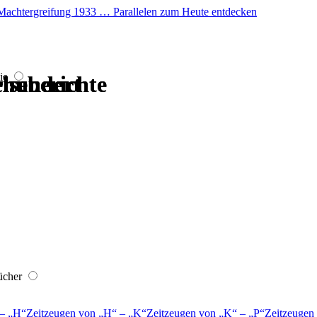
er Machtergreifung 1933 … Parallelen zum Heute entdecken
ie
hrhundert
hrhundert
hrhundert
hrhundert
iseberichte
iseberichte
ücher
–
H
Zeitzeugen von
H
–
K
Zeitzeugen von
K
–
P
Zeitzeugen