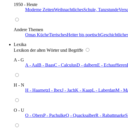
1950 - Heute
Moderne Zeiten
Weihnachtliches
Schule, Tanzstunde
Vers
Andere Themen
Omas Küche
Tierisches
Heiter bis poetisch
Geschichtliche
Lexika
Lexikon der alten Wörter und Begriffe
A - G
A - Aal
B - Baas
C - Calculus
D - dalbern
E - Echauffieren
H - N
H - Haarnetz
I - Ibex
J - Jach
K - Kaap
L - Laberdan
M - M
O - U
O - Obers
P - Pachulke
Q - Quacksalber
R - Rabattmarke
S