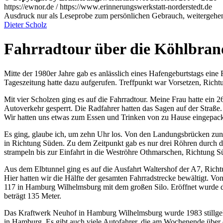
https://ewnor.de / https://www.erinnerungswerkstatt-norderstedt.de
Ausdruck nur als Leseprobe zum persönlichen Gebrauch, weitergehend
Dieter Scholz
Fahrradtour über die Köhlbra
Mitte der 1980er Jahre gab es anlässlich eines Hafengeburtstags ei
Tageszeitung hatte dazu aufgerufen. Treffpunkt war Vorsetzen, Ric
Mit vier Scholzen ging es auf die Fahrradtour. Meine Frau hatte ein 
Autoverkehr gesperrt. Die Radfahrer hatten das Sagen auf der Straße
Wir hatten uns etwas zum Essen und Trinken von zu Hause eingepackt
Es ging, glaube ich, um zehn Uhr los. Von den Landungsbrücken zunä
in Richtung Süden. Zu dem Zeitpunkt gab es nur drei Röhren durch de
strampeln bis zur Einfahrt in die Weströhre Othmarschen, Richtung S
Aus dem Elbtunnel ging es auf die Ausfahrt Waltershof der A7, Ric
Hier hatten wir die Hälfte der gesamten Fahrradstrecke bewältigt.
117 in Hamburg Wilhelmsburg mit dem großen Silo. Eröffnet wurde d
beträgt 135 Meter.
Das Kraftwerk Neuhof in Hamburg Wilhelmsburg wurde 1983 stillgelegt
in Hamburg. Es gibt auch viele Autofahrer, die am Wochenende über 