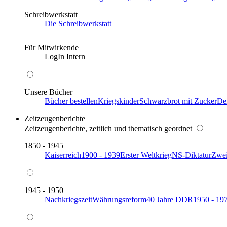
Schreibwerkstatt
Die Schreibwerkstatt
Für Mitwirkende
LogIn Intern
Unsere Bücher
Bücher bestellen
Kriegskinder
Schwarzbrot mit Zucker
De
Zeitzeugenberichte
Zeitzeugenberichte, zeitlich und thematisch geordnet
1850 - 1945
Kaiserreich
1900 - 1939
Erster Weltkrieg
NS-Diktatur
Zwei
1945 - 1950
Nachkriegszeit
Währungsreform
40 Jahre DDR
1950 - 19