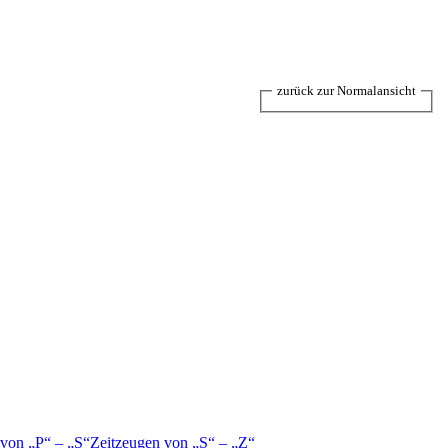
zurück zur Normalansicht
 von
P
–
S
Zeitzeugen von
S
–
Z