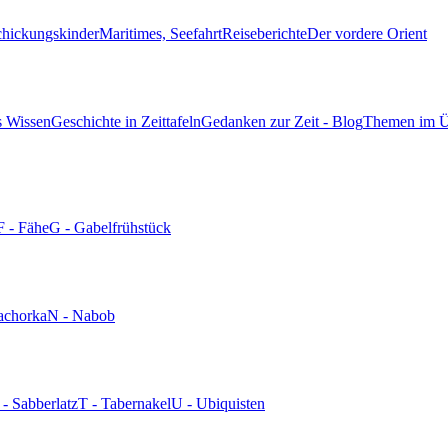
chickungskinder
Maritimes, Seefahrt
Reiseberichte
Der vordere Orient
s Wissen
Geschichte in Zeittafeln
Gedanken zur Zeit - Blog
Themen im Ü
F - Fähe
G - Gabelfrühstück
achorka
N - Nabob
 - Sabberlatz
T - Tabernakel
U - Ubiquisten