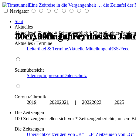
Eine Zeitreise in die Vergangenheit … die Zeittafel d
Navigator
Start
Aktuelles
Aktuelles * Termine * Seitenüberblick * Chronik einer Pandem
80er, 90er Jahre; das 21. Ja
80er, 90er Jahre; das 21. Ja
80er, 90er Jahre; das 21. Ja
80er, 90er Jahre; das 21. Ja
Ausflüge, Fernreisen – Re
Ausflüge, Fernreisen – Re
Aktuelles / Termine
Leitartikel & Termine
Aktuelle Mitteilungen
RSS-Feed
Seitenübersicht
Sitemap
Impressum
Datenschutz
Corona-Chronik
2019
|
2020
2021
|
2022
2023
|
2025
Die Zeitzeugen
100 Zeitzeugen stellen sich vor * Zeitzeugenberichte; unsere B
Die Zeitzeugen
Übersicht
Zeitzeugen von
B
–
F
Zeitzeugen von
G