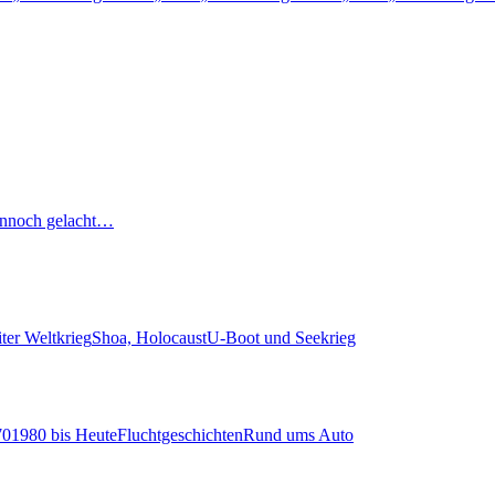
nnoch gelacht…
ter Weltkrieg
Shoa, Holocaust
U-Boot und Seekrieg
70
1980 bis Heute
Fluchtgeschichten
Rund ums Auto