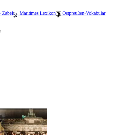
- Zabel
️ Maritimes Lexikon
️ Ostpreußen-Vokabular