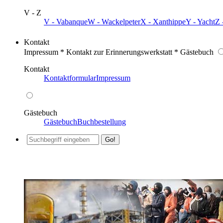
V - Z
V - Vabanque
W - Wackelpeter
X - Xanthippe
Y - Yacht
Z 
Kontakt
Impressum * Kontakt zur Erinnerungswerkstatt * Gästebuch
Kontakt
Kontaktformular
Impressum
Gästebuch
Gästebuch
Buchbestellung