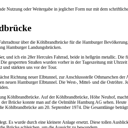
e Nutzung oder Weitergabe in jeglicher Form nur mit dem schriftlich
ndbrücke
ne Fahrradtour über die Köhlbrandbrücke für die Hamburger Bevölkerun
htung Hamburger Landungsbrücken.
26er, und ich ein 28er Hercules Fahrrad, beide in hellgrün metallic. D
. Die gesperrten Straßen wurden vorher in der Tageszeitung mit Uhrzeit
 und stärkten uns vor der Tour.
chst Richtung neuer Elbtunnel, zur Anschlussstelle Othmarschen der Au
n neuen Hamburger Elbtunnel. Die West-, Mittel- und die Oströhre. Jet
üden.
htung Köhlbrandbrücke. Auf der Köhlbrandbrücke, Höhe Neuhof, machten
 Von der Brücke konnte man auf die Oelmühle Hamburg AG sehen. Heut
ie Köhlbrandbrücke am 20. September 1974. Die Gesamtlänge beträgt 3
. Es wurde durch eine kleinere Anlage ersetzt. Diese tollen Ausblick
die Brücke schleichen, um die Aussicht zu bewundern.