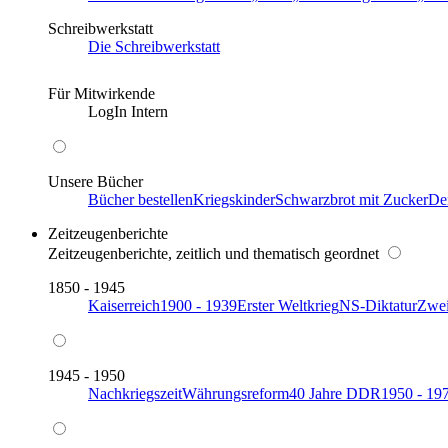
Schreibwerkstatt
Die Schreibwerkstatt
Für Mitwirkende
LogIn Intern
Unsere Bücher
Bücher bestellen
Kriegskinder
Schwarzbrot mit Zucker
De
Zeitzeugenberichte
Zeitzeugenberichte, zeitlich und thematisch geordnet
1850 - 1945
Kaiserreich
1900 - 1939
Erster Weltkrieg
NS-Diktatur
Zwei
1945 - 1950
Nachkriegszeit
Währungsreform
40 Jahre DDR
1950 - 19