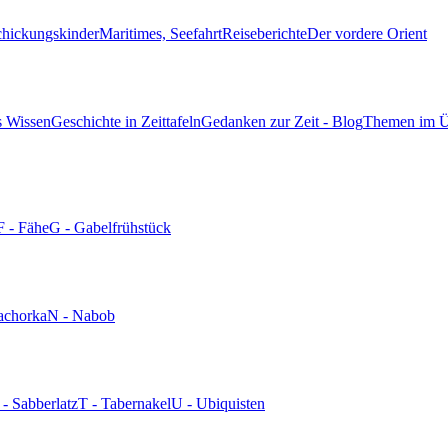
chickungskinder
Maritimes, Seefahrt
Reiseberichte
Der vordere Orient
s Wissen
Geschichte in Zeittafeln
Gedanken zur Zeit - Blog
Themen im Ü
F - Fähe
G - Gabelfrühstück
achorka
N - Nabob
 - Sabberlatz
T - Tabernakel
U - Ubiquisten