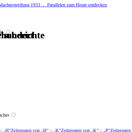
er Machtergreifung 1933 … Parallelen zum Heute entdecken
ie
hrhundert
hrhundert
hrhundert
hrhundert
iseberichte
iseberichte
ücher
–
H
Zeitzeugen von
H
–
K
Zeitzeugen von
K
–
P
Zeitzeugen