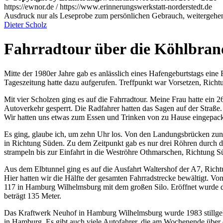
https://ewnor.de / https://www.erinnerungswerkstatt-norderstedt.de
Ausdruck nur als Leseprobe zum persönlichen Gebrauch, weitergehend
Dieter Scholz
Fahrradtour über die Köhlbra
Mitte der 1980er Jahre gab es anlässlich eines Hafengeburtstags ei
Tageszeitung hatte dazu aufgerufen. Treffpunkt war Vorsetzen, Ric
Mit vier Scholzen ging es auf die Fahrradtour. Meine Frau hatte ein 
Autoverkehr gesperrt. Die Radfahrer hatten das Sagen auf der Straße
Wir hatten uns etwas zum Essen und Trinken von zu Hause eingepackt
Es ging, glaube ich, um zehn Uhr los. Von den Landungsbrücken zunä
in Richtung Süden. Zu dem Zeitpunkt gab es nur drei Röhren durch de
strampeln bis zur Einfahrt in die Weströhre Othmarschen, Richtung S
Aus dem Elbtunnel ging es auf die Ausfahrt Waltershof der A7, Ric
Hier hatten wir die Hälfte der gesamten Fahrradstrecke bewältigt.
117 in Hamburg Wilhelmsburg mit dem großen Silo. Eröffnet wurde d
beträgt 135 Meter.
Das Kraftwerk Neuhof in Hamburg Wilhelmsburg wurde 1983 stillgelegt
in Hamburg. Es gibt auch viele Autofahrer, die am Wochenende über 