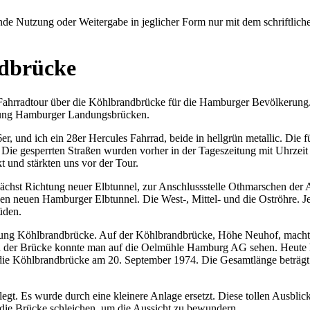
e Nutzung oder Weitergabe in jeglicher Form nur mit dem schriftlich
ndbrücke
ne Fahrradtour über die Köhlbrandbrücke für die Hamburger Bevölkerun
htung Hamburger Landungsbrücken.
26er, und ich ein 28er Hercules Fahrrad, beide in hellgrün metallic. D
. Die gesperrten Straßen wurden vorher in der Tageszeitung mit Uhrzeit
 und stärkten uns vor der Tour.
chst Richtung neuer Elbtunnel, zur Anschlussstelle Othmarschen der Au
n neuen Hamburger Elbtunnel. Die West-, Mittel- und die Oströhre. Jet
üden.
htung Köhlbrandbrücke. Auf der Köhlbrandbrücke, Höhe Neuhof, machten
 Von der Brücke konnte man auf die Oelmühle Hamburg AG sehen. Heut
ie Köhlbrandbrücke am 20. September 1974. Die Gesamtlänge beträgt 3
. Es wurde durch eine kleinere Anlage ersetzt. Diese tollen Ausblick
die Brücke schleichen, um die Aussicht zu bewundern.