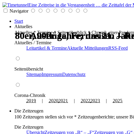
Eine Zeitreise in die Vergangenheit … die Zeittafel d
Navigator
Start
Aktuelles
Aktuelles * Termine * Seitenüberblick * Chronik einer Pandem
80er, 90er Jahre; das 21. Ja
80er, 90er Jahre; das 21. Ja
80er, 90er Jahre; das 21. Ja
80er, 90er Jahre; das 21. Ja
Ausflüge, Fernreisen – Re
Ausflüge, Fernreisen – Re
Aktuelles / Termine
Leitartikel & Termine
Aktuelle Mitteilungen
RSS-Feed
Seitenübersicht
Sitemap
Impressum
Datenschutz
Corona-Chronik
2019
|
2020
2021
|
2022
2023
|
2025
Die Zeitzeugen
100 Zeitzeugen stellen sich vor * Zeitzeugenberichte; unsere B
Die Zeitzeugen
Übersicht
Zeitzeugen von
B
–
F
Zeitzeugen von
G