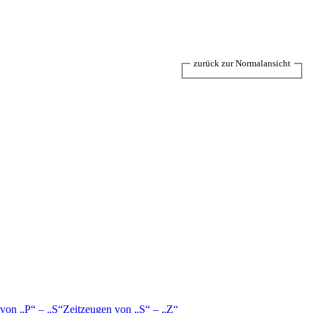
zurück zur Normalansicht
 von
P
–
S
Zeitzeugen von
S
–
Z