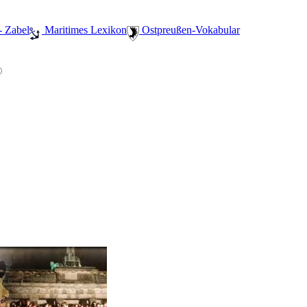
- Zabel
️ Maritimes Lexikon
️ Ostpreußen-Vokabular