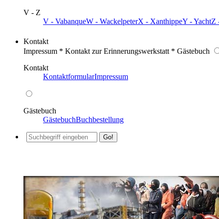
V - Z
V - Vabanque
W - Wackelpeter
X - Xanthippe
Y - Yacht
Z 
Kontakt
Impressum * Kontakt zur Erinnerungswerkstatt * Gästebuch
Kontakt
Kontaktformular
Impressum
Gästebuch
Gästebuch
Buchbestellung