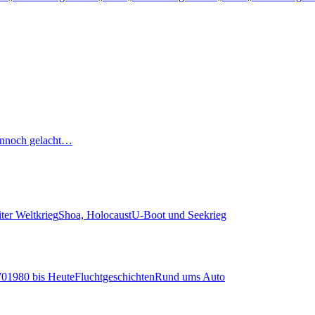
nnoch gelacht…
ter Weltkrieg
Shoa, Holocaust
U-Boot und Seekrieg
70
1980 bis Heute
Fluchtgeschichten
Rund ums Auto