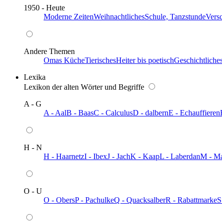
1950 - Heute
Moderne Zeiten
Weihnachtliches
Schule, Tanzstunde
Vers
Andere Themen
Omas Küche
Tierisches
Heiter bis poetisch
Geschichtliche
Lexika
Lexikon der alten Wörter und Begriffe
A - G
A - Aal
B - Baas
C - Calculus
D - dalbern
E - Echauffieren
H - N
H - Haarnetz
I - Ibex
J - Jach
K - Kaap
L - Laberdan
M - M
O - U
O - Obers
P - Pachulke
Q - Quacksalber
R - Rabattmarke
S