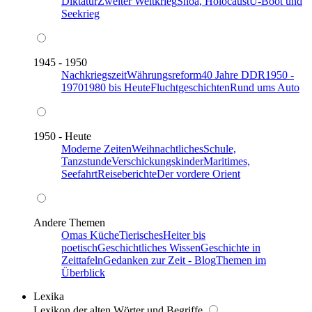
Diktatur
Zweiter Weltkrieg
Shoa, Holocaust
U-Boot und
Seekrieg
1945 - 1950
Nachkriegszeit
Währungsreform
40 Jahre DDR
1950 -
1970
1980 bis Heute
Fluchtgeschichten
Rund ums Auto
1950 - Heute
Moderne Zeiten
Weihnachtliches
Schule,
Tanzstunde
Verschickungskinder
Maritimes,
Seefahrt
Reiseberichte
Der vordere Orient
Andere Themen
Omas Küche
Tierisches
Heiter bis
poetisch
Geschichtliches Wissen
Geschichte in
Zeittafeln
Gedanken zur Zeit - Blog
Themen im
Überblick
Lexika
Lexikon der alten Wörter und Begriffe