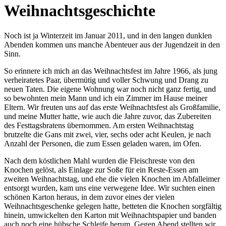
Weihnachtsgeschichte
Noch ist ja Winterzeit im Januar 2011, und in den langen dunklen
Abenden kommen uns manche Abenteuer aus der Jugendzeit in den
Sinn.
So erinnere ich mich an das Weihnachtsfest im Jahre 1966, als jung
verheiratetes Paar, übermütig und voller Schwung und Drang zu
neuen Taten. Die eigene Wohnung war noch nicht ganz fertig, und
so bewohnten mein Mann und ich ein Zimmer im Hause meiner
Eltern. Wir freuten uns auf das erste Weihnachtsfest als Großfamilie,
und meine Mutter hatte, wie auch die Jahre zuvor, das Zubereiten
des Festtagsbratens übernommen. Am ersten Weihnachtstag
brutzelte die Gans mit zwei, vier, sechs oder acht Keulen, je nach
Anzahl der Personen, die zum Essen geladen waren, im Ofen.
Nach dem köstlichen Mahl wurden die Fleischreste von den
Knochen gelöst, als Einlage zur Soße für ein Reste-Essen am
zweiten Weihnachtstag, und ehe die vielen Knochen im Abfalleimer
entsorgt wurden, kam uns eine verwegene Idee. Wir suchten einen
schönen Karton heraus, in dem zuvor eines der vielen
Weihnachtsgeschenke gelegen hatte, betteten die Knochen sorgfältig
hinein, umwickelten den Karton mit Weihnachtspapier und banden
auch noch eine hübsche Schleife herum. Gegen Abend stellten wir