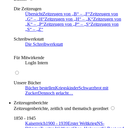
Die Zeitzeugen
Übersicht
Zeitzeugen von
B
–
F
Zeitzeugen von
G
–
H
Zeitzeugen von
H
–
K
Zeitzeugen von
K
–
P
Zeitzeugen von
P
–
S
Zeitzeugen von
S
–
Z
Schreibwerkstatt
Die Schreibwerkstatt
Für Mitwirkende
LogIn Intern
Unsere Bücher
Bücher bestellen
Kriegskinder
Schwarzbrot mit
Zucker
Dennoch gelacht…
Zeitzeugenberichte
Zeitzeugenberichte, zeitlich und thematisch geordnet
1850 - 1945
Kaiserreich
1900 - 1939
Erster Weltkrieg
NS-