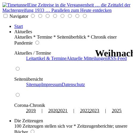
Eine Zeitreise in die Vergangenheit … die Zeittafel der
Machtergreifung 1933 … Parallelen zum Heute entdecken
Navigator
Start
Aktuelles
Aktuelles * Termine * Seitenüberblick * Chronik einer
Pandemie
Weihnach
Aktuelles / Termine
Leitartikel & Termine
Aktuelle Mitteilungen
RSS-Feed
Seitenübersicht
Sitemap
Impressum
Datenschutz
Corona-Chronik
2019
|
2020
2021
|
2022
2023
|
2025
Die Zeitzeugen
100 Zeitzeugen stellen sich vor * Zeitzeugenberichte; unsere
Bücher