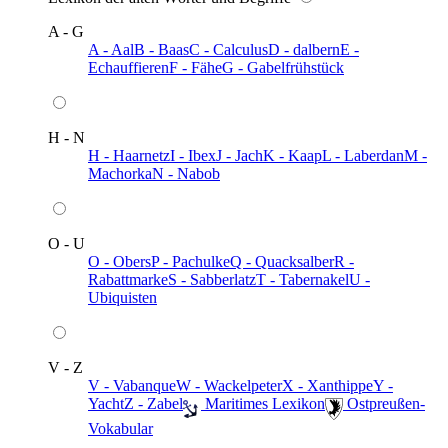
A - G
A - Aal
B - Baas
C - Calculus
D - dalbern
E -
Echauffieren
F - Fähe
G - Gabelfrühstück
H - N
H - Haarnetz
I - Ibex
J - Jach
K - Kaap
L - Laberdan
M -
Machorka
N - Nabob
O - U
O - Obers
P - Pachulke
Q - Quacksalber
R -
Rabattmarke
S - Sabberlatz
T - Tabernakel
U -
Ubiquisten
V - Z
V - Vabanque
W - Wackelpeter
X - Xanthippe
Y -
Yacht
Z - Zabel
️ Maritimes Lexikon
️ Ostpreußen-
Vokabular