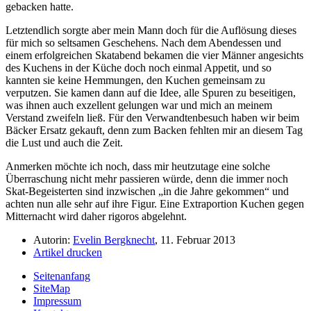
gebacken hatte.
Letztendlich sorgte aber mein Mann doch für die Auflösung dieses
für mich so seltsamen Geschehens. Nach dem Abendessen und
einem erfolgreichen Skatabend bekamen die vier Männer angesichts
des Kuchens in der Küche doch noch einmal Appetit, und so
kannten sie keine Hemmungen, den Kuchen gemeinsam zu
verputzen. Sie kamen dann auf die Idee, alle Spuren zu beseitigen,
was ihnen auch exzellent gelungen war und mich an meinem
Verstand zweifeln ließ. Für den Verwandtenbesuch haben wir beim
Bäcker Ersatz gekauft, denn zum Backen fehlten mir an diesem Tag
die Lust und auch die Zeit.
Anmerken möchte ich noch, dass mir heutzutage eine solche
Überraschung nicht mehr passieren würde, denn die immer noch
Skat-Begeisterten sind inzwischen
in die Jahre gekommen
und
achten nun alle sehr auf ihre Figur. Eine Extraportion Kuchen gegen
Mitternacht wird daher rigoros abgelehnt.
Autorin:
Evelin Bergknecht
, 11. Februar 2013
Artikel drucken
Seitenanfang
SiteMap
Impressum