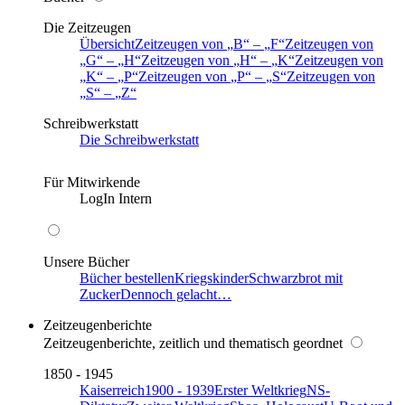
Die Zeitzeugen
Übersicht
Zeitzeugen von
B
–
F
Zeitzeugen von
G
–
H
Zeitzeugen von
H
–
K
Zeitzeugen von
K
–
P
Zeitzeugen von
P
–
S
Zeitzeugen von
S
–
Z
Schreibwerkstatt
Die Schreibwerkstatt
Für Mitwirkende
LogIn Intern
Unsere Bücher
Bücher bestellen
Kriegskinder
Schwarzbrot mit
Zucker
Dennoch gelacht…
Zeitzeugenberichte
Zeitzeugenberichte, zeitlich und thematisch geordnet
1850 - 1945
Kaiserreich
1900 - 1939
Erster Weltkrieg
NS-