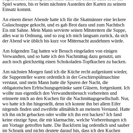
Spiel warten, bis er beim nächsten Austeilen der Karten zu seinem
Einsatz kommt.
An einem dieser Abende hatte ich für die Skatmänner eine leckere
Gulaschsuppe gekocht, und es gab Brot dazu und zum Nachtisch
Eis mit Sahne. Mein Mann servierte seinen Mitstreitern die Suppe,
alles war in Ordnung, und so zog ich mich langsam zurück, da sich
der Abend wie üblich bis kurz vor Mitternacht ausdehnen würde.
Am folgenden Tag hatten wir Besuch eingeladen von einigen
Verwandten, und so hatte ich den Nachmittag dazu genutzt, um
auch noch gleichzeitig einen Schokoladen-Topfkuchen zu backen.
Am nächsten Morgen fand ich die Küche recht aufgeräumt wieder,
die Suppenteller waren ordentlich in der Geschirrspülmaschine
verstaut, und mein Mann hatte die Spuren der Nacht, die
obligatorischen Erfrischungsgetränke samt Gläsern, fortgeräumt. Ich
wollte nun eigentlich den Verwandtenbesuch vorbereiten und
erinnerte mich an den Kuchen für die Nachmittagsgesellschaft. Nur,
wo hatte ich ihn hingestellt, denn ich konnte ihn bei allem Eifer
nirgends finden und zweifelte allmählich an meinem Verstand. Hatte
ich ihn nicht gebacken oder wollte ich ihn erst backen? Ich fand
keine einzige Spur, die mir klarmachte, welche Vorbereitungen ich
am Vortage getroffen hatte. Die Backform lag ordentlich und sauber
im Schrank und nichts deutete darauf hin, dass ich den Kuchen