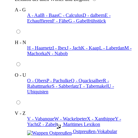
A - G
A - Aal
B - Baas
C - Calculus
D - dalbern
E -
Echauffieren
F - Fähe
G - Gabelfrühstück
H - N
H - Haarnetz
I - Ibex
J - Jach
K - Kaap
L - Laberdan
M -
Machorka
N - Nabob
O - U
O - Obers
P - Pachulke
Q - Quacksalber
R -
Rabattmarke
S - Sabberlatz
T - Tabernakel
U -
Ubiquisten
V - Z
V - Vabanque
W - Wackelpeter
X - Xanthippe
Y -
Yacht
Z - Zabel
️ Maritimes Lexikon
️ Ostpreußen-Vokabular