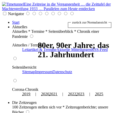
Eine Zeitreise in die Vergangenheit … die Zeittafel der
Machtergreifung 1933 … Parallelen zum Heute entdecken
Navigator
Start
zurück zur Normalansicht
Aktuelles
Aktuelles * Termine * Seitenüberblick * Chronik einer
Pandemie
80er, 90er Jahre; das
Aktuelles / Termine
Leitartikel & Termine
Aktuelle Mitteilungen
RSS-Feed
21. Jahrhundert
Seitenübersicht
Sitemap
Impressum
Datenschutz
Corona-Chronik
2019
|
2020
2021
|
2022
2023
|
2025
Die Zeitzeugen
100 Zeitzeugen stellen sich vor * Zeitzeugenberichte; unsere
Bücher