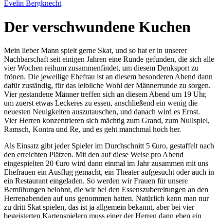
Evelin Bergknecht
Der verschwundene Kuchen
Mein lieber Mann spielt gerne Skat, und so hat er in unserer
Nachbarschaft seit einigen Jahren eine Runde gefunden, die sich alle
vier Wochen reihum zusammenfindet, um diesem Denksport zu
frönen. Die jeweilige Ehefrau ist an diesem besonderen Abend dann
dafür zuständig, für das leibliche Wohl der Männerrunde zu sorgen.
Vier gestandene Männer treffen sich an diesem Abend um 19 Uhr,
um zuerst etwas Leckeres zu essen, anschließend ein wenig die
neuesten Neuigkeiten auszutauschen, und danach wird es Ernst.
Vier Herren konzentrieren sich mächtig zum Grand, zum Nullspiel,
Ramsch, Kontra und Re, und es geht manchmal hoch her.
Als Einsatz gibt jeder Spieler im Durchschnitt 5 €uro, gestaffelt nach
den erreichten Plätzen. Mit den auf diese Weise pro Abend
eingespielten 20 €uro wird dann einmal im Jahr zusammen mit uns
Ehefrauen ein Ausflug gemacht, ein Theater aufgesucht oder auch in
ein Restaurant eingeladen. So werden wir Frauen für unsere
Bemühungen belohnt, die wir bei den Essenszubereitungen an den
Herrenabenden auf uns genommen hatten. Natürlich kann man nur
zu dritt Skat spielen, das ist ja allgemein bekannt, aber bei vier
begeisterten Kartenspielern muss einer der Herren dann eben ein