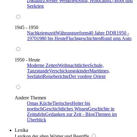
Diktatur
Zweiter Weltkrieg
Shoa, Holocaust
U-Boot und
Seekrieg
1945 - 1950
Nachkriegszeit
Währungsreform
40 Jahre DDR
1950 -
1970
1980 bis Heute
Fluchtgeschichten
Rund ums Auto
1950 - Heute
Moderne Zeiten
Weihnachtliches
Schule,
Tanzstunde
Verschickungskinder
Maritimes,
Seefahrt
Reiseberichte
Der vordere Orient
Andere Themen
Omas Küche
Tierisches
Heiter bis
poetisch
Geschichtliches Wissen
Geschichte in
Zeittafeln
Gedanken zur Zeit - Blog
Themen im
Überblick
Lexika
Lexikon der alten Wörter und Begriffe