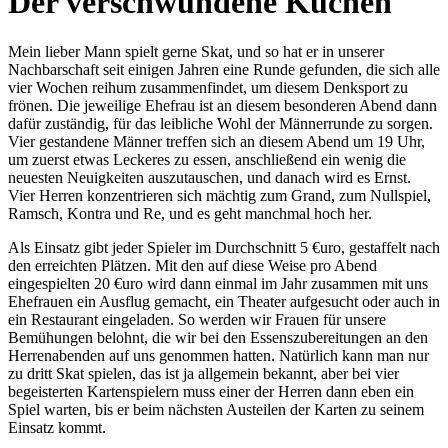
Der verschwundene Kuchen
Mein lieber Mann spielt gerne Skat, und so hat er in unserer
Nachbarschaft seit einigen Jahren eine Runde gefunden, die sich alle
vier Wochen reihum zusammenfindet, um diesem Denksport zu
frönen. Die jeweilige Ehefrau ist an diesem besonderen Abend dann
dafür zuständig, für das leibliche Wohl der Männerrunde zu sorgen.
Vier gestandene Männer treffen sich an diesem Abend um 19 Uhr,
um zuerst etwas Leckeres zu essen, anschließend ein wenig die
neuesten Neuigkeiten auszutauschen, und danach wird es Ernst.
Vier Herren konzentrieren sich mächtig zum Grand, zum Nullspiel,
Ramsch, Kontra und Re, und es geht manchmal hoch her.
Als Einsatz gibt jeder Spieler im Durchschnitt 5 €uro, gestaffelt nach
den erreichten Plätzen. Mit den auf diese Weise pro Abend
eingespielten 20 €uro wird dann einmal im Jahr zusammen mit uns
Ehefrauen ein Ausflug gemacht, ein Theater aufgesucht oder auch in
ein Restaurant eingeladen. So werden wir Frauen für unsere
Bemühungen belohnt, die wir bei den Essenszubereitungen an den
Herrenabenden auf uns genommen hatten. Natürlich kann man nur
zu dritt Skat spielen, das ist ja allgemein bekannt, aber bei vier
begeisterten Kartenspielern muss einer der Herren dann eben ein
Spiel warten, bis er beim nächsten Austeilen der Karten zu seinem
Einsatz kommt.