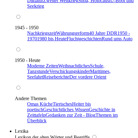
Diktatur
Zweiter Weltkrieg
Shoa, Holocaust
U-Boot und
Seekrieg
1945 - 1950
Nachkriegszeit
Währungsreform
40 Jahre DDR
1950 -
1970
1980 bis Heute
Fluchtgeschichten
Rund ums Auto
1950 - Heute
Moderne Zeiten
Weihnachtliches
Schule,
Tanzstunde
Verschickungskinder
Maritimes,
Seefahrt
Reiseberichte
Der vordere Orient
Andere Themen
Omas Küche
Tierisches
Heiter bis
poetisch
Geschichtliches Wissen
Geschichte in
Zeittafeln
Gedanken zur Zeit - Blog
Themen im
Überblick
Lexika
Lexikon der alten Wörter und Begriffe