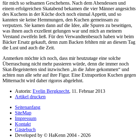
für mich so seltsamen Geschehens. Nach dem Abendessen und
einem erfolgreichen Skatabend bekamen die vier Männer angesichts
des Kuchens in der Küche doch noch einmal Appetit, und so
kannten sie keine Hemmungen, den Kuchen gemeinsam zu
verputzen. Sie kamen dann auf die Idee, alle Spuren zu beseitigen,
was ihnen auch exzellent gelungen war und mich an meinem
Verstand zweifeln ließ. Für den Verwandtenbesuch haben wir beim
Bäcker Ersatz gekauft, denn zum Backen fehlten mir an diesem Tag
die Lust und auch die Zeit.
Anmerken möchte ich noch, dass mir heutzutage eine solche
Überraschung nicht mehr passieren würde, denn die immer noch
Skat-Begeisterten sind inzwischen
in die Jahre gekommen
und
achten nun alle sehr auf ihre Figur. Eine Extraportion Kuchen gegen
Mitternacht wird daher rigoros abgelehnt.
Autorin:
Evelin Bergknecht
, 11. Februar 2013
Artikel drucken
Seitenanfang
SiteMap
Impressum
Kontakt
Gästebuch
Developed by © HaKenn 2004 - 2026