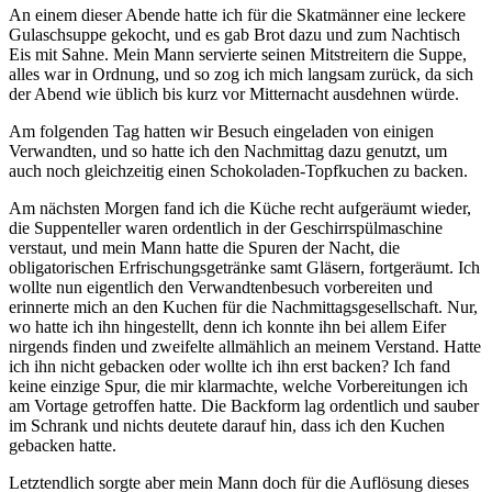
An einem dieser Abende hatte ich für die Skatmänner eine leckere
Gulaschsuppe gekocht, und es gab Brot dazu und zum Nachtisch
Eis mit Sahne. Mein Mann servierte seinen Mitstreitern die Suppe,
alles war in Ordnung, und so zog ich mich langsam zurück, da sich
der Abend wie üblich bis kurz vor Mitternacht ausdehnen würde.
Am folgenden Tag hatten wir Besuch eingeladen von einigen
Verwandten, und so hatte ich den Nachmittag dazu genutzt, um
auch noch gleichzeitig einen Schokoladen-Topfkuchen zu backen.
Am nächsten Morgen fand ich die Küche recht aufgeräumt wieder,
die Suppenteller waren ordentlich in der Geschirrspülmaschine
verstaut, und mein Mann hatte die Spuren der Nacht, die
obligatorischen Erfrischungsgetränke samt Gläsern, fortgeräumt. Ich
wollte nun eigentlich den Verwandtenbesuch vorbereiten und
erinnerte mich an den Kuchen für die Nachmittagsgesellschaft. Nur,
wo hatte ich ihn hingestellt, denn ich konnte ihn bei allem Eifer
nirgends finden und zweifelte allmählich an meinem Verstand. Hatte
ich ihn nicht gebacken oder wollte ich ihn erst backen? Ich fand
keine einzige Spur, die mir klarmachte, welche Vorbereitungen ich
am Vortage getroffen hatte. Die Backform lag ordentlich und sauber
im Schrank und nichts deutete darauf hin, dass ich den Kuchen
gebacken hatte.
Letztendlich sorgte aber mein Mann doch für die Auflösung dieses