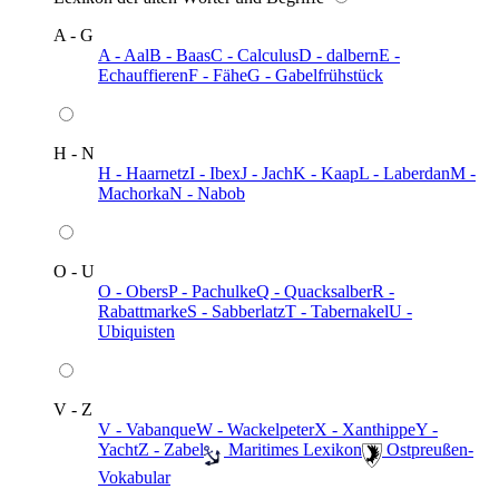
A - G
A - Aal
B - Baas
C - Calculus
D - dalbern
E -
Echauffieren
F - Fähe
G - Gabelfrühstück
H - N
H - Haarnetz
I - Ibex
J - Jach
K - Kaap
L - Laberdan
M -
Machorka
N - Nabob
O - U
O - Obers
P - Pachulke
Q - Quacksalber
R -
Rabattmarke
S - Sabberlatz
T - Tabernakel
U -
Ubiquisten
V - Z
V - Vabanque
W - Wackelpeter
X - Xanthippe
Y -
Yacht
Z - Zabel
️ Maritimes Lexikon
️ Ostpreußen-
Vokabular