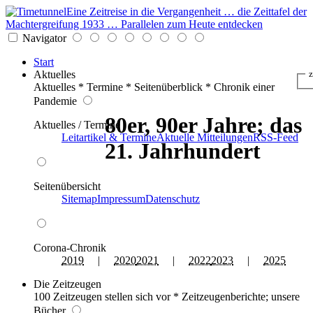
Eine Zeitreise in die Vergangenheit … die Zeittafel der
Machtergreifung 1933 … Parallelen zum Heute entdecken
Navigator
Start
Aktuelles
z
Aktuelles * Termine * Seitenüberblick * Chronik einer
Pandemie
80er, 90er Jahre; das
Aktuelles / Termine
Leitartikel & Termine
Aktuelle Mitteilungen
RSS-Feed
21. Jahrhundert
Seitenübersicht
Sitemap
Impressum
Datenschutz
Corona-Chronik
2019
|
2020
2021
|
2022
2023
|
2025
Die Zeitzeugen
100 Zeitzeugen stellen sich vor * Zeitzeugenberichte; unsere
Bücher