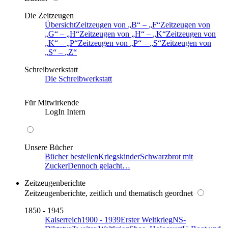
Die Zeitzeugen
Übersicht
Zeitzeugen von
B
–
F
Zeitzeugen von
G
–
H
Zeitzeugen von
H
–
K
Zeitzeugen von
K
–
P
Zeitzeugen von
P
–
S
Zeitzeugen von
S
–
Z
Schreibwerkstatt
Die Schreibwerkstatt
Für Mitwirkende
LogIn Intern
Unsere Bücher
Bücher bestellen
Kriegskinder
Schwarzbrot mit
Zucker
Dennoch gelacht…
Zeitzeugenberichte
Zeitzeugenberichte, zeitlich und thematisch geordnet
1850 - 1945
Kaiserreich
1900 - 1939
Erster Weltkrieg
NS-