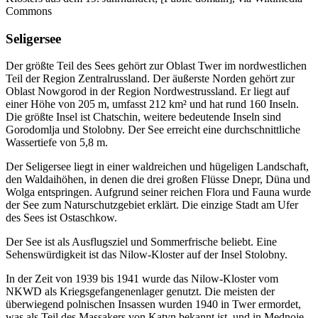
Commons
Seligersee
Der größte Teil des Sees gehört zur Oblast Twer im nordwestlichen
Teil der Region Zentralrussland. Der äußerste Norden gehört zur
Oblast Nowgorod in der Region Nordwestrussland. Er liegt auf
einer Höhe von 205 m, umfasst 212 km² und hat rund 160 Inseln.
Die größte Insel ist Chatschin, weitere bedeutende Inseln sind
Gorodomlja und Stolobny. Der See erreicht eine durchschnittliche
Wassertiefe von 5,8 m.
Der Seligersee liegt in einer waldreichen und hügeligen Landschaft,
den Waldaihöhen, in denen die drei großen Flüsse Dnepr, Düna und
Wolga entspringen. Aufgrund seiner reichen Flora und Fauna wurde
der See zum Naturschutzgebiet erklärt. Die einzige Stadt am Ufer
des Sees ist Ostaschkow.
Der See ist als Ausflugsziel und Sommerfrische beliebt. Eine
Sehenswürdigkeit ist das Nilow-Kloster auf der Insel Stolobny.
In der Zeit von 1939 bis 1941 wurde das Nilow-Kloster vom
NKWD als Kriegsgefangenenlager genutzt. Die meisten der
überwiegend polnischen Insassen wurden 1940 in Twer ermordet,
was als Teil des Massakers von Katyn bekannt ist, und in Mednoje