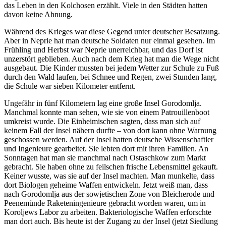
das Leben in den Kolchosen erzählt. Viele in den Städten hatten
davon keine Ahnung.
Während des Krieges war diese Gegend unter deutscher Besatzung.
Aber in Neprie hat man deutsche Soldaten nur einmal gesehen. Im
Frühling und Herbst war Neprie unerreichbar, und das Dorf ist
unzerstört geblieben. Auch nach dem Krieg hat man die Wege nicht
ausgebaut. Die Kinder mussten bei jedem Wetter zur Schule zu Fuß
durch den Wald laufen, bei Schnee und Regen, zwei Stunden lang,
die Schule war sieben Kilometer entfernt.
Ungefähr in fünf Kilometern lag eine große Insel Gorodomlja.
Manchmal konnte man sehen, wie sie von einem Patrouillenboot
umkreist wurde. Die Einheimischen sagten, dass man sich auf
keinem Fall der Insel nähern durfte – von dort kann ohne Warnung
geschossen werden. Auf der Insel hatten deutsche Wissenschaftler
und Ingenieure gearbeitet. Sie lebten dort mit ihren Familien. An
Sonntagen hat man sie manchmal nach Ostaschkow zum Markt
gebracht. Sie haben ohne zu feilschen frische Lebensmittel gekauft.
Keiner wusste, was sie auf der Insel machten. Man munkelte, dass
dort Biologen geheime Waffen entwickeln. Jetzt weiß man, dass
nach Gorodomlja aus der sowjetischen Zone von Bleicherode und
Peenemünde Raketeningenieure gebracht worden waren, um in
Koroljews Labor zu arbeiten. Bakteriologische Waffen erforschte
man dort auch. Bis heute ist der Zugang zu der Insel (jetzt Siedlung