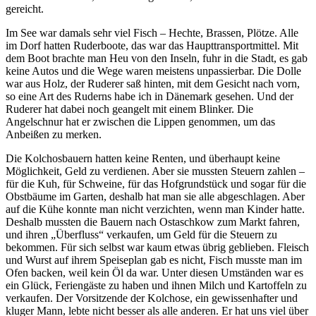
gereicht.
Im See war damals sehr viel Fisch – Hechte, Brassen, Plötze. Alle
im Dorf hatten Ruderboote, das war das Haupttransportmittel. Mit
dem Boot brachte man Heu von den Inseln, fuhr in die Stadt, es gab
keine Autos und die Wege waren meistens unpassierbar. Die Dolle
war aus Holz, der Ruderer saß hinten, mit dem Gesicht nach vorn,
so eine Art des Ruderns habe ich in Dänemark gesehen. Und der
Ruderer hat dabei noch geangelt mit einem Blinker. Die
Angelschnur hat er zwischen die Lippen genommen, um das
Anbeißen zu merken.
Die Kolchosbauern hatten keine Renten, und überhaupt keine
Möglichkeit, Geld zu verdienen. Aber sie mussten Steuern zahlen –
für die Kuh, für Schweine, für das Hofgrundstück und sogar für die
Obstbäume im Garten, deshalb hat man sie alle abgeschlagen. Aber
auf die Kühe konnte man nicht verzichten, wenn man Kinder hatte.
Deshalb mussten die Bauern nach Ostaschkow zum Markt fahren,
und ihren
Überfluss
verkaufen, um Geld für die Steuern zu
bekommen. Für sich selbst war kaum etwas übrig geblieben. Fleisch
und Wurst auf ihrem Speiseplan gab es nicht, Fisch musste man im
Ofen backen, weil kein Öl da war. Unter diesen Umständen war es
ein Glück, Feriengäste zu haben und ihnen Milch und Kartoffeln zu
verkaufen. Der Vorsitzende der Kolchose, ein gewissenhafter und
kluger Mann, lebte nicht besser als alle anderen. Er hat uns viel über