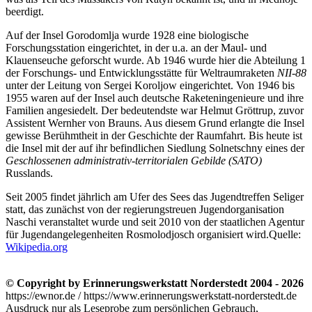
beerdigt.
Auf der Insel Gorodomlja wurde 1928 eine biologische
Forschungsstation eingerichtet, in der u.a. an der Maul- und
Klauenseuche geforscht wurde. Ab 1946 wurde hier die Abteilung 1
der Forschungs- und Entwicklungsstätte für Weltraumraketen
NII-88
unter der Leitung von Sergei Koroljow eingerichtet. Von 1946 bis
1955 waren auf der Insel auch deutsche Raketeningenieure und ihre
Familien angesiedelt. Der bedeutendste war Helmut Gröttrup, zuvor
Assistent Wernher von Brauns. Aus diesem Grund erlangte die Insel
gewisse Berühmtheit in der Geschichte der Raumfahrt. Bis heute ist
die Insel mit der auf ihr befindlichen Siedlung Solnetschny eines der
Geschlossenen administrativ-territorialen Gebilde (SATO)
Russlands.
Seit 2005 findet jährlich am Ufer des Sees das Jugendtreffen Seliger
statt, das zunächst von der regierungstreuen Jugendorganisation
Naschi veranstaltet wurde und seit 2010 von der staatlichen Agentur
für Jugendangelegenheiten Rosmolodjosch organisiert wird.
Quelle:
Wikipedia.org
© Copyright by Erinnerungswerkstatt Norderstedt 2004 - 2026
https://ewnor.de / https://www.erinnerungswerkstatt-norderstedt.de
Ausdruck nur als Leseprobe zum persönlichen Gebrauch,