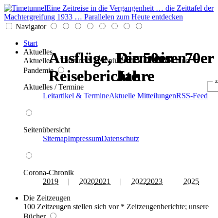
Eine Zeitreise in die Vergangenheit … die Zeittafel der
Machtergreifung 1933 … Parallelen zum Heute entdecken
Navigator
Start
Aktuelles
Ausflüge, Fernreisen –
Ausflüge, Fernreisen –
Die 50er - 70er
Die 50er - 70er
Die 50er - 70er
Die 50er - 70er
Aktuelles * Termine * Seitenüberblick * Chronik einer
Pandemie
Reiseberichte
Reiseberichte
Jahre
Jahre
Jahre
Jahre
z
Aktuelles / Termine
Leitartikel & Termine
Aktuelle Mitteilungen
RSS-Feed
Seitenübersicht
Sitemap
Impressum
Datenschutz
Corona-Chronik
2019
|
2020
2021
|
2022
2023
|
2025
Die Zeitzeugen
100 Zeitzeugen stellen sich vor * Zeitzeugenberichte; unsere
Bücher