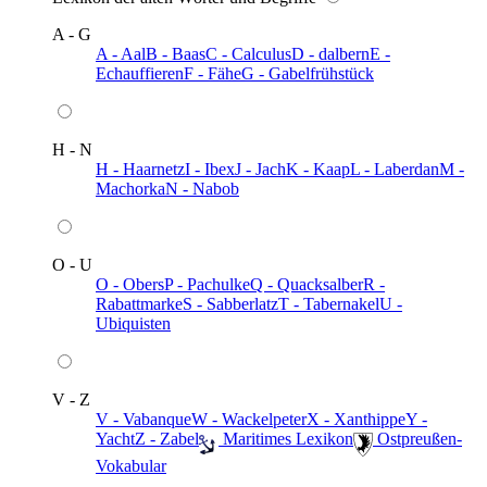
A - G
A - Aal
B - Baas
C - Calculus
D - dalbern
E -
Echauffieren
F - Fähe
G - Gabelfrühstück
H - N
H - Haarnetz
I - Ibex
J - Jach
K - Kaap
L - Laberdan
M -
Machorka
N - Nabob
O - U
O - Obers
P - Pachulke
Q - Quacksalber
R -
Rabattmarke
S - Sabberlatz
T - Tabernakel
U -
Ubiquisten
V - Z
V - Vabanque
W - Wackelpeter
X - Xanthippe
Y -
Yacht
Z - Zabel
️ Maritimes Lexikon
️ Ostpreußen-
Vokabular