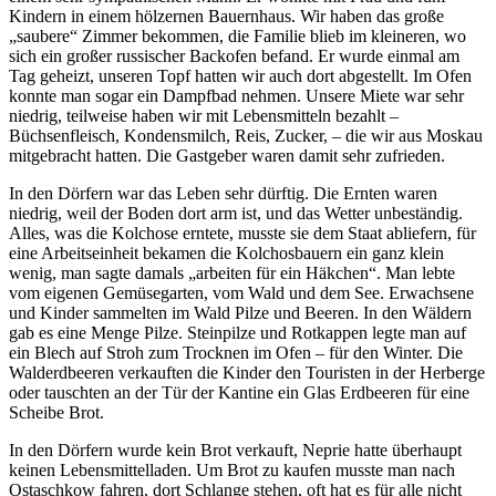
Kindern in einem hölzernen Bauernhaus. Wir haben das große
saubere
Zimmer bekommen, die Familie blieb im kleineren, wo
sich ein großer russischer Backofen befand. Er wurde einmal am
Tag geheizt, unseren Topf hatten wir auch dort abgestellt. Im Ofen
konnte man sogar ein Dampfbad nehmen. Unsere Miete war sehr
niedrig, teilweise haben wir mit Lebensmitteln bezahlt –
Büchsenfleisch, Kondensmilch, Reis, Zucker, – die wir aus Moskau
mitgebracht hatten. Die Gastgeber waren damit sehr zufrieden.
In den Dörfern war das Leben sehr dürftig. Die Ernten waren
niedrig, weil der Boden dort arm ist, und das Wetter unbeständig.
Alles, was die Kolchose erntete, musste sie dem Staat abliefern, für
eine Arbeitseinheit bekamen die Kolchosbauern ein ganz klein
wenig, man sagte damals
arbeiten für ein Häkchen
. Man lebte
vom eigenen Gemüsegarten, vom Wald und dem See. Erwachsene
und Kinder sammelten im Wald Pilze und Beeren. In den Wäldern
gab es eine Menge Pilze. Steinpilze und Rotkappen legte man auf
ein Blech auf Stroh zum Trocknen im Ofen – für den Winter. Die
Walderdbeeren verkauften die Kinder den Touristen in der Herberge
oder tauschten an der Tür der Kantine ein Glas Erdbeeren für eine
Scheibe Brot.
In den Dörfern wurde kein Brot verkauft, Neprie hatte überhaupt
keinen Lebensmittelladen. Um Brot zu kaufen musste man nach
Ostaschkow fahren, dort Schlange stehen, oft hat es für alle nicht