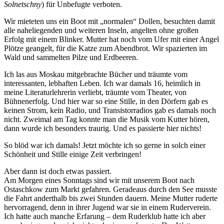
Solnetschny
) für Unbefugte verboten.
Wir mieteten uns ein Boot mit
normalen
Dollen, besuchten damit
alle naheliegenden und weiteren Inseln, angelten ohne großen
Erfolg mit einem Blinker. Mutter hat noch vom Ufer mit einer Angel
Plötze geangelt, für die Katze zum Abendbrot. Wir spazierten im
Wald und sammelten Pilze und Erdbeeren.
Ich las aus Moskau mitgebrachte Bücher und träumte vom
interessanten, lebhaften Leben. Ich war damals 16, heimlich in
meine Literaturlehrerin verliebt, träumte vom Theater, von
Bühnenerfolg. Und hier war so eine Stille, in den Dörfern gab es
keinen Strom, kein Radio, und Transistorradios gab es damals noch
nicht. Zweimal am Tag konnte man die Musik vom Kutter hören,
dann wurde ich besonders traurig. Und es passierte hier nichts!
So blöd war ich damals! Jetzt möchte ich so gerne in solch einer
Schönheit und Stille einige Zeit verbringen!
Aber dann ist doch etwas passiert.
Am Morgen eines Sonntags sind wir mit unserem Boot nach
Ostaschkow zum Markt gefahren. Geradeaus durch den See musste
die Fahrt anderthalb bis zwei Stunden dauern. Meine Mutter ruderte
hervorragend, denn in ihrer Jugend war sie in einem Ruderverein.
Ich hatte auch manche Erfarung – dem Ruderklub hatte ich aber