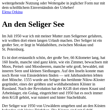
weitergehende Nutzung oder Weitergabe in jeglicher Form nur mit
dem schriftlichem Einverständnis der Urheber!
Elena Orkina
An den Seliger See
Im Juli 1950 war ich mit meiner Mutter zum Seligersee gefahren,
wir wollten dort einen langen Urlaub machen. Der Seliger ist ein
großer See, er liegt in Waldaihöhen, zwischen Moskau und
St. Petersburg.
Es ist dort erstaunlich schön, der große See, 66 Kilometer lang, hat
160 Inseln, manche sind ganz klein, wie ein Zimmer, bewachsen mit
Moos, Preisel- und Moosbeeren, manche sehr groß, bewaldet, mit
inneren Seen und kleinen Siedlungen. Auf den Inseln konnte man
noch Reste von Einsiedeleien finden — seit Jahrhunderten lebten
dort Mönche. 1555 wurde am Seliger das berühmte Nilow-Kloster
gegründet, eines der größten und wohlhabendsten Klöster in
Russland. Nach der Revolution hat der KGB dort einen Knast und
Arbeitslager, ein Gulag, eingerichtet und 1950 hat es noch immer
dem KGB gehört, war ruiniert und hinter Stacheldraht.
Der Seliger war 1950 von Urwäldern umgeben und an den Küsten