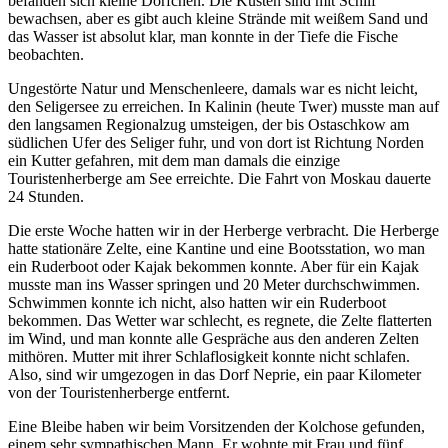
befanden sich kleine Dörfchen. Die Küsten sind mit Schilf
bewachsen, aber es gibt auch kleine Strände mit weißem Sand und
das Wasser ist absolut klar, man konnte in der Tiefe die Fische
beobachten.
Ungestörte Natur und Menschenleere, damals war es nicht leicht,
den Seligersee zu erreichen. In Kalinin (heute Twer) musste man auf
den langsamen Regionalzug umsteigen, der bis Ostaschkow am
südlichen Ufer des Seliger fuhr, und von dort ist Richtung Norden
ein Kutter gefahren, mit dem man damals die einzige
Touristenherberge am See erreichte. Die Fahrt von Moskau dauerte
24 Stunden.
Die erste Woche hatten wir in der Herberge verbracht. Die Herberge
hatte stationäre Zelte, eine Kantine und eine Bootsstation, wo man
ein Ruderboot oder Kajak bekommen konnte. Aber für ein Kajak
musste man ins Wasser springen und 20 Meter durchschwimmen.
Schwimmen konnte ich nicht, also hatten wir ein Ruderboot
bekommen. Das Wetter war schlecht, es regnete, die Zelte flatterten
im Wind, und man konnte alle Gespräche aus den anderen Zelten
mithören. Mutter mit ihrer Schlaflosigkeit konnte nicht schlafen.
Also, sind wir umgezogen in das Dorf Neprie, ein paar Kilometer
von der Touristenherberge entfernt.
Eine Bleibe haben wir beim Vorsitzenden der Kolchose gefunden,
einem sehr sympathischen Mann. Er wohnte mit Frau und fünf