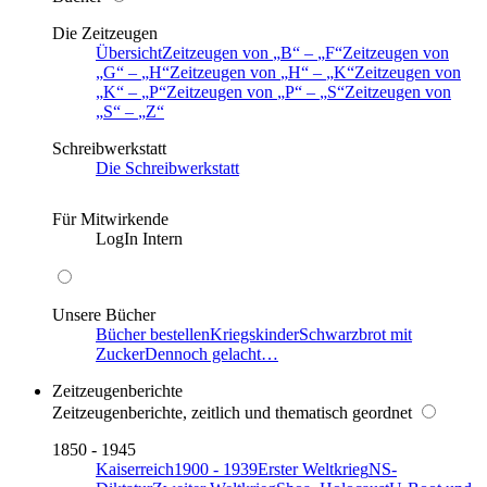
Die Zeitzeugen
Übersicht
Zeitzeugen von
B
–
F
Zeitzeugen von
G
–
H
Zeitzeugen von
H
–
K
Zeitzeugen von
K
–
P
Zeitzeugen von
P
–
S
Zeitzeugen von
S
–
Z
Schreibwerkstatt
Die Schreibwerkstatt
Für Mitwirkende
LogIn Intern
Unsere Bücher
Bücher bestellen
Kriegskinder
Schwarzbrot mit
Zucker
Dennoch gelacht…
Zeitzeugenberichte
Zeitzeugenberichte, zeitlich und thematisch geordnet
1850 - 1945
Kaiserreich
1900 - 1939
Erster Weltkrieg
NS-