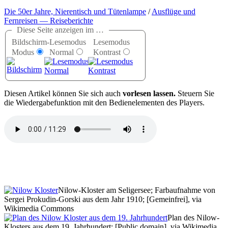
Die 50er Jahre, Nierentisch und Tütenlampe
/
Ausflüge und
Fernreisen — Reiseberichte
Diese Seite anzeigen im …
Bildschirm-
Lesemodus
Lesemodus
Modus
Normal
Kontrast
D
iesen Artikel können Sie sich auch
vorlesen lassen.
Steuern Sie
die Wiedergabefunktion mit den Bedienelementen des Players.
Nilow-Kloster am Seligersee; Farbaufnahme von
Sergei Prokudin-Gorski aus dem Jahr 1910; [Gemeinfrei], via
Wikimedia Commons
Plan des Nilow-
Klosters aus dem 19. Jahrhundert; [Public domain], via Wikimedia