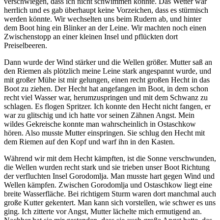
verschwiegen, dass ich nicht schwimmen konnte. Das Wetter war
herrlich und es gab überhaupt keine Vorzeichen, dass es stürmisch
werden könnte. Wir wechselten uns beim Rudern ab, und hinter
dem Boot hing ein Blinker an der Leine. Wir machten noch einen
Zwischenstopp an einer kleinen Insel und pflückten dort
Preiselbeeren.
Dann wurde der Wind stärker und die Wellen größer. Mutter saß an
den Riemen als plötzlich meine Leine stark angespannt wurde, und
mit großer Mühe ist mir gelungen, einen recht großen Hecht in das
Boot zu ziehen. Der Hecht hat angefangen im Boot, in dem schon
recht viel Wasser war, herumzuspringen und mit dem Schwanz zu
schlagen. Es flogen Spritzer. Ich konnte den Hecht nicht fangen, er
war zu glitschig und ich hatte vor seinen Zähnen Angst. Mein
wildes Gekreische konnte man wahrscheinlich in Ostaschkow
hören. Also musste Mutter einspringen. Sie schlug den Hecht mit
dem Riemen auf den Kopf und warf ihn in den Kasten.
Während wir mit dem Hecht kämpften, ist die Sonne verschwunden,
die Wellen wurden recht stark und sie trieben unser Boot Richtung
der verfluchten Insel Gorodomlja. Man musste hart gegen Wind und
Wellen kämpfen. Zwischen Gorodomlja und Ostaschkow liegt eine
breite Wasserfläche. Bei richtigem Sturm waren dort manchmal auch
große Kutter gekentert. Man kann sich vorstellen, wie schwer es uns
ging. Ich zitterte vor Angst, Mutter lächelte mich ermutigend an.