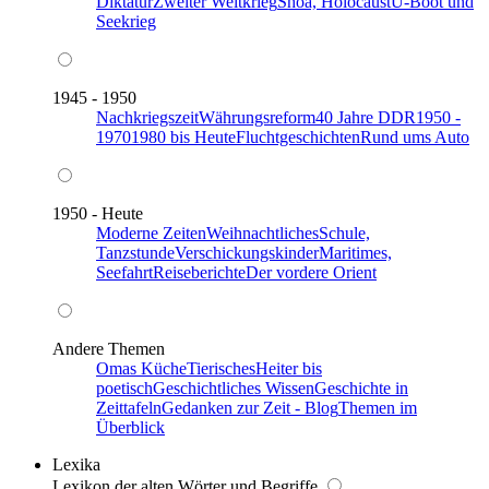
Diktatur
Zweiter Weltkrieg
Shoa, Holocaust
U-Boot und
Seekrieg
1945 - 1950
Nachkriegszeit
Währungsreform
40 Jahre DDR
1950 -
1970
1980 bis Heute
Fluchtgeschichten
Rund ums Auto
1950 - Heute
Moderne Zeiten
Weihnachtliches
Schule,
Tanzstunde
Verschickungskinder
Maritimes,
Seefahrt
Reiseberichte
Der vordere Orient
Andere Themen
Omas Küche
Tierisches
Heiter bis
poetisch
Geschichtliches Wissen
Geschichte in
Zeittafeln
Gedanken zur Zeit - Blog
Themen im
Überblick
Lexika
Lexikon der alten Wörter und Begriffe