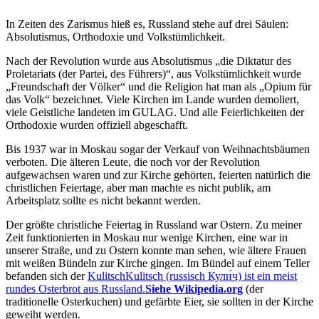
In Zeiten des Zarismus hieß es, Russland stehe auf drei Säulen:
Absolutismus, Orthodoxie und Volkstümlichkeit.
Nach der Revolution wurde aus Absolutismus
die Diktatur des
Proletariats (der Partei, des Führers)
, aus Volkstümlichkeit wurde
Freundschaft der Völker
und die Religion hat man als
Opium für
das Volk
bezeichnet. Viele Kirchen im Lande wurden demoliert,
viele Geistliche landeten im GULAG. Und alle Feierlichkeiten der
Orthodoxie wurden offiziell abgeschafft.
Bis 1937 war in Moskau sogar der Verkauf von Weihnachtsbäumen
verboten. Die älteren Leute, die noch vor der Revolution
aufgewachsen waren und zur Kirche gehörten, feierten natürlich die
christlichen Feiertage, aber man machte es nicht publik, am
Arbeitsplatz sollte es nicht bekannt werden.
Der größte christliche Feiertag in Russland war Ostern. Zu meiner
Zeit funktionierten in Moskau nur wenige Kirchen, eine war in
unserer Straße, und zu Ostern konnte man sehen, wie ältere Frauen
mit weißen Bündeln zur Kirche gingen. Im Bündel auf einem Teller
befanden sich der
Kulitsch
Kulitsch (russisch Кули́ч) ist ein meist
rundes Osterbrot aus Russland.
Siehe Wikipedia.org
(der
traditionelle Osterkuchen) und gefärbte Eier, sie sollten in der Kirche
geweiht werden.