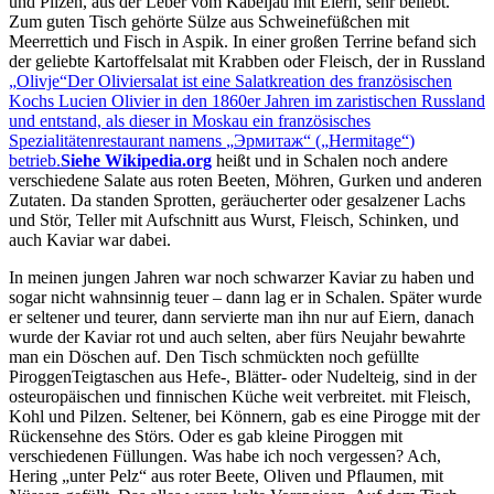
und Pilzen, aus der Leber vom Kabeljau mit Eiern, sehr beliebt.
Zum guten Tisch gehörte Sülze aus Schweinefüßchen mit
Meerrettich und Fisch in Aspik. In einer großen Terrine befand sich
der geliebte Kartoffelsalat mit Krabben oder Fleisch, der in Russland
Olivje
Der Oliviersalat ist eine Salatkreation des französischen
Kochs Lucien Olivier in den 1860er Jahren im zaristischen Russland
und entstand, als dieser in Moskau ein französisches
Spezialitätenrestaurant namens
Эрмитаж
(
Hermitage
)
betrieb.
Siehe Wikipedia.org
heißt und in Schalen noch andere
verschiedene Salate aus roten Beeten, Möhren, Gurken und anderen
Zutaten. Da standen Sprotten, geräucherter oder gesalzener Lachs
und Stör, Teller mit Aufschnitt aus Wurst, Fleisch, Schinken, und
auch Kaviar war dabei.
In meinen jungen Jahren war noch schwarzer Kaviar zu haben und
sogar nicht wahnsinnig teuer – dann lag er in Schalen. Später wurde
er seltener und teurer, dann servierte man ihn nur auf Eiern, danach
wurde der Kaviar rot und auch selten, aber fürs Neujahr bewahrte
man ein Döschen auf. Den Tisch schmückten noch gefüllte
Piroggen
Teigtaschen aus Hefe-, Blätter- oder Nudelteig, sind in der
osteuropäischen und finnischen Küche weit verbreitet.
mit Fleisch,
Kohl und Pilzen. Seltener, bei Könnern, gab es eine Pirogge mit der
Rückensehne des Störs. Oder es gab kleine Piroggen mit
verschiedenen Füllungen. Was habe ich noch vergessen? Ach,
Hering
unter Pelz
aus roter Beete, Oliven und Pflaumen, mit