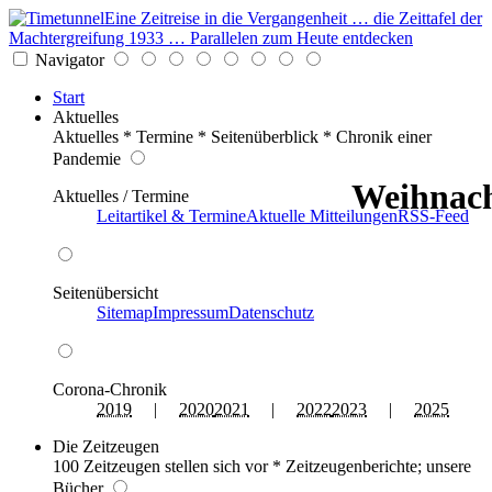
Eine Zeitreise in die Vergangenheit … die Zeittafel der
Machtergreifung 1933 … Parallelen zum Heute entdecken
Navigator
Start
Aktuelles
Aktuelles * Termine * Seitenüberblick * Chronik einer
Pandemie
Weihnach
Aktuelles / Termine
Leitartikel & Termine
Aktuelle Mitteilungen
RSS-Feed
Seitenübersicht
Sitemap
Impressum
Datenschutz
Corona-Chronik
2019
|
2020
2021
|
2022
2023
|
2025
Die Zeitzeugen
100 Zeitzeugen stellen sich vor * Zeitzeugenberichte; unsere
Bücher