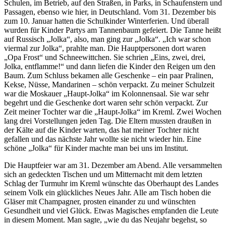
Schulen, im Betrieb, auf den Straßen, in Parks, in Schaufenstern und
Passagen, ebenso wie hier, in Deutschland. Vom 31. Dezember bis
zum 10. Januar hatten die Schulkinder Winterferien. Und überall
wurden für Kinder Partys am Tannenbaum gefeiert. Die Tanne heißt
auf Russisch
Jolka
, also, man ging zur
Jolka
.
Ich war schon
viermal zur Jolka
, prahlte man. Die Hauptpersonen dort waren
Opa Frost
und Schneewittchen. Sie schrien
Eins, zwei, drei,
Jolka, entflamme!
und dann liefen die Kinder den Reigen um den
Baum. Zum Schluss bekamen alle Geschenke – ein paar Pralinen,
Kekse, Nüsse, Mandarinen – schön verpackt. Zu meiner Schulzeit
war die Moskauer
Haupt-Jolka
im Kolonnensaal. Sie war sehr
begehrt und die Geschenke dort waren sehr schön verpackt. Zur
Zeit meiner Tochter war die
Haupt-Jolka
im Kreml. Zwei Wochen
lang drei Vorstellungen jeden Tag. Die Eltern mussten draußen in
der Kälte auf die Kinder warten, das hat meiner Tochter nicht
gefallen und das nächste Jahr wollte sie nicht wieder hin. Eine
schöne
Jolka
für Kinder machte man bei uns im Institut.
Die Hauptfeier war am 31. Dezember am Abend. Alle versammelten
sich an gedeckten Tischen und um Mitternacht mit dem letzten
Schlag der Turmuhr im Kreml wünschte das Oberhaupt des Landes
seinem Volk ein glückliches Neues Jahr. Alle am Tisch hoben die
Gläser mit Champagner, prosten einander zu und wünschten
Gesundheit und viel Glück. Etwas Magisches empfanden die Leute
in diesem Moment. Man sagte,
wie du das Neujahr begehst, so