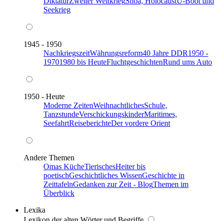
Diktatur
Zweiter Weltkrieg
Shoa, Holocaust
U-Boot und
Seekrieg
1945 - 1950
Nachkriegszeit
Währungsreform
40 Jahre DDR
1950 -
1970
1980 bis Heute
Fluchtgeschichten
Rund ums Auto
1950 - Heute
Moderne Zeiten
Weihnachtliches
Schule,
Tanzstunde
Verschickungskinder
Maritimes,
Seefahrt
Reiseberichte
Der vordere Orient
Andere Themen
Omas Küche
Tierisches
Heiter bis
poetisch
Geschichtliches Wissen
Geschichte in
Zeittafeln
Gedanken zur Zeit - Blog
Themen im
Überblick
Lexika
Lexikon der alten Wörter und Begriffe