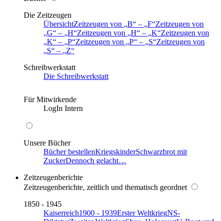
Die Zeitzeugen
Übersicht
Zeitzeugen von
B
–
F
Zeitzeugen von
G
–
H
Zeitzeugen von
H
–
K
Zeitzeugen von
K
–
P
Zeitzeugen von
P
–
S
Zeitzeugen von
S
–
Z
Schreibwerkstatt
Die Schreibwerkstatt
Für Mitwirkende
LogIn Intern
Unsere Bücher
Bücher bestellen
Kriegskinder
Schwarzbrot mit
Zucker
Dennoch gelacht…
Zeitzeugenberichte
Zeitzeugenberichte, zeitlich und thematisch geordnet
1850 - 1945
Kaiserreich
1900 - 1939
Erster Weltkrieg
NS-