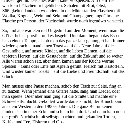
Nüssen gefüllt. Das alles waren kalte Vorspeisen. Auf dem Tisch
war kein Plätzchen frei geblieben. Schalen mit Brot, Obst,
Süßigkeiten landeten woanders. In der Mitte standen Flaschen mit
Wodka, Kognak, Wein und Sekt und Champagner, ungefähr eine
Flasche pro Person, der Nachschub wurde noch irgendwo versteckt.
So, und alle warteten mit Ungeduld auf den Moment, wenn man die
Gläser hebt – prost! – und es losgeht. Und dann begann das Essen
in so einem Tempo, als ob man das ganze Jahr gehungert hat. Immer
wieder sprach jemand einen Toast – auf das Neue Jahr, auf die
Gesundheit, auf unsere Kinder, auf die lieben Damen, auf die
tapferen Herren, auf die Gastgeberin, auf die Zukunft und so weiter.
Alle waren schon satt, aber dann kamen aus der Küche warme
Speisen – Gans oder Ente mit Äpfeln gefüllt, Fleisch mit Kartoffeln.
Und wieder kamen Toasts – auf die Liebe und Freundschaft, auf das
Glück.
Man musste eine Pause machen, schob den Tisch zur Seite, fing an
zu tanzen. Wenn jemand eine Gitarre hatte, sang man Lieder, oder
man spielte. Oder aber man ging auf die Straße und machte eine
Schneeballschlacht. Geböllert wurde damals nicht, der Brauch kam
aus dem Westen in den 1990er Jahren. Die ganz Betrunkenen
fanden sich in einer Ecke und schnarchten dort. Und dann kam noch
der große Nachtisch mit selbstgemachten und gekauften Torten,
Kaffee und Tee, Eiskrem und Obst.