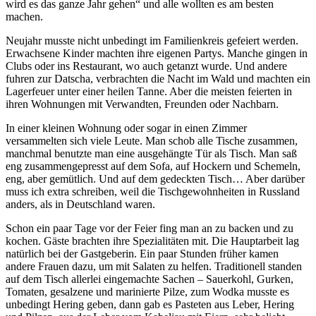
wird es das ganze Jahr gehen
und alle wollten es am besten
machen.
Neujahr musste nicht unbedingt im Familienkreis gefeiert werden.
Erwachsene Kinder machten ihre eigenen Partys. Manche gingen in
Clubs oder ins Restaurant, wo auch getanzt wurde. Und andere
fuhren zur Datscha, verbrachten die Nacht im Wald und machten ein
Lagerfeuer unter einer heilen Tanne. Aber die meisten feierten in
ihren Wohnungen mit Verwandten, Freunden oder Nachbarn.
In einer kleinen Wohnung oder sogar in einen Zimmer
versammelten sich viele Leute. Man schob alle Tische zusammen,
manchmal benutzte man eine ausgehängte Tür als Tisch. Man saß
eng zusammengepresst auf dem Sofa, auf Hockern und Schemeln,
eng, aber gemütlich. Und auf dem gedeckten Tisch… Aber darüber
muss ich extra schreiben, weil die Tischgewohnheiten in Russland
anders, als in Deutschland waren.
Schon ein paar Tage vor der Feier fing man an zu backen und zu
kochen. Gäste brachten ihre Spezialitäten mit. Die Hauptarbeit lag
natürlich bei der Gastgeberin. Ein paar Stunden früher kamen
andere Frauen dazu, um mit Salaten zu helfen. Traditionell standen
auf dem Tisch allerlei eingemachte Sachen – Sauerkohl, Gurken,
Tomaten, gesalzene und marinierte Pilze, zum Wodka musste es
unbedingt Hering geben, dann gab es Pasteten aus Leber, Hering