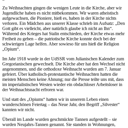
Zu Weihnachten gingen die wenigen Leute in die Kirche, aber wir
Jugendliche haben es nicht mitbekommen. Wir waren atheistisch
aufgewachsen, die Pioniere, hieß es, haben in der Kirche nichts
verloren. Ein Mädchen aus unserer Klasse schrieb im Aufsatz:
Den
Gott gibt es vielleicht, aber natürlich glaube ich nicht an Ihn
.
Während des Krieges hat Stalin entschieden, der Kirche etwas mehr
Freiheit zu geben – die patriotische Kirche konnte doch bei der
schwierigen Lage helfen. Aber sowieso für uns hieß die Religion
Opium
.
Im Jahr 1918 wurde in der UdSSR vom Julianischen Kalender zum
Gregorianischen gewechselt. Die Kirche aber hat den Wechsel nicht
angenommen, und die orthodoxe Weihnacht wurden am 7. Januar
gefeiert. Über katholisch-protestantische Weihnachten hatten die
meisten Menschen keine Ahnung; nur die Presse teilte uns mit, dass
im imperialistischen Westen wieder ein obdachloser Arbeitsloser in
der Weihnachtsnacht erfroren war.
Und statt des
Opiums
hatten wir in unserem Leben einen
wunderschönen Feiertag – das Neue Jahr, den Begriff
Silvester
kannten wir nicht.
Überall im Lande wurden geschmückte Tannen aufgestellt – sie
wurden Neujahrs-Tannen genannt. Sie standen in Wohnungen,