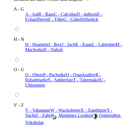
A - G
A - Aal
B - Baas
C - Calculus
D - dalbern
E -
Echauffieren
F - Fähe
G - Gabelfrühstück
H - N
H - Haarnetz
I - Ibex
J - Jach
K - Kaap
L - Laberdan
M -
Machorka
N - Nabob
O - U
O - Obers
P - Pachulke
Q - Quacksalber
R -
Rabattmarke
S - Sabberlatz
T - Tabernakel
U -
Ubiquisten
V - Z
V - Vabanque
W - Wackelpeter
X - Xanthippe
Y -
Yacht
Z - Zabel
️ Maritimes Lexikon
️ Ostpreußen-
Vokabular