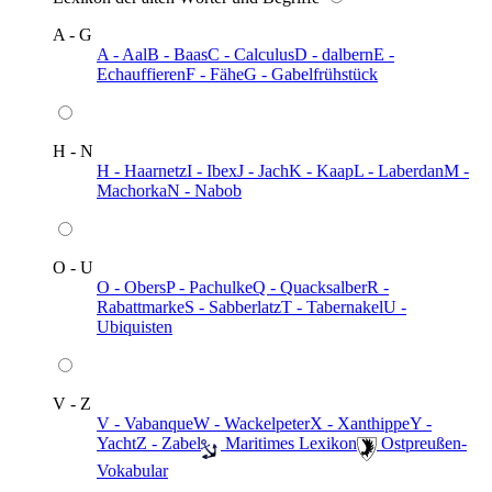
A - G
A - Aal
B - Baas
C - Calculus
D - dalbern
E -
Echauffieren
F - Fähe
G - Gabelfrühstück
H - N
H - Haarnetz
I - Ibex
J - Jach
K - Kaap
L - Laberdan
M -
Machorka
N - Nabob
O - U
O - Obers
P - Pachulke
Q - Quacksalber
R -
Rabattmarke
S - Sabberlatz
T - Tabernakel
U -
Ubiquisten
V - Z
V - Vabanque
W - Wackelpeter
X - Xanthippe
Y -
Yacht
Z - Zabel
️ Maritimes Lexikon
️ Ostpreußen-
Vokabular