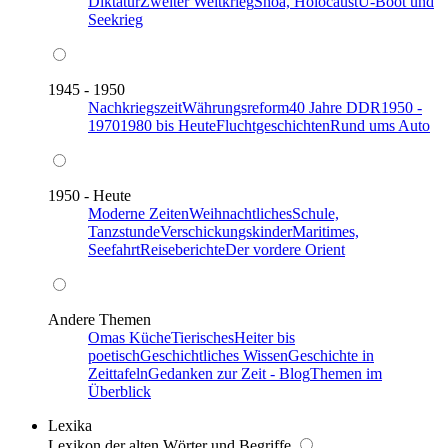
Diktatur
Zweiter Weltkrieg
Shoa, Holocaust
U-Boot und
Seekrieg
1945 - 1950
Nachkriegszeit
Währungsreform
40 Jahre DDR
1950 -
1970
1980 bis Heute
Fluchtgeschichten
Rund ums Auto
1950 - Heute
Moderne Zeiten
Weihnachtliches
Schule,
Tanzstunde
Verschickungskinder
Maritimes,
Seefahrt
Reiseberichte
Der vordere Orient
Andere Themen
Omas Küche
Tierisches
Heiter bis
poetisch
Geschichtliches Wissen
Geschichte in
Zeittafeln
Gedanken zur Zeit - Blog
Themen im
Überblick
Lexika
Lexikon der alten Wörter und Begriffe