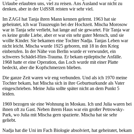
Urlaube erlaubten uns, viel zu reisen. Ans Ausland war nicht zu
denken, aber in der UdSSR reisten wir sehr viel.
Im ZAGI hat Tanja ihren Mann kennen gelernt. 1963 hat sie
geheiratet, ich war Trauzeugin bei der Hochzeit. Mischa Morosow
war in Tanja sehr verliebt, hat lange auf sie gewartet. Für Tanja war
es keine große Liebe, aber er war ein sehr guter Mensch, und sie
wollte Kinder. Sie bekamen eine Tochter Nadja. Tanjas Leben war
nicht leicht. Mischa wurde 1925 geboren, mit 18 in den Krieg
einberufen. In der Nähe von Berlin wurde er verwundet, ein
schweres Schädel-Hirn-Trauma. Er bekam epileptische Anfälle.
1968 hatte er eine Operation, das Loch wurde mit einer Platte
bedeckt, aber die Kopfschmerzen blieben.
Die ganze Zeit waren wir eng verbunden. Und als ich 1970 meine
Tochter bekam, hat Mischa sich in ihre Geburtsurkunde als Vater
eingeschrieben. Meine Julia sollte später nicht an dem Punkt 5
leiden.
1969 bezogen sie eine Wohnung in Moskau. Ich und Julia waren bei
ihnen oft zu Gast. Neben ihrem Haus war ein großer Petrowsky-
Park, wo Julia mit Mischa gern spazierte. Mischa hat sie sehr
geliebt.
Nadja hat die Uni im Fach Biologie absolviert, hat geheiratet, bekam