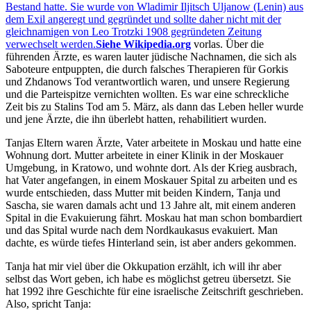
Bestand hatte. Sie wurde von Wladimir Iljitsch Uljanow (Lenin) aus
dem Exil angeregt und gegründet und sollte daher nicht mit der
gleichnamigen von Leo Trotzki 1908 gegründeten Zeitung
verwechselt werden.
Siehe Wikipedia.org
vorlas. Über die
führenden Ärzte, es waren lauter jüdische Nachnamen, die sich als
Saboteure entpuppten, die durch falsches Therapieren für Gorkis
und Zhdanows Tod verantwortlich waren, und unsere Regierung
und die Parteispitze vernichten wollten. Es war eine schreckliche
Zeit bis zu Stalins Tod am 5. März, als dann das Leben heller wurde
und jene Ärzte, die ihn überlebt hatten, rehabilitiert wurden.
Tanjas Eltern waren Ärzte, Vater arbeitete in Moskau und hatte eine
Wohnung dort. Mutter arbeitete in einer Klinik in der Moskauer
Umgebung, in Kratowo, und wohnte dort. Als der Krieg ausbrach,
hat Vater angefangen, in einem Moskauer Spital zu arbeiten und es
wurde entschieden, dass Mutter mit beiden Kindern, Tanja und
Sascha, sie waren damals acht und 13 Jahre alt, mit einem anderen
Spital in die Evakuierung fährt. Moskau hat man schon bombardiert
und das Spital wurde nach dem Nordkaukasus evakuiert. Man
dachte, es würde tiefes Hinterland sein, ist aber anders gekommen.
Tanja hat mir viel über die Okkupation erzählt, ich will ihr aber
selbst das Wort geben, ich habe es möglichst getreu übersetzt. Sie
hat 1992 ihre Geschichte für eine israelische Zeitschrift geschrieben.
Also, spricht Tanja: