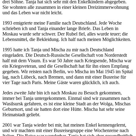
drei Söhne. Tanja hat sich sehr mit den Enkelkindern abgegeben.
Sie wohnten alle zusammen in einer kleinen Dreizimmerwohnung
und das Leben war nicht leicht.
1993 emigrierte meine Familie nach Deutschland. Jede Woche
schrieben ich und Tanja einander lange Briefe. Das Leben in
Moskau wurde sehr schwer. Der Rubel fiel, alles wurde teuer; die
Lebensmittel, die Bekleidung. Ich half nach meinen Möglichkeiten.
1995 hatte ich Tanja und Mischa zu mir nach Deutschland
eingeladen. Die Deutsch-Russische Gesellschaft von Norderstedt
half mit dem Visum. Es war 50 Jahre nach Kriegsende, Mischa war
ein Kriegsveteran, und die Gesellschaft hat für ihn einen Empfang
gegeben. Wir reisten nach Berlin, wo Mischa im Mai 1945 im Spital
lag, nach Lübeck, nach Bremen, und dann mit einer Busreise für
vier Tage nach Paris. Meine Gäste waren glücklich, ich auch.
Jedes zweite Jahr bin ich nach Moskau zu Besuch gekommen,
immer bei Tanja untergekommen. Einmal sind wir zusammen nach
Wasilsursk gefahren, es ist eine kleine Stadt an der Wolga, Mischas
Geburtsort, und sie hatten dort eine Hütte. Mischa hat sehr seine
Heimatstadt geliebt.
2001 war Tanja wieder bei mir, hat meinen Enkel kennengelernt,
und wir machten mit einer Busreisegruppe eine Wochenreise nach
Italien. Die Reise war wunderbar, Tanja hat sich aber gesundheitlich