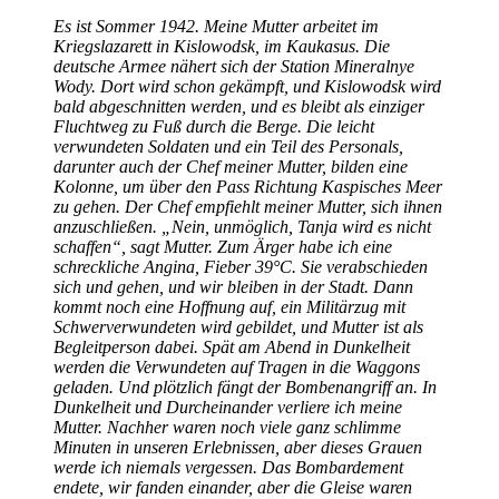
Es ist Sommer 1942. Meine Mutter arbeitet im
Kriegslazarett in Kislowodsk, im Kaukasus. Die
deutsche Armee nähert sich der Station Mineralnye
Wody. Dort wird schon gekämpft, und Kislowodsk wird
bald abgeschnitten werden, und es bleibt als einziger
Fluchtweg zu Fuß durch die Berge. Die leicht
verwundeten Soldaten und ein Teil des Personals,
darunter auch der Chef meiner Mutter, bilden eine
Kolonne, um über den Pass Richtung Kaspisches Meer
zu gehen. Der Chef empfiehlt meiner Mutter, sich ihnen
anzuschließen.
Nein, unmöglich, Tanja wird es nicht
schaffen
, sagt Mutter. Zum Ärger habe ich eine
schreckliche Angina, Fieber 39°C. Sie verabschieden
sich und gehen, und wir bleiben in der Stadt. Dann
kommt noch eine Hoffnung auf, ein Militärzug mit
Schwerverwundeten wird gebildet, und Mutter ist als
Begleitperson dabei. Spät am Abend in Dunkelheit
werden die Verwundeten auf Tragen in die Waggons
geladen. Und plötzlich fängt der Bombenangriff an. In
Dunkelheit und Durcheinander verliere ich meine
Mutter. Nachher waren noch viele ganz schlimme
Minuten in unseren Erlebnissen, aber dieses Grauen
werde ich niemals vergessen. Das Bombardement
endete, wir fanden einander, aber die Gleise waren