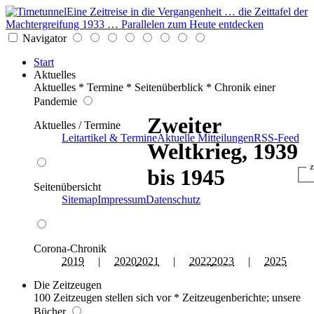
Eine Zeitreise in die Vergangenheit … die Zeittafel der
Machtergreifung 1933 … Parallelen zum Heute entdecken
Navigator
Start
Aktuelles
Aktuelles * Termine * Seitenüberblick * Chronik einer
Pandemie
Zweiter
Aktuelles / Termine
Leitartikel & Termine
Aktuelle Mitteilungen
RSS-Feed
Weltkrieg, 1939
z
bis 1945
Seitenübersicht
Sitemap
Impressum
Datenschutz
Corona-Chronik
2019
|
2020
2021
|
2022
2023
|
2025
Die Zeitzeugen
100 Zeitzeugen stellen sich vor * Zeitzeugenberichte; unsere
Bücher