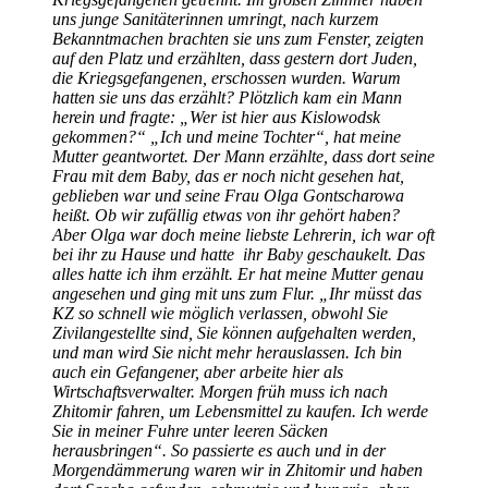
uns junge Sanitäterinnen umringt, nach kurzem
Bekanntmachen brachten sie uns zum Fenster, zeigten
auf den Platz und erzählten, dass gestern dort Juden,
die Kriegsgefangenen, erschossen wurden. Warum
hatten sie uns das erzählt? Plötzlich kam ein Mann
herein und fragte:
Wer ist hier aus Kislowodsk
gekommen?
Ich und meine Tochter
, hat meine
Mutter geantwortet. Der Mann erzählte, dass dort seine
Frau mit dem Baby, das er noch nicht gesehen hat,
geblieben war und seine Frau Olga Gontscharowa
heißt. Ob wir zufällig etwas von ihr gehört haben?
Aber Olga war doch meine liebste Lehrerin, ich war oft
bei ihr zu Hause und hatte ihr Baby geschaukelt. Das
alles hatte ich ihm erzählt. Er hat meine Mutter genau
angesehen und ging mit uns zum Flur.
Ihr müsst das
KZ so schnell wie möglich verlassen, obwohl Sie
Zivilangestellte sind, Sie können aufgehalten werden,
und man wird Sie nicht mehr herauslassen. Ich bin
auch ein Gefangener, aber arbeite hier als
Wirtschaftsverwalter. Morgen früh muss ich nach
Zhitomir fahren, um Lebensmittel zu kaufen. Ich werde
Sie in meiner Fuhre unter leeren Säcken
herausbringen
. So passierte es auch und in der
Morgendämmerung waren wir in Zhitomir und haben