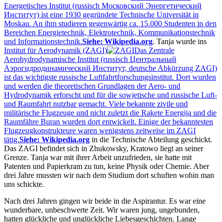
Energetisches Institut (russisch Московский Энергетический
Институт) ist eine 1930 gegründete Technische Universität in
Moskau. An ihm studieren gegenwärtig ca. 15.000 Studenten in den
Bereichen Energietechnik, Elektrotechnik, Kommunikationstechnik
und Informationstechnik.
Siehe: Wikipedia.org
. Tanja wurde ins
Institut für Aerodynamik (ZAGI)
Das Zentrale
Aerohydrodynamische Institut (russisch Центральный
Аэрогидродинамический Институт, deutsche Abkürzung ZAGI)
ist das wichtigste russische Luftfahrtforschungsinstitut. Dort wurden
und werden die theoretischen Grundlagen der Aero- und
Hydrodynamik erforscht und für die sowjetische und russische Luft-
und Raumfahrt nutzbar gemacht. Viele bekannte zivile und
militärische Flugzeuge und nicht zuletzt die Rakete Energija und die
Raumfähre Buran wurden dort entwickelt. Einige der bekanntesten
Flugzeugkonstrukteure waren wenigstens zeitweise im ZAGI
tätig.
Siehe: Wikipedia.org
in die Technische Abteilung geschickt.
Das ZAGI befindet sich in Zhukowsky, Kratowo liegt an seiner
Grenze. Tanja war mit ihrer Arbeit unzufrieden, sie hatte mit
Patenten und Papierkram zu tun, keine Physik oder Chemie. Aber
drei Jahre mussten wir nach dem Studium dort schuften wohin man
uns schickte.
Nach drei Jahren gingen wir beide in die Aspirantur. Es war eine
wunderbare, unbeschwerte Zeit. Wir waren jung, ungebunden,
hatten glückliche und unglückliche Liebesgeschichten. Lange