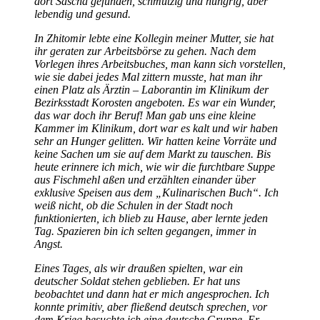
dort Sascha gefunden, schmutzig und hungrig, aber
lebendig und gesund.
In Zhitomir lebte eine Kollegin meiner Mutter, sie hat
ihr geraten zur Arbeitsbörse zu gehen. Nach dem
Vorlegen ihres Arbeitsbuches, man kann sich vorstellen,
wie sie dabei jedes Mal zittern musste, hat man ihr
einen Platz als Ärztin – Laborantin im Klinikum der
Bezirksstadt Korosten angeboten. Es war ein Wunder,
das war doch ihr Beruf! Man gab uns eine kleine
Kammer im Klinikum, dort war es kalt und wir haben
sehr an Hunger gelitten. Wir hatten keine Vorräte und
keine Sachen um sie auf dem Markt zu tauschen. Bis
heute erinnere ich mich, wie wir die furchtbare Suppe
aus Fischmehl aßen und erzählten einander über
exklusive Speisen aus dem
Kulinarischen Buch
. Ich
weiß nicht, ob die Schulen in der Stadt noch
funktionierten, ich blieb zu Hause, aber lernte jeden
Tag. Spazieren bin ich selten gegangen, immer in
Angst.
Eines Tages, als wir draußen spielten, war ein
deutscher Soldat stehen geblieben. Er hat uns
beobachtet und dann hat er mich angesprochen. Ich
konnte primitiv, aber fließend deutsch sprechen, vor
dem Krieg besuchte ich eine deutsche Gruppe. Er