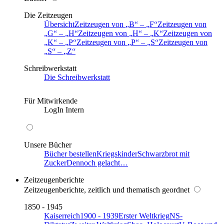
Die Zeitzeugen
Übersicht
Zeitzeugen von
B
–
F
Zeitzeugen von
G
–
H
Zeitzeugen von
H
–
K
Zeitzeugen von
K
–
P
Zeitzeugen von
P
–
S
Zeitzeugen von
S
–
Z
Schreibwerkstatt
Die Schreibwerkstatt
Für Mitwirkende
LogIn Intern
Unsere Bücher
Bücher bestellen
Kriegskinder
Schwarzbrot mit
Zucker
Dennoch gelacht…
Zeitzeugenberichte
Zeitzeugenberichte, zeitlich und thematisch geordnet
1850 - 1945
Kaiserreich
1900 - 1939
Erster Weltkrieg
NS-