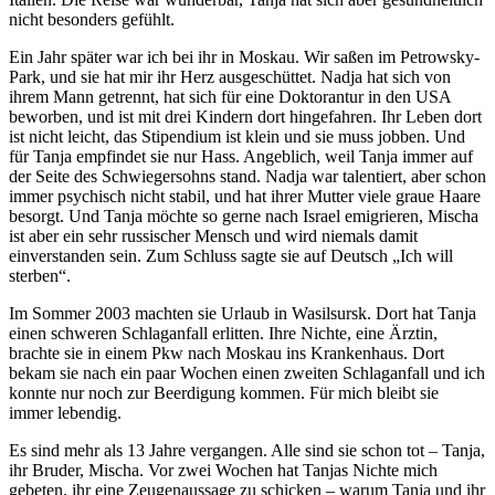
nicht besonders gefühlt.
Ein Jahr später war ich bei ihr in Moskau. Wir saßen im Petrowsky-
Park, und sie hat mir ihr Herz ausgeschüttet. Nadja hat sich von
ihrem Mann getrennt, hat sich für eine Doktorantur in den USA
beworben, und ist mit drei Kindern dort hingefahren. Ihr Leben dort
ist nicht leicht, das Stipendium ist klein und sie muss jobben. Und
für Tanja empfindet sie nur Hass. Angeblich, weil Tanja immer auf
der Seite des Schwiegersohns stand. Nadja war talentiert, aber schon
immer psychisch nicht stabil, und hat ihrer Mutter viele graue Haare
besorgt. Und Tanja möchte so gerne nach Israel emigrieren, Mischa
ist aber ein sehr russischer Mensch und wird niemals damit
einverstanden sein. Zum Schluss sagte sie auf Deutsch
Ich will
sterben
.
Im Sommer 2003 machten sie Urlaub in Wasilsursk. Dort hat Tanja
einen schweren Schlaganfall erlitten. Ihre Nichte, eine Ärztin,
brachte sie in einem Pkw nach Moskau ins Krankenhaus. Dort
bekam sie nach ein paar Wochen einen zweiten Schlaganfall und ich
konnte nur noch zur Beerdigung kommen. Für mich bleibt sie
immer lebendig.
Es sind mehr als 13 Jahre vergangen. Alle sind sie schon tot – Tanja,
ihr Bruder, Mischa. Vor zwei Wochen hat Tanjas Nichte mich
gebeten, ihr eine Zeugenaussage zu schicken – warum Tanja und ihr