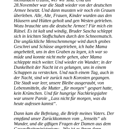
28.November war die Stadt wieder von der deutschen
Armee besetzt. Und dann mussten wir noch ein Grauen
überleben. Alle, Alte, Frauen, Kinder wurden aus den
Häusern und Hütten geholt und gen Westen getrieben.
Wozu brauchte uns die deutsche Armee? Für mich ein
Rätsel. Es ist kalt und windig, Bruder Sascha schleppt
sich in leichten Stoffschuhen durch den Schneematsch.
Die unglückliche Menschenmenge wird durch grobes
Geschrei und Schüsse angetrieben, ich habe Mama
angebettelt, uns in den Graben zu legen, ich war so
müde und konnte nicht mehr gehen, aber Mama
schleppte mich weiter. Und wieder ein Wunder; in der
Dunkelheit der Nacht ist es gelungen, uns in einem
Schuppen zu verstecken. Und nach einem Tag, auch in
der Nacht, sind wir zurück nach Korosten gegangen.
Die Stadt war leer, unsere Bleibe ausgeraubt, von
Lebensmitteln, die Mutter
für morgen
gespart hatte,
kein Krümchen. Und für hungrige Nachkriegsjahre
war unsere Parole
Lass nicht für morgen, was du
heute aufessen kannst
.
Dann kam die Befreiung, die Briefe meines Vaters. Der
empfand unser Zurückkommen vom
Jenseits
als
Wunder, und die giftigen Fragen der Damen aus dem
Gesundheitsministerium:
Wie ist es ihnen denn