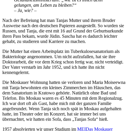
gelungen, am Leben zu bleiben?
– Ja, wie? –
Nach der Befreiung hat man Tanjas Mutter und ihrem Bruder
Ausweise nach den deutschen Papieren ausgestellt. So wurden sie
Russen, und Tanja, die erst mit 16 auf Grund der Geburtsurkunde
ihren Pass bekam, wurde Jüdin. Sascha hat es dadurch leichter
gehabt, zu studieren und Karriere zu machen.
Die Mutter hat einen Arbeitsplatz im Tuberkulosesanatorium als
Bakteriologe angenommen. Um nicht aufzufallen, hat sie ihre
Doktorarbeit, die vor dem Krieg schon fertig war, nicht verteidigt.
Der Vater verstarb im Jahr 1952, und ich hatte ihn nicht
kennengelernt.
Die Moskauer Wohnung hatten sie verloren und Maria Moiseewna
mit Tanja bewohnten ein kleines Zimmerchen im Häuschen, das
dem Sanatorium in Kratowo gehörte. Natürlich ohne Bad und
Telefon. Bis Moskau waren es 45 Minuten mit dem Regionalzug.
Ich war dort oft als Gast, habe mich mit der ganzen Familie
angefreundet. Wenn Tanja sich noch spät in Moskau aufgehalten
hatte, im Theater oder im Konzert, hat sie immer bei uns
übernachtet, wir hatten ein Sofa, dass
Tanjas Sofa
hieß.
1957 absolvierten wir unser Studium im
MEI
Das Moskauer