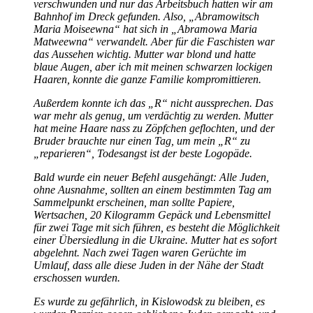
verschwunden und nur das Arbeitsbuch hatten wir am
Bahnhof im Dreck gefunden. Also,
Abramowitsch
Maria Moiseewna
hat sich in
Abramowa Maria
Matweewna
verwandelt. Aber für die Faschisten war
das Aussehen wichtig. Mutter war blond und hatte
blaue Augen, aber ich mit meinen schwarzen lockigen
Haaren, konnte die ganze Familie kompromittieren.
Außerdem konnte ich das
R
nicht aussprechen. Das
war mehr als genug, um verdächtig zu werden. Mutter
hat meine Haare nass zu Zöpfchen geflochten, und der
Bruder brauchte nur einen Tag, um mein
R
zu
reparieren
, Todesangst ist der beste Logopäde.
Bald wurde ein neuer Befehl ausgehängt: Alle Juden,
ohne Ausnahme, sollten an einem bestimmten Tag am
Sammelpunkt erscheinen, man sollte Papiere,
Wertsachen, 20 Kilogramm Gepäck und Lebensmittel
für zwei Tage mit sich führen, es besteht die Möglichkeit
einer Übersiedlung in die Ukraine. Mutter hat es sofort
abgelehnt. Nach zwei Tagen waren Gerüchte im
Umlauf, dass alle diese Juden in der Nähe der Stadt
erschossen wurden.
Es wurde zu gefährlich, in Kislowodsk zu bleiben, es