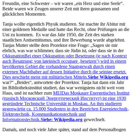
Freundin, eine Schwester – wir waren
ein Herz und eine Seele
.
Beide waren wir Zeugen unserer Zeit mit ihren grausamen und
glücklichen Momenten.
Tanja wollte eigentlich Physik studieren. Sie machte ihr Abitur mit
einer goldenen Medaille und hatte das Recht, ohne Prüfungen an die
Uni zu kommen. Es war das Jahr 1950, die Zeit des starken
staatlichen Antisemitismus, und ihre Bewerbung wurde abgelehnt.
Tanjas Mutter stellte dem Prorektor eine Frage:
Sagen sie mir
ehrlich, was war schlimmer, dass sie Jüdin ist, oder dass sie in der
Okkupation
Bei einer Okkupation oder Besetzung (je nach Kontext
auch Besatzung; von lateinisch occupare
besetzen
) wird in einem
bevölkerten Gebiet die vorhandene Staatsgewalt durch einen
externen Machthaber auf dessen Initiative durch die seinige ersetzt.
Dies geschieht meist mit militärischen Mitteln.
Siehe Wikipedia.org
war?
Beides
, antwortete der Prorektor. Tanja hat dann ein Jahr
im Bibliotheksinstitut studiert, das war wenigstens nicht weit vom
Haus, und ist nachher zum
MEI
Das Moskauer Energetisches Institut
(russisch Московский Энергетический Институт) ist eine 1930
gegründete Technische Universität in Moskau. An ihm studieren
gegenwärtig ca. 15.000 Studenten in den Bereichen Energietechnik,
Elektrotechnik, Kommunikationstechnik und
Informationstechnik.
Siehe: Wikipedia.org
gewechselt.
Damals, und noch viele Jahre später, stand auf dem Personalbogen