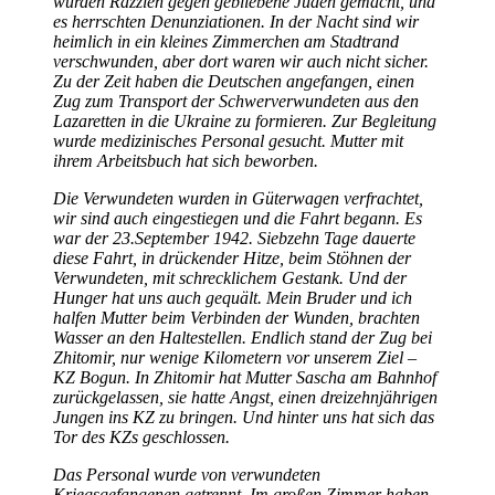
wurden Razzien gegen gebliebene Juden gemacht, und
es herrschten Denunziationen. In der Nacht sind wir
heimlich in ein kleines Zimmerchen am Stadtrand
verschwunden, aber dort waren wir auch nicht sicher.
Zu der Zeit haben die Deutschen angefangen, einen
Zug zum Transport der Schwerverwundeten aus den
Lazaretten in die Ukraine zu formieren. Zur Begleitung
wurde medizinisches Personal gesucht. Mutter mit
ihrem Arbeitsbuch hat sich beworben.
Die Verwundeten wurden in Güterwagen verfrachtet,
wir sind auch eingestiegen und die Fahrt begann. Es
war der 23.September 1942. Siebzehn Tage dauerte
diese Fahrt, in drückender Hitze, beim Stöhnen der
Verwundeten, mit schrecklichem Gestank. Und der
Hunger hat uns auch gequält. Mein Bruder und ich
halfen Mutter beim Verbinden der Wunden, brachten
Wasser an den Haltestellen. Endlich stand der Zug bei
Zhitomir, nur wenige Kilometern vor unserem Ziel –
KZ Bogun. In Zhitomir hat Mutter Sascha am Bahnhof
zurückgelassen, sie hatte Angst, einen dreizehnjährigen
Jungen ins KZ zu bringen. Und hinter uns hat sich das
Tor des KZs geschlossen.
Das Personal wurde von verwundeten
Kriegsgefangenen getrennt. Im großen Zimmer haben