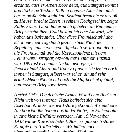
erzählte, dass er Albert Roos heißt, aus Stuttgart kommt
und dort eine Tochter Ruth in meinem Alter hat, nach
der er große Sehnsucht hat. Seitdem besuchte er uns oft
zu Hause, brachte Essen in seinem Kochgeschirr, zeigte
Ruths Fotos. Dann hat er mich gebeten, an Ruth einen
Brief zu schreiben. Bald bekam ich eine Antwort, wir
haben uns befreundet. Über diese Freundschaft habe
ich in meinem Tagebuch geschrieben. Nach der
Befreiung haben wir mein Tagebuch verbrannt, denn
die Freundschaft und die Korrespondenz mit dem
Feind waren strafbar, obwohl der Feind ein Pazifist
war. 1991 ist es meiner Nichte gelungen, in
Deutschland Albert und Ruth zu finden. Sie lebten noch
immer in Stuttgart, Albert war schon alt und sehr
krank. Meine Nichte hat noch die Möglichkeit gehabt,
ihm meinen Brief vorzulesen.
Herbst 1943. Die deutsche Armee ist auf dem Rückzug.
Nicht weit von unserem Haus befindet sich eine
Eisenbahnbrücke, die wird stark gebombt. Wir und eine
Nachbarfamilie haben uns in der Nähe, im Eichenhain
in eine kleine Erdhütte verzogen. Am 19.November
1943 wurde Korosten befreit. Aber es gab noch starke
Kämpfe und Artilleriefeuer. Wir hatten noch
niemandem erzählt, wer wir sind. Und am