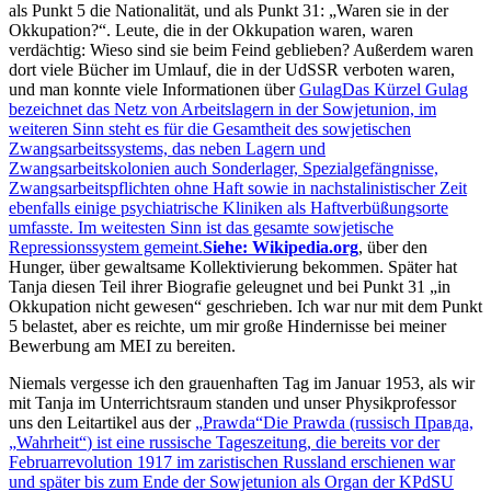
als Punkt 5 die Nationalität, und als Punkt 31:
Waren sie in der
Okkupation?
. Leute, die in der Okkupation waren, waren
verdächtig: Wieso sind sie beim Feind geblieben? Außerdem waren
dort viele Bücher im Umlauf, die in der UdSSR verboten waren,
und man konnte viele Informationen über
Gulag
Das Kürzel Gulag
bezeichnet das Netz von Arbeitslagern in der Sowjetunion, im
weiteren Sinn steht es für die Gesamtheit des sowjetischen
Zwangsarbeitssystems, das neben Lagern und
Zwangsarbeitskolonien auch Sonderlager, Spezialgefängnisse,
Zwangsarbeitspflichten ohne Haft sowie in nachstalinistischer Zeit
ebenfalls einige psychiatrische Kliniken als Haftverbüßungsorte
umfasste. Im weitesten Sinn ist das gesamte sowjetische
Repressionssystem gemeint.
Siehe: Wikipedia.org
, über den
Hunger, über gewaltsame Kollektivierung bekommen. Später hat
Tanja diesen Teil ihrer Biografie geleugnet und bei Punkt 31
in
Okkupation nicht gewesen
geschrieben. Ich war nur mit dem Punkt
5 belastet, aber es reichte, um mir große Hindernisse bei meiner
Bewerbung am MEI zu bereiten.
Niemals vergesse ich den grauenhaften Tag im Januar 1953, als wir
mit Tanja im Unterrichtsraum standen und unser Physikprofessor
uns den Leitartikel aus der
Prawda
Die Prawda (russisch Правда,
Wahrheit
) ist eine russische Tageszeitung, die bereits vor der
Februarrevolution 1917 im zaristischen Russland erschienen war
und später bis zum Ende der Sowjetunion als Organ der KPdSU