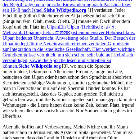
der Begriff allgemein jüdische Einwanderung nach Palästina bzw.
seit 1948 nach Israel.
Siehe Wikipedia.org
[1]
verdauen. Jeder
Flüchtling
(Olim)
Teilnehmer einer Alija heißen hebräisch Olim
(Singular: fem. Olah, mask. Oleh).
[2]
musste ein Dach über dem
Kopf und ein Platz im
Ulpan
Ein Ulpan (Hebräisch: אולפן,
Mehrzahl: Ulpanim, hebr.: אולפנים) ist ein intensiver Hebräischkurs.
Ulpan bedeutet Unterricht, Anweisung oder Studio. Der Besuch der
Ulpanim legt für die Neueinwanderer einen zentralen Grundstein
zur Integration in die israelische Gesellschaft. Hier werden wichtige
Grundkenntnisse vermittelt, um sich schon sehr bald auf Hebräisch
verständigen, sowie die Sprache lesen und schreiben zu
können.
Siehe Wikipedia.org
[3]
, wo man die Sprache
unterrichtete, bekommen. Alle meine Freunde, junge und alte,
besuchten den Ulpan oder hatten schon den Sprachkurs absolviert.
Sie mieteten schäbige Wohnungen, kauften gebrauchte Möbel, die
man in Deutschland nur auf dem Sperrmüll finden konnte. Es hat
sich herausgestellt, dass das Gepäck zum großen Teil nicht zu
gebrauchen war, und die Kartons stapelten sich unausgepackt in den
Wohnungen - die Leute hatten dazu keine Zeit, keinen Platz, irgend
wie schien alles provisorisch zu sein. Nur Sonnenschein gab es im
Überfluss.
Aber alle hofften auf Verbesserung. Meine Nichte und ihr Mann
hatten schon in Jerusalem als Ärzte im Spital gearbeitet. Man muss
auch sagen, dass das Land in Hinsicht auf Arbeit den Olim