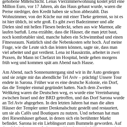
gehobene Mittelschicht. Lenas Vierzimmerwohnung kostet jetzt eine
Million Euro, vor 17 Jahren, als das Haus gebaut wurde, waren die
Preise niedriger, den Kredit haben sie schon abbezahlt. Das
Wohnzimmer, von der Küche nur mit einer Theke getrennt, so ist es
ist hier üblich, ist sehr groß. Es gibt zwei Badezimmer und alle
Dielen sind mit hellen Fliesen bedeckt, sehen aus wie Marmor, alle
laufen barfuß. Lena erzählte, dass die Häuser, die man jetzt baut,
noch komfortabler sind, manche haben ein Schwimmbad und einen
Fitnessraum. Natürlich sind die Nebenkosten sehr hoch. Auf meine
Frage, wie die Leute sich das leisten können, sagte sie, dass man
viel arbeitet und gut verdient. Lena ist Hausärztin, arbeitet in zwei
Praxen, ihr Mann ist Chefarzt im Hospital, beide gehen morgens
früh weg und kommen spät am Abend nach Hause.
Am Abend, nach Sonnenuntergang sind wir in ihr Auto gestiegen
und sie zeigte mir das abendliche Tel Aviv – prächtig! Unsere Tour
endete in Sarona. Früher war es eine deutsche Kolonie, ein Dorf,
das die Templer einmal gegründet hatten. Nach dem Zweiten
Weltkrieg waren die Deutschen weg, es wurde eine Vereinbarung
zwischen Israel und der BRD getroffen, und das Dorf Sarona wurde
an Tel Aviv abgegeben. In den letzten Jahren hat man die alten
Häuser der Templer unter Denkmalschutz gestellt und restauriert,
um sie als Cafés und Boutiquen zu nutzen. Und nebenan hat man
drei Riesenhäuser gebaut, in denen sich ein berühmter Markt
befindet. Sarona ist ein Lieblingsort zum Bummeln geworden. Auf