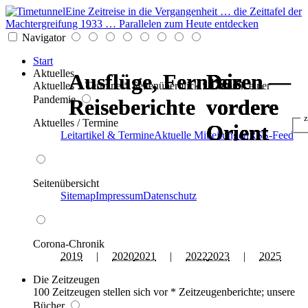
Eine Zeitreise in die Vergangenheit … die Zeittafel der
Machtergreifung 1933 … Parallelen zum Heute entdecken
Navigator
Start
Aktuelles
Ausflüge, Fernreisen —
Ausflüge, Fernreisen —
Der
Der
Der
Der
Aktuelles * Termine * Seitenüberblick * Chronik einer
Pandemie
Reiseberichte
Reiseberichte
vordere
vordere
vordere
vordere
z
Aktuelles / Termine
Orient
Orient
Orient
Orient
Leitartikel & Termine
Aktuelle Mitteilungen
RSS-Feed
Seitenübersicht
Sitemap
Impressum
Datenschutz
Corona-Chronik
2019
|
2020
2021
|
2022
2023
|
2025
Die Zeitzeugen
100 Zeitzeugen stellen sich vor * Zeitzeugenberichte; unsere
Bücher