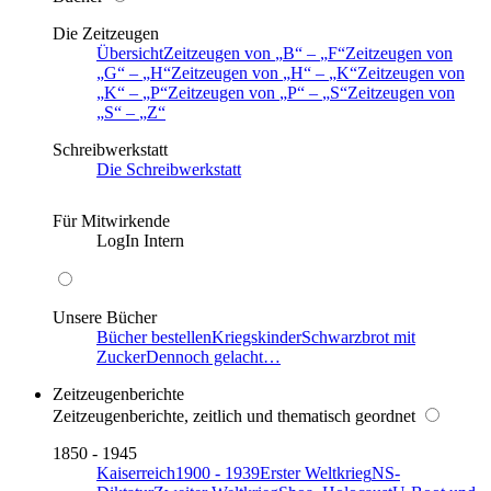
Die Zeitzeugen
Übersicht
Zeitzeugen von
B
–
F
Zeitzeugen von
G
–
H
Zeitzeugen von
H
–
K
Zeitzeugen von
K
–
P
Zeitzeugen von
P
–
S
Zeitzeugen von
S
–
Z
Schreibwerkstatt
Die Schreibwerkstatt
Für Mitwirkende
LogIn Intern
Unsere Bücher
Bücher bestellen
Kriegskinder
Schwarzbrot mit
Zucker
Dennoch gelacht…
Zeitzeugenberichte
Zeitzeugenberichte, zeitlich und thematisch geordnet
1850 - 1945
Kaiserreich
1900 - 1939
Erster Weltkrieg
NS-