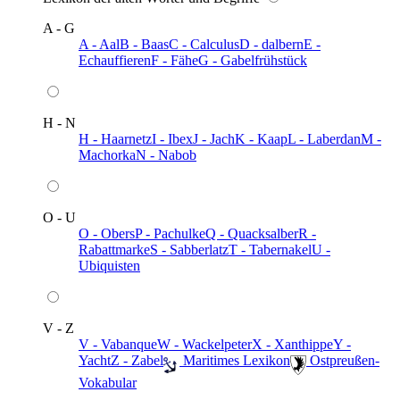
A - G
A - Aal
B - Baas
C - Calculus
D - dalbern
E -
Echauffieren
F - Fähe
G - Gabelfrühstück
H - N
H - Haarnetz
I - Ibex
J - Jach
K - Kaap
L - Laberdan
M -
Machorka
N - Nabob
O - U
O - Obers
P - Pachulke
Q - Quacksalber
R -
Rabattmarke
S - Sabberlatz
T - Tabernakel
U -
Ubiquisten
V - Z
V - Vabanque
W - Wackelpeter
X - Xanthippe
Y -
Yacht
Z - Zabel
️ Maritimes Lexikon
️ Ostpreußen-
Vokabular