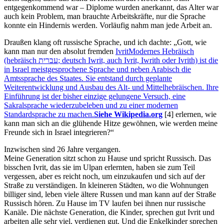
entgegenkommend war – Diplome wurden anerkannt, das Alter war
auch kein Problem, man brauchte Arbeitskräfte, nur die Sprache
konnte ein Hindernis werden. Vorläufig nahm man jede Arbeit an.
Draußen klang oft russische Sprache, und ich dachte:
Gott, wie
kann man nur den absolut fremden
Ivrit
Modernes Hebräisch
(hebräisch עברית; deutsch Iwrit, auch Ivrit, Iwrith oder Ivrith) ist die
in Israel meistgesprochene Sprache und neben Arabisch die
Amtssprache des Staates. Sie entstand durch geplante
Weiterentwicklung und Ausbau des Alt- und Mittelhebräischen. Ihre
Einführung ist der bisher einzige gelungene Versuch, eine
Sakralsprache wiederzubeleben und zu einer modernen
Standardsprache zu machen.
Siehe Wikipedia.org
[4]
erlernen, wie
kann man sich an die glühende Hitze gewöhnen, wie werden meine
Freunde sich in Israel integrieren?
Inzwischen sind 26 Jahre vergangen.
Meine Generation sitzt schon zu Hause und spricht Russisch. Das
bisschen Ivrit, das sie im Ulpan erlernten, haben sie zum Teil
vergessen, aber es reicht noch, um einzukaufen und sich auf der
Straße zu verständigen. In kleineren Städten, wo die Wohnungen
billiger sind, leben viele ältere Russen und man kann auf der Straße
Russisch hören. Zu Hause im TV laufen bei ihnen nur russische
Kanäle. Die nächste Generation, die Kinder, sprechen gut Ivrit und
arbeiten alle sehr viel, verdienen gut. Und die Enkelkinder sprechen