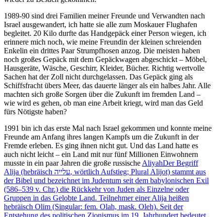
1989-90 sind drei Familien meiner Freunde und Verwandten nach
Israel ausgewandert, ich hatte sie alle zum Moskauer Flughafen
begleitet. 20 Kilo durfte das Handgepäck einer Person wiegen, ich
erinnere mich noch, wie meine Freundin der kleinen schreienden
Enkelin ein drittes Paar Strumpfhosen anzog. Die meisten haben
noch großes Gepäck mit dem Gepäckwagen abgeschickt – Möbel,
Hausgeräte, Wäsche, Geschirr, Kleider, Bücher. Richtig wertvolle
Sachen hat der Zoll nicht durchgelassen. Das Gepäck ging als
Schiffsfracht übers Meer, das dauerte länger als ein halbes Jahr. Alle
machten sich große Sorgen über die Zukunft im fremden Land –
wie wird es gehen, ob man eine Arbeit kriegt, wird man das Geld
fürs Nötigste haben?
1991 bin ich das erste Mal nach Israel gekommen und konnte meine
Freunde am Anfang ihres langen Kampfs um die Zukunft in der
Fremde erleben. Es ging ihnen nicht gut. Und das Land hatte es
auch nicht leicht – ein Land mit nur fünf Millionen Einwohnern
musste in ein paar Jahren die große russische
Aliyah
Der Begriff
Alija (hebräisch עלייה, wörtlich Aufstieg; Plural Alijot) stammt aus
der Bibel und bezeichnet im Judentum seit dem babylonischen Exil
(586–539 v. Chr.) die Rückkehr von Juden als Einzelne oder
Gruppen in das Gelobte Land. Teilnehmer einer Alija heißen
hebräisch Olim (Singular: fem. Olah, mask. Oleh). Seit der
Entstehung des politischen Zionismus im 19. Jahrhundert bedeutet