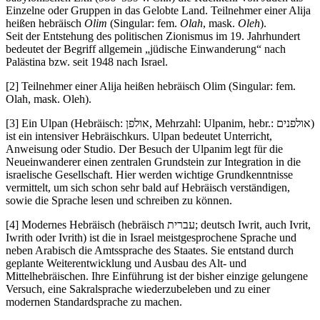
Einzelne oder Gruppen in das Gelobte Land. Teilnehmer einer Alija
heißen hebräisch
Olim
(Singular: fem.
Olah
, mask.
Oleh
).
Seit der Entstehung des politischen Zionismus im 19. Jahrhundert
bedeutet der Begriff allgemein
jüdische Einwanderung
nach
Palästina bzw. seit 1948 nach Israel.
[2] Teilnehmer einer Alija heißen hebräisch Olim (Singular: fem.
Olah, mask. Oleh).
[3] Ein Ulpan (Hebräisch: אולפן, Mehrzahl: Ulpanim, hebr.: אולפנים)
ist ein intensiver Hebräischkurs. Ulpan bedeutet Unterricht,
Anweisung oder Studio. Der Besuch der Ulpanim legt für die
Neueinwanderer einen zentralen Grundstein zur Integration in die
israelische Gesellschaft. Hier werden wichtige Grundkenntnisse
vermittelt, um sich schon sehr bald auf Hebräisch verständigen,
sowie die Sprache lesen und schreiben zu können.
[4] Modernes Hebräisch (hebräisch עברית; deutsch Iwrit, auch Ivrit,
Iwrith oder Ivrith) ist die in Israel meistgesprochene Sprache und
neben Arabisch die Amtssprache des Staates. Sie entstand durch
geplante Weiterentwicklung und Ausbau des Alt- und
Mittelhebräischen. Ihre Einführung ist der bisher einzige gelungene
Versuch, eine Sakralsprache wiederzubeleben und zu einer
modernen Standardsprache zu machen.