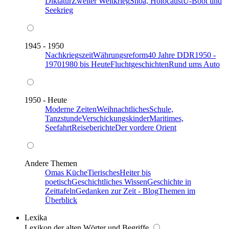
Diktatur
Zweiter Weltkrieg
Shoa, Holocaust
U-Boot und
Seekrieg
1945 - 1950
Nachkriegszeit
Währungsreform
40 Jahre DDR
1950 -
1970
1980 bis Heute
Fluchtgeschichten
Rund ums Auto
1950 - Heute
Moderne Zeiten
Weihnachtliches
Schule,
Tanzstunde
Verschickungskinder
Maritimes,
Seefahrt
Reiseberichte
Der vordere Orient
Andere Themen
Omas Küche
Tierisches
Heiter bis
poetisch
Geschichtliches Wissen
Geschichte in
Zeittafeln
Gedanken zur Zeit - Blog
Themen im
Überblick
Lexika
Lexikon der alten Wörter und Begriffe