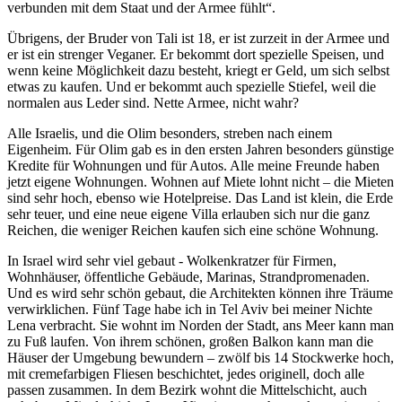
verbunden mit dem Staat und der Armee fühlt
.
Übrigens, der Bruder von Tali ist 18, er ist zurzeit in der Armee und
er ist ein strenger Veganer. Er bekommt dort spezielle Speisen, und
wenn keine Möglichkeit dazu besteht, kriegt er Geld, um sich selbst
etwas zu kaufen. Und er bekommt auch spezielle Stiefel, weil die
normalen aus Leder sind. Nette Armee, nicht wahr?
Alle Israelis, und die Olim besonders, streben nach einem
Eigenheim. Für Olim gab es in den ersten Jahren besonders günstige
Kredite für Wohnungen und für Autos. Alle meine Freunde haben
jetzt eigene Wohnungen. Wohnen auf Miete lohnt nicht – die Mieten
sind sehr hoch, ebenso wie Hotelpreise. Das Land ist klein, die Erde
sehr teuer, und eine neue eigene Villa erlauben sich nur die ganz
Reichen, die weniger Reichen kaufen sich eine schöne Wohnung.
In Israel wird sehr viel gebaut - Wolkenkratzer für Firmen,
Wohnhäuser, öffentliche Gebäude, Marinas, Strandpromenaden.
Und es wird sehr schön gebaut, die Architekten können ihre Träume
verwirklichen. Fünf Tage habe ich in Tel Aviv bei meiner Nichte
Lena verbracht. Sie wohnt im Norden der Stadt, ans Meer kann man
zu Fuß laufen. Von ihrem schönen, großen Balkon kann man die
Häuser der Umgebung bewundern – zwölf bis 14 Stockwerke hoch,
mit cremefarbigen Fliesen beschichtet, jedes originell, doch alle
passen zusammen. In dem Bezirk wohnt die Mittelschicht, auch