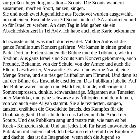
zur großen Jugendorganisation – Scouts. Die Scouts wandern
zusammen, machen Sport, tanzen, singen.
Sie und noch zwei Jugendliche aus Rechovot wurden ausgewählt,
um mit einem Ensemble von 30 Scouts in den USA aufzutreten und
so für Israel zu werben. An dem Tag in Mai gaben sie ein
Abschiedskonzert in Tel Aviv. Ich habe auch eine Karte bekommen.
Ich wusste nicht, was mich dort erwartet. Mit drei Autos ist die
ganze Familie zum Konzert gefahren. Wir kamen in einen großen
Park. Dort im Freien standen die Bühne und die Tribünen, wie im
Stadion. Aus ganz Israel sind Scouts zum Konzert gekommen, auch
Freunde, Bekannte, von der Schule, von der Armee und auch die
Eltern, Geschwister, Verwandte. Es war eine warme Nacht, eine
Menge Sterne, und ein riesiger Luftballon am Himmel. Und dann ist
auf der Bühne das Ensemble erschienen. Das Publikum jubelte. Auf
der Bühne waren Jungen und Mädchen, blonde, rothaarige mit
Sommersprossen, dunkle, schwarzhaarige, Migranten aus Tunesien
oder Marokko, und ganz schwarze aus Äthiopien und dem Jemen,
von wo auch eine Aliyah stammt. Sie alle rezitierten, sangen,
tanzten, erzählten die Geschichte Israels, des Kampfes für die
Unabhängigkeit. Und schilderten das Leben und die Arbeit der
Scouts. Und das Publikum sang und tanzte mit, wie man es bei
Rock - Konzerten sieht. Und auf jedes Lob für Israel antwortete das
Publikum mit lautem Jubel. Ich bekam so ein Gefühl der Euphorie
und dachte
das ist die Integration, wenn sich die Jugend so