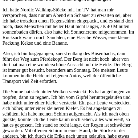
Ich hatte Nordic Walking-Stöcke mit. Im TV hat man mir
versprochen, dass nur am Abend ein Schauer zu erwarten sei, aber
ich habe trotzdem einen Regenschirm eingepackt, und es stand dort
noch, dass Menschen mit heller Haut nicht länger, als 40 Minuten
sonnenbaden dürfen, also hatte ich Sonnencreme mitgenommen. Im
Rucksack waren noch Sandalen, eine Flasche Wasser, eine kleine
Packung Kekse und eine Banane.
Also, ich bin losgegangen, zuerst entlang des Büsenbachs, dann
führt der Weg zum Pferdekopf. Der Berg ist nicht hoch, aber von
dort hat man eine wunderschöne Aussicht auf die Heide. Der Berg
ist immer gut besucht, besonders am Sonntag. Die meisten Leute
kommen in die Heide mit eigenen Autos, weil der öffentliche
Transport viel Zeit erfordert.
Die Sonne hat sich hinter Wolken versteckt. Es hat angefangen zu
tropfen, dann zu regnen. Ich bin vom Gipfel heruntergelaufen und
habe mich unter einer Kiefer versteckt. Ein paar Leute versteckten
sich höher, unter einer kleineren Kiefer. Es hat angefangen zu
schütten, ich habe meinen Schirm aufgemacht. Als ich nach oben
guckte, konnte ich die Leute kaum noch sehen, alles war weiß, so
hat es gegossen. Ich stand so recht lange, der Regen ist schwächer
geworden. Mit offenen Schirm in einer Hand, die Stöcke in der
anderen, bin ich durch die Erika nach unten gelaufen, habe etwas