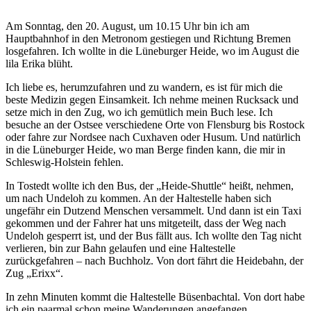
Am Sonntag, den 20. August, um 10.15 Uhr bin ich am
Hauptbahnhof in den Metronom gestiegen und Richtung Bremen
losgefahren. Ich wollte in die Lüneburger Heide, wo im August die
lila Erika blüht.
Ich liebe es, herumzufahren und zu wandern, es ist für mich die
beste Medizin gegen Einsamkeit. Ich nehme meinen Rucksack und
setze mich in den Zug, wo ich gemütlich mein Buch lese. Ich
besuche an der Ostsee verschiedene Orte von Flensburg bis Rostock
oder fahre zur Nordsee nach Cuxhaven oder Husum. Und natürlich
in die Lüneburger Heide, wo man Berge finden kann, die mir in
Schleswig-Holstein fehlen.
In Tostedt wollte ich den Bus, der
Heide-Shuttle
heißt, nehmen,
um nach Undeloh zu kommen. An der Haltestelle haben sich
ungefähr ein Dutzend Menschen versammelt. Und dann ist ein Taxi
gekommen und der Fahrer hat uns mitgeteilt, dass der Weg nach
Undeloh gesperrt ist, und der Bus fällt aus. Ich wollte den Tag nicht
verlieren, bin zur Bahn gelaufen und eine Haltestelle
zurückgefahren – nach Buchholz. Von dort fährt die Heidebahn, der
Zug
Erixx
.
In zehn Minuten kommt die Haltestelle Büsenbachtal. Von dort habe
ich ein paarmal schon meine Wanderungen angefangen.