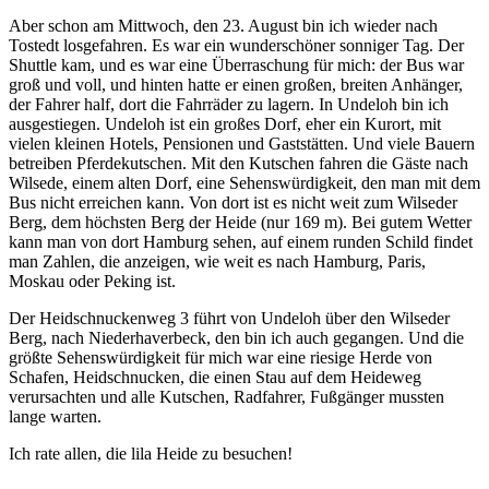
Aber schon am Mittwoch, den 23. August bin ich wieder nach
Tostedt losgefahren. Es war ein wunderschöner sonniger Tag. Der
Shuttle kam, und es war eine Überraschung für mich: der Bus war
groß und voll, und hinten hatte er einen großen, breiten Anhänger,
der Fahrer half, dort die Fahrräder zu lagern. In Undeloh bin ich
ausgestiegen. Undeloh ist ein großes Dorf, eher ein Kurort, mit
vielen kleinen Hotels, Pensionen und Gaststätten. Und viele Bauern
betreiben Pferdekutschen. Mit den Kutschen fahren die Gäste nach
Wilsede, einem alten Dorf, eine Sehenswürdigkeit, den man mit dem
Bus nicht erreichen kann. Von dort ist es nicht weit zum Wilseder
Berg, dem höchsten Berg der Heide (nur 169 m). Bei gutem Wetter
kann man von dort Hamburg sehen, auf einem runden Schild findet
man Zahlen, die anzeigen, wie weit es nach Hamburg, Paris,
Moskau oder Peking ist.
Der Heidschnuckenweg 3 führt von Undeloh über den Wilseder
Berg, nach Niederhaverbeck, den bin ich auch gegangen. Und die
größte Sehenswürdigkeit für mich war eine riesige Herde von
Schafen, Heidschnucken, die einen Stau auf dem Heideweg
verursachten und alle Kutschen, Radfahrer, Fußgänger mussten
lange warten.
Ich rate allen, die lila Heide zu besuchen!