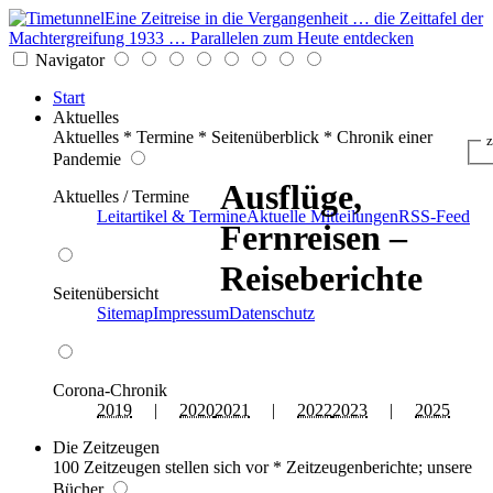
Eine Zeitreise in die Vergangenheit … die Zeittafel der
Machtergreifung 1933 … Parallelen zum Heute entdecken
Navigator
Start
Aktuelles
Aktuelles * Termine * Seitenüberblick * Chronik einer
z
Pandemie
Ausflüge,
Aktuelles / Termine
Leitartikel & Termine
Aktuelle Mitteilungen
RSS-Feed
Fernreisen –
Reiseberichte
Seitenübersicht
Sitemap
Impressum
Datenschutz
Corona-Chronik
2019
|
2020
2021
|
2022
2023
|
2025
Die Zeitzeugen
100 Zeitzeugen stellen sich vor * Zeitzeugenberichte; unsere
Bücher