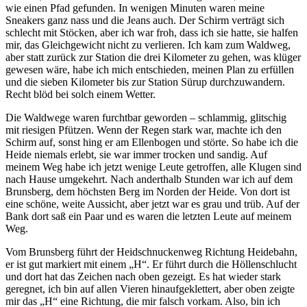
wie einen Pfad gefunden. In wenigen Minuten waren meine
Sneakers ganz nass und die Jeans auch. Der Schirm verträgt sich
schlecht mit Stöcken, aber ich war froh, dass ich sie hatte, sie halfen
mir, das Gleichgewicht nicht zu verlieren. Ich kam zum Waldweg,
aber statt zurück zur Station die drei Kilometer zu gehen, was klüger
gewesen wäre, habe ich mich entschieden, meinen Plan zu erfüllen
und die sieben Kilometer bis zur Station Sürup durchzuwandern.
Recht blöd bei solch einem Wetter.
Die Waldwege waren furchtbar geworden – schlammig, glitschig
mit riesigen Pfützen. Wenn der Regen stark war, machte ich den
Schirm auf, sonst hing er am Ellenbogen und störte. So habe ich die
Heide niemals erlebt, sie war immer trocken und sandig. Auf
meinem Weg habe ich jetzt wenige Leute getroffen, alle Klugen sind
nach Hause umgekehrt. Nach anderthalb Stunden war ich auf dem
Brunsberg, dem höchsten Berg im Norden der Heide. Von dort ist
eine schöne, weite Aussicht, aber jetzt war es grau und trüb. Auf der
Bank dort saß ein Paar und es waren die letzten Leute auf meinem
Weg.
Vom Brunsberg führt der Heidschnuckenweg Richtung Heidebahn,
er ist gut markiert mit einem
H
. Er führt durch die Höllenschlucht
und dort hat das Zeichen nach oben gezeigt. Es hat wieder stark
geregnet, ich bin auf allen Vieren hinaufgeklettert, aber oben zeigte
mir das
H
eine Richtung, die mir falsch vorkam. Also, bin ich