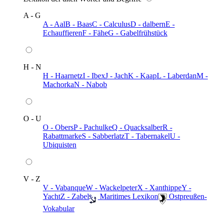
A - G
A - Aal
B - Baas
C - Calculus
D - dalbern
E -
Echauffieren
F - Fähe
G - Gabelfrühstück
H - N
H - Haarnetz
I - Ibex
J - Jach
K - Kaap
L - Laberdan
M -
Machorka
N - Nabob
O - U
O - Obers
P - Pachulke
Q - Quacksalber
R -
Rabattmarke
S - Sabberlatz
T - Tabernakel
U -
Ubiquisten
V - Z
V - Vabanque
W - Wackelpeter
X - Xanthippe
Y -
Yacht
Z - Zabel
️ Maritimes Lexikon
️ Ostpreußen-
Vokabular