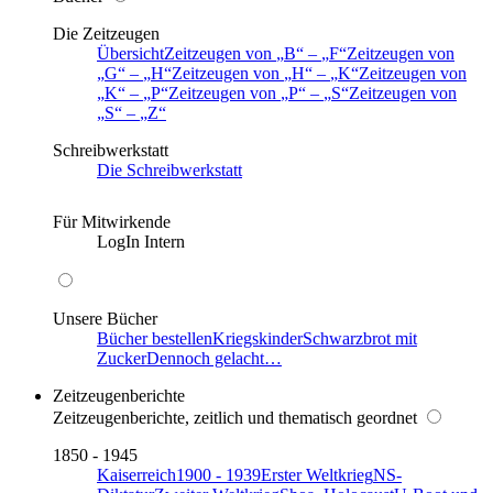
Die Zeitzeugen
Übersicht
Zeitzeugen von
B
–
F
Zeitzeugen von
G
–
H
Zeitzeugen von
H
–
K
Zeitzeugen von
K
–
P
Zeitzeugen von
P
–
S
Zeitzeugen von
S
–
Z
Schreibwerkstatt
Die Schreibwerkstatt
Für Mitwirkende
LogIn Intern
Unsere Bücher
Bücher bestellen
Kriegskinder
Schwarzbrot mit
Zucker
Dennoch gelacht…
Zeitzeugenberichte
Zeitzeugenberichte, zeitlich und thematisch geordnet
1850 - 1945
Kaiserreich
1900 - 1939
Erster Weltkrieg
NS-