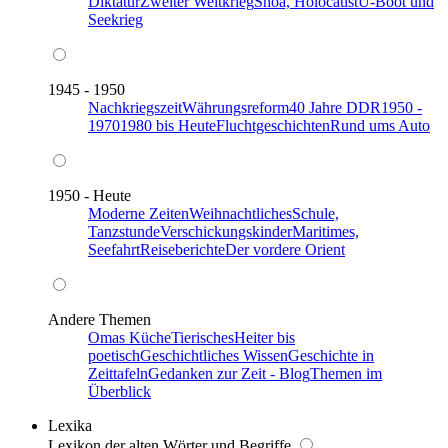
Diktatur
Zweiter Weltkrieg
Shoa, Holocaust
U-Boot und
Seekrieg
1945 - 1950
Nachkriegszeit
Währungsreform
40 Jahre DDR
1950 -
1970
1980 bis Heute
Fluchtgeschichten
Rund ums Auto
1950 - Heute
Moderne Zeiten
Weihnachtliches
Schule,
Tanzstunde
Verschickungskinder
Maritimes,
Seefahrt
Reiseberichte
Der vordere Orient
Andere Themen
Omas Küche
Tierisches
Heiter bis
poetisch
Geschichtliches Wissen
Geschichte in
Zeittafeln
Gedanken zur Zeit - Blog
Themen im
Überblick
Lexika
Lexikon der alten Wörter und Begriffe