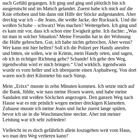
nach Gefühl gegangen. Ich ging und ging und plötzlich bin ich
ausgerutscht und im Matsch gelandet. Zuerst habe ich mich auf die
Knie erhoben und bin dann mit Hilfe der Stöcke aufgestanden. Aber
dreckig war ich – die Jeans, die weiße Jacke, der Rucksack. Und die
weißen Schuhe – schwarz! Was machen? Weitergehen. Ich ging und
es kam mir vor, dass ich schon eine Ewigkeit gehe. Ich dachte:
Was
tut man in solcher Situation? Meine Freundin hat in der Wohnung
die Hüfte gebrochen. Gut, ich habe nichts gebrochen. Aber wenn?
Wer kann mir hier helfen? Soll ich die Polizei per Handy anrufen
und bitten, sie sollen, wie in Krimis, mein Handy orten, und sagen,
ob ich in richtiger Richtung gehe? Schande! Ich gehe den Weg,
irgendwohin wird er mich bringen.
Und wirklich, irgendwann
wurde es vorn heller und ich überquerte einen Asphaltweg. Von dort
waren noch drei Kilometer bis nach Sürup.
Mein
Erixx
musste in zehn Minuten kommen. Ich setzte mich auf
die Bank, fühlte, wie nass meine Hosen waren, und habe meine
Sandalen mit weißen Söckchen angezogen. Den ganzen Weg nach
Hause war es mir peinlich wegen meiner dreckigen Klamotten.
Zuhause musste ich meine Jeans und Jacke zuerst lange spülen,
bevor ich sie in die Waschmaschine steckte. Aber mit meiner
Leistung war ich sehr zufrieden!
Vielleicht ist es doch gefährlich allein loszugehen weit vom Haus,
wo man den Weg verlieren kann?