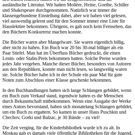
ausländische Literatur. Wir hatten Molière, Heine, Goethe, Schiller
und Shakespeare durchgenommen. Natürlich war immer die
klassengebundene Einstellung dabei, aber wir haben viel gelesen,
viel auswendig gelernt und für den Sommer immer eine Liste für
Hauslektüre bekommen. Übrigens, es gab noch kein Fernsehen, das
den Büchern Konkurrenz machen konnte.
Die Bücher waren aber Mangelware. Sie waren eigentlich billig,
aber nicht zu haben. Ein Buch war 20 bis 30-mal billiger als ein
Paar Stiefel. Man hat im Überfluss Bücher gedruckt, die einen
Lenin- oder Stalin-Preis bekommen hatten. Solche Preise wurden
jedes Jahr vergeben. Manche dieser Bücher, besonders von Autoren
aus den Republiken, konnte man nicht lesen, so langweilig waren
sie. Solche Bücher habe ich in der Schule ein paar Mal für gute
Noten zum Abschluss einer Klasse geschenkt bekommen.
In den Buchhandlungen hatten sich lange Schlangen gebildet, wenn
ein Buch zum Verkauf stand, irgendwie hatten es die Menschen
durch Bekanntschaft mitbekommen. Wenn eine Ausgabe der Werke
eines Autors bevorstand, haben sich monatelang Schlangen gebildet,
um ein Buch zu ergattern. So kamen in unser Haus Puschkin und
Chechov, Gorki und Balzac, je 30 Bände – zu viel!
Die Zeit verging, für die Kinderbibliothek wurde ich zu alt. In
Moskau gab es damals viele öffentliche Bibliotheken für die Jugend.