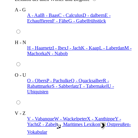
A - G
A - Aal
B - Baas
C - Calculus
D - dalbern
E -
Echauffieren
F - Fähe
G - Gabelfrühstück
H - N
H - Haarnetz
I - Ibex
J - Jach
K - Kaap
L - Laberdan
M -
Machorka
N - Nabob
O - U
O - Obers
P - Pachulke
Q - Quacksalber
R -
Rabattmarke
S - Sabberlatz
T - Tabernakel
U -
Ubiquisten
V - Z
V - Vabanque
W - Wackelpeter
X - Xanthippe
Y -
Yacht
Z - Zabel
️ Maritimes Lexikon
️ Ostpreußen-
Vokabular