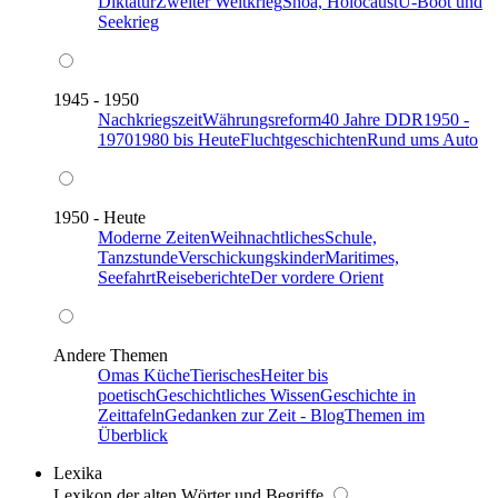
Diktatur
Zweiter Weltkrieg
Shoa, Holocaust
U-Boot und
Seekrieg
1945 - 1950
Nachkriegszeit
Währungsreform
40 Jahre DDR
1950 -
1970
1980 bis Heute
Fluchtgeschichten
Rund ums Auto
1950 - Heute
Moderne Zeiten
Weihnachtliches
Schule,
Tanzstunde
Verschickungskinder
Maritimes,
Seefahrt
Reiseberichte
Der vordere Orient
Andere Themen
Omas Küche
Tierisches
Heiter bis
poetisch
Geschichtliches Wissen
Geschichte in
Zeittafeln
Gedanken zur Zeit - Blog
Themen im
Überblick
Lexika
Lexikon der alten Wörter und Begriffe