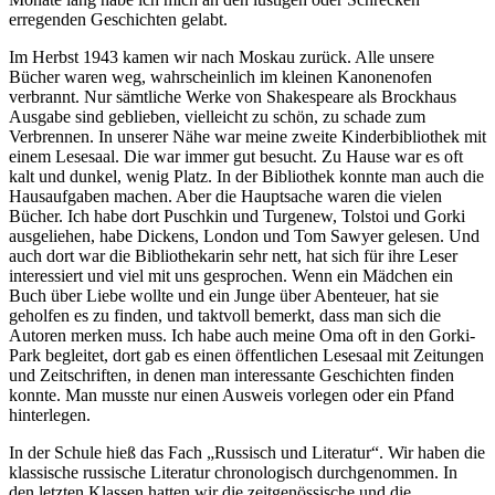
erregenden Geschichten gelabt.
Im Herbst 1943 kamen wir nach Moskau zurück. Alle unsere
Bücher waren weg, wahrscheinlich im kleinen Kanonenofen
verbrannt. Nur sämtliche Werke von Shakespeare als Brockhaus
Ausgabe sind geblieben, vielleicht zu schön, zu schade zum
Verbrennen. In unserer Nähe war meine zweite Kinderbibliothek mit
einem Lesesaal. Die war immer gut besucht. Zu Hause war es oft
kalt und dunkel, wenig Platz. In der Bibliothek konnte man auch die
Hausaufgaben machen. Aber die Hauptsache waren die vielen
Bücher. Ich habe dort Puschkin und Turgenew, Tolstoi und Gorki
ausgeliehen, habe Dickens, London und Tom Sawyer gelesen. Und
auch dort war die Bibliothekarin sehr nett, hat sich für ihre Leser
interessiert und viel mit uns gesprochen. Wenn ein Mädchen ein
Buch über Liebe wollte und ein Junge über Abenteuer, hat sie
geholfen es zu finden, und taktvoll bemerkt, dass man sich die
Autoren merken muss. Ich habe auch meine Oma oft in den Gorki-
Park begleitet, dort gab es einen öffentlichen Lesesaal mit Zeitungen
und Zeitschriften, in denen man interessante Geschichten finden
konnte. Man musste nur einen Ausweis vorlegen oder ein Pfand
hinterlegen.
In der Schule hieß das Fach
Russisch und Literatur
. Wir haben die
klassische russische Literatur chronologisch durchgenommen. In
den letzten Klassen hatten wir die zeitgenössische und die