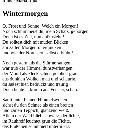
Rainer Maria Rilke
Wintermorgen
O, Frost und Sonne! Welch ein Morgen!
Noch schlummerst du, mein Schatz, geborgen.
Doch ist es Zeit, nun aufzustehn!
Du solltest dich mit müden Blicken
am zarten Morgenrot erquicken
und wie der Nordstern selbst erblühn!
Noch gestern, als die Stürme sangen,
war trüb der Himmel dunstverhangen;
der Mond als Fleck schien gelblich-grau
aus dunklen Wolken matt und schaurig,
du saßest hier, bedrückt und traurig -
Doch heute ... komm ans Fenster, schau:
Sanft unter blauen Himmelsweiten
siehst du den Schnee als einen breiten
und zarten Teppich, glänzend weiß.
Allein der Wald blieb schwarz, der lichte,
im Rauhreif leuchtet grün die Fichte,
das Flüßchen schimmert unterm Eis.