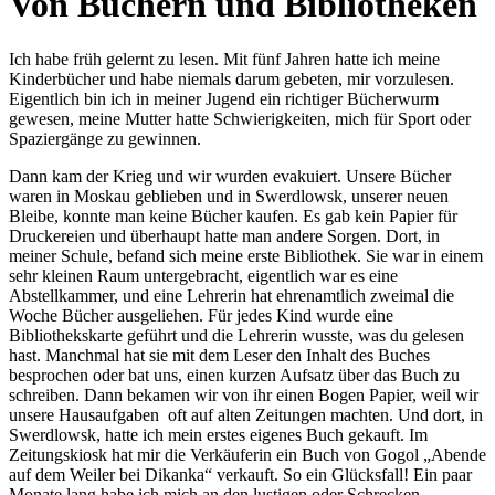
Von Büchern und Bibliotheken
Ich habe früh gelernt zu lesen. Mit fünf Jahren hatte ich meine
Kinderbücher und habe niemals darum gebeten, mir vorzulesen.
Eigentlich bin ich in meiner Jugend ein richtiger Bücherwurm
gewesen, meine Mutter hatte Schwierigkeiten, mich für Sport oder
Spaziergänge zu gewinnen.
Dann kam der Krieg und wir wurden evakuiert. Unsere Bücher
waren in Moskau geblieben und in Swerdlowsk, unserer neuen
Bleibe, konnte man keine Bücher kaufen. Es gab kein Papier für
Druckereien und überhaupt hatte man andere Sorgen. Dort, in
meiner Schule, befand sich meine erste Bibliothek. Sie war in einem
sehr kleinen Raum untergebracht, eigentlich war es eine
Abstellkammer, und eine Lehrerin hat ehrenamtlich zweimal die
Woche Bücher ausgeliehen. Für jedes Kind wurde eine
Bibliothekskarte geführt und die Lehrerin wusste, was du gelesen
hast. Manchmal hat sie mit dem Leser den Inhalt des Buches
besprochen oder bat uns, einen kurzen Aufsatz über das Buch zu
schreiben. Dann bekamen wir von ihr einen Bogen Papier, weil wir
unsere Hausaufgaben oft auf alten Zeitungen machten. Und dort, in
Swerdlowsk, hatte ich mein erstes eigenes Buch gekauft. Im
Zeitungskiosk hat mir die Verkäuferin ein Buch von Gogol
Abende
auf dem Weiler bei Dikanka
verkauft. So ein Glücksfall! Ein paar
Monate lang habe ich mich an den lustigen oder Schrecken