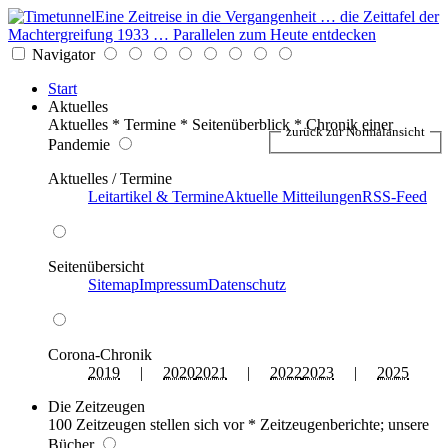
Eine Zeitreise in die Vergangenheit … die Zeittafel der
Machtergreifung 1933 … Parallelen zum Heute entdecken
Navigator
Start
Aktuelles
Aktuelles * Termine * Seitenüberblick * Chronik einer
zurück zur Normalansicht
Pandemie
Aktuelles / Termine
Leitartikel & Termine
Aktuelle Mitteilungen
RSS-Feed
Seitenübersicht
Sitemap
Impressum
Datenschutz
Corona-Chronik
2019
|
2020
2021
|
2022
2023
|
2025
Die Zeitzeugen
100 Zeitzeugen stellen sich vor * Zeitzeugenberichte; unsere
Bücher