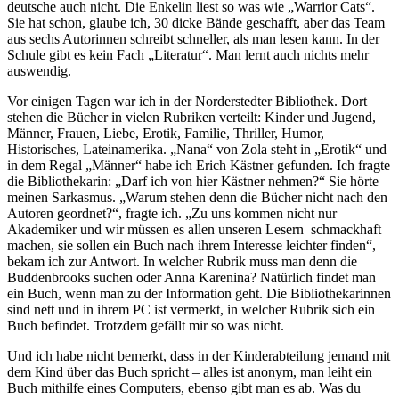
deutsche auch nicht. Die Enkelin liest so was wie
Warrior Cats
.
Sie hat schon, glaube ich, 30 dicke Bände geschafft, aber das Team
aus sechs Autorinnen schreibt schneller, als man lesen kann. In der
Schule gibt es kein Fach
Literatur
. Man lernt auch nichts mehr
auswendig.
Vor einigen Tagen war ich in der Norderstedter Bibliothek. Dort
stehen die Bücher in vielen Rubriken verteilt: Kinder und Jugend,
Männer, Frauen, Liebe, Erotik, Familie, Thriller, Humor,
Historisches, Lateinamerika.
Nana
von Zola steht in
Erotik
und
in dem Regal
Männer
habe ich Erich Kästner gefunden. Ich fragte
die Bibliothekarin:
Darf ich von hier Kästner nehmen?
Sie hörte
meinen Sarkasmus.
Warum stehen denn die Bücher nicht nach den
Autoren geordnet?
, fragte ich.
Zu uns kommen nicht nur
Akademiker und wir müssen es allen unseren Lesern schmackhaft
machen, sie sollen ein Buch nach ihrem Interesse leichter finden
,
bekam ich zur Antwort. In welcher Rubrik muss man denn die
Buddenbrooks suchen oder Anna Karenina? Natürlich findet man
ein Buch, wenn man zu der Information geht. Die Bibliothekarinnen
sind nett und in ihrem PC ist vermerkt, in welcher Rubrik sich ein
Buch befindet. Trotzdem gefällt mir so was nicht.
Und ich habe nicht bemerkt, dass in der Kinderabteilung jemand mit
dem Kind über das Buch spricht – alles ist anonym, man leiht ein
Buch mithilfe eines Computers, ebenso gibt man es ab. Was du