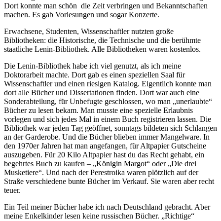
Dort konnte man schön die Zeit verbringen und Bekanntschaften
machen. Es gab Vorlesungen und sogar Konzerte.
Erwachsene, Studenten, Wissenschaftler nutzten große
Bibliotheken: die Historische, die Technische und die berühmte
staatliche Lenin-Bibliothek. Alle Bibliotheken waren kostenlos.
Die Lenin-Bibliothek habe ich viel genutzt, als ich meine
Doktorarbeit machte. Dort gab es einen speziellen Saal für
Wissenschaftler und einen riesigen Katalog. Eigentlich konnte man
dort alle Bücher und Dissertationen finden. Dort war auch eine
Sonderabteilung, für Unbefugte geschlossen, wo man
unerlaubte
Bücher zu lesen bekam. Man musste eine spezielle Erlaubnis
vorlegen und sich jedes Mal in einem Buch registrieren lassen. Die
Bibliothek war jeden Tag geöffnet, sonntags bildeten sich Schlangen
an der Garderobe. Und die Bücher blieben immer Mangelware. In
den 1970er Jahren hat man angefangen, für Altpapier Gutscheine
auszugeben. Für 20 Kilo Altpapier hast du das Recht gehabt, ein
begehrtes Buch zu kaufen –
Königin Margot
oder
Die drei
Musketiere
. Und nach der Perestroika waren plötzlich auf der
Straße verschiedene bunte Bücher im Verkauf. Sie waren aber recht
teuer.
Ein Teil meiner Bücher habe ich nach Deutschland gebracht. Aber
meine Enkelkinder lesen keine russischen Bücher.
Richtige