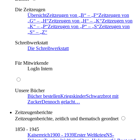
Die Zeitzeugen
Übersicht
Zeitzeugen von
B
–
F
Zeitzeugen von
G
–
H
Zeitzeugen von
H
–
K
Zeitzeugen von
K
–
P
Zeitzeugen von
P
–
S
Zeitzeugen von
S
–
Z
Schreibwerkstatt
Die Schreibwerkstatt
Für Mitwirkende
LogIn Intern
Unsere Bücher
Bücher bestellen
Kriegskinder
Schwarzbrot mit
Zucker
Dennoch gelacht…
Zeitzeugenberichte
Zeitzeugenberichte, zeitlich und thematisch geordnet
1850 - 1945
Kaiserreich
1900 - 1939
Erster Weltkrieg
NS-