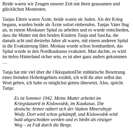
Beide waren wir Zeugen unserer Zeit mit ihren grausamen und
glücklichen Momenten.
Tanjas Eltern waren Ärzte, beide waren sie Juden. Als der Krieg
begann, wurden beide als Ärzte sofort einberufen. Tanjas Vater fing
an, in einem Moskauer Spital zu arbeiten und es wurde entschieden,
dass die Mutter mit den beiden Kindern Tanja und Sascha, die
damals acht und dreizehn Jahre alt waren, mit einem anderen Spital
in die Evakuierung fährt. Moskau wurde schon bombardiert, das
Spital wurde in den Nordkaukasus evakuiert. Man dachte, es wird
im tiefen Hinterland sicher sein, es ist aber ganz anders gekommen
…
Tanja hat mir viel über die
Okkupation
Die militärische Besetzung
eines fremden Hoheitsgebiets
erzählt, ich will ihr aber selbst das
Wort geben, ich habe es möglichst getreu übersetzt. Also, spricht
Tanja:
Es ist Sommer 1942. Meine Mutter arbeitet im
Kriegslazarett in Kislowodsk, im Kaukasus. Die
deutsche Armee nähert sich der Station Mineralnyje
Wody. Dort wird schon gekämpft, und Kislowodsk wird
bald abgeschnitten werden und es bleibt als einziger
Weg – zu Fuß durch die Berge.