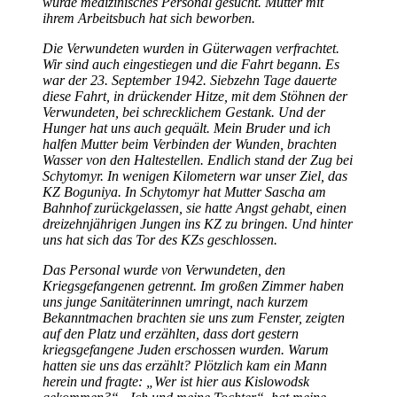
wurde medizinisches Personal gesucht. Mutter mit
ihrem Arbeitsbuch hat sich beworben.
Die Verwundeten wurden in Güterwagen verfrachtet.
Wir sind auch eingestiegen und die Fahrt begann. Es
war der 23. September 1942. Siebzehn Tage dauerte
diese Fahrt, in drückender Hitze, mit dem Stöhnen der
Verwundeten, bei schrecklichem Gestank. Und der
Hunger hat uns auch gequält. Mein Bruder und ich
halfen Mutter beim Verbinden der Wunden, brachten
Wasser von den Haltestellen. Endlich stand der Zug bei
Schytomyr. In wenigen Kilometern war unser Ziel, das
KZ Boguniya. In Schytomyr hat Mutter Sascha am
Bahnhof zurückgelassen, sie hatte Angst gehabt, einen
dreizehnjährigen Jungen ins KZ zu bringen. Und hinter
uns hat sich das Tor des KZs geschlossen.
Das Personal wurde von Verwundeten, den
Kriegsgefangenen getrennt. Im großen Zimmer haben
uns junge Sanitäterinnen umringt, nach kurzem
Bekanntmachen brachten sie uns zum Fenster, zeigten
auf den Platz und erzählten, dass dort gestern
kriegsgefangene Juden erschossen wurden. Warum
hatten sie uns das erzählt? Plötzlich kam ein Mann
herein und fragte:
Wer ist hier aus Kislowodsk