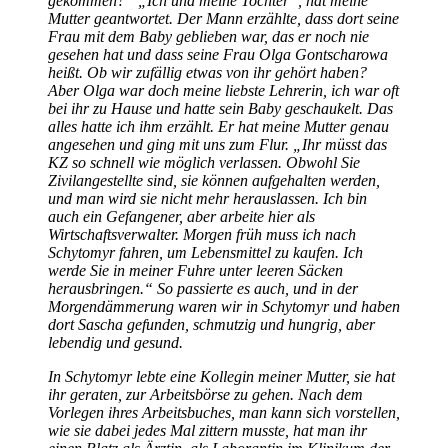
gekommen?
Ich und meine Tochter
, hat meine
Mutter geantwortet. Der Mann erzählte, dass dort seine
Frau mit dem Baby geblieben war, das er noch nie
gesehen hat und dass seine Frau Olga Gontscharowa
heißt. Ob wir zufällig etwas von ihr gehört haben?
Aber Olga war doch meine liebste Lehrerin, ich war oft
bei ihr zu Hause und hatte sein Baby geschaukelt. Das
alles hatte ich ihm erzählt. Er hat meine Mutter genau
angesehen und ging mit uns zum Flur.
Ihr müsst das
KZ so schnell wie möglich verlassen. Obwohl Sie
Zivilangestellte sind, sie können aufgehalten werden,
und man wird sie nicht mehr herauslassen. Ich bin
auch ein Gefangener, aber arbeite hier als
Wirtschaftsverwalter. Morgen früh muss ich nach
Schytomyr fahren, um Lebensmittel zu kaufen. Ich
werde Sie in meiner Fuhre unter leeren Säcken
herausbringen.
So passierte es auch, und in der
Morgendämmerung waren wir in Schytomyr und haben
dort Sascha gefunden, schmutzig und hungrig, aber
lebendig und gesund.
In Schytomyr lebte eine Kollegin meiner Mutter, sie hat
ihr geraten, zur Arbeitsbörse zu gehen. Nach dem
Vorlegen ihres Arbeitsbuches, man kann sich vorstellen,
wie sie dabei jedes Mal zittern musste, hat man ihr