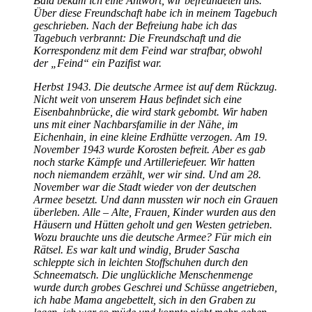
Bald bekam ich eine Antwort, wir befreundeten uns.
Über diese Freundschaft habe ich in meinem Tagebuch
geschrieben. Nach der Befreiung habe ich das
Tagebuch verbrannt: Die Freundschaft und die
Korrespondenz mit dem Feind war strafbar, obwohl
der
Feind
ein Pazifist war.
Herbst 1943. Die deutsche Armee ist auf dem Rückzug.
Nicht weit von unserem Haus befindet sich eine
Eisenbahnbrücke, die wird stark gebombt. Wir haben
uns mit einer Nachbarsfamilie in der Nähe, im
Eichenhain, in eine kleine Erdhütte verzogen. Am 19.
November 1943 wurde Korosten befreit. Aber es gab
noch starke Kämpfe und Artilleriefeuer. Wir hatten
noch niemandem erzählt, wer wir sind. Und am 28.
November war die Stadt wieder von der deutschen
Armee besetzt. Und dann mussten wir noch ein Grauen
überleben. Alle – Alte, Frauen, Kinder wurden aus den
Häusern und Hütten geholt und gen Westen getrieben.
Wozu brauchte uns die deutsche Armee? Für mich ein
Rätsel. Es war kalt und windig, Bruder Sascha
schleppte sich in leichten Stoffschuhen durch den
Schneematsch. Die unglückliche Menschenmenge
wurde durch grobes Geschrei und Schüsse angetrieben,
ich habe Mama angebettelt, sich in den Graben zu