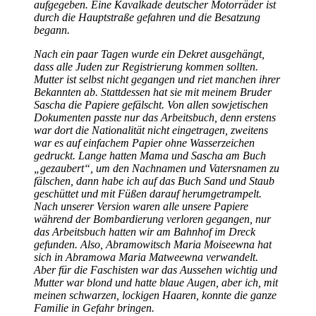
aufgegeben. Eine Kavalkade deutscher Motorräder ist
durch die Hauptstraße gefahren und die Besatzung
begann.
Nach ein paar Tagen wurde ein Dekret ausgehängt,
dass alle Juden zur Registrierung kommen sollten.
Mutter ist selbst nicht gegangen und riet manchen ihrer
Bekannten ab. Stattdessen hat sie mit meinem Bruder
Sascha die Papiere gefälscht. Von allen sowjetischen
Dokumenten passte nur das Arbeitsbuch, denn erstens
war dort die Nationalität nicht eingetragen, zweitens
war es auf einfachem Papier ohne Wasserzeichen
gedruckt. Lange hatten Mama und Sascha am Buch
gezaubert
, um den Nachnamen und Vatersnamen zu
fälschen, dann habe ich auf das Buch Sand und Staub
geschüttet und mit Füßen darauf herumgetrampelt.
Nach unserer Version waren alle unsere Papiere
während der Bombardierung verloren gegangen, nur
das Arbeitsbuch hatten wir am Bahnhof im Dreck
gefunden. Also, Abramowitsch Maria Moiseewna hat
sich in Abramowa Maria Matweewna verwandelt.
Aber für die Faschisten war das Aussehen wichtig und
Mutter war blond und hatte blaue Augen, aber ich, mit
meinen schwarzen, lockigen Haaren, konnte die ganze
Familie in Gefahr bringen.