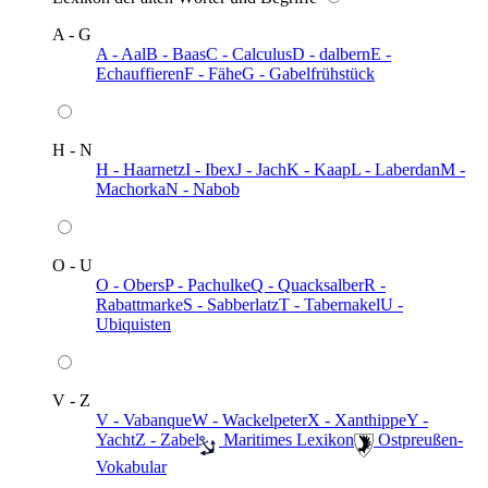
A - G
A - Aal
B - Baas
C - Calculus
D - dalbern
E -
Echauffieren
F - Fähe
G - Gabelfrühstück
H - N
H - Haarnetz
I - Ibex
J - Jach
K - Kaap
L - Laberdan
M -
Machorka
N - Nabob
O - U
O - Obers
P - Pachulke
Q - Quacksalber
R -
Rabattmarke
S - Sabberlatz
T - Tabernakel
U -
Ubiquisten
V - Z
V - Vabanque
W - Wackelpeter
X - Xanthippe
Y -
Yacht
Z - Zabel
️ Maritimes Lexikon
️ Ostpreußen-
Vokabular