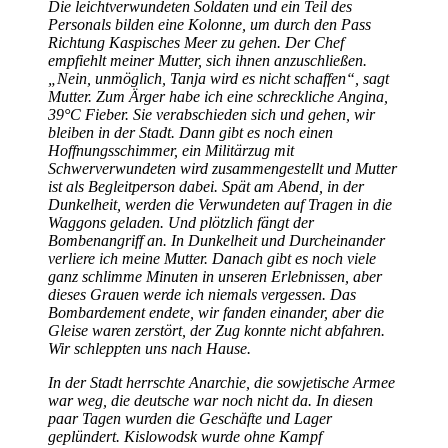
Die leichtverwundeten Soldaten und ein Teil des
Personals bilden eine Kolonne, um durch den Pass
Richtung Kaspisches Meer zu gehen. Der Chef
empfiehlt meiner Mutter, sich ihnen anzuschließen.
Nein, unmöglich, Tanja wird es nicht schaffen
, sagt
Mutter. Zum Ärger habe ich eine schreckliche Angina,
39°C Fieber. Sie verabschieden sich und gehen, wir
bleiben in der Stadt. Dann gibt es noch einen
Hoffnungsschimmer, ein Militärzug mit
Schwerverwundeten wird zusammengestellt und Mutter
ist als Begleitperson dabei. Spät am Abend, in der
Dunkelheit, werden die Verwundeten auf Tragen in die
Waggons geladen. Und plötzlich fängt der
Bombenangriff an. In Dunkelheit und Durcheinander
verliere ich meine Mutter. Danach gibt es noch viele
ganz schlimme Minuten in unseren Erlebnissen, aber
dieses Grauen werde ich niemals vergessen. Das
Bombardement endete, wir fanden einander, aber die
Gleise waren zerstört, der Zug konnte nicht abfahren.
Wir schleppten uns nach Hause.
In der Stadt herrschte Anarchie, die sowjetische Armee
war weg, die deutsche war noch nicht da. In diesen
paar Tagen wurden die Geschäfte und Lager
geplündert. Kislowodsk wurde ohne Kampf