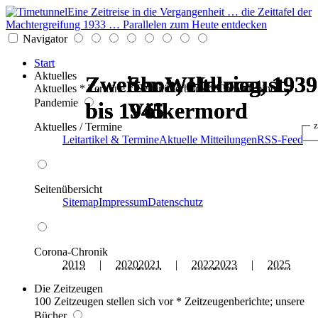
Eine Zeitreise in die Vergangenheit … die Zeittafel der
Machtergreifung 1933 … Parallelen zum Heute entdecken
Navigator
Start
Aktuelles
Zweiter Weltkrieg, 1939
Zweiter Weltkrieg, 1939
Zweiter Weltkrieg, 1939
Zweiter Weltkrieg, 1939
Shoa, Holocaust,
Shoa, Holocaust,
Aktuelles * Termine * Seitenüberblick * Chronik einer
Pandemie
bis 1945
bis 1945
bis 1945
bis 1945
Völkermord
Völkermord
z
Aktuelles / Termine
Leitartikel & Termine
Aktuelle Mitteilungen
RSS-Feed
Seitenübersicht
Sitemap
Impressum
Datenschutz
Corona-Chronik
2019
|
2020
2021
|
2022
2023
|
2025
Die Zeitzeugen
100 Zeitzeugen stellen sich vor * Zeitzeugenberichte; unsere
Bücher