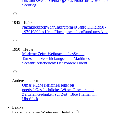
Diktatur
Zweiter Weltkrieg
Shoa, Holocaust
U-Boot und
Seekrieg
1945 - 1950
Nachkriegszeit
Währungsreform
40 Jahre DDR
1950 -
1970
1980 bis Heute
Fluchtgeschichten
Rund ums Auto
1950 - Heute
Moderne Zeiten
Weihnachtliches
Schule,
Tanzstunde
Verschickungskinder
Maritimes,
Seefahrt
Reiseberichte
Der vordere Orient
Andere Themen
Omas Küche
Tierisches
Heiter bis
poetisch
Geschichtliches Wissen
Geschichte in
Zeittafeln
Gedanken zur Zeit - Blog
Themen im
Überblick
Lexika
Lexikon der alten Wörter und Begriffe