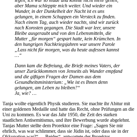
legen, ich war so müde und konnte nicht mehr gehen,
aber Mama schleppte mich weiter. Und wieder ein
Wunder, in der Dunkelheit der Nacht ist es uns
gelungen, in einem Schuppen ein Versteck zu finden.
Nach einem Tag, auch wieder nachts, sind wir zurück
nach Korosten gegangen. Die Stadt war leer, unsere
Bleibe ausgeraubt und von den Lebensmitteln, die
Mutter
für morgen
gespart hatte, kein Krümchen. In
den hungrigen Nachkriegsjahren war unsere Parole
Lass nicht für morgen, was du heute aufessen kannst
…
Dann kam die Befreiung, die Briefe meines Vaters, der
unser Zurückkommen von Jenseits als Wunder empfand
und die giftigen Fragen der Damen aus dem
Gesundheitsministerium:
Wie ist es Ihnen denn
gelungen, am Leben zu bleiben?
Ja, wie? …
Tanja wollte eigentlich Physik studieren. Sie machte ihr Abitur mit
einer goldenen Medaille und hatte das Recht, ohne Prüfungen an die
Uni zu kommen. Es war das Jahr 1950, die Zeit des starken
staatlichen Antisemitismus, und ihre Bewerbung wurde abgelehnt.
Tanjas Mutter stellte dem Prorektor eine Frage:
Sagen Sie mir
ehrlich, was war schlimmer, dass sie Jüdin ist, oder dass sie in der
Okkupation war?
–
Beides
, antwortete der Prorektor.