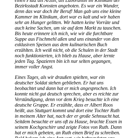
einen Platz als Ärztin, als Laborantin im Klinikum der
Bezirksstadt Korosten angeboten. Es war ein Wunder,
denn das war doch ihr Beruf! Man gab uns eine kleine
Kammer im Klinikum, dort war es kalt und wir haben
sehr an Hunger gelitten. Wir hatten keine Vorräte und
auch keine Sachen, um sie auf dem Markt zu tauschen.
Bis heute erinnere ich mich, wie wir die furchtbare
Suppe aus Fischmehl aßen und uns einander von den
exklusiven Speisen aus dem kulinarischen Buch
erzählten. Ich weiß nicht, ob die Schulen in der Stadt
noch funktionierten, ich blieb zu Hause, aber lernte
jeden Tag. Spazieren bin ich nur selten gegangen,
immer voller Angst.
Eines Tages, als wir draußen spielten, war ein
deutscher Soldat stehen geblieben. Er hat uns
beobachtet und dann hat er mich angesprochen. Ich
konnte nicht gut deutsch sprechen, aber es reichte zur
Verständigung, denn vor dem Krieg besuchte ich eine
deutsche Gruppe. Er erzählte, dass er Albert Roos
heißt, aus Stuttgart kommt und dort eine Tochter Ruth
in meinem Alter hat, nach der er große Sehnsucht hat.
Seitdem besuchte er uns oft zu Hause, brachte Essen in
seinem Kochgeschirr und zeigte Fotos von Ruth. Dann
hat er mich gebeten, an Ruth einen Brief zu schreiben.