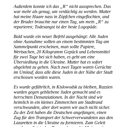
Außerdem konnte ich das
R
nicht aussprechen. Das
war mehr als genug, um verdächtig zu werden. Mutter
hat meine Haare nass in Zöpfchen eingeflochten, und
der Bruder brauchte nur einen Tag, um mein
R
zu
reparieren; Todesangst ist der beste Logopäde.
Bald wurde ein neuer Befehl ausgehängt: Alle Juden
ohne Ausnahme sollten an einem bestimmten Tag am
Sammelpunkt erscheinen, man sollte Papiere,
Wertsachen, 20 Kilogramm Gepäck und Lebensmittel
für zwei Tage bei sich haben, es geht um eine
Übersiedlung in die Ukraine. Mutter hat es sofort
abgelehnt zu gehen. Nach zwei Tagen waren Gerüchte
im Umlauf, dass alle diese Juden in der Nähe der Stadt
erschossen worden waren.
Es wurde gefährlich, in Kislowodsk zu bleiben, Razzien
wurden gegen gebliebene Juden gemacht und es
herrschten Denunziationen. In der Nacht sind wir
heimlich in ein kleines Zimmerchen am Stadtrand
verschwunden, aber dort waren wir auch nicht sicher.
Zu der Zeit haben die Deutschen angefangen, einen
Zug für den Transport der Schwerverwundeten aus den
Lazaretten in die Ukraine zu formieren. Zum Geleit