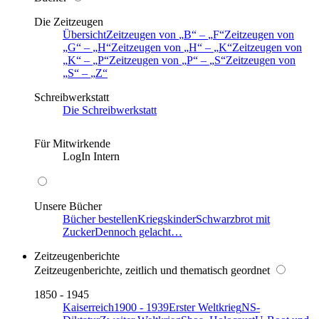
Die Zeitzeugen
Übersicht
Zeitzeugen von
B
–
F
Zeitzeugen von
G
–
H
Zeitzeugen von
H
–
K
Zeitzeugen von
K
–
P
Zeitzeugen von
P
–
S
Zeitzeugen von
S
–
Z
Schreibwerkstatt
Die Schreibwerkstatt
Für Mitwirkende
LogIn Intern
Unsere Bücher
Bücher bestellen
Kriegskinder
Schwarzbrot mit
Zucker
Dennoch gelacht…
Zeitzeugenberichte
Zeitzeugenberichte, zeitlich und thematisch geordnet
1850 - 1945
Kaiserreich
1900 - 1939
Erster Weltkrieg
NS-