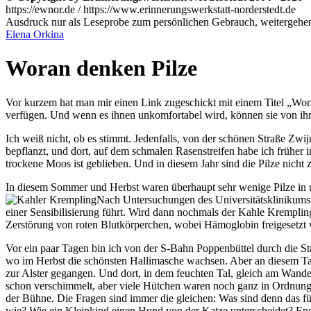
https://ewnor.de / https://www.erinnerungswerkstatt-norderstedt.de
Ausdruck nur als Leseprobe zum persönlichen Gebrauch, weitergehend
Elena Orkina
Woran denken Pilze
Vor kurzem hat man mir einen Link zugeschickt mit einem Titel
Wora
verfügen. Und wenn es ihnen unkomfortabel wird, können sie von ihre
Ich weiß nicht, ob es stimmt. Jedenfalls, von der schönen Straße Zw
bepflanzt, und dort, auf dem schmalen Rasenstreifen habe ich früher 
trockene Moos ist geblieben. Und in diesem Jahr sind die Pilze nich
In diesem Sommer und Herbst waren überhaupt sehr wenige Pilze in 
Nach Untersuchungen des Universitätsklinikums
einer Sensibilisierung führt. Wird dann nochmals der Kahle Krempli
Zerstörung von roten Blutkörperchen, wobei Hämoglobin freigesetzt 
Vor ein paar Tagen bin ich von der S-Bahn Poppenbüttel durch die Str
wo im Herbst die schönsten Hallimasche wachsen. Aber an diesem Tag
zur Alster gegangen. Und dort, in dem feuchten Tal, gleich am Wan
schon verschimmelt, aber viele Hütchen waren noch ganz in Ordnung.
der Bühne. Die Fragen sind immer die gleichen: Was sind denn das für
wie? Wie ein Kleinkind einen Hund von der Katze unterscheidet? Endl