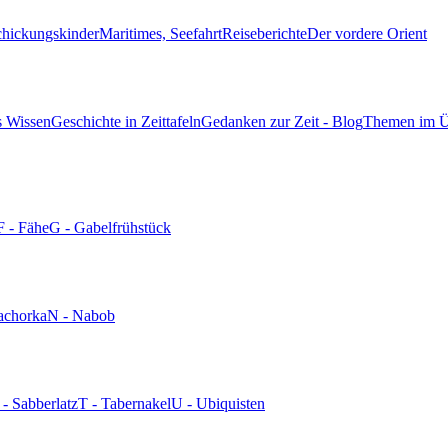
chickungskinder
Maritimes, Seefahrt
Reiseberichte
Der vordere Orient
s Wissen
Geschichte in Zeittafeln
Gedanken zur Zeit - Blog
Themen im Ü
F - Fähe
G - Gabelfrühstück
achorka
N - Nabob
 - Sabberlatz
T - Tabernakel
U - Ubiquisten