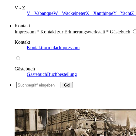
V - Z
V - Vabanque
W - Wackelpeter
X - Xanthippe
Y - Yacht
Z 
Kontakt
Impressum * Kontakt zur Erinnerungswerkstatt * Gästebuch
Kontakt
Kontaktformular
Impressum
Gästebuch
Gästebuch
Buchbestellung