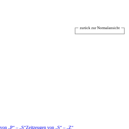
zurück zur Normalansicht
 von
P
–
S
Zeitzeugen von
S
–
Z