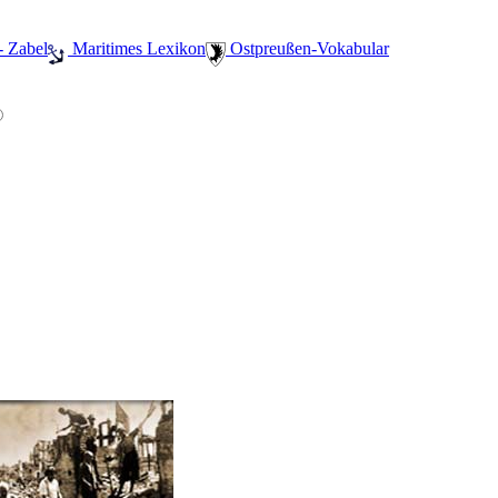
- Zabel
️ Maritimes Lexikon
️ Ostpreußen-Vokabular