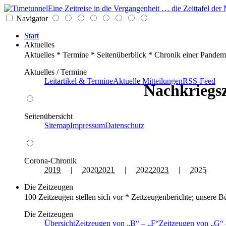
Eine Zeitreise in die Vergangenheit … die Zeittafel d
Navigator
Start
Aktuelles
Aktuelles * Termine * Seitenüberblick * Chronik einer Pandem
Aktuelles / Termine
Leitartikel & Termine
Aktuelle Mitteilungen
RSS-Feed
Nachkriegsz
Seitenübersicht
Sitemap
Impressum
Datenschutz
Corona-Chronik
2019
|
2020
2021
|
2022
2023
|
2025
Die Zeitzeugen
100 Zeitzeugen stellen sich vor * Zeitzeugenberichte; unsere B
Die Zeitzeugen
Übersicht
Zeitzeugen von
B
–
F
Zeitzeugen von
G