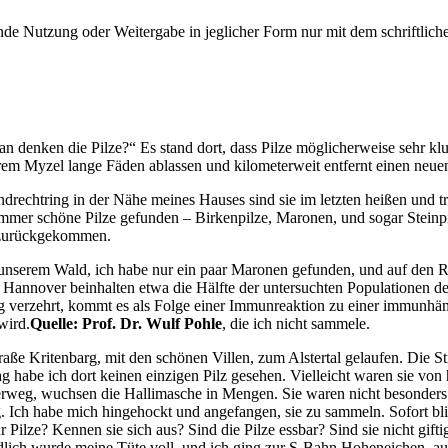
e Nutzung oder Weitergabe in jeglicher Form nur mit dem schriftlich
n denken die Pilze?
Es stand dort, dass Pilze möglicherweise sehr klu
m Myzel lange Fäden ablassen und kilometerweit entfernt einen neuen 
ijndrechtring in der Nähe meines Hauses sind sie im letzten heißen un
immer schöne Pilze gefunden – Birkenpilze, Maronen, und sogar Steinpi
t zurückgekommen.
unserem Wald, ich habe nur ein paar Maronen gefunden, und auf den 
 Hannover beinhalten etwa die Hälfte der untersuchten Populationen 
ng verzehrt, kommt es als Folge einer Immunreaktion zu einer immunhä
wird.
Quelle: Prof. Dr. Wulf Pohle
, die ich nicht sammele.
aße Kritenbarg, mit den schönen Villen, zum Alstertal gelaufen. Die St
 habe ich dort keinen einzigen Pilz gesehen. Vielleicht waren sie v
derweg, wuchsen die Hallimasche in Mengen. Sie waren nicht besonder
 Ich habe mich hingehockt und angefangen, sie zu sammeln. Sofort bl
 Pilze? Kennen sie sich aus? Sind die Pilze essbar? Sind sie nicht gift
ich wurde meine Tüte voll, und ich ging zur S-Bahn Hoheneichen, auch