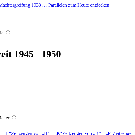
er Machtergreifung 1933 … Parallelen zum Heute entdecken
ie
eit 1945 - 1950
ücher
–
H
Zeitzeugen von
H
–
K
Zeitzeugen von
K
–
P
Zeitzeugen