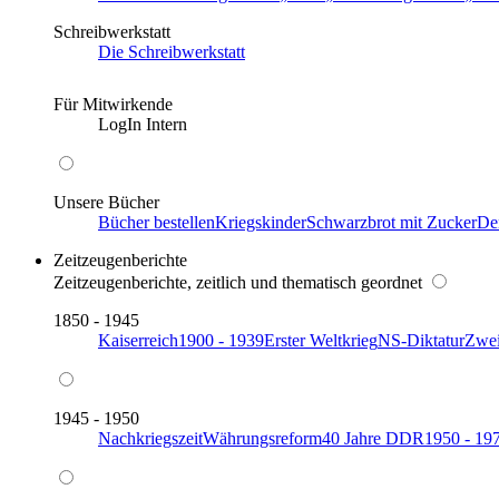
Schreibwerkstatt
Die Schreibwerkstatt
Für Mitwirkende
LogIn Intern
Unsere Bücher
Bücher bestellen
Kriegskinder
Schwarzbrot mit Zucker
De
Zeitzeugenberichte
Zeitzeugenberichte, zeitlich und thematisch geordnet
1850 - 1945
Kaiserreich
1900 - 1939
Erster Weltkrieg
NS-Diktatur
Zwei
1945 - 1950
Nachkriegszeit
Währungsreform
40 Jahre DDR
1950 - 19