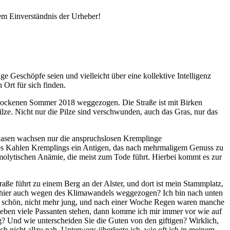
em Einverständnis der Urheber!
ge Geschöpfe seien und vielleicht über eine kollektive Intelligenz
Ort für sich finden.
d trockenen Sommer 2018 weggezogen. Die Straße ist mit Birken
lze. Nicht nur die Pilze sind verschwunden, auch das Gras, nur das
Rasen wachsen nur die anspruchslosen
Kremplinge
des Kahlen Kremplings ein Antigen, das nach mehrmaligem Genuss zu
molytischen Anämie, die meist zum Tode führt. Hierbei kommt es zur
raße führt zu einem Berg an der Alster, und dort ist mein Stammplatz,
on hier auch wegen des Klimawandels weggezogen? Ich bin nach unten
s schön, nicht mehr jung, und nach einer Woche Regen waren manche
ieben viele Passanten stehen, dann komme ich mir immer vor wie auf
ig? Und wie unterscheiden Sie die Guten von den giftigen? Wirklich,
 nicht allzu nah. Unterwegs überlegte ich, wie oft ich in meinem