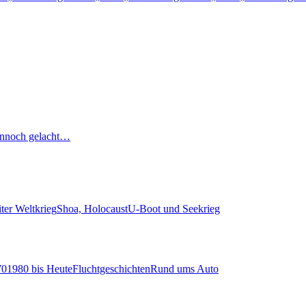
nnoch gelacht…
ter Weltkrieg
Shoa, Holocaust
U-Boot und Seekrieg
70
1980 bis Heute
Fluchtgeschichten
Rund ums Auto