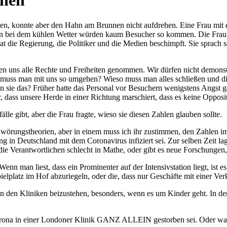
nnen
en, konnte aber den Hahn am Brunnen nicht aufdrehen. Eine Frau mit e
nn bei dem kühlen Wetter würden kaum Besucher so kommen. Die Frau w
die Regierung, die Politiker und die Medien beschimpft. Sie sprach sehr
aben uns alle Rechte und Freiheiten genommen. Wir dürfen nicht demonst
so muss man mit uns so umgehen? Wieso muss man alles schließen und di
 sie das? Früher hatte das Personal vor Besuchern wenigstens Angst ge
dass unsere Herde in einer Richtung marschiert, dass es keine Opposit
le gibt, aber die Frau fragte, wieso sie diesen Zahlen glauben sollte.
rschwörungstheorien, aber in einem muss ich ihr zustimmen, den Zahlen
 in Deutschland mit dem Coronavirus infiziert sei. Zur selben Zeit la
ie Verantwortlichen schlecht in Mathe, oder gibt es neue Forschungen,
nn man liest, dass ein Prominenter auf der Intensivstation liegt, ist e
elplatz im Hof abzuriegeln, oder die, dass nur Geschäfte mit einer Ve
in den Kliniken beizustehen, besonders, wenn es um Kinder geht. In de
Corona in einer Londoner Klinik GANZ ALLEIN gestorben sei. Oder war