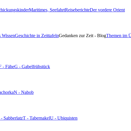
chickungskinder
Maritimes, Seefahrt
Reiseberichte
Der vordere Orient
s Wissen
Geschichte in Zeittafeln
Gedanken zur Zeit - Blog
Themen im Ü
F - Fähe
G - Gabelfrühstück
achorka
N - Nabob
 - Sabberlatz
T - Tabernakel
U - Ubiquisten