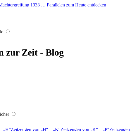
er Machtergreifung 1933 … Parallelen zum Heute entdecken
ie
 zur Zeit - Blog
ücher
–
H
Zeitzeugen von
H
–
K
Zeitzeugen von
K
–
P
Zeitzeugen