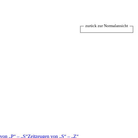
zurück zur Normalansicht
 von
P
–
S
Zeitzeugen von
S
–
Z