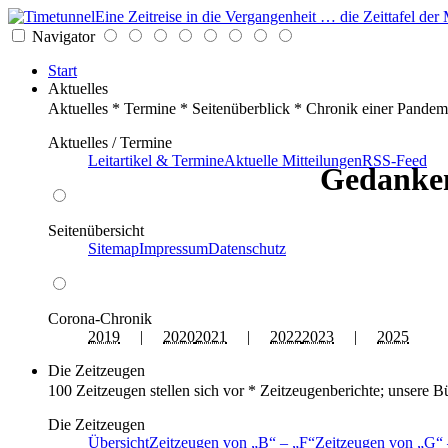
Eine Zeitreise in die Vergangenheit … die Zeittafel d
Navigator
Start
Aktuelles
Aktuelles * Termine * Seitenüberblick * Chronik einer Pandem
Aktuelles / Termine
Leitartikel & Termine
Aktuelle Mitteilungen
RSS-Feed
Gedanken
Seitenübersicht
Sitemap
Impressum
Datenschutz
Corona-Chronik
2019
|
2020
2021
|
2022
2023
|
2025
Die Zeitzeugen
100 Zeitzeugen stellen sich vor * Zeitzeugenberichte; unsere B
Die Zeitzeugen
Übersicht
Zeitzeugen von
B
–
F
Zeitzeugen von
G