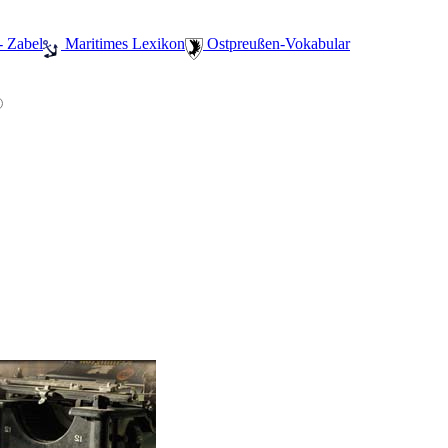
- Zabel
️ Maritimes Lexikon
️ Ostpreußen-Vokabular