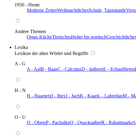
1950 - Heute
Moderne Zeiten
Weihnachtliches
Schule, Tanzstunde
Vers
Andere Themen
Omas Küche
Tierisches
Heiter bis poetisch
Geschichtliche
Lexika
Lexikon der alten Wörter und Begriffe
A - G
A - Aal
B - Baas
C - Calculus
D - dalbern
E - Echauffieren
H - N
H - Haarnetz
I - Ibex
J - Jach
K - Kaap
L - Laberdan
M - M
O - U
O - Obers
P - Pachulke
Q - Quacksalber
R - Rabattmarke
S