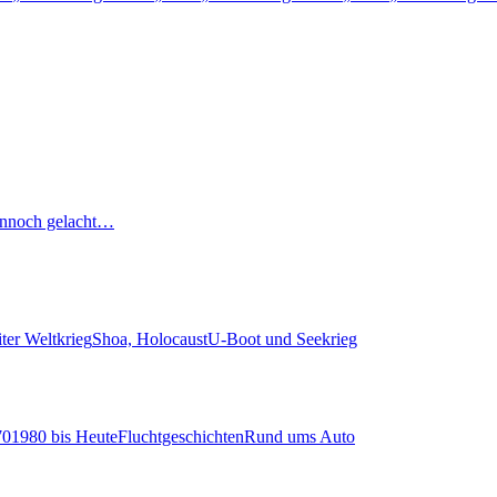
nnoch gelacht…
ter Weltkrieg
Shoa, Holocaust
U-Boot und Seekrieg
70
1980 bis Heute
Fluchtgeschichten
Rund ums Auto