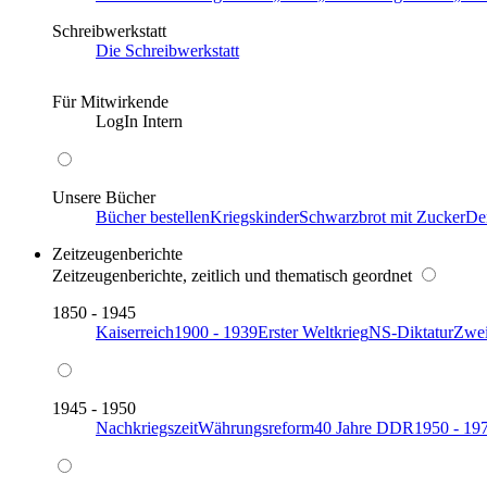
Schreibwerkstatt
Die Schreibwerkstatt
Für Mitwirkende
LogIn Intern
Unsere Bücher
Bücher bestellen
Kriegskinder
Schwarzbrot mit Zucker
De
Zeitzeugenberichte
Zeitzeugenberichte, zeitlich und thematisch geordnet
1850 - 1945
Kaiserreich
1900 - 1939
Erster Weltkrieg
NS-Diktatur
Zwei
1945 - 1950
Nachkriegszeit
Währungsreform
40 Jahre DDR
1950 - 19