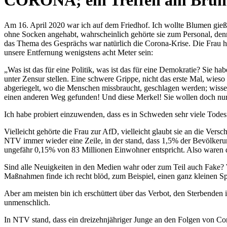
CORONA; ein Treffen am Bru
Am 16. April 2020 war ich auf dem Friedhof. Ich wollte Blumen gieß
ohne Socken angehabt, wahrscheinlich gehörte sie zum Personal, de
das Thema des Gesprächs war natürlich die Corona-Krise. Die Frau hat 
unsere Entfernung wenigstens acht Meter sein:
Was ist das für eine Politik, was ist das für eine Demokratie? Sie h
unter Zensur stellen. Eine schwere Grippe, nicht das erste Mal, wie
abgeriegelt, wo die Menschen missbraucht, geschlagen werden; wissen
einen anderen Weg gefunden! Und diese Merkel! Sie wollen doch nur, 
Ich habe probiert einzuwenden, dass es in Schweden sehr viele Todesfäl
Vielleicht gehörte die Frau zur AfD, vielleicht glaubt sie an die Ve
NTV immer wieder eine Zeile, in der stand, dass 1,5% der Bevölkerung
ungefähr 0,15% von 83 Millionen Einwohner entspricht. Also waren d
Sind alle Neuigkeiten in den Medien wahr oder zum Teil auch Fake? We
Maßnahmen finde ich recht blöd, zum Beispiel, einen ganz kleinen Spi
Aber am meisten bin ich erschüttert über das Verbot, den Sterbenden 
unmenschlich.
In NTV stand, dass ein dreizehnjähriger Junge an den Folgen von 