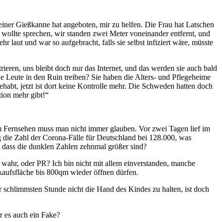
iner Gießkanne hat angeboten, mir zu helfen. Die Frau hat Latschen
ollte sprechen, wir standen zwei Meter voneinander entfernt, und
 laut und war so aufgebracht, falls sie selbst infiziert wäre, müsste
rieren, uns bleibt doch nur das Internet, und das werden sie auch bald
e Leute in den Ruin treiben? Sie haben die Alters- und Pflegeheime
habt, jetzt ist dort keine Kontrolle mehr. Die Schweden hatten doch
ion mehr gibt!
 im Fernsehen muss man nicht immer glauben. Vor zwei Tagen lief im
g die Zahl der Corona-Fälle für Deutschland bei 128.000, was
 dass die dunklen Zahlen zehnmal größer sind?
s wahr, oder PR? Ich bin nicht mit allem einverstanden, manche
rkaufsfläche bis 800qm wieder öffnen dürfen.
r schlimmsten Stunde nicht die Hand des Kindes zu halten, ist doch
 es auch ein Fake?