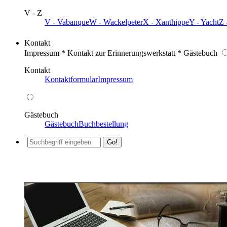
V - Z
V - Vabanque
W - Wackelpeter
X - Xanthippe
Y - Yacht
Z 
Kontakt
Impressum * Kontakt zur Erinnerungswerkstatt * Gästebuch
Kontakt
Kontaktformular
Impressum
Gästebuch
Gästebuch
Buchbestellung