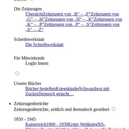
Die Zeitzeugen
Übersicht
Zeitzeugen von
B
–
F
Zeitzeugen von
G
–
H
Zeitzeugen von
H
–
K
Zeitzeugen von
K
–
P
Zeitzeugen von
P
–
S
Zeitzeugen von
S
–
Z
Schreibwerkstatt
Die Schreibwerkstatt
Für Mitwirkende
LogIn Intern
Unsere Bücher
Bücher bestellen
Kriegskinder
Schwarzbrot mit
Zucker
Dennoch gelacht…
Zeitzeugenberichte
Zeitzeugenberichte, zeitlich und thematisch geordnet
1850 - 1945
Kaiserreich
1900 - 1939
Erster Weltkrieg
NS-