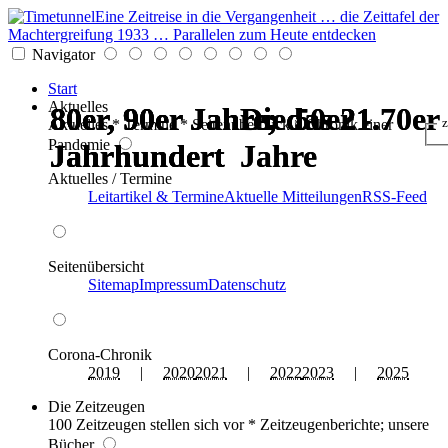
Eine Zeitreise in die Vergangenheit … die Zeittafel der
Machtergreifung 1933 … Parallelen zum Heute entdecken
Navigator
Start
Aktuelles
80er, 90er Jahre; das 21.
80er, 90er Jahre; das 21.
80er, 90er Jahre; das 21.
80er, 90er Jahre; das 21.
Die 50er - 70er
Die 50er - 70er
Aktuelles * Termine * Seitenüberblick * Chronik einer
z
Pandemie
Jahrhundert
Jahrhundert
Jahrhundert
Jahrhundert
Jahre
Jahre
Aktuelles / Termine
Leitartikel & Termine
Aktuelle Mitteilungen
RSS-Feed
Seitenübersicht
Sitemap
Impressum
Datenschutz
Corona-Chronik
2019
|
2020
2021
|
2022
2023
|
2025
Die Zeitzeugen
100 Zeitzeugen stellen sich vor * Zeitzeugenberichte; unsere
Bücher