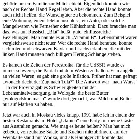
gehörte unsere Familie zur Mittelschicht. Eigentlich konnten wir
nach der Rechte-Hand-Regel leben. Aber die rechte Hand konnte
auch nicht helfen, die Wunschgüter zu bekommen. Zum Beispiel
eine Wohnung, einen Telefonanschluss, ein Auto, oder solche
Mangelwaren wie Fernseher oder Kühlschrank. Dazu brauchte man
das, was auf Russisch
Blat
heißt; gute, einflussreiche
Beziehungen. Man nannte es auch
Vitamin B
. Lebensmittel waren
vergleichsweise nicht teuer. Wer die rechte Hand benutzte, konnte
sich roten und schwarzen Kaviar und Lachs erlauben, die mit der
linken Hand mussten nach billigem Hering Schlange stehen.
Es kamen die Zeiten der Perestroika, für die UdSSR wurde es
immer schwerer, die Parität mit dem Westen zu halten. Es mangelte
an vielen Waren, es gab eine große Inflation. Früher hat man gefragt
wonach riecht der Zug nach Tula?
Die Antwort war
nach Wurst
– in der Provinz gab es Schwierigkeiten mit der
Lebensmittelversorgung, in Wologda, die beste Butter
wologodskoe maslo
wurde dort gemacht, war Milch und Butter
nur auf Marken zu haben.
Jetzt war auch in Moskau vieles knapp. 1991 habe ich in einem der
besten Restaurants im Hotel
Ukraina
eine Party für meine Gäste
aus Australien gemacht. Wie mag es heute heißen? Man hat mich
gebeten, von zuhause Salate und Kuchen mitzubringen, auf der
Weinkarte stand nur Wodka, und als Hauptgericht konnte das