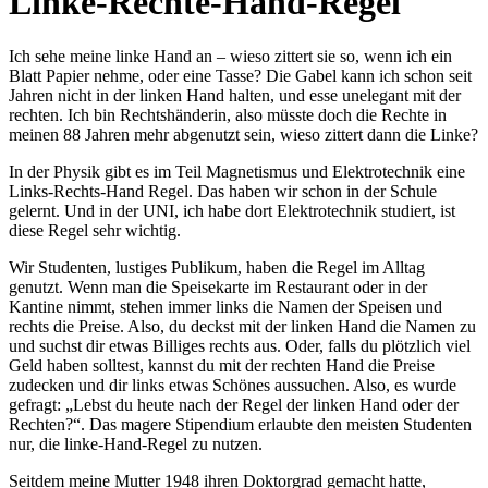
Linke-Rechte-Hand-Regel
Ich sehe meine linke Hand an – wieso zittert sie so, wenn ich ein
Blatt Papier nehme, oder eine Tasse? Die Gabel kann ich schon seit
Jahren nicht in der linken Hand halten, und esse unelegant mit der
rechten. Ich bin Rechtshänderin, also müsste doch die Rechte in
meinen 88 Jahren mehr abgenutzt sein, wieso zittert dann die Linke?
In der Physik gibt es im Teil Magnetismus und Elektrotechnik eine
Links-Rechts-Hand Regel. Das haben wir schon in der Schule
gelernt. Und in der UNI, ich habe dort Elektrotechnik studiert, ist
diese Regel sehr wichtig.
Wir Studenten, lustiges Publikum, haben die Regel im Alltag
genutzt. Wenn man die Speisekarte im Restaurant oder in der
Kantine nimmt, stehen immer links die Namen der Speisen und
rechts die Preise. Also, du deckst mit der linken Hand die Namen zu
und suchst dir etwas Billiges rechts aus. Oder, falls du plötzlich viel
Geld haben solltest, kannst du mit der rechten Hand die Preise
zudecken und dir links etwas Schönes aussuchen. Also, es wurde
gefragt:
Lebst du heute nach der Regel der linken Hand oder der
Rechten?
. Das magere Stipendium erlaubte den meisten Studenten
nur, die linke-Hand-Regel zu nutzen.
Seitdem meine Mutter 1948 ihren Doktorgrad gemacht hatte,