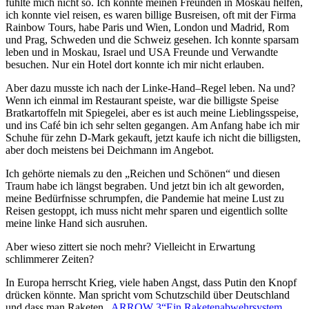
fühlte mich nicht so. Ich konnte meinen Freunden in Moskau helfen,
ich konnte viel reisen, es waren billige Busreisen, oft mit der Firma
Rainbow Tours, habe Paris und Wien, London und Madrid, Rom
und Prag, Schweden und die Schweiz gesehen. Ich konnte sparsam
leben und in Moskau, Israel und USA Freunde und Verwandte
besuchen. Nur ein Hotel dort konnte ich mir nicht erlauben.
Aber dazu musste ich nach der Linke-Hand–Regel leben. Na und?
Wenn ich einmal im Restaurant speiste, war die billigste Speise
Bratkartoffeln mit Spiegelei, aber es ist auch meine Lieblingsspeise,
und ins Café bin ich sehr selten gegangen. Am Anfang habe ich mir
Schuhe für zehn D-Mark gekauft, jetzt kaufe ich nicht die billigsten,
aber doch meistens bei Deichmann im Angebot.
Ich gehörte niemals zu den
Reichen und Schönen
und diesen
Traum habe ich längst begraben. Und jetzt bin ich alt geworden,
meine Bedürfnisse schrumpfen, die Pandemie hat meine Lust zu
Reisen gestoppt, ich muss nicht mehr sparen und eigentlich sollte
meine linke Hand sich ausruhen.
Aber wieso zittert sie noch mehr? Vielleicht in Erwartung
schlimmerer Zeiten?
In Europa herrscht Krieg, viele haben Angst, dass Putin den Knopf
drücken könnte. Man spricht vom Schutzschild über Deutschland
und dass man Raketen
ARROW 3
Ein Raketenabwehrsystem