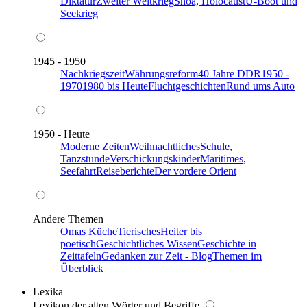
Diktatur
Zweiter Weltkrieg
Shoa, Holocaust
U-Boot und
Seekrieg
1945 - 1950
Nachkriegszeit
Währungsreform
40 Jahre DDR
1950 -
1970
1980 bis Heute
Fluchtgeschichten
Rund ums Auto
1950 - Heute
Moderne Zeiten
Weihnachtliches
Schule,
Tanzstunde
Verschickungskinder
Maritimes,
Seefahrt
Reiseberichte
Der vordere Orient
Andere Themen
Omas Küche
Tierisches
Heiter bis
poetisch
Geschichtliches Wissen
Geschichte in
Zeittafeln
Gedanken zur Zeit - Blog
Themen im
Überblick
Lexika
Lexikon der alten Wörter und Begriffe