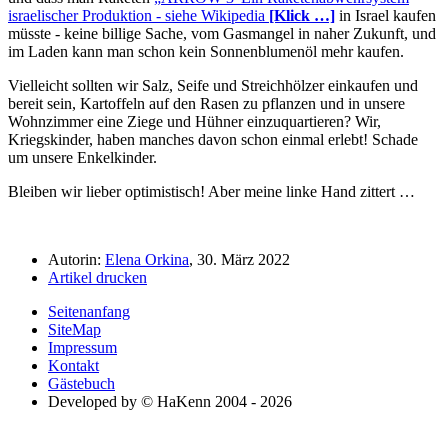
israelischer Produktion - siehe Wikipedia
[Klick …]
in Israel kaufen
müsste - keine billige Sache, vom Gasmangel in naher Zukunft, und
im Laden kann man schon kein Sonnenblumenöl mehr kaufen.
Vielleicht sollten wir Salz, Seife und Streichhölzer einkaufen und
bereit sein, Kartoffeln auf den Rasen zu pflanzen und in unsere
Wohnzimmer eine Ziege und Hühner einzuquartieren? Wir,
Kriegskinder, haben manches davon schon einmal erlebt! Schade
um unsere Enkelkinder.
Bleiben wir lieber optimistisch! Aber meine linke Hand zittert …
Autorin:
Elena Orkina
, 30. März 2022
Artikel drucken
Seitenanfang
SiteMap
Impressum
Kontakt
Gästebuch
Developed by © HaKenn 2004 - 2026