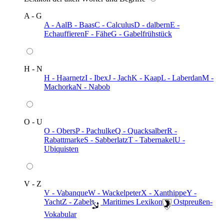
A - G
A - Aal
B - Baas
C - Calculus
D - dalbern
E -
Echauffieren
F - Fähe
G - Gabelfrühstück
H - N
H - Haarnetz
I - Ibex
J - Jach
K - Kaap
L - Laberdan
M -
Machorka
N - Nabob
O - U
O - Obers
P - Pachulke
Q - Quacksalber
R -
Rabattmarke
S - Sabberlatz
T - Tabernakel
U -
Ubiquisten
V - Z
V - Vabanque
W - Wackelpeter
X - Xanthippe
Y -
Yacht
Z - Zabel
️ Maritimes Lexikon
️ Ostpreußen-
Vokabular