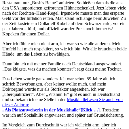
Restaurant nur
Bush's Beine
anbieten. So hießen damals die aus
den USA importierten gefrorenen Hühnerschenkel. Jetzt lebten viele
nach der Rechten–Hand-Regel: Irgendwie musste man das ersparte
Geld vor der Inflation retten. Man stand Schlange beim Juwelier. Zu
der Zeit kostete ein Dollar elf Rubel auf dem Schwarzmarkt, vor ein
paar Jahren – fünf, und offiziell war der Preis noch immer 62
Kopeken für einen Dollar.
Aber ich fühlte mich nicht arm, ich war so wie alle anderen. Mein
Umfeld hat mich respektiert, so wie ich bin. Wir alle brauchten beide
Hände, um das Leben zu bewältigen.
Dann bin ich mit meiner Familie nach Deutschland ausgewandert.
Das klügste, was du machen konntest
; sagt dazu meine Tochter.
Das Leben wurde ganz anders. Ich war schon 59 Jahre alt, ich
schrieb Bewerbungen, aber keiner wollte mich, und mein
Doktorgrad wurde nur als Störfaktor angesehen, ich war
überqualifiziert
. Aber
Vitamin B
gibt es auch in Deutschland
und so bekam ich eine Stelle in der
Musikhalle
Lesen Sie auch von
dieser Autorin:
Als Platzanweiserin in der Musikhalle
[Klick …]
. Trotzdem
war ich auf Sozialhilfe angewiesen und später auf Grundsicherung.
Im Vergleich zum Durchschnitt war ich vielleicht arm, aber ich