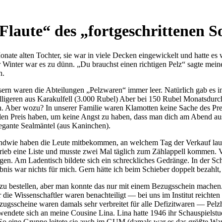
 Flaute
des
fortgeschrittenen S
te alten Tochter, sie war in viele Decken eingewickelt und hatte es wa
 Winter war es zu dünn.
Du brauchst einen richtigen Pelz
sagte meine
n.
sern waren die Abteilungen
Pelzwaren
immer leer. Natürlich gab es 
illigeren aus Karakulfell (3.000 Rubel) Aber bei 150 Rubel Monatsdurch
n. Aber wozu? In unserer Familie waren Klamotten keine Sache des Pre
alen Preis haben, um keine Angst zu haben, dass man dich am Abend a
egante Sealmäntel (aus Kaninchen).
dwie haben die Leute mitbekommen, an welchem Tag der Verkauf laufe
rieb eine Liste und musste zwei Mal täglich zum Zählappell kommen.
gen. Am Ladentisch bildete sich ein schreckliches Gedränge. In der Schl
ebnis war nichts für mich. Gern hätte ich beim Schieber doppelt bezahlt
ng zu bestellen, aber man konnte das nur mit einem Bezugsschein mach
ber die Wissenschaftler waren benachteiligt — bei uns im Institut reicht
ugsscheine waren damals sehr verbreitet für alle Defizitwaren — Pelzhü
endete sich an meine Cousine Lina. Lina hatte 1946 ihr Schauspielstudi
. So eine Gruppe leitete sie auch im GUM (damals war es das größte W