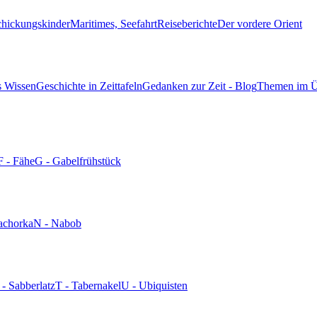
chickungskinder
Maritimes, Seefahrt
Reiseberichte
Der vordere Orient
s Wissen
Geschichte in Zeittafeln
Gedanken zur Zeit - Blog
Themen im Ü
F - Fähe
G - Gabelfrühstück
achorka
N - Nabob
 - Sabberlatz
T - Tabernakel
U - Ubiquisten