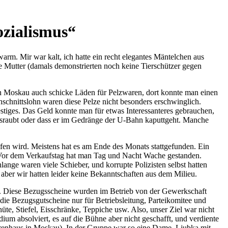
ozialismus
rm. Mir war kalt, ich hatte ein recht elegantes Mäntelchen aus
 Mutter (damals demonstrierten noch keine Tierschützer gegen
in Moskau auch schicke Läden für Pelzwaren, dort konnte man einen
schnittslohn waren diese Pelze nicht besonders erschwinglich.
stiges. Das Geld konnte man für etwas Interessanteres gebrauchen,
usraubt oder dass er im Gedränge der U-Bahn kaputtgeht. Manche
n wird. Meistens hat es am Ende des Monats stattgefunden. Ein
 Vor dem Verkaufstag hat man Tag und Nacht Wache gestanden.
ange waren viele Schieber, und korrupte Polizisten selbst hatten
, aber wir hatten leider keine Bekanntschaften aus dem Milieu.
en. Diese Bezugsscheine wurden im Betrieb von der Gewerkschaft
en die Bezugsgutscheine nur für Betriebsleitung, Parteikomitee und
te, Stiefel, Eisschränke, Teppiche usw. Also, unser Ziel war nicht
um absolviert, es auf die Bühne aber nicht geschafft, und verdiente
arenhaus in Moskau). In der Gruppe war so eine Dame, Ljubka mit