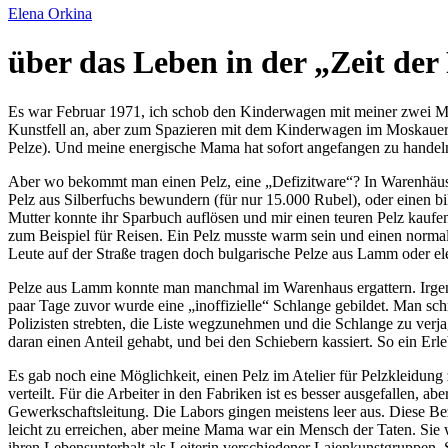
Elena Orkina
über das Leben in der
Zeit der
Es war Februar 1971, ich schob den Kinderwagen mit meiner zwei Mona
Kunstfell an, aber zum Spazieren mit dem Kinderwagen im Moskauer
Pelze). Und meine energische Mama hat sofort angefangen zu handel
Aber wo bekommt man einen Pelz, eine
Defizitware
? In Warenhäu
Pelz aus Silberfuchs bewundern (für nur 15.000 Rubel), oder einen b
Mutter konnte ihr Sparbuch auflösen und mir einen teuren Pelz kaufe
zum Beispiel für Reisen. Ein Pelz musste warm sein und einen norm
Leute auf der Straße tragen doch bulgarische Pelze aus Lamm oder el
Pelze aus Lamm konnte man manchmal im Warenhaus ergattern. Irgen
paar Tage zuvor wurde eine
inoffizielle
Schlange gebildet. Man sch
Polizisten strebten, die Liste wegzunehmen und die Schlange zu verja
daran einen Anteil gehabt, und bei den Schiebern kassiert. So ein Erl
Es gab noch eine Möglichkeit, einen Pelz im Atelier für Pelzkleidu
verteilt. Für die Arbeiter in den Fabriken ist es besser ausgefallen, a
Gewerkschaftsleitung. Die Labors gingen meistens leer aus. Diese Bez
leicht zu erreichen, aber meine Mama war ein Mensch der Taten. Sie w
ihren Lebensunterhalt als Leiterin verschiedener Laienkunstgruppen