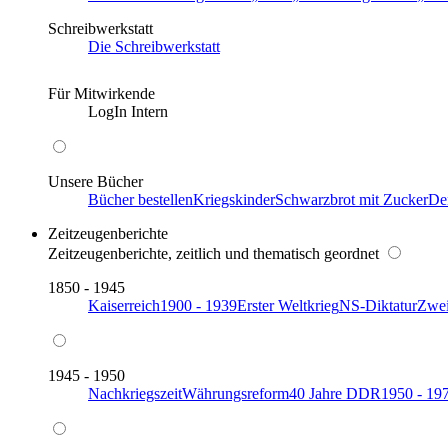
Schreibwerkstatt
Die Schreibwerkstatt
Für Mitwirkende
LogIn Intern
Unsere Bücher
Bücher bestellen
Kriegskinder
Schwarzbrot mit Zucker
De
Zeitzeugenberichte
Zeitzeugenberichte, zeitlich und thematisch geordnet
1850 - 1945
Kaiserreich
1900 - 1939
Erster Weltkrieg
NS-Diktatur
Zwei
1945 - 1950
Nachkriegszeit
Währungsreform
40 Jahre DDR
1950 - 19