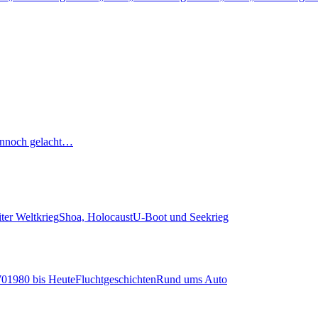
nnoch gelacht…
ter Weltkrieg
Shoa, Holocaust
U-Boot und Seekrieg
70
1980 bis Heute
Fluchtgeschichten
Rund ums Auto