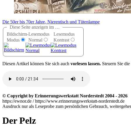
Die 50er bis 70er Jahre, Nierentisch und Tütenlampe
Diese Seite anzeigen im …
Bildschirm-
Lesemodus
Lesemodus
Modus
Normal
Kontrast
D
iesen Artikel können Sie sich auch
vorlesen lassen.
Steuern Sie die
© Copyright by Erinnerungswerkstatt Norderstedt 2004 - 2026
https://ewnor.de / https://www.erinnerungswerkstatt-norderstedt.de
Ausdruck nur als Leseprobe zum persönlichen Gebrauch, weitergehend
Der Pelz