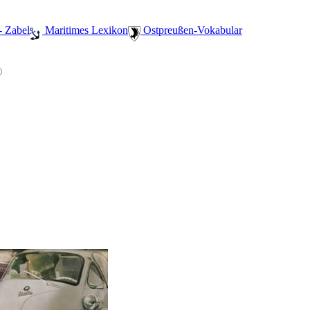
- Zabel
️ Maritimes Lexikon
️ Ostpreußen-Vokabular