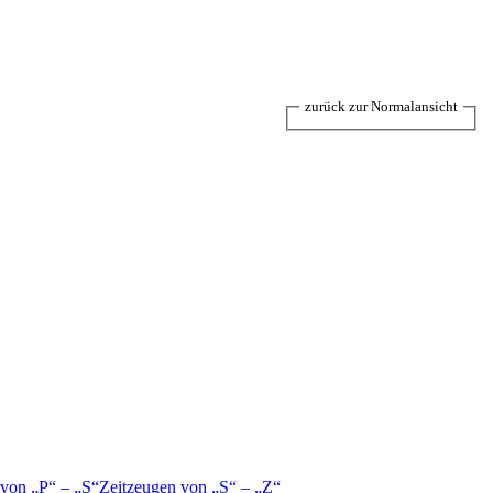
zurück zur Normalansicht
 von
P
–
S
Zeitzeugen von
S
–
Z