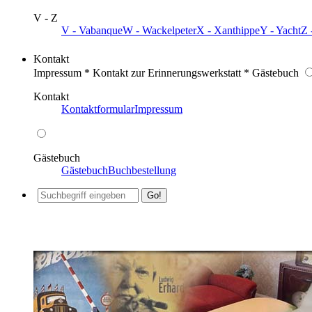
V - Z
V - Vabanque
W - Wackelpeter
X - Xanthippe
Y - Yacht
Z 
Kontakt
Impressum * Kontakt zur Erinnerungswerkstatt * Gästebuch
Kontakt
Kontaktformular
Impressum
Gästebuch
Gästebuch
Buchbestellung