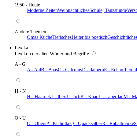
1950 - Heute
Moderne Zeiten
Weihnachtliches
Schule, Tanzstunde
Vers
Andere Themen
Omas Küche
Tierisches
Heiter bis poetisch
Geschichtliche
Lexika
Lexikon der alten Wörter und Begriffe
A - G
A - Aal
B - Baas
C - Calculus
D - dalbern
E - Echauffieren
H - N
H - Haarnetz
I - Ibex
J - Jach
K - Kaap
L - Laberdan
M - M
O - U
O - Obers
P - Pachulke
Q - Quacksalber
R - Rabattmarke
S