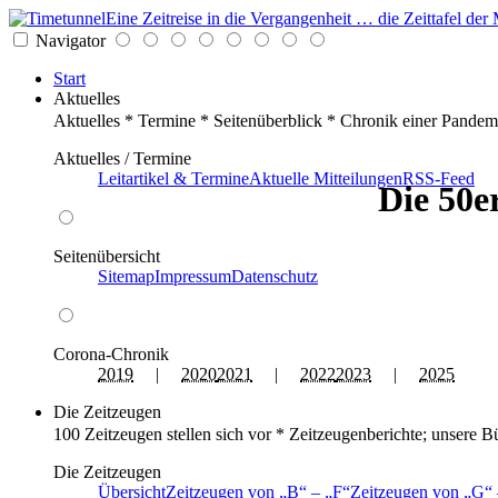
Eine Zeitreise in die Vergangenheit … die Zeittafel d
Navigator
Start
Aktuelles
Aktuelles * Termine * Seitenüberblick * Chronik einer Pandem
Aktuelles / Termine
Leitartikel & Termine
Aktuelle Mitteilungen
RSS-Feed
Die 50e
Seitenübersicht
Sitemap
Impressum
Datenschutz
Corona-Chronik
2019
|
2020
2021
|
2022
2023
|
2025
Die Zeitzeugen
100 Zeitzeugen stellen sich vor * Zeitzeugenberichte; unsere B
Die Zeitzeugen
Übersicht
Zeitzeugen von
B
–
F
Zeitzeugen von
G