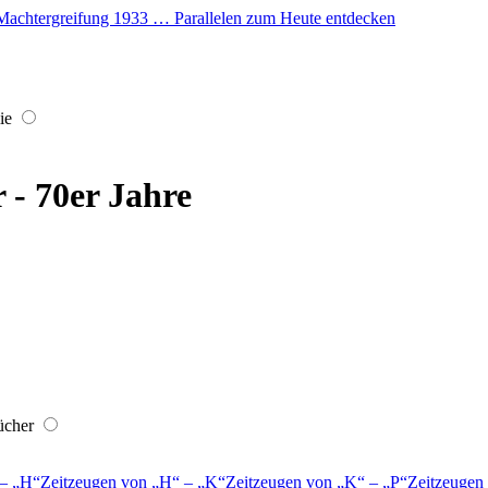
er Machtergreifung 1933 … Parallelen zum Heute entdecken
ie
r - 70er Jahre
ücher
–
H
Zeitzeugen von
H
–
K
Zeitzeugen von
K
–
P
Zeitzeugen