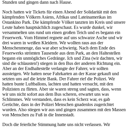
Stunden und gingen dann nach Hause.
Noch hatten wir Tickets für einen Abend der Solidarität mit den
kämpfenden Völkern Asiens, Afrikas und Lateinamerikas im
Ostankino Park. Die kämpfende Völker tanzten im Kreis und unsere
Leute haben hauptsächlich zugeschaut. Es wurde dunkel, wir
versammelten uns rund um einen großen Teich und es begann ein
Feuerwerk. Vom Himmel regnete auf uns schwarze Asche und wir
drei waren in weißen Kleidern. Wir wollten raus aus der
Menschenmenge, das war aber schwierig. Nach dem Ende des
Feuerwerks strömten Tausende aus dem Park, an den Haltestellen
begann ein unmögliches Gedränge. Ich und Zina (wir dachten, wir
sind die schlausten!) stiegen in den Bus der anderen Richtung ein.
Aber an der Endhaltestelle verlangte der Fahrer, wir sollten
aussteigen. Wir hatten neue Fahrkarten an der Kasse gekauft und
setzten uns auf die letzte Bank. Der Fahrer rief die Polizei. Wir
hatten bunte Luftballons, lachten und hatten versucht, mit den
Polizisten zu flirten. Aber sie waren streng und sagten, dass, wenn
wir uns nicht sofort aus dem Bus scheren, erwartet uns was
Schlimmes. Wir verstanden, dass es kein Scherz war, es gab
Gerüchte, dass in der Polizei Menschen gnadenlos zugerichtet
wurden. Also stiegen wir aus und gingen zusammen mit den Massen
von Menschen zu Fuß in die Innenstadt.
Doch die feierliche Stimmung hatte uns nicht verlassen. Wir