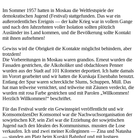
Im Sommer 1957 hatten in Moskau die Weltfestspiele der
demokratischen Jugend (Festival) stattgefunden. Das war ein
außerordentliches Ereignis — der kalte Krieg war in vollem Gange
und nach den Jahrzehnten voller Isolation sollten plötzlich
Ausländer ins Land kommen, und die Bevölkerung sollte Kontakt
mit ihnen aufnehmen!
Gewiss wird die Obrigkeit die Kontakte möglichst behindern, aber
trotzdem!
Die Vorbereitungen in Moskau waren grandios. Erneut wurden die
Fassaden gestrichen, die Alkoholiker und obdachlosen Penner
wurden aus der Stadt auf 101 Kilometer deportiert. Ich hatte damals
im Vorort gearbeitet und wir hatten die Kurskaja Eisenbahn benutzt.
Entlang der Spur waren schreckliche Slums, Schuppen, Müll. Das
hat man teilweise vernichtet, und teilweise mit Zäunen verdeckt, die
wurden mit rosa Farbe gestrichen und mit Parolen
Willkommen!
Herzlich Willkommen!
beschriftet.
Für das Festival wurde ein Gewinnspiel veröffentlicht und wir
Komsomolzen
Der Komsomol war die Nachwuchsorganisation der
sowjetischen KP, sein Ziel war die Erziehung der sowjetischen
Jugend nach den Idealen des Kommunismus.
mussten die Lose
verkaufen. Ich und zwei meiner Kolleginnen — Zina und Natasha
— standen am Platz beim Kurskij Bahnhof und mit lustigen