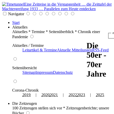
Eine Zeitreise in die Vergangenheit … die Zeittafel der
Machtergreifung 1933 … Parallelen zum Heute entdecken
Navigator
Start
Aktuelles
Aktuelles * Termine * Seitenüberblick * Chronik einer
z
Pandemie
Die
Aktuelles / Termine
Leitartikel & Termine
Aktuelle Mitteilungen
RSS-Feed
50er -
70er
Seitenübersicht
Jahre
Sitemap
Impressum
Datenschutz
Corona-Chronik
2019
|
2020
2021
|
2022
2023
|
2025
Die Zeitzeugen
100 Zeitzeugen stellen sich vor * Zeitzeugenberichte; unsere
Bücher