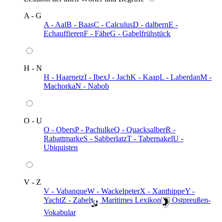
A - G
A - Aal
B - Baas
C - Calculus
D - dalbern
E -
Echauffieren
F - Fähe
G - Gabelfrühstück
H - N
H - Haarnetz
I - Ibex
J - Jach
K - Kaap
L - Laberdan
M -
Machorka
N - Nabob
O - U
O - Obers
P - Pachulke
Q - Quacksalber
R -
Rabattmarke
S - Sabberlatz
T - Tabernakel
U -
Ubiquisten
V - Z
V - Vabanque
W - Wackelpeter
X - Xanthippe
Y -
Yacht
Z - Zabel
️ Maritimes Lexikon
️ Ostpreußen-
Vokabular