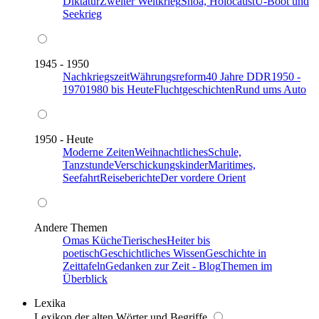
Diktatur
Zweiter Weltkrieg
Shoa, Holocaust
U-Boot und
Seekrieg
1945 - 1950
Nachkriegszeit
Währungsreform
40 Jahre DDR
1950 -
1970
1980 bis Heute
Fluchtgeschichten
Rund ums Auto
1950 - Heute
Moderne Zeiten
Weihnachtliches
Schule,
Tanzstunde
Verschickungskinder
Maritimes,
Seefahrt
Reiseberichte
Der vordere Orient
Andere Themen
Omas Küche
Tierisches
Heiter bis
poetisch
Geschichtliches Wissen
Geschichte in
Zeittafeln
Gedanken zur Zeit - Blog
Themen im
Überblick
Lexika
Lexikon der alten Wörter und Begriffe