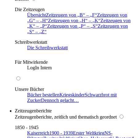
Die Zeitzeugen
Übersicht
Zeitzeugen von
B
–
F
Zeitzeugen von
G
–
H
Zeitzeugen von
H
–
K
Zeitzeugen von
K
–
P
Zeitzeugen von
P
–
S
Zeitzeugen von
S
–
Z
Schreibwerkstatt
Die Schreibwerkstatt
Für Mitwirkende
LogIn Intern
Unsere Bücher
Bücher bestellen
Kriegskinder
Schwarzbrot mit
Zucker
Dennoch gelacht…
Zeitzeugenberichte
Zeitzeugenberichte, zeitlich und thematisch geordnet
1850 - 1945
Kaiserreich
1900 - 1939
Erster Weltkrieg
NS-