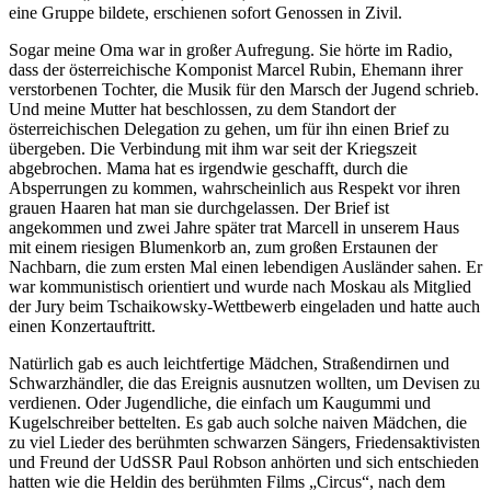
eine Gruppe bildete, erschienen sofort Genossen in Zivil.
Sogar meine Oma war in großer Aufregung. Sie hörte im Radio,
dass der österreichische Komponist Marcel Rubin, Ehemann ihrer
verstorbenen Tochter, die Musik für den Marsch der Jugend schrieb.
Und meine Mutter hat beschlossen, zu dem Standort der
österreichischen Delegation zu gehen, um für ihn einen Brief zu
übergeben. Die Verbindung mit ihm war seit der Kriegszeit
abgebrochen. Mama hat es irgendwie geschafft, durch die
Absperrungen zu kommen, wahrscheinlich aus Respekt vor ihren
grauen Haaren hat man sie durchgelassen. Der Brief ist
angekommen und zwei Jahre später trat Marcell in unserem Haus
mit einem riesigen Blumenkorb an, zum großen Erstaunen der
Nachbarn, die zum ersten Mal einen lebendigen Ausländer sahen. Er
war kommunistisch orientiert und wurde nach Moskau als Mitglied
der Jury beim Tschaikowsky-Wettbewerb eingeladen und hatte auch
einen Konzertauftritt.
Natürlich gab es auch leichtfertige Mädchen, Straßendirnen und
Schwarzhändler, die das Ereignis ausnutzen wollten, um Devisen zu
verdienen. Oder Jugendliche, die einfach um Kaugummi und
Kugelschreiber bettelten. Es gab auch solche naiven Mädchen, die
zu viel Lieder des berühmten schwarzen Sängers, Friedensaktivisten
und Freund der UdSSR Paul Robson anhörten und sich entschieden
hatten wie die Heldin des berühmten Films
Circus
, nach dem