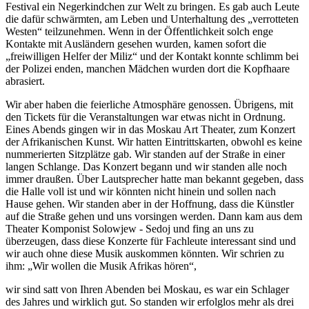
Festival ein Negerkindchen zur Welt zu bringen. Es gab auch Leute
die dafür schwärmten, am Leben und Unterhaltung des
verrotteten
Westen
teilzunehmen. Wenn in der Öffentlichkeit solch enge
Kontakte mit Ausländern gesehen wurden, kamen sofort die
freiwilligen Helfer der Miliz
und der Kontakt konnte schlimm bei
der Polizei enden, manchen Mädchen wurden dort die Kopfhaare
abrasiert.
Wir aber haben die feierliche Atmosphäre genossen. Übrigens, mit
den Tickets für die Veranstaltungen war etwas nicht in Ordnung.
Eines Abends gingen wir in das Moskau Art Theater, zum Konzert
der Afrikanischen Kunst. Wir hatten Eintrittskarten, obwohl es keine
nummerierten Sitzplätze gab. Wir standen auf der Straße in einer
langen Schlange. Das Konzert begann und wir standen alle noch
immer draußen. Über Lautsprecher hatte man bekannt gegeben, dass
die Halle voll ist und wir könnten nicht hinein und sollen nach
Hause gehen. Wir standen aber in der Hoffnung, dass die Künstler
auf die Straße gehen und uns vorsingen werden. Dann kam aus dem
Theater Komponist Solowjew - Sedoj und fing an uns zu
überzeugen, dass diese Konzerte für Fachleute interessant sind und
wir auch ohne diese Musik auskommen könnten. Wir schrien zu
ihm:
Wir wollen die Musik Afrikas hören
,
wir sind satt von Ihren Abenden bei Moskau, es war ein Schlager
des Jahres und wirklich gut. So standen wir erfolglos mehr als drei