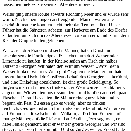
russischen hieß es, sie seien zu Abenteuern bereit.
Weiter ging unsere Route abwärts Richtung Meer und es wurde sehr
warm. Nach einem langen anstrengenden Marsch waren alle
erschöpft, manche konnten nicht mehr das Tempo halten. Unser
Führer hat die Stärkeren gebeten, zur Herberge am Ende des Dorfes
zu laufen, um sich um das Abendessen zu kümmern, und ist mit dem
Rest der Gruppe hinten geblieben.
Wir waren drei Frauen und sechs Männer, hatten Durst und
beschlossen die Dorfkneipe aufzusuchen, um dort Wasser oder
Limonade zu kaufen. In der Kneipe saßen am Tisch ein halbes
Dutzend Georgier. Wir baten den Wirt um Wasser.
Wozu denn
Wasser trinken, wenn es Wein gibt?
sagten die Männer und baten
uns zu ihrem Tisch. Die Gastfreundschaft des Georgiers ist berühmt,
und eine Einladung abzulehnen, ist eine große Beleidigung. So
fingen wir an mit ihnen zu trinken. Der Wein war sehr leicht, herb,
angenehm. Wir wollten uns revanchieren und kauften auch ein paar
Flaschen. Darauf bestellten die Männer eine ganze Kiste und es
begann ein Fest. Zu essen gab es wenig, aber zu trinken —
reichlich. Georgien ist auch für Trinksprüche berühmt. Wir tranken
auf Freundschaft zwischen den Völkern, auf schöne Frauen, auf
mutige Männer, auf die Liebe und auf Stalin.
Jetzt sagt man, er
habe Fehler gemacht, aber er war der größte Georgier und wir sind
stolz, dass er von hier kommt!
Und so ging es weiter. Zuerst hatte