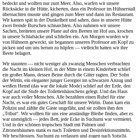
bedeckt und wollten nur zum Meer. Also, warfen wir unsere
Rücksäcke in die Hütte, kicherten, dass ein Professor im Hühnerstall
übernachten musste und gingen zum Meer und dann ins Restaurant.
Wir kamen spät in der Dunkelheit und sahen, dass in unserer Hütte
zwei fremde Burschen schnarchten. Also nahmen wir unsere
Sachen, breiteten unsere Plane auf den Beeten im Hof aus, krochen
in unsere Schlafsäcke und schliefen ein. Am Morgen wurden wir
von Hühnern geweckt, sie begannen unseren Professor am Kopf zu
picken und um uns herum zu hüpfen — vielleicht hatten wir ihre
Beete belagert.
Wir staunten — nicht weniger als zwanzig Menschen verbrachten
die Nacht im kleinen Hof, in der Mitte in einem Kinderbett schlief
ein großer Mann, dessen Beine durch die Gitter ragten. Der Sohn
der Wirtin, ein eleganter junger Georgier im schwarzen Anzug und
weißen Hemd (das war die lokale Mode) schlief auf der Erde, den
Kopf auf die Stufe des Toilettenhäuschens gelegt. Und das Haus
war auch voller Menschen. Alle bezahlten einen Rubel für eine
Nacht, es war ein gutes Geschäft für unsere Wirtin. Dann kam ein
Polizist und zählte die Gäste ungefähr, und sie zollten ihm den
Tribut
. Wir wollten für uns eine anständige Bleibe finden, aber es
war unmöglich — jedes Bett, jede Ecke in Suchumi war vermietet.
Und in der schönen tropischen Stadt mit Palmen und
Zitronenbäumen stank es nach Toiletten und Desinfektionsmitteln.
Wir beschlossen, Suchumi zu verlassen und zogen nach Sotschi.