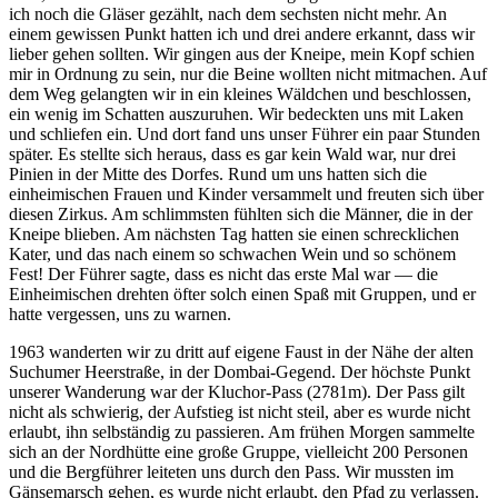
ich noch die Gläser gezählt, nach dem sechsten nicht mehr. An
einem gewissen Punkt hatten ich und drei andere erkannt, dass wir
lieber gehen sollten. Wir gingen aus der Kneipe, mein Kopf schien
mir in Ordnung zu sein, nur die Beine wollten nicht mitmachen. Auf
dem Weg gelangten wir in ein kleines Wäldchen und beschlossen,
ein wenig im Schatten auszuruhen. Wir bedeckten uns mit Laken
und schliefen ein. Und dort fand uns unser Führer ein paar Stunden
später. Es stellte sich heraus, dass es gar kein Wald war, nur drei
Pinien in der Mitte des Dorfes. Rund um uns hatten sich die
einheimischen Frauen und Kinder versammelt und freuten sich über
diesen Zirkus. Am schlimmsten fühlten sich die Männer, die in der
Kneipe blieben. Am nächsten Tag hatten sie einen schrecklichen
Kater, und das nach einem so schwachen Wein und so schönem
Fest! Der Führer sagte, dass es nicht das erste Mal war — die
Einheimischen drehten öfter solch einen Spaß mit Gruppen, und er
hatte vergessen, uns zu warnen.
1963 wanderten wir zu dritt auf eigene Faust in der Nähe der alten
Suchumer Heerstraße, in der Dombai-Gegend. Der höchste Punkt
unserer Wanderung war der Kluchor-Pass (2781m). Der Pass gilt
nicht als schwierig, der Aufstieg ist nicht steil, aber es wurde nicht
erlaubt, ihn selbständig zu passieren. Am frühen Morgen sammelte
sich an der Nordhütte eine große Gruppe, vielleicht 200 Personen
und die Bergführer leiteten uns durch den Pass. Wir mussten im
Gänsemarsch gehen, es wurde nicht erlaubt, den Pfad zu verlassen.