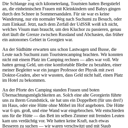
Die Schlange zog sich kilometerlang, Touristen hatten Bergstiefel
an, die einheimischen Frauen mit Kleinkindern und Babys gingen
durch den Schnee in Sommersandalen. Für sie war es keine
Wanderung, nur ein normaler Weg nach Suchumi zu Besuch, oder
zum Einkauf. Jetzt, nach dem Zerfall der UdSSR weiß ich nicht,
welches Visum man braucht, um den Kluchor zu passieren, genau
dort läuft die Grenze zwischen Russland und Abchasien, das früher
ein autonomes Gebiet in Georgien war.
An der Südhütte erwarten uns schon Lastwagen und Busse, die
Leute nach Suchumi zum Touristencamping brachten. Wir konnten
nicht mit einem Platz im Camping rechnen — alles war voll. Wir
hatten genug Geld, um eine komfortable Bleibe zu bezahlen, einer
meiner Begleiter war ein junger Professor der Physik mit zwei
Doktor-Graden, aber wir wussten, dass Geld nicht half, einen Platz
im Hotel zu bekommen.
An der Pforte des Camping standen Frauen und boten
Übernachtungsmöglichkeiten an. Solch eine alte Georgierin führte
uns zu ihrem Grundstück, sie hat uns ein Doppelbett (für uns drei!)
im Haus, oder eine Hütte ohne Möbel im Hof angeboten. Die Hütte
war 6 qm. groß, und eine Wand war eingebrochen. Wir entschieden
uns für die Hütte — das Bett im selben Zimmer mit fremden Leuten
kam uns verdächtig vor. Wir hatten keine Kraft, nach etwas
Besseren zu suchen — wir waren verschwitzt und mit Staub