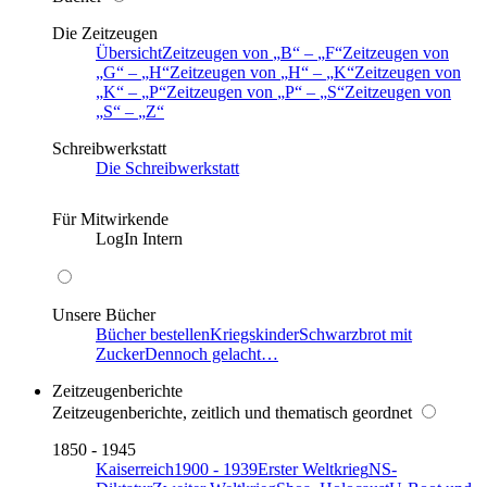
Die Zeitzeugen
Übersicht
Zeitzeugen von
B
–
F
Zeitzeugen von
G
–
H
Zeitzeugen von
H
–
K
Zeitzeugen von
K
–
P
Zeitzeugen von
P
–
S
Zeitzeugen von
S
–
Z
Schreibwerkstatt
Die Schreibwerkstatt
Für Mitwirkende
LogIn Intern
Unsere Bücher
Bücher bestellen
Kriegskinder
Schwarzbrot mit
Zucker
Dennoch gelacht…
Zeitzeugenberichte
Zeitzeugenberichte, zeitlich und thematisch geordnet
1850 - 1945
Kaiserreich
1900 - 1939
Erster Weltkrieg
NS-