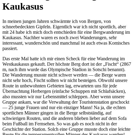
Kaukasus
In meinen jungen Jahren schwärmte ich von Bergen, von
schneebedeckten Gipfeln. Eigentlich war ich nicht sportlich, aber
mit 24 habe ich mich doch entschieden für eine Bergwanderung im
Kaukasus. Nachher waren es noch zwei Wanderungen, sehr
interessant, wunderschön und manchmal ist auch etwas Komisches
passiert.
Das erste Mal hatte ich mir einen Scheck für eine Wanderung im
Westkaukasus gekauft. Der höchste Berg dort ist der
Fischt
(2867
m, nach ihm wurde das Olympische Stadion in Sotschi benannt).
Die Wanderung musste nicht schwer werden — die Berge waren
nicht sehr hoch, Fischt sollten wir nicht besteigen. Obwohl unsere
Route in unbewohnten Gebieten lag, erwarteten uns für jede
Übernachtung Herbergen (einfache Schuppen mit Schlafsäcken),
also mussten wir nur Lebensmittel schleppen. Aber wenn unsere
Gruppe ankam, war die Verwaltung der Touristenstation geschockt
— 25 junge Frauen und nur ein einziger Mann! Na ja, die echten
sportlichen Männer gingen in die Berge selbstständig, auf
schwierigen Routen, und die anderen blieben lieber auf dem Sofa
beim Fußball im Fernsehen. So was gab es noch nicht in der
Geschichte der Station. Solch eine Gruppe musste doch eine leichte
Beute für die temperamentvollen Männer des Kaukasus werden!