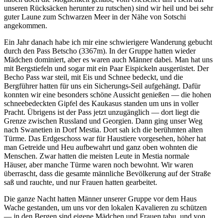
unseren Rücksäcken herunter zu rutschen) sind wir heil und bei sehr
guter Laune zum Schwarzen Meer in der Nähe von Sotschi
angekommen.
Ein Jahr danach habe ich mir eine schwierigere Wanderung gebucht
durch den Pass Betscho (3367m). In der Gruppe hatten wieder
Mädchen dominiert, aber es waren auch Männer dabei. Man hat uns
mit Bergstiefeln und sogar mit ein Paar Eispickeln ausgerüstet. Der
Becho Pass war steil, mit Eis und Schnee bedeckt, und die
Bergführer hatten für uns ein Sicherungs-Seil aufgehängt. Dafür
konnten wir eine besonders schöne Aussicht genießen — die hohen
schneebedeckten Gipfel des Kaukasus standen um uns in voller
Pracht. Übrigens ist der Pass jetzt unzugänglich — dort liegt die
Grenze zwischen Russland und Georgien. Dann ging unser Weg
nach Swanetien in Dorf Mestia. Dort sah ich die berühmten alten
Türme. Das Erdgeschoss war für Haustiere vorgesehen, höher hat
man Getreide und Heu aufbewahrt und ganz oben wohnten die
Menschen. Zwar hatten die meisten Leute in Mestia normale
Häuser, aber manche Türme waren noch bewohnt. Wir waren
überrascht, dass die gesamte männliche Bevölkerung auf der Straße
saß und rauchte, und nur Frauen hatten gearbeitet.
Die ganze Nacht hatten Männer unserer Gruppe vor dem Haus
Wache gestanden, um uns vor den lokalen Kavalieren zu schützen
— in den Bergen sind eigene Mädchen und Frauen tabu, und von