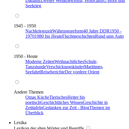
Diktatur
Zweiter Weltkrieg
Shoa, Holocaust
U-Boot und
Seekrieg
1945 - 1950
Nachkriegszeit
Währungsreform
40 Jahre DDR
1950 -
1970
1980 bis Heute
Fluchtgeschichten
Rund ums Auto
1950 - Heute
Moderne Zeiten
Weihnachtliches
Schule,
Tanzstunde
Verschickungskinder
Maritimes,
Seefahrt
Reiseberichte
Der vordere Orient
Andere Themen
Omas Küche
Tierisches
Heiter bis
poetisch
Geschichtliches Wissen
Geschichte in
Zeittafeln
Gedanken zur Zeit - Blog
Themen im
Überblick
Lexika
Lexikon der alten Wörter und Begriffe