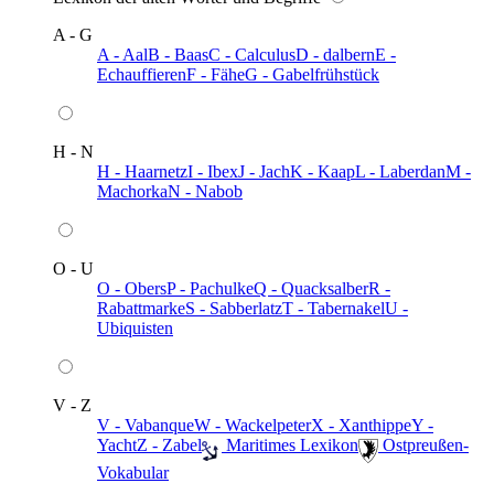
A - G
A - Aal
B - Baas
C - Calculus
D - dalbern
E -
Echauffieren
F - Fähe
G - Gabelfrühstück
H - N
H - Haarnetz
I - Ibex
J - Jach
K - Kaap
L - Laberdan
M -
Machorka
N - Nabob
O - U
O - Obers
P - Pachulke
Q - Quacksalber
R -
Rabattmarke
S - Sabberlatz
T - Tabernakel
U -
Ubiquisten
V - Z
V - Vabanque
W - Wackelpeter
X - Xanthippe
Y -
Yacht
Z - Zabel
️ Maritimes Lexikon
️ Ostpreußen-
Vokabular