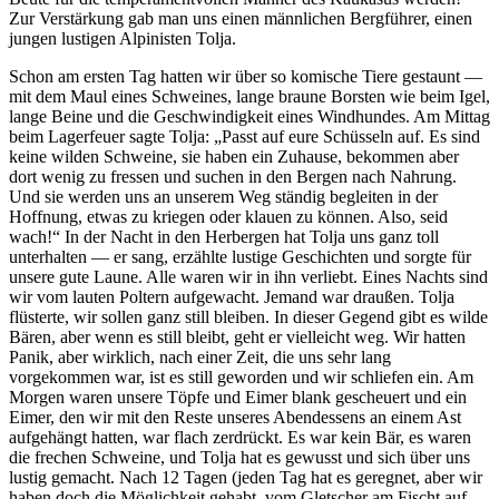
Zur Verstärkung gab man uns einen männlichen Bergführer, einen
jungen lustigen Alpinisten Tolja.
Schon am ersten Tag hatten wir über so komische Tiere gestaunt —
mit dem Maul eines Schweines, lange braune Borsten wie beim Igel,
lange Beine und die Geschwindigkeit eines Windhundes. Am Mittag
beim Lagerfeuer sagte Tolja:
Passt auf eure Schüsseln auf. Es sind
keine wilden Schweine, sie haben ein Zuhause, bekommen aber
dort wenig zu fressen und suchen in den Bergen nach Nahrung.
Und sie werden uns an unserem Weg ständig begleiten in der
Hoffnung, etwas zu kriegen oder klauen zu können. Also, seid
wach!
In der Nacht in den Herbergen hat Tolja uns ganz toll
unterhalten — er sang, erzählte lustige Geschichten und sorgte für
unsere gute Laune. Alle waren wir in ihn verliebt. Eines Nachts sind
wir vom lauten Poltern aufgewacht. Jemand war draußen. Tolja
flüsterte, wir sollen ganz still bleiben. In dieser Gegend gibt es wilde
Bären, aber wenn es still bleibt, geht er vielleicht weg. Wir hatten
Panik, aber wirklich, nach einer Zeit, die uns sehr lang
vorgekommen war, ist es still geworden und wir schliefen ein. Am
Morgen waren unsere Töpfe und Eimer blank gescheuert und ein
Eimer, den wir mit den Reste unseres Abendessens an einem Ast
aufgehängt hatten, war flach zerdrückt. Es war kein Bär, es waren
die frechen Schweine, und Tolja hat es gewusst und sich über uns
lustig gemacht. Nach 12 Tagen (jeden Tag hat es geregnet, aber wir
haben doch die Möglichkeit gehabt, vom Gletscher am Fischt auf