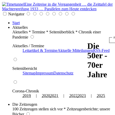
Eine Zeitreise in die Vergangenheit … die Zeittafel der
Machtergreifung 1933 … Parallelen zum Heute entdecken
Navigator
Start
Aktuelles
Aktuelles * Termine * Seitenüberblick * Chronik einer
Pandemie
z
Die
Aktuelles / Termine
Leitartikel & Termine
Aktuelle Mitteilungen
RSS-Feed
50er -
70er
Seitenübersicht
Jahre
Sitemap
Impressum
Datenschutz
Corona-Chronik
2019
|
2020
2021
|
2022
2023
|
2025
Die Zeitzeugen
100 Zeitzeugen stellen sich vor * Zeitzeugenberichte; unsere
Bücher