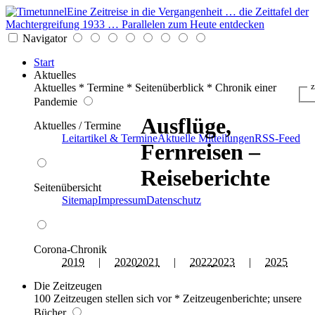
Eine Zeitreise in die Vergangenheit … die Zeittafel der
Machtergreifung 1933 … Parallelen zum Heute entdecken
Navigator
Start
Aktuelles
Aktuelles * Termine * Seitenüberblick * Chronik einer
z
Pandemie
Ausflüge,
Aktuelles / Termine
Leitartikel & Termine
Aktuelle Mitteilungen
RSS-Feed
Fernreisen –
Reiseberichte
Seitenübersicht
Sitemap
Impressum
Datenschutz
Corona-Chronik
2019
|
2020
2021
|
2022
2023
|
2025
Die Zeitzeugen
100 Zeitzeugen stellen sich vor * Zeitzeugenberichte; unsere
Bücher