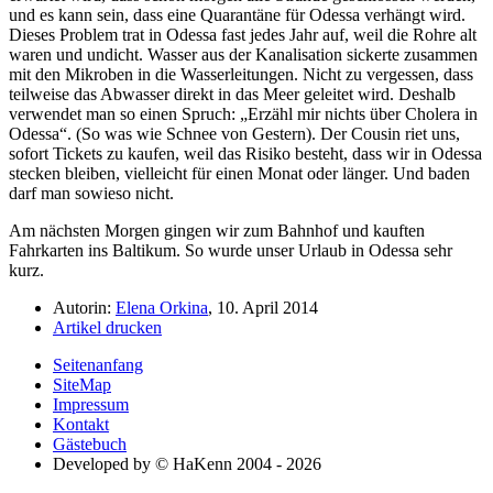
und es kann sein, dass eine Quarantäne für Odessa verhängt wird.
Dieses Problem trat in Odessa fast jedes Jahr auf, weil die Rohre alt
waren und undicht. Wasser aus der Kanalisation sickerte zusammen
mit den Mikroben in die Wasserleitungen. Nicht zu vergessen, dass
teilweise das Abwasser direkt in das Meer geleitet wird. Deshalb
verwendet man so einen Spruch:
Erzähl mir nichts über Cholera in
Odessa
. (So was wie Schnee von Gestern). Der Cousin riet uns,
sofort Tickets zu kaufen, weil das Risiko besteht, dass wir in Odessa
stecken bleiben, vielleicht für einen Monat oder länger. Und baden
darf man sowieso nicht.
Am nächsten Morgen gingen wir zum Bahnhof und kauften
Fahrkarten ins Baltikum. So wurde unser Urlaub in Odessa sehr
kurz.
Autorin:
Elena Orkina
, 10. April 2014
Artikel drucken
Seitenanfang
SiteMap
Impressum
Kontakt
Gästebuch
Developed by © HaKenn 2004 - 2026