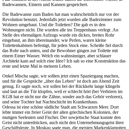
Badewannen, Eimern und Kannen gespeichert.
Die Badewanne zum Baden hat man wahrscheinlich nur vor der
Revolution benutzt. Jedenfalls jetzt wurden alle Badezimmer zum
Wohnen umgebaut. Und die Toiletten? Die gab es in den
Wohnungen nicht. Die wurden alle ins Treppenhaus verlegt .An
Stelle des ehemaligen Aufzugs wurde ein dickes, breites Rohr
eingebaut, an ihm übereinander, wie Perlen, waren kleine
Toilettenkabinen befestigt, für jeden Stock eine. Scheiße fiel durch
das Rohr nach unten, und die Bewohner gingen zur Toilette mit
einem Eimer Wasser. Welch ein wahnsinniger, aber schlauer
Architekt kam auf solch eine Idee? Ich sah so eine Konstruktion das
erste und letzte Mal in meinem Leben.
Onkel Mischa sagte, wir sollten jetzt einen Spaziergang machen,
und für die Gespräche
über das Leben
ist doch am Abend Zeit
genug. Er sagte noch, wir sollen bei der Rückkehr lange klingeln
und laut an die Tür klopfen, weil er schlecht hört (bei Verhören im
KGB hat er nicht nur die Zähne, sonder auch das Gehör verloren),
und seine Tochter hat Nachtschicht im Krankenhaus.
Odessa ist eine schöne südliche Stadt am Schwarzen Meer. Dort
lebte immer ein freier Geist der alten griechischen Kolonien, der
mutigen Seeleuten und Fischer. Der sowjetische Staat konnte den
Geist nicht unterdrücken, auch nicht den Unternehmungsgeist ihrer
Geschäftsleute. In Moskau sagte man, die meisten Markenklamotten