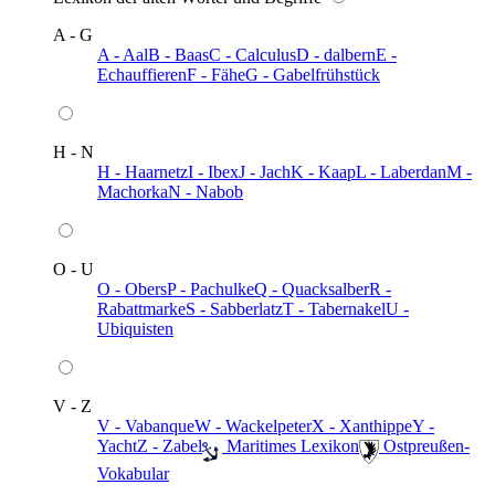
A - G
A - Aal
B - Baas
C - Calculus
D - dalbern
E -
Echauffieren
F - Fähe
G - Gabelfrühstück
H - N
H - Haarnetz
I - Ibex
J - Jach
K - Kaap
L - Laberdan
M -
Machorka
N - Nabob
O - U
O - Obers
P - Pachulke
Q - Quacksalber
R -
Rabattmarke
S - Sabberlatz
T - Tabernakel
U -
Ubiquisten
V - Z
V - Vabanque
W - Wackelpeter
X - Xanthippe
Y -
Yacht
Z - Zabel
️ Maritimes Lexikon
️ Ostpreußen-
Vokabular