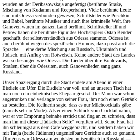
wurden an der Deribasowskaja angefertigt (berühmte Straße,
Mischung von Kudamm und Reeperbahn). Viele berühmte Leute
sind mit Odessa verbunden gewesen, Schriftsteller wie Puschkin
und Babel, berühmte Musiker und auch ihre kriminelle Welt, ihre
Ganoven waren im ganzen Land berühmt. Schriftsteller Ilf und
Petrow haben die berühmte Figur des Hochstaplers Ostap Bender
geschafft, der selbstverständlich aus Odessa stammte. Odessa ist
auch berühmt wegen des spezifischen Humors, dazu passt auch die
Sprache — eine derbe Mischung aus Russisch, Ukrainisch und
Jüdisch, mit Anflug von Rotwelsch. Keine andere Stadt des Landes
war so besungen wie Odessa. Die Lieder über ihre Boulevards,
Straßen, über die Odessiten, auch Ganovenlieder, sang ganz
Russland.
Unser Spaziergang durch die Stadt endete am Abend in einer
Eisdiele am Ufer. Die Eisdiele war voll, und an unseren Tisch hat
man noch ein einheimisches Ehepaar gesetzt. Der Mann war schon
angetrunken und verlangte von seiner Frau, ihm noch einen Getränk
zu bestellen. Die Kellnerin sagte, dass es nur Milchcocktails gäbe
(damals sehr in Mode). Als er einen Schluck vom Cocktail nahm,
war er vor Empörung beinahe erstickt und fing an zu schreien, dass
man ihn mit dieser
jüdischen Seife
vergiften will. Seine Frau hat
ihn schleunigst aus dem Cafe weggebracht, und seitdem haben wir
mit Tanja (beide Jüdinnen) ungenießbare Gerichte auch so genannt.
Übrigens war Odessa am wenigsten antisemitisch in Russland —