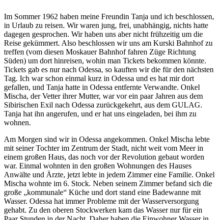
Im Sommer 1962 haben meine Freundin Tanja und ich beschlossen,
in Urlaub zu reisen. Wir waren jung, frei, unabhängig, nichts hatte
dagegen gesprochen. Wir haben uns aber nicht frühzeitig um die
Reise gekümmert. Also beschlossen wir uns am Kurski Bahnhof zu
treffen (vom diesen Moskauer Bahnhof fahren Züge Richtung
Süden) um dort hinreisen, wohin man Tickets bekommen könnte.
Tickets gab es nur nach Odessa, so kauften wir die für den nächsten
Tag. Ich war schon einmal kurz in Odessa und es hat mir dort
gefallen, und Tanja hatte in Odessa entfernte Verwandte. Onkel
Mischa, der Vetter ihrer Mutter, war vor ein paar Jahren aus dem
Sibirischen Exil nach Odessa zurückgekehrt, aus dem GULAG.
Tanja hat ihn angerufen, und er hat uns eingeladen, bei ihm zu
wohnen.
Am Morgen sind wir in Odessa angekommen. Onkel Mischa lebte
mit seiner Tochter im Zentrum der Stadt, nicht weit vom Meer in
einem großen Haus, das noch vor der Revolution gebaut worden
war. Einmal wohnten in den großen Wohnungen des Hauses
Anwälte und Ärzte, jetzt lebte in jedem Zimmer eine Familie. Onkel
Mischa wohnte im 6. Stock. Neben seinem Zimmer befand sich die
große
kommunale
Küche und dort stand eine Badewanne mit
Wasser. Odessa hat immer Probleme mit der Wasserversorgung
gehabt. Zu den oberen Stockwerken kam das Wasser nur für ein
Paar Stunden in der Nacht. Daher haben die Einwohner Wasser in