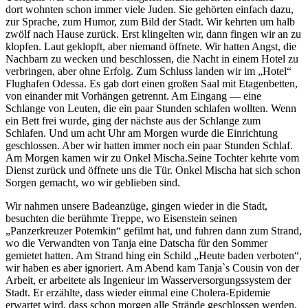
dort wohnten schon immer viele Juden. Sie gehörten einfach dazu,
zur Sprache, zum Humor, zum Bild der Stadt. Wir kehrten um halb
zwölf nach Hause zurück. Erst klingelten wir, dann fingen wir an zu
klopfen. Laut geklopft, aber niemand öffnete. Wir hatten Angst, die
Nachbarn zu wecken und beschlossen, die Nacht in einem Hotel zu
verbringen, aber ohne Erfolg. Zum Schluss landen wir im
Hotel
Flughafen Odessa. Es gab dort einen großen Saal mit Etagenbetten,
von einander mit Vorhängen getrennt. Am Eingang — eine
Schlange von Leuten, die ein paar Stunden schlafen wollten. Wenn
ein Bett frei wurde, ging der nächste aus der Schlange zum
Schlafen. Und um acht Uhr am Morgen wurde die Einrichtung
geschlossen. Aber wir hatten immer noch ein paar Stunden Schlaf.
Am Morgen kamen wir zu Onkel Mischa.Seine Tochter kehrte vom
Dienst zurück und öffnete uns die Tür. Onkel Mischa hat sich schon
Sorgen gemacht, wo wir geblieben sind.
Wir nahmen unsere Badeanzüge, gingen wieder in die Stadt,
besuchten die berühmte Treppe, wo Eisenstein seinen
Panzerkreuzer Potemkin
gefilmt hat, und fuhren dann zum Strand,
wo die Verwandten von Tanja eine Datscha für den Sommer
gemietet hatten. Am Strand hing ein Schild
Heute baden verboten
,
wir haben es aber ignoriert. Am Abend kam Tanja`s Cousin von der
Arbeit, er arbeitete als Ingenieur im Wasserversorgungssystem der
Stadt. Er erzählte, dass wieder einmal eine Cholera-Epidemie
erwartet wird, dass schon morgen alle Strände geschlossen werden,