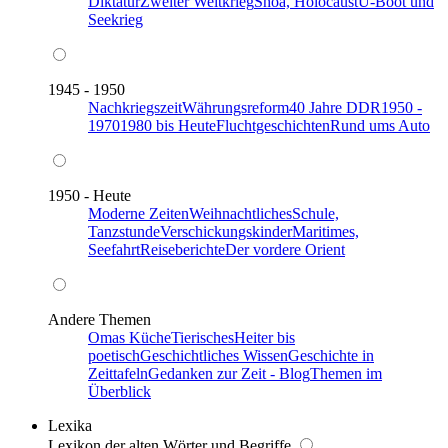
Diktatur
Zweiter Weltkrieg
Shoa, Holocaust
U-Boot und
Seekrieg
1945 - 1950
Nachkriegszeit
Währungsreform
40 Jahre DDR
1950 -
1970
1980 bis Heute
Fluchtgeschichten
Rund ums Auto
1950 - Heute
Moderne Zeiten
Weihnachtliches
Schule,
Tanzstunde
Verschickungskinder
Maritimes,
Seefahrt
Reiseberichte
Der vordere Orient
Andere Themen
Omas Küche
Tierisches
Heiter bis
poetisch
Geschichtliches Wissen
Geschichte in
Zeittafeln
Gedanken zur Zeit - Blog
Themen im
Überblick
Lexika
Lexikon der alten Wörter und Begriffe