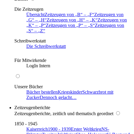
Die Zeitzeugen
Übersicht
Zeitzeugen von
B
–
F
Zeitzeugen von
G
–
H
Zeitzeugen von
H
–
K
Zeitzeugen von
K
–
P
Zeitzeugen von
P
–
S
Zeitzeugen von
S
–
Z
Schreibwerkstatt
Die Schreibwerkstatt
Für Mitwirkende
LogIn Intern
Unsere Bücher
Bücher bestellen
Kriegskinder
Schwarzbrot mit
Zucker
Dennoch gelacht…
Zeitzeugenberichte
Zeitzeugenberichte, zeitlich und thematisch geordnet
1850 - 1945
Kaiserreich
1900 - 1939
Erster Weltkrieg
NS-