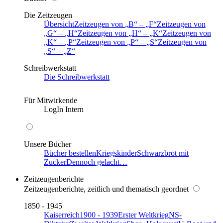
Die Zeitzeugen
Übersicht
Zeitzeugen von
B
–
F
Zeitzeugen von
G
–
H
Zeitzeugen von
H
–
K
Zeitzeugen von
K
–
P
Zeitzeugen von
P
–
S
Zeitzeugen von
S
–
Z
Schreibwerkstatt
Die Schreibwerkstatt
Für Mitwirkende
LogIn Intern
Unsere Bücher
Bücher bestellen
Kriegskinder
Schwarzbrot mit
Zucker
Dennoch gelacht…
Zeitzeugenberichte
Zeitzeugenberichte, zeitlich und thematisch geordnet
1850 - 1945
Kaiserreich
1900 - 1939
Erster Weltkrieg
NS-