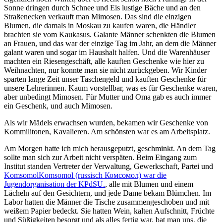
Sonne dringen durch Schnee und Eis lustige Bäche und an den
Straßenecken verkauft man Mimosen. Das sind die einzigen
Blumen, die damals in Moskau zu kaufen waren, die Händler
brachten sie vom Kaukasus. Galante Männer schenkten die Blumen
an Frauen, und das war der einzige Tag im Jahr, an dem die Männer
galant waren und sogar im Haushalt halfen. Und die Warenhäuser
machten ein Riesengeschäft, alle kauften Geschenke wie hier zu
Weihnachten, nur konnte man sie nicht zurückgeben. Wir Kinder
sparten lange Zeit unser Taschengeld und kauften Geschenke für
unsere Lehrerinnen. Kaum vorstellbar, was es für Geschenke waren,
aber unbedingt Mimosen. Für Mutter und Oma gab es auch immer
ein Geschenk, und auch Mimosen.
Als wir Mädels erwachsen wurden, bekamen wir Geschenke von
Kommilitonen, Kavalieren. Am schönsten war es am Arbeitsplatz.
Am Morgen hatte ich mich herausgeputzt, geschminkt. An dem Tag
sollte man sich zur Arbeit nicht verspäten. Beim Eingang zum
Institut standen Vertreter der Verwaltung, Gewerkschaft, Partei und
Komsomol
Komsomol (russisch Комсомол) war die
Jugendorganisation der KPdSU.
, alle mit Blumen und einem
Lächeln auf den Gesichtern, und jede Dame bekam Blümchen. Im
Labor hatten die Männer die Tische zusammengeschoben und mit
weißem Papier bedeckt. Sie hatten Wein, kalten Aufschnitt, Früchte
und Süßigkeiten besorgt und als alles fertig war, bat man uns, die