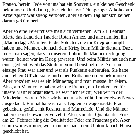
Frauen, herein. Jede von uns hat ein Souvenir, ein kleines Geschenk
bekommen. Und dann gab es ein lustiges Trinkgelage. Alkohol am
Arbeitsplatz war streng verboten, aber an dem Tag hat sich keiner
darum gekümmert.
Aber so eine Feier musste man sich verdienen. Am 23. Februar
feierte das Land den Tag der Roten Armee, und alle nannten ihn
„Männertag“. Man feierte die Soldaten, die im Krieg gekämpft
haben und Männer, die nach dem Krieg beim Militär dienten. Dazu
muss man sagen, dass in unserem Labor alle Männer recht jung
waren, keiner war im Krieg gewesen. Und beim Militär hat auch nur
einer gedient, weil das Studium vom Dienst befreite. Nur eine
einzige Frau war älter und war als Funkerin einberufen. Sie hatte
auch einen Offiziersrang und einen Rotbannerorden bekommen.
Aber trotzdem war es ein Männertag und man musste ihn feiern.
Also, am Männertag haben wir, die Frauen, ein Trinkgelage für
unsere Männer organisiert. Es war nicht leicht, weil wir in der
Minderheit waren. Aber wir haben uns bemüht. Immer etwas Neues
ausgedacht. Einmal habe ich aus Teig eine riesige nackte Frau
gebacken, gefüllt, mit Rosinen und Marmelade. Und die Männer
hatten sie mit Gewieher verzehrt. Also, von der Qualität der Feier
am 23. Februar hing die Qualität der Feier am Frauentag ab. Aber
schön war es immer, weil man uns nach dem Umtrunk nach Hause
geschickt hat.