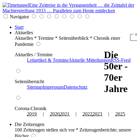
Eine Zeitreise in die Vergangenheit … die Zeittafel der
Machtergreifung 1933 … Parallelen zum Heute entdecken
Navigator
Start
Aktuelles
z
Aktuelles * Termine * Seitenüberblick * Chronik einer
Pandemie
Die
Aktuelles / Termine
Leitartikel & Termine
Aktuelle Mitteilungen
RSS-Feed
50er -
70er
Seitenübersicht
Jahre
Sitemap
Impressum
Datenschutz
Corona-Chronik
2019
|
2020
2021
|
2022
2023
|
2025
Die Zeitzeugen
100 Zeitzeugen stellen sich vor * Zeitzeugenberichte; unsere
Bücher