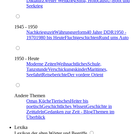
Diktatur
Zweiter Weltkrieg
Shoa, Holocaust
U-Boot und
Seekrieg
1945 - 1950
Nachkriegszeit
Währungsreform
40 Jahre DDR
1950 -
1970
1980 bis Heute
Fluchtgeschichten
Rund ums Auto
1950 - Heute
Moderne Zeiten
Weihnachtliches
Schule,
Tanzstunde
Verschickungskinder
Maritimes,
Seefahrt
Reiseberichte
Der vordere Orient
Andere Themen
Omas Küche
Tierisches
Heiter bis
poetisch
Geschichtliches Wissen
Geschichte in
Zeittafeln
Gedanken zur Zeit - Blog
Themen im
Überblick
Lexika
Lexikon der alten Wörter und Begriffe