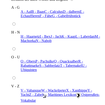
A - G
A - Aal
B - Baas
C - Calculus
D - dalbern
E -
Echauffieren
F - Fähe
G - Gabelfrühstück
H - N
H - Haarnetz
I - Ibex
J - Jach
K - Kaap
L - Laberdan
M -
Machorka
N - Nabob
O - U
O - Obers
P - Pachulke
Q - Quacksalber
R -
Rabattmarke
S - Sabberlatz
T - Tabernakel
U -
Ubiquisten
V - Z
V - Vabanque
W - Wackelpeter
X - Xanthippe
Y -
Yacht
Z - Zabel
️ Maritimes Lexikon
️ Ostpreußen-
Vokabular