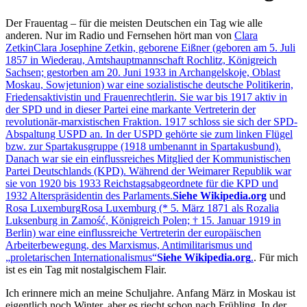
Der Frauentag – für die meisten Deutschen ein Tag wie alle
anderen. Nur im Radio und Fernsehen hört man von
Clara
Zetkin
Clara Josephine Zetkin, geborene Eißner (geboren am 5. Juli
1857 in Wiederau, Amtshauptmannschaft Rochlitz, Königreich
Sachsen; gestorben am 20. Juni 1933 in Archangelskoje, Oblast
Moskau, Sowjetunion) war eine sozialistische deutsche Politikerin,
Friedensaktivistin und Frauenrechtlerin. Sie war bis 1917 aktiv in
der SPD und in dieser Partei eine markante Vertreterin der
revolutionär-marxistischen Fraktion. 1917 schloss sie sich der SPD-
Abspaltung USPD an. In der USPD gehörte sie zum linken Flügel
bzw. zur Spartakusgruppe (1918 umbenannt in Spartakusbund).
Danach war sie ein einflussreiches Mitglied der Kommunistischen
Partei Deutschlands (KPD). Während der Weimarer Republik war
sie von 1920 bis 1933 Reichstagsabgeordnete für die KPD und
1932 Alterspräsidentin des Parlaments.
Siehe Wikipedia.org
und
Rosa Luxemburg
Rosa Luxemburg (* 5. März 1871 als Rozalia
Luksenburg in Zamość, Königreich Polen; † 15. Januar 1919 in
Berlin) war eine einflussreiche Vertreterin der europäischen
Arbeiterbewegung, des Marxismus, Antimilitarismus und
proletarischen Internationalismus
Siehe Wikipedia.org
.
. Für mich
ist es ein Tag mit nostalgischem Flair.
Ich erinnere mich an meine Schuljahre. Anfang März in Moskau ist
eigentlich noch Winter, aber es riecht schon nach Frühling. In der