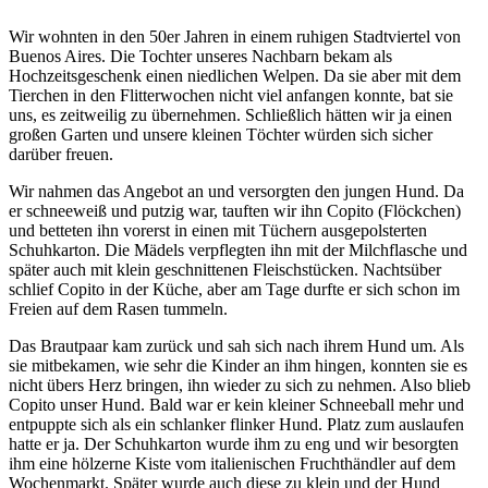
Wir wohnten in den 50er Jahren in einem ruhigen Stadtviertel von
Buenos Aires. Die Tochter unseres Nachbarn bekam als
Hochzeitsgeschenk einen niedlichen Welpen. Da sie aber mit dem
Tierchen in den Flitterwochen nicht viel anfangen konnte, bat sie
uns, es zeitweilig zu übernehmen. Schließlich hätten wir ja einen
großen Garten und unsere kleinen Töchter würden sich sicher
darüber freuen.
Wir nahmen das Angebot an und versorgten den jungen Hund. Da
er schneeweiß und putzig war, tauften wir ihn Copito (Flöckchen)
und betteten ihn vorerst in einen mit Tüchern ausgepolsterten
Schuhkarton. Die Mädels verpflegten ihn mit der Milchflasche und
später auch mit klein geschnittenen Fleischstücken. Nachtsüber
schlief Copito in der Küche, aber am Tage durfte er sich schon im
Freien auf dem Rasen tummeln.
Das Brautpaar kam zurück und sah sich nach ihrem Hund um. Als
sie mitbekamen, wie sehr die Kinder an ihm hingen, konnten sie es
nicht übers Herz bringen, ihn wieder zu sich zu nehmen. Also blieb
Copito unser Hund. Bald war er kein kleiner Schneeball mehr und
entpuppte sich als ein schlanker flinker Hund. Platz zum auslaufen
hatte er ja. Der Schuhkarton wurde ihm zu eng und wir besorgten
ihm eine hölzerne Kiste vom italienischen Fruchthändler auf dem
Wochenmarkt. Später wurde auch diese zu klein und der Hund