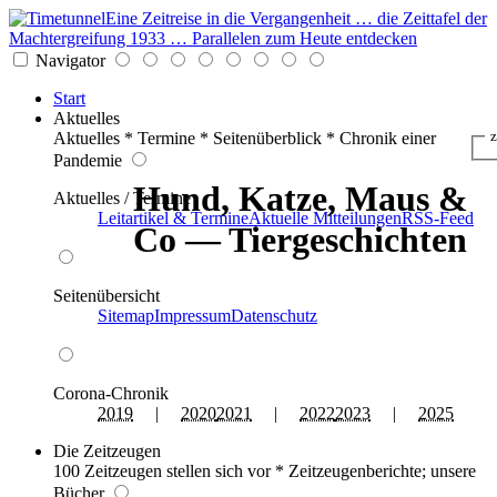
Eine Zeitreise in die Vergangenheit … die Zeittafel der
Machtergreifung 1933 … Parallelen zum Heute entdecken
Navigator
Start
Aktuelles
z
Aktuelles * Termine * Seitenüberblick * Chronik einer
Pandemie
Hund, Katze, Maus &
Aktuelles / Termine
Leitartikel & Termine
Aktuelle Mitteilungen
RSS-Feed
Co — Tiergeschichten
Seitenübersicht
Sitemap
Impressum
Datenschutz
Corona-Chronik
2019
|
2020
2021
|
2022
2023
|
2025
Die Zeitzeugen
100 Zeitzeugen stellen sich vor * Zeitzeugenberichte; unsere
Bücher