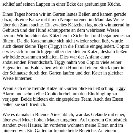
schlief auf seinen Lappen in einer Ecke der geräumigen Küche.
Eines Tages hörten wir im Garten lautes Bellen und kamen gerade
dazu, als eine Katze mit ihrem Neugeborenen im Maul das Weite
über den Zaun suchte. Ein zweites Kätzchen lag noch wimmernd im
Gebüsch und der Hund schnupperte an dem wehrlosen Wesen
herum. Wir brachten das Kätzchen in Sicherheit und begannen es zu
füttern. Da die Katzenmutter sich nicht wieder sehen ließ, wurde
auch dieser kleine Tiger (Tiggy) in die Familie eingegliedert. Copito
erwies sich freundlich gegenüber der kleinen Katze, deshalb ließen
wir beide zusammen schlafen. Dies war der Anfang einer
andauernden Freundschaft. Tiggy nahm von Copito viele seiner
Eigenarten an. Bald sahen wir den Hund mit einem Stock quer in
der Schnauze durch den Garten laufen und den Kater in gleicher
Weise hinterher.
Wenn sich eine fremde Katze im Garten blicken ließ schlug Tiggy
Alarm und schon eilte Copito herbei, um den Eindringling zu
verjagen. Beide bildeten ein eingespieltes Team. Auch das Essen
teilten sie sich friedlich.
Wie es damals in Buenos Aires üblich, war das Gelände mit einer,
über zwei Meter hohen Mauer umgeben. Auf unserem Grundstück
standen zwei Häuser. Im vorderen wohnten meine Eltern und im
hinteren wir. Ein Gartentor trennte beide Bereiche. An einem