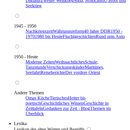
Diktatur
Zweiter Weltkrieg
Shoa, Holocaust
U-Boot und
Seekrieg
1945 - 1950
Nachkriegszeit
Währungsreform
40 Jahre DDR
1950 -
1970
1980 bis Heute
Fluchtgeschichten
Rund ums Auto
1950 - Heute
Moderne Zeiten
Weihnachtliches
Schule,
Tanzstunde
Verschickungskinder
Maritimes,
Seefahrt
Reiseberichte
Der vordere Orient
Andere Themen
Omas Küche
Tierisches
Heiter bis
poetisch
Geschichtliches Wissen
Geschichte in
Zeittafeln
Gedanken zur Zeit - Blog
Themen im
Überblick
Lexika
Lexikon der alten Wörter und Begriffe