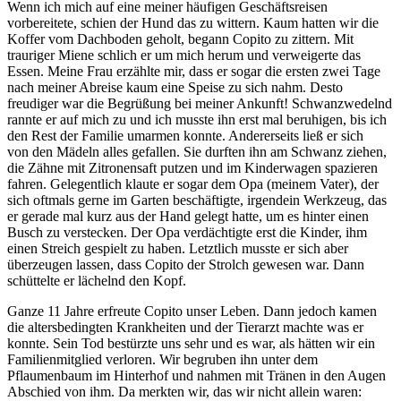
Wenn ich mich auf eine meiner häufigen Geschäftsreisen
vorbereitete, schien der Hund das zu wittern. Kaum hatten wir die
Koffer vom Dachboden geholt, begann Copito zu zittern. Mit
trauriger Miene schlich er um mich herum und verweigerte das
Essen. Meine Frau erzählte mir, dass er sogar die ersten zwei Tage
nach meiner Abreise kaum eine Speise zu sich nahm. Desto
freudiger war die Begrüßung bei meiner Ankunft! Schwanzwedelnd
rannte er auf mich zu und ich musste ihn erst mal beruhigen, bis ich
den Rest der Familie umarmen konnte. Andererseits ließ er sich
von den Mädeln alles gefallen. Sie durften ihn am Schwanz ziehen,
die Zähne mit Zitronensaft putzen und im Kinderwagen spazieren
fahren. Gelegentlich klaute er sogar dem Opa (meinem Vater), der
sich oftmals gerne im Garten beschäftigte, irgendein Werkzeug, das
er gerade mal kurz aus der Hand gelegt hatte, um es hinter einen
Busch zu verstecken. Der Opa verdächtigte erst die Kinder, ihm
einen Streich gespielt zu haben. Letztlich musste er sich aber
überzeugen lassen, dass Copito der Strolch gewesen war. Dann
schüttelte er lächelnd den Kopf.
Ganze 11 Jahre erfreute Copito unser Leben. Dann jedoch kamen
die altersbedingten Krankheiten und der Tierarzt machte was er
konnte. Sein Tod bestürzte uns sehr und es war, als hätten wir ein
Familienmitglied verloren. Wir begruben ihn unter dem
Pflaumenbaum im Hinterhof und nahmen mit Tränen in den Augen
Abschied von ihm. Da merkten wir, das wir nicht allein waren: