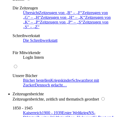
Die Zeitzeugen
Übersicht
Zeitzeugen von
B
–
F
Zeitzeugen von
G
–
H
Zeitzeugen von
H
–
K
Zeitzeugen von
K
–
P
Zeitzeugen von
P
–
S
Zeitzeugen von
S
–
Z
Schreibwerkstatt
Die Schreibwerkstatt
Für Mitwirkende
LogIn Intern
Unsere Bücher
Bücher bestellen
Kriegskinder
Schwarzbrot mit
Zucker
Dennoch gelacht…
Zeitzeugenberichte
Zeitzeugenberichte, zeitlich und thematisch geordnet
1850 - 1945
Kaiserreich
1900 - 1939
Erster Weltkrieg
NS-