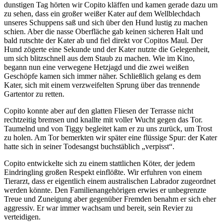
dunstigen Tag hörten wir Copito kläffen und kamen gerade dazu um
zu sehen, dass ein großer weißer Kater auf dem Wellblechdach
unseres Schuppens saß und sich über den Hund lustig zu machen
schien. Aber die nasse Oberfläche gab keinen sicheren Halt und
bald rutschte der Kater ab und fiel direkt vor Copitos Maul. Der
Hund zögerte eine Sekunde und der Kater nutzte die Gelegenheit,
um sich blitzschnell aus dem Staub zu machen. Wie im Kino,
begann nun eine verwegene Hetzjagd und die zwei weißen
Geschöpfe kamen sich immer näher. Schließlich gelang es dem
Kater, sich mit einem verzweifelten Sprung über das trennende
Gartentor zu retten.
Copito konnte aber auf den glatten Fliesen der Terrasse nicht
rechtzeitig bremsen und knallte mit voller Wucht gegen das Tor.
Taumelnd und von Tiggy begleitet kam er zu uns zurück, um Trost
zu holen. Am Tor bemerkten wir später eine flüssige Spur: der Kater
hatte sich in seiner Todesangst buchstäblich
verpisst
.
Copito entwickelte sich zu einem stattlichen Köter, der jedem
Eindringling großen Respekt einflößte. Wir erfuhren von einem
Tierarzt, dass er eigentlich einem australischen Labrador zugeordnet
werden könnte. Den Familienangehörigen erwies er unbegrenzte
Treue und Zuneigung aber gegenüber Fremden benahm er sich eher
aggressiv. Er war immer wachsam und bereit, sein Revier zu
verteidigen.