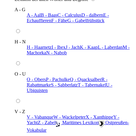
A - G
A - Aal
B - Baas
C - Calculus
D - dalbern
E -
Echauffieren
F - Fähe
G - Gabelfrühstück
H - N
H - Haarnetz
I - Ibex
J - Jach
K - Kaap
L - Laberdan
M -
Machorka
N - Nabob
O - U
O - Obers
P - Pachulke
Q - Quacksalber
R -
Rabattmarke
S - Sabberlatz
T - Tabernakel
U -
Ubiquisten
V - Z
V - Vabanque
W - Wackelpeter
X - Xanthippe
Y -
Yacht
Z - Zabel
️ Maritimes Lexikon
️ Ostpreußen-
Vokabular