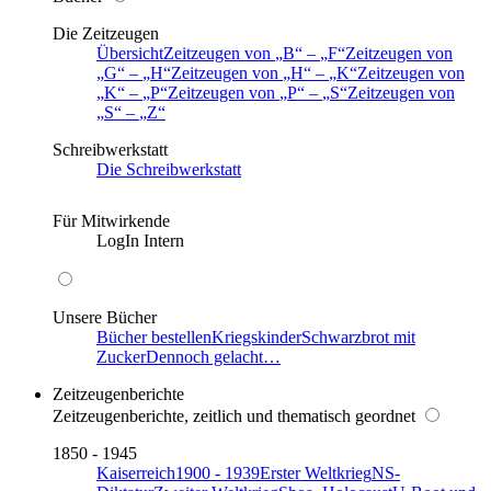
Die Zeitzeugen
Übersicht
Zeitzeugen von
B
–
F
Zeitzeugen von
G
–
H
Zeitzeugen von
H
–
K
Zeitzeugen von
K
–
P
Zeitzeugen von
P
–
S
Zeitzeugen von
S
–
Z
Schreibwerkstatt
Die Schreibwerkstatt
Für Mitwirkende
LogIn Intern
Unsere Bücher
Bücher bestellen
Kriegskinder
Schwarzbrot mit
Zucker
Dennoch gelacht…
Zeitzeugenberichte
Zeitzeugenberichte, zeitlich und thematisch geordnet
1850 - 1945
Kaiserreich
1900 - 1939
Erster Weltkrieg
NS-