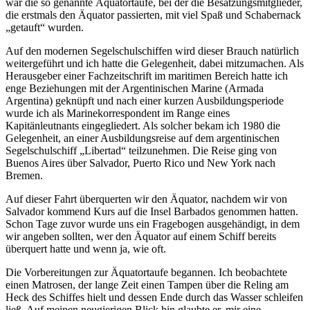
war die so genannte Äquatortaufe, bei der die Besatzungsmitglieder,
die erstmals den Äquator passierten, mit viel Spaß und Schabernack
getauft
wurden.
Auf den modernen Segelschulschiffen wird dieser Brauch natürlich
weitergeführt und ich hatte die Gelegenheit, dabei mitzumachen. Als
Herausgeber einer Fachzeitschrift im maritimen Bereich hatte ich
enge Beziehungen mit der Argentinischen Marine (Armada
Argentina) geknüpft und nach einer kurzen Ausbildungsperiode
wurde ich als Marinekorrespondent im Range eines
Kapitänleutnants eingegliedert. Als solcher bekam ich 1980 die
Gelegenheit, an einer Ausbildungsreise auf dem argentinischen
Segelschulschiff
Libertad
teilzunehmen. Die Reise ging von
Buenos Aires über Salvador, Puerto Rico und New York nach
Bremen.
Auf dieser Fahrt überquerten wir den Äquator, nachdem wir von
Salvador kommend Kurs auf die Insel Barbados genommen hatten.
Schon Tage zuvor wurde uns ein Fragebogen ausgehändigt, in dem
wir angeben sollten, wer den Äquator auf einem Schiff bereits
überquert hatte und wenn ja, wie oft.
Die Vorbereitungen zur Äquatortaufe begannen. Ich beobachtete
einen Matrosen, der lange Zeit einen Tampen über die Reling am
Heck des Schiffes hielt und dessen Ende durch das Wasser schleifen
ließ. Auf meinen neugierigen Blick hin glaubte er, mir eine