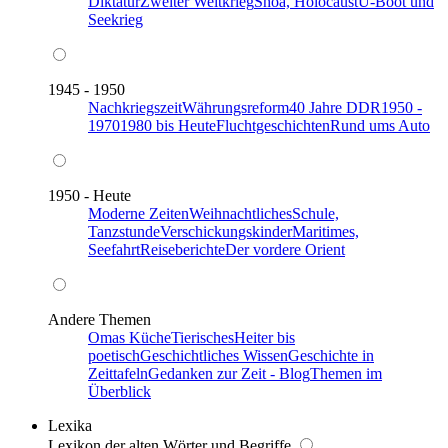
Diktatur
Zweiter Weltkrieg
Shoa, Holocaust
U-Boot und
Seekrieg
1945 - 1950
Nachkriegszeit
Währungsreform
40 Jahre DDR
1950 -
1970
1980 bis Heute
Fluchtgeschichten
Rund ums Auto
1950 - Heute
Moderne Zeiten
Weihnachtliches
Schule,
Tanzstunde
Verschickungskinder
Maritimes,
Seefahrt
Reiseberichte
Der vordere Orient
Andere Themen
Omas Küche
Tierisches
Heiter bis
poetisch
Geschichtliches Wissen
Geschichte in
Zeittafeln
Gedanken zur Zeit - Blog
Themen im
Überblick
Lexika
Lexikon der alten Wörter und Begriffe