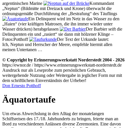
argentinischen Marine
Kommandant
Neptun
(Bildmitte mit Dreizack und Krone) überwacht die
ordnungsgemäße Durchführung der
Bestrafung
des Täuflings
Ein Delinquent wird im Netz in das Wasser zu den
Haien
(vier kräftigen Matrosen, die ihn immer wieder unter
Wasser drücken) herabgelassen
Der Barbier seift die
Delinquenten ein und
rasiert
sie dann mit hölzener Klinge –
Fotos:Potthoff
Der Text der Urkunde lautet:
Ich, Neptun und Herrscher der Meere, empfehle hiermit allen
meinen Untertanen …
© Copyright by Erinnerungswerkstatt Norderstedt 2004 - 2026
https://ewnor.de / https://www.erinnerungswerkstatt-norderstedt.de
Ausdruck nur als Leseprobe zum persönlichen Gebrauch,
weitergehende Nutzung oder Weitergabe in jeglicher Form nur mit
dem schriftlichem Einverständnis der Urheber!
Don Ernesto Potthoff
Äquatortaufe
Um etwas Abwechslung in den Alltag der monatelangen
Schiffsreisen des 17./18. Jahrhunderts zu bringen, feierte man an
Bord zu verschiedenen Anlässen diverse Zeremonien. Eine davon