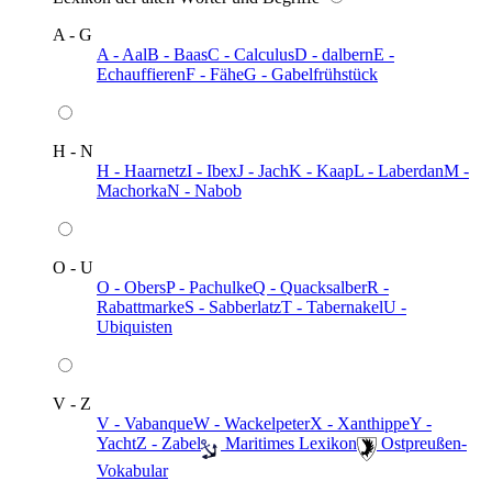
A - G
A - Aal
B - Baas
C - Calculus
D - dalbern
E -
Echauffieren
F - Fähe
G - Gabelfrühstück
H - N
H - Haarnetz
I - Ibex
J - Jach
K - Kaap
L - Laberdan
M -
Machorka
N - Nabob
O - U
O - Obers
P - Pachulke
Q - Quacksalber
R -
Rabattmarke
S - Sabberlatz
T - Tabernakel
U -
Ubiquisten
V - Z
V - Vabanque
W - Wackelpeter
X - Xanthippe
Y -
Yacht
Z - Zabel
️ Maritimes Lexikon
️ Ostpreußen-
Vokabular