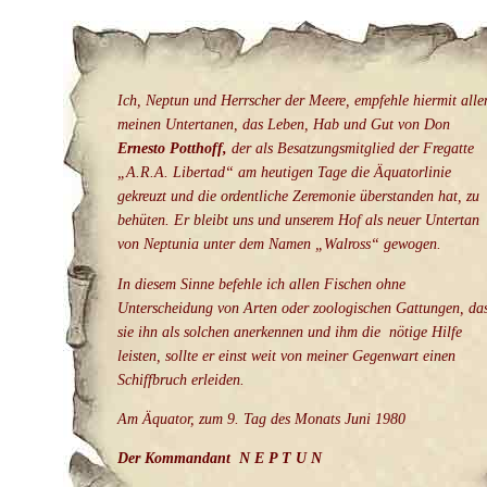
Ich, Neptun und Herrscher der Meere, empfehle hiermit alle
meinen Untertanen, das Leben, Hab und Gut von Don
Ernesto Potthoff,
der als Besatzungsmitglied der Fregatte
A.R.A. Libertad
am heutigen Tage die Äquatorlinie
gekreuzt und die ordentliche Zeremonie überstanden hat, zu
behüten. Er bleibt uns und unserem Hof als neuer Untertan
von Neptunia unter dem Namen
Walross
gewogen.
In diesem Sinne befehle ich allen Fischen ohne
Unterscheidung von Arten oder zoologischen Gattungen, da
sie ihn als solchen anerkennen und ihm die nötige Hilfe
leisten, sollte er einst weit von meiner Gegenwart einen
Schiffbruch erleiden.
Am Äquator, zum 9. Tag des Monats Juni 1980
Der Kommandant
N E P T U N