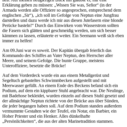
Erklärung geben zu müssen:
Wissen Sie was, Señor
(in der
Armada werden alle Offiziere so angesprochen, entsprechend dem
englischen
Sir
),
ich soll im Gefolge von Neptun eine Jungfrau
darstellen und dazu werde ich mir aus diesen Jutefasern eine blonde
Perücke basteln!
Durch das Einwirken vom Wasserstrom sollten
die Fasern sich glätten und geschmeidig werden, um sich besser
kämmen zu lassen, erläuterte er weiter. Ein Seemann weiß sich eben
immer zu helfen!
Am 09.Juni war es soweit. Der Kapitän übergab feierlich das
Kommando des Schiffes an Vater Neptun, den Herrscher aller
Meere, und seinem Gefolge. Die bunte Gruppe, meistens
Unteroffiziere, besetzte die Brücke!
Auf dem Vorderdeck wurde ein aus einem Metallgerüst und
Segeltuch gebasteltes Schwimmbecken aufgestellt und mit
Meerwasser gefüllt. An einem Ende des Beckens befand sich ein
Podium, auf dem ein kippbarer Stuhl angebracht war. Die Neulinge,
mit Badehose bekleidet, wurden einzeln auf diesen Stuhl gesetzt und
der allmächtige Neptun richtete von der Brücke aus über Sünden,
die jeder begangen haben soll. Auf dem Podium standen außerdem
vermummte Gestalten wie der Teufel, ein Notar, ein Barbier, ein
Hoher Priester und ein Henker. Alles dünkelhafte
Persönlichkeiten
, die aus der alten Marinetradition stammen.