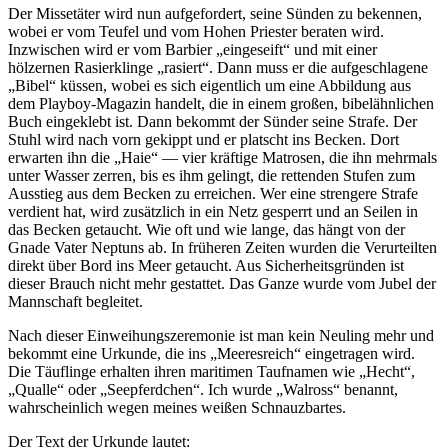
Der Missetäter wird nun aufgefordert, seine Sünden zu bekennen,
wobei er vom Teufel und vom Hohen Priester beraten wird.
Inzwischen wird er vom Barbier
eingeseift
und mit einer
hölzernen Rasierklinge
rasiert
. Dann muss er die aufgeschlagene
Bibel
küssen, wobei es sich eigentlich um eine Abbildung aus
dem Playboy-Magazin handelt, die in einem großen, bibelähnlichen
Buch eingeklebt ist. Dann bekommt der Sünder seine Strafe. Der
Stuhl wird nach vorn gekippt und er platscht ins Becken. Dort
erwarten ihn die
Haie
— vier kräftige Matrosen, die ihn mehrmals
unter Wasser zerren, bis es ihm gelingt, die rettenden Stufen zum
Ausstieg aus dem Becken zu erreichen. Wer eine strengere Strafe
verdient hat, wird zusätzlich in ein Netz gesperrt und an Seilen in
das Becken getaucht. Wie oft und wie lange, das hängt von der
Gnade Vater Neptuns ab. In früheren Zeiten wurden die Verurteilten
direkt über Bord ins Meer getaucht. Aus Sicherheitsgründen ist
dieser Brauch nicht mehr gestattet. Das Ganze wurde vom Jubel der
Mannschaft begleitet.
Nach dieser Einweihungszeremonie ist man kein Neuling mehr und
bekommt eine Urkunde, die ins
Meeresreich
eingetragen wird.
Die Täuflinge erhalten ihren maritimen Taufnamen wie
Hecht
,
Qualle
oder
Seepferdchen
. Ich wurde
Walross
benannt,
wahrscheinlich wegen meines weißen Schnauzbartes.
Der Text der Urkunde lautet: