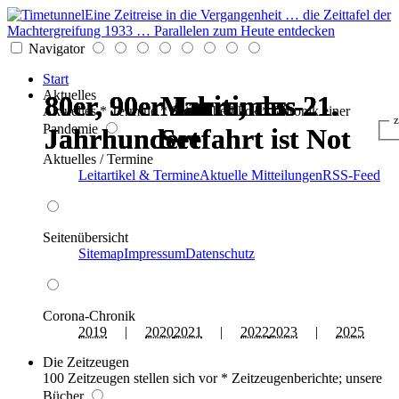
Eine Zeitreise in die Vergangenheit … die Zeittafel der
Machtergreifung 1933 … Parallelen zum Heute entdecken
Navigator
Start
Aktuelles
80er, 90er Jahre; das 21.
80er, 90er Jahre; das 21.
80er, 90er Jahre; das 21.
80er, 90er Jahre; das 21.
Maritimes -
Maritimes -
Aktuelles * Termine * Seitenüberblick * Chronik einer
z
Pandemie
Jahrhundert
Jahrhundert
Jahrhundert
Jahrhundert
Seefahrt ist Not
Seefahrt ist Not
Aktuelles / Termine
Leitartikel & Termine
Aktuelle Mitteilungen
RSS-Feed
Seitenübersicht
Sitemap
Impressum
Datenschutz
Corona-Chronik
2019
|
2020
2021
|
2022
2023
|
2025
Die Zeitzeugen
100 Zeitzeugen stellen sich vor * Zeitzeugenberichte; unsere
Bücher