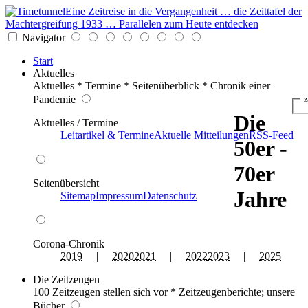
Eine Zeitreise in die Vergangenheit … die Zeittafel der
Machtergreifung 1933 … Parallelen zum Heute entdecken
Navigator
Start
Aktuelles
Aktuelles * Termine * Seitenüberblick * Chronik einer
Pandemie
z
Die
Aktuelles / Termine
Leitartikel & Termine
Aktuelle Mitteilungen
RSS-Feed
50er -
70er
Seitenübersicht
Jahre
Sitemap
Impressum
Datenschutz
Corona-Chronik
2019
|
2020
2021
|
2022
2023
|
2025
Die Zeitzeugen
100 Zeitzeugen stellen sich vor * Zeitzeugenberichte; unsere
Bücher