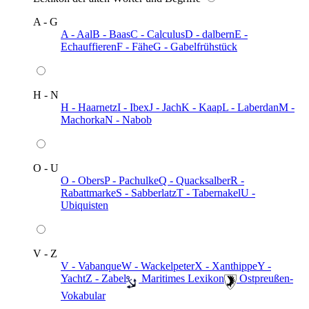
A - G
A - Aal
B - Baas
C - Calculus
D - dalbern
E -
Echauffieren
F - Fähe
G - Gabelfrühstück
H - N
H - Haarnetz
I - Ibex
J - Jach
K - Kaap
L - Laberdan
M -
Machorka
N - Nabob
O - U
O - Obers
P - Pachulke
Q - Quacksalber
R -
Rabattmarke
S - Sabberlatz
T - Tabernakel
U -
Ubiquisten
V - Z
V - Vabanque
W - Wackelpeter
X - Xanthippe
Y -
Yacht
Z - Zabel
️ Maritimes Lexikon
️ Ostpreußen-
Vokabular