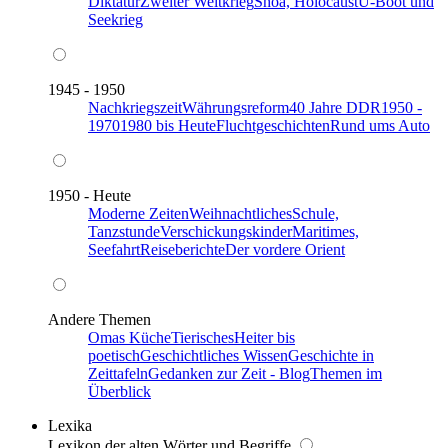
Diktatur
Zweiter Weltkrieg
Shoa, Holocaust
U-Boot und
Seekrieg
1945 - 1950
Nachkriegszeit
Währungsreform
40 Jahre DDR
1950 -
1970
1980 bis Heute
Fluchtgeschichten
Rund ums Auto
1950 - Heute
Moderne Zeiten
Weihnachtliches
Schule,
Tanzstunde
Verschickungskinder
Maritimes,
Seefahrt
Reiseberichte
Der vordere Orient
Andere Themen
Omas Küche
Tierisches
Heiter bis
poetisch
Geschichtliches Wissen
Geschichte in
Zeittafeln
Gedanken zur Zeit - Blog
Themen im
Überblick
Lexika
Lexikon der alten Wörter und Begriffe