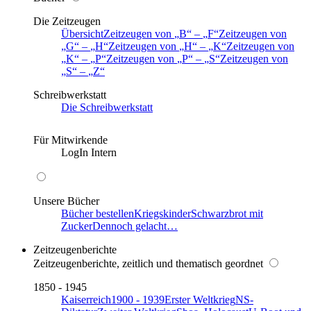
Die Zeitzeugen
Übersicht
Zeitzeugen von
B
–
F
Zeitzeugen von
G
–
H
Zeitzeugen von
H
–
K
Zeitzeugen von
K
–
P
Zeitzeugen von
P
–
S
Zeitzeugen von
S
–
Z
Schreibwerkstatt
Die Schreibwerkstatt
Für Mitwirkende
LogIn Intern
Unsere Bücher
Bücher bestellen
Kriegskinder
Schwarzbrot mit
Zucker
Dennoch gelacht…
Zeitzeugenberichte
Zeitzeugenberichte, zeitlich und thematisch geordnet
1850 - 1945
Kaiserreich
1900 - 1939
Erster Weltkrieg
NS-