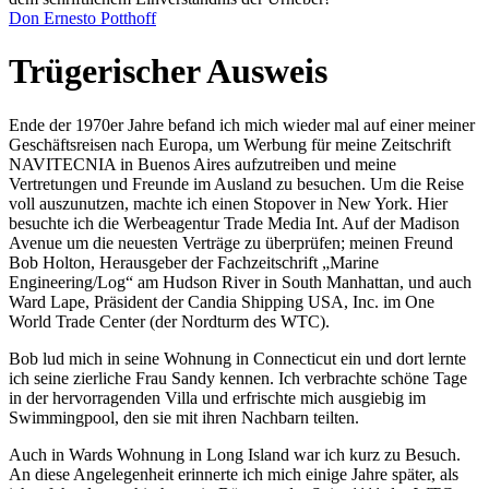
Don Ernesto Potthoff
Trügerischer Ausweis
Ende der 1970er Jahre befand ich mich wieder mal auf einer meiner
Geschäftsreisen nach Europa, um Werbung für meine Zeitschrift
NAVITECNIA in Buenos Aires aufzutreiben und meine
Vertretungen und Freunde im Ausland zu besuchen. Um die Reise
voll auszunutzen, machte ich einen Stopover in New York. Hier
besuchte ich die Werbeagentur Trade Media Int. Auf der Madison
Avenue um die neuesten Verträge zu überprüfen; meinen Freund
Bob Holton, Herausgeber der Fachzeitschrift
Marine
Engineering/Log
am Hudson River in South Manhattan, und auch
Ward Lape, Präsident der Candia Shipping USA, Inc. im One
World Trade Center (der Nordturm des WTC).
Bob lud mich in seine Wohnung in Connecticut ein und dort lernte
ich seine zierliche Frau Sandy kennen. Ich verbrachte schöne Tage
in der hervorragenden Villa und erfrischte mich ausgiebig im
Swimmingpool, den sie mit ihren Nachbarn teilten.
Auch in Wards Wohnung in Long Island war ich kurz zu Besuch.
An diese Angelegenheit erinnerte ich mich einige Jahre später, als