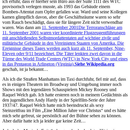
ich erfuhr, dass er hierher sein Büro aus der Suite 1111 des WTC
provisorisch verlegen musste, als 1993 das Gebäude einem
Bomben-Attentat zum Opfer gefallen war. Ward und seine Kollegen
kamen glimpflich davon, aber die Geschäftsräume waren so sehr
vom Rauch beschädigt, dass sie für längere Zeit nicht verwendbar
waren. Was dann am
11. September 2001
Die Terroranschläge am
11. September 2001 waren vier koordinierte Flugzeugentführungen
mit anschließenden Selbstmordattentaten auf wichtige zivile und
militärische Gebäude in den Vereinigten Staaten von Amerika. Die
Ereignisse dieses Tages werden auch kurz als 11. September, Nine-
Eleven oder 9/11 bezeichnet. Die Täter lenkten zwei davon in die
Türme des World Trade Centers (WTC) in New York City und eines
in das Pentagon in Arlington (Virginia).
Siehe Wikipedia.org
geschah, ist ja bekannt…
Als ich die Straßen Manhattans im Taxi durchfuhr, fiel mir auf, dass
es in einigen Theatern im Broadway und Umgebung immer noch
Shows mit den legendären Schauspielern Mickey Rooney und
Raquel Welch gab. Ich hatte ersteren noch in meinem Gedächtnis als
den jugendlichen Andy Hardy in der Spielfilm-Serie der Jahre
1937/47. Raquel Welch hatte mich beeindruckt als sexy
Steinzeitfrau im Film
Eine Million Jahre vor Christus
und es hätte
mich sehr gefreut, sie persönlich auf der Bühne sehen zu können.
Aber dafür hatte ich ja leider gar keine Zeit…