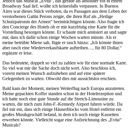
Jedoch das Musical
Evita
, das gerade als absoluter Hit in einem
Broadway Saal lief, wollte ich keinesfalls verpassen. In Buenos
Aires war dieses Stück verboten, da es Passagen aus dem Leben der
verstorbenen Gattin Perons zeigte, die ihren Ruf als
Heilige
Schutzpatronin der Armen
beeinträchtigen könnte. Also fragte ich
den Concierge des Hotels ob er mir kurzfristig eine Karte für die
Vorstellung besorgen könnte. Er schaute mich amüsiert an und sagte
mir, dass ich dafür schon einige Wochen warten müsste. Als er
meine betrübte Miene sah, fügte er rasch hinzu:
Ich könnte ihnen
aber rasch eine Wiederverkaufskarte auftreiben…, für 80 Dollar,
ergänzte er leise.
Das bedeutete, doppelt so viel zu zahlen wie für eine normale Karte.
So viel war mir die Sache doch nicht wert. Also beschloss ich,
vorerst meinen Wunsch aufzuheben und auf eine spätere
Gelegenheit zu warten. Obwohl dies mir aussichtslos erschien.
Bald kam der Moment, meinen Weiterflug nach Europa anzutreten.
Meine gepackten Koffer standen schon in der Hotelrezeption und
ich hatte noch eine gute Stunde auf die Stretch-Limousine zu
warten, die mich zum John-F.-Kennedy Airport fahren würde. Da
fiel mir ein, dass sich einige Häuserblocks vom Hotel entfernt ein
großes Musikgeschäft befand, in dem ich noch einige Kassetten
erwerben könnte. Vielleicht sogar eine Aufzeichnung des
Evita
Musicals?