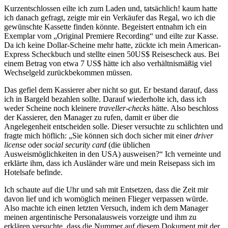
Kurzentschlossen eilte ich zum Laden und, tatsächlich! kaum hatte
ich danach gefragt, zeigte mir ein Verkäufer das Regal, wo ich die
gewünschte Kassette finden könnte. Begeistert entnahm ich ein
Exemplar vom
Original Premiere Recording
und eilte zur Kasse.
Da ich keine Dollar-Scheine mehr hatte, zückte ich mein American-
Express Scheckbuch und stellte einen 50US$ Reisescheck aus. Bei
einem Betrag von etwa 7 US$ hätte ich also verhältnismäßig viel
Wechselgeld zurückbekommen müssen.
Das gefiel dem Kassierer aber nicht so gut. Er bestand darauf, dass
ich in Bargeld bezahlen sollte. Darauf wiederholte ich, dass ich
weder Scheine noch kleinere
traveller-checks
hätte. Also beschloss
der Kassierer, den Manager zu rufen, damit er über die
Angelegenheit entscheiden solle. Dieser versuchte zu schlichten und
fragte mich höflich:
Sie können sich doch sicher mit einer
driver
license
oder
social security card
(die üblichen
Ausweismöglichkeiten in den USA) ausweisen?
Ich verneinte und
erklärte ihm, dass ich Ausländer wäre und mein Reisepass sich im
Hotelsafe befinde.
Ich schaute auf die Uhr und sah mit Entsetzen, dass die Zeit mir
davon lief und ich womöglich meinen Flieger verpassen würde.
Also machte ich einen letzten Versuch, indem ich dem Manager
meinen argentinische Personalausweis vorzeigte und ihm zu
erklären versuchte, dass die Nummer auf diesem Dokument mit der