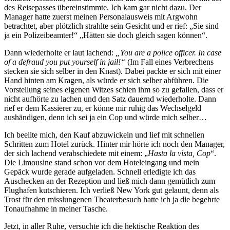
des Reisepasses übereinstimmte. Ich kam gar nicht dazu. Der
Manager hatte zuerst meinen Personalausweis mit Argwohn
betrachtet, aber plötzlich strahlte sein Gesicht und er rief:
Sie sind
ja ein Polizeibeamter!
Hätten sie doch gleich sagen können
.
Dann wiederholte er laut lachend:
You are a police officer. In case
of a defraud you put yourself in jail!
(Im Fall eines Verbrechens
stecken sie sich selber in den Knast). Dabei packte er sich mit einer
Hand hinten am Kragen, als würde er sich selber abführen. Die
Vorstellung seines eigenen Witzes schien ihm so zu gefallen, dass er
nicht aufhörte zu lachen und den Satz dauernd wiederholte. Dann
rief er dem Kassierer zu, er könne mir ruhig das Wechselgeld
aushändigen, denn ich sei ja ein Cop und würde mich selber…
Ich beeilte mich, den Kauf abzuwickeln und lief mit schnellen
Schritten zum Hotel zurück. Hinter mir hörte ich noch den Manager,
der sich lachend verabschiedete mit einem:
Hasta la vista, Cop
.
Die Limousine stand schon vor dem Hoteleingang und mein
Gepäck wurde gerade aufgeladen. Schnell erledigte ich das
Auschecken an der Rezeption und ließ mich dann gemütlich zum
Flughafen kutschieren. Ich verließ New York gut gelaunt, denn als
Trost für den misslungenen Theaterbesuch hatte ich ja die begehrte
Tonaufnahme in meiner Tasche.
Jetzt, in aller Ruhe, versuchte ich die hektische Reaktion des