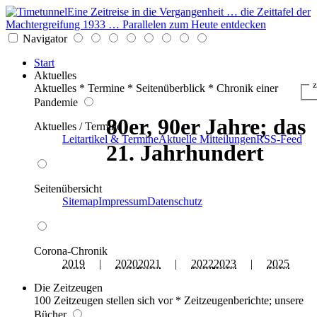
Eine Zeitreise in die Vergangenheit … die Zeittafel der
Machtergreifung 1933 … Parallelen zum Heute entdecken
Navigator
Start
Aktuelles
z
Aktuelles * Termine * Seitenüberblick * Chronik einer
Pandemie
80er, 90er Jahre; das
Aktuelles / Termine
Leitartikel & Termine
Aktuelle Mitteilungen
RSS-Feed
21. Jahrhundert
Seitenübersicht
Sitemap
Impressum
Datenschutz
Corona-Chronik
2019
|
2020
2021
|
2022
2023
|
2025
Die Zeitzeugen
100 Zeitzeugen stellen sich vor * Zeitzeugenberichte; unsere
Bücher