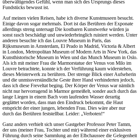
überwältigendes Gefühl, wenn man sich des Ursprungs dieses
Fundstücks bewusst ist.
Auf meinen vielen Reisen, habe ich diverse Kunstmuseen besucht.
Einige davon sogar mehrmals. Dort ist das Berühren der Exponate
allerdings streng untersagt Die kostbaren Kunstwerke würden ja
sonst rasch beschädigt und unwiederbringlich ruiniert werden. Unter
anderen besuchte ich das Louvre Museum in Paris, das
Rijksmuseum in Amsterdam, El Prado in Madrid, Victoria & Albert
in London, Metropolitan Museum of Modern Arts in New York, das
Kunsthistorische Museum in Wien und das Munch Museum in Oslo.
Als ich mit meiner Frau die Marmorstatue der Venus von Milo im
Louvre betrachtete, konnte ich der Verführung kaum widerstehen,
dieses Meisterwerk zu berühren. Der strenge Blick einer Aufseherin
und die unmissverständliche Geste ihrer Hand verhinderten jedoch,
dass ich diese Freveltat beging. Der Körper der Venus war nämlich
nicht nur hervorragend in Marmor gemeißelt, sonder auch durch das
lange Liegen in einem Bach vom laufenden Wasser derartig
geglättet worden, dass man den Eindruck bekommt, die Haut
entspricht der einer jungen, lebenden Frau. Dies wäre aber nur
durch das Berühren feststellbar. Leider:
Verboten!
Ganz anders verhielt sich unser Gastgeber Professor Peter Tamm,
der uns (meiner Frau, Tochter und mir) während einer exklusiven
Führung durch seine Sammlung an der Elbchaussee die Gelegenheit