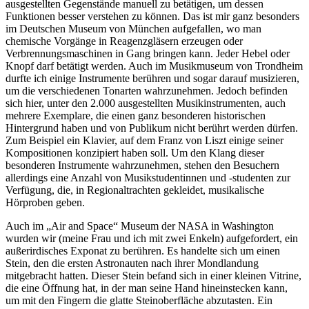
ausgestellten Gegenstände manuell zu betätigen, um dessen
Funktionen besser verstehen zu können. Das ist mir ganz besonders
im Deutschen Museum von München aufgefallen, wo man
chemische Vorgänge in Reagenzgläsern erzeugen oder
Verbrennungsmaschinen in Gang bringen kann. Jeder Hebel oder
Knopf darf betätigt werden. Auch im Musikmuseum von Trondheim
durfte ich einige Instrumente berühren und sogar darauf musizieren,
um die verschiedenen Tonarten wahrzunehmen. Jedoch befinden
sich hier, unter den 2.000 ausgestellten Musikinstrumenten, auch
mehrere Exemplare, die einen ganz besonderen historischen
Hintergrund haben und von Publikum nicht berührt werden dürfen.
Zum Beispiel ein Klavier, auf dem Franz von Liszt einige seiner
Kompositionen konzipiert haben soll. Um den Klang dieser
besonderen Instrumente wahrzunehmen, stehen den Besuchern
allerdings eine Anzahl von Musikstudentinnen und -studenten zur
Verfügung, die, in Regionaltrachten gekleidet, musikalische
Hörproben geben.
Auch im
Air and Space
Museum der NASA in Washington
wurden wir (meine Frau und ich mit zwei Enkeln) aufgefordert, ein
außerirdisches Exponat zu berühren. Es handelte sich um einen
Stein, den die ersten Astronauten nach ihrer Mondlandung
mitgebracht hatten. Dieser Stein befand sich in einer kleinen Vitrine,
die eine Öffnung hat, in der man seine Hand hineinstecken kann,
um mit den Fingern die glatte Steinoberfläche abzutasten. Ein