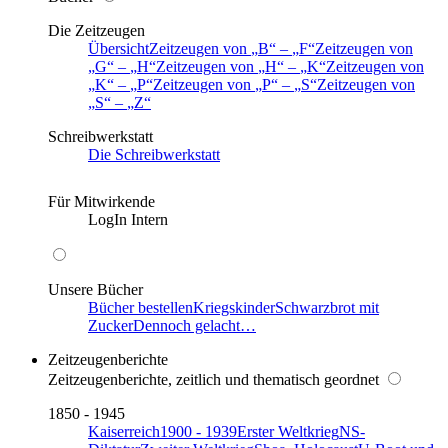
Die Zeitzeugen
Übersicht
Zeitzeugen von
B
–
F
Zeitzeugen von
G
–
H
Zeitzeugen von
H
–
K
Zeitzeugen von
K
–
P
Zeitzeugen von
P
–
S
Zeitzeugen von
S
–
Z
Schreibwerkstatt
Die Schreibwerkstatt
Für Mitwirkende
LogIn Intern
Unsere Bücher
Bücher bestellen
Kriegskinder
Schwarzbrot mit
Zucker
Dennoch gelacht…
Zeitzeugenberichte
Zeitzeugenberichte, zeitlich und thematisch geordnet
1850 - 1945
Kaiserreich
1900 - 1939
Erster Weltkrieg
NS-