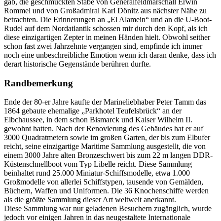
gab, die geschmückten Stäbe von Generalfeldmarschall Erwin
Rommel und von Großadmiral Karl Dönitz aus nächster Nähe zu
betrachten. Die Erinnerungen an
El Alamein
und an die U-Boot-
Rudel auf dem Nordatlantik schossen mir durch den Kopf, als ich
diese einzigartigen Zepter in meinen Händen hielt. Obwohl seither
schon fast zwei Jahrzehnte vergangen sind, empfinde ich immer
noch eine unbeschreibliche Emotion wenn ich daran denke, dass ich
derart historische Gegenstände berühren durfte.
Randbemerkung
Ende der 80-er Jahre kaufte der Marineliebhaber Peter Tamm das
1864 gebaute ehemalige
Parkhotel Teufelsbrück
an der
Elbchaussee, in dem schon Bismarck und Kaiser Wilhelm II.
gewohnt hatten. Nach der Renovierung des Gebäudes hat er auf
3000 Quadratmetern sowie im großen Garten, der bis zum Elbufer
reicht, seine einzigartige Maritime Sammlung ausgestellt, die von
einem 3000 Jahre alten Bronzeschwert bis zum 22 m langen DDR-
Küstenschnellboot vom Typ Libelle reicht. Diese Sammlung
beinhaltet rund 25.000 Miniatur-Schiffsmodelle, etwa 1.000
Großmodelle von allerlei Schiffstypen, tausende von Gemälden,
Büchern, Waffen und Uniformen. Die 36 Knochenschiffe werden
als die größte Sammlung dieser Art weltweit anerkannt.
Diese Sammlung war nur geladenen Besuchern zugänglich, wurde
jedoch vor einigen Jahren in das neugestaltete Internationale