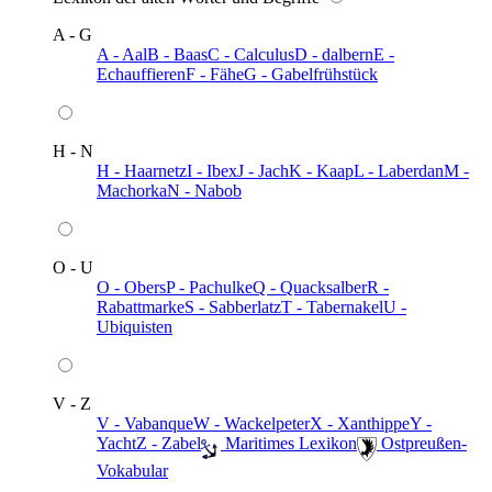
A - G
A - Aal
B - Baas
C - Calculus
D - dalbern
E -
Echauffieren
F - Fähe
G - Gabelfrühstück
H - N
H - Haarnetz
I - Ibex
J - Jach
K - Kaap
L - Laberdan
M -
Machorka
N - Nabob
O - U
O - Obers
P - Pachulke
Q - Quacksalber
R -
Rabattmarke
S - Sabberlatz
T - Tabernakel
U -
Ubiquisten
V - Z
V - Vabanque
W - Wackelpeter
X - Xanthippe
Y -
Yacht
Z - Zabel
️ Maritimes Lexikon
️ Ostpreußen-
Vokabular