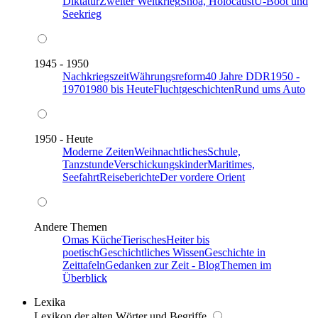
Diktatur
Zweiter Weltkrieg
Shoa, Holocaust
U-Boot und
Seekrieg
1945 - 1950
Nachkriegszeit
Währungsreform
40 Jahre DDR
1950 -
1970
1980 bis Heute
Fluchtgeschichten
Rund ums Auto
1950 - Heute
Moderne Zeiten
Weihnachtliches
Schule,
Tanzstunde
Verschickungskinder
Maritimes,
Seefahrt
Reiseberichte
Der vordere Orient
Andere Themen
Omas Küche
Tierisches
Heiter bis
poetisch
Geschichtliches Wissen
Geschichte in
Zeittafeln
Gedanken zur Zeit - Blog
Themen im
Überblick
Lexika
Lexikon der alten Wörter und Begriffe