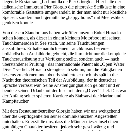
liegende Restaurant
La Puntilla de Pier Giorgio
. Hier hatte der
italienische Immigrant Pier Giorgio die pittoreske Steilküste in eine
komfortable Gaststätte umgewandelt, in der man nicht nur köstliche
Speisen, sondern auch gemütliche
happy hours
mit Meeresblick
genießen konnte.
Von diesem Standort aus haben wir öfter unseren Enkel Horacio
sehen können, als dieser in einem kleinem Motorboot mit seinen
Tauchkameraden in See stach, um seine Tauchübungen
auszuführen. Er hatte nämlich einen Tauchkursus bei einer
holländischen Ausbilderin gebucht, die ihm nicht nur die komplette
Taucherausrüstung zur Verfügung stellte, sondern auch — nach
überstandener Prüfung - das internationale Patent als
Open Water
Diver
verlieh. Horacio strengte sich sehr an, um die Fähigkeiten
bestens zu erlernen und abends studierte er noch bis spät in die
Nacht den theoretischen Teil der Ausbildung, der in deutscher
Sprache verfasst war. Seine Anstrengunghat sich gelohnt und er
bendete seinen Urlaub auf der Insel mit dem
Diver
Titel. Das war
der Anfang seiner späteren Karriere als Stabsarzt der Marine und
Kampftaucher.
Mit dem Restaurantbetreiber Giorgio haben wir uns weitgehend
über die Gepflogenheiten seiner dominikanischen Angestellten
unterhalten. Er erzählte uns, dass die Männer dieser Insel einen
gutmütigen Charakter besitzen, jedoch sehr geschwätzig und