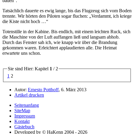
baden
.
Tatsächlich dauerte es ewig lange, bis das Flugzeug sich vom Boden
trennte. Wir hörten den Piloten sogar fluchen:
Verdammt, ich kriege
die Kiste nicht hoch …
Totenstille in der Kabine. Bis endlich, mit einem leichten Ruck, sich
die Maschine von der Luft auffangen ließ und langsam abhob.
Durch das Fenster sah ich, wie knapp wir über die Brandung
gekommen waren. Erleichtert applaudierten alle. Die Heimat
erwartete uns schon.
Sie sind Hier: Kapitel
1
/ 2
1
2
Autor:
Ernesto Potthoff
, 6. März 2013
Artikel drucken
Seitenanfang
SiteMap
Impressum
Kontakt
Gästebuch
Developed by © HaKenn 2004 - 2026