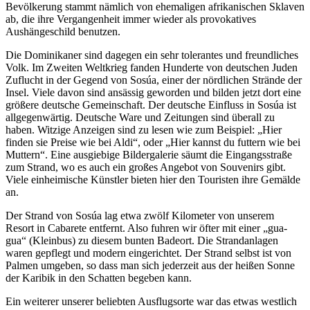
Bevölkerung stammt nämlich von ehemaligen afrikanischen Sklaven
ab, die ihre Vergangenheit immer wieder als provokatives
Aushängeschild benutzen.
Die Dominikaner sind dagegen ein sehr tolerantes und freundliches
Volk. Im Zweiten Weltkrieg fanden Hunderte von deutschen Juden
Zuflucht in der Gegend von Sosúa, einer der nördlichen Strände der
Insel. Viele davon sind ansässig geworden und bilden jetzt dort eine
größere deutsche Gemeinschaft. Der deutsche Einfluss in Sosúa ist
allgegenwärtig. Deutsche Ware und Zeitungen sind überall zu
haben. Witzige Anzeigen sind zu lesen wie zum Beispiel:
Hier
finden sie Preise wie bei Aldi
, oder
Hier kannst du futtern wie bei
Muttern
. Eine ausgiebige Bildergalerie säumt die Eingangsstraße
zum Strand, wo es auch ein großes Angebot von Souvenirs gibt.
Viele einheimische Künstler bieten hier den Touristen ihre Gemälde
an.
Der Strand von Sosúa lag etwa zwölf Kilometer von unserem
Resort in Cabarete entfernt. Also fuhren wir öfter mit einer
gua-
gua
(Kleinbus) zu diesem bunten Badeort. Die Strandanlagen
waren gepflegt und modern eingerichtet. Der Strand selbst ist von
Palmen umgeben, so dass man sich jederzeit aus der heißen Sonne
der Karibik in den Schatten begeben kann.
Ein weiterer unserer beliebten Ausflugsorte war das etwas westlich