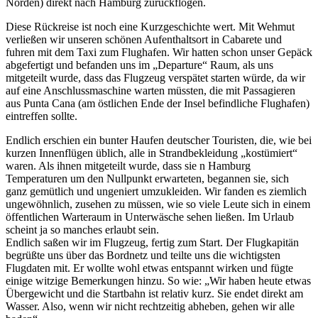
Norden) direkt nach Hamburg zurückflogen.
Diese Rückreise ist noch eine Kurzgeschichte wert. Mit Wehmut
verließen wir unseren schönen Aufenthaltsort in Cabarete und
fuhren mit dem Taxi zum Flughafen. Wir hatten schon unser Gepäck
abgefertigt und befanden uns im
Departure
Raum, als uns
mitgeteilt wurde, dass das Flugzeug verspätet starten würde, da wir
auf eine Anschlussmaschine warten müssten, die mit Passagieren
aus Punta Cana (am östlichen Ende der Insel befindliche Flughafen)
eintreffen sollte.
Endlich erschien ein bunter Haufen deutscher Touristen, die, wie bei
kurzen Innenflügen üblich, alle in Strandbekleidung
kostümiert
waren. Als ihnen mitgeteilt wurde, dass sie n Hamburg
Temperaturen um den Nullpunkt erwarteten, begannen sie, sich
ganz gemütlich und ungeniert umzukleiden. Wir fanden es ziemlich
ungewöhnlich, zusehen zu müssen, wie so viele Leute sich in einem
öffentlichen Warteraum in Unterwäsche sehen ließen. Im Urlaub
scheint ja so manches erlaubt sein.
Endlich saßen wir im Flugzeug, fertig zum Start. Der Flugkapitän
begrüßte uns über das Bordnetz und teilte uns die wichtigsten
Flugdaten mit. Er wollte wohl etwas entspannt wirken und fügte
einige witzige Bemerkungen hinzu. So wie:
Wir haben heute etwas
Übergewicht und die Startbahn ist relativ kurz. Sie endet direkt am
Wasser. Also, wenn wir nicht rechtzeitig abheben, gehen wir alle