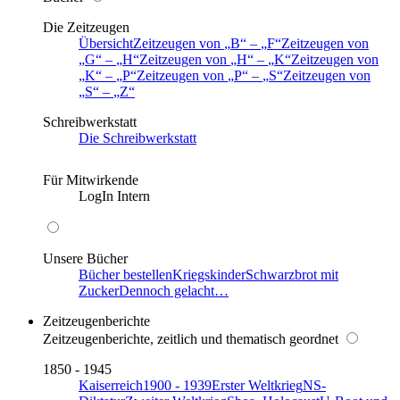
Die Zeitzeugen
Übersicht
Zeitzeugen von
B
–
F
Zeitzeugen von
G
–
H
Zeitzeugen von
H
–
K
Zeitzeugen von
K
–
P
Zeitzeugen von
P
–
S
Zeitzeugen von
S
–
Z
Schreibwerkstatt
Die Schreibwerkstatt
Für Mitwirkende
LogIn Intern
Unsere Bücher
Bücher bestellen
Kriegskinder
Schwarzbrot mit
Zucker
Dennoch gelacht…
Zeitzeugenberichte
Zeitzeugenberichte, zeitlich und thematisch geordnet
1850 - 1945
Kaiserreich
1900 - 1939
Erster Weltkrieg
NS-