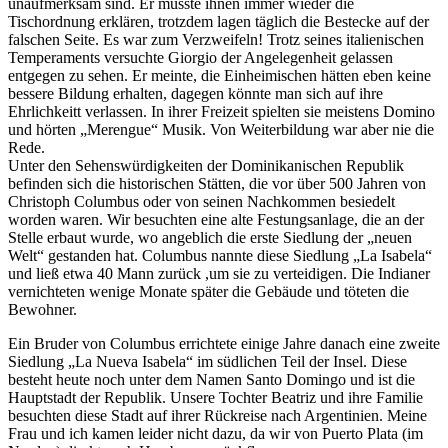
unaufmerksam sind. Er musste ihnen immer wieder die
Tischordnung erklären, trotzdem lagen täglich die Bestecke auf der
falschen Seite. Es war zum Verzweifeln! Trotz seines italienischen
Temperaments versuchte Giorgio der Angelegenheit gelassen
entgegen zu sehen. Er meinte, die Einheimischen hätten eben keine
bessere Bildung erhalten, dagegen könnte man sich auf ihre
Ehrlichkeitt verlassen. In ihrer Freizeit spielten sie meistens Domino
und hörten
Merengue
Musik. Von Weiterbildung war aber nie die
Rede.
Unter den Sehenswürdigkeiten der Dominikanischen Republik
befinden sich die historischen Stätten, die vor über 500 Jahren von
Christoph Columbus oder von seinen Nachkommen besiedelt
worden waren. Wir besuchten eine alte Festungsanlage, die an der
Stelle erbaut wurde, wo angeblich die erste Siedlung der
neuen
Welt
gestanden hat. Columbus nannte diese Siedlung
La Isabela
und ließ etwa 40 Mann zurück ,um sie zu verteidigen. Die Indianer
vernichteten wenige Monate später die Gebäude und töteten die
Bewohner.
Ein Bruder von Columbus errichtete einige Jahre danach eine zweite
Siedlung
La Nueva Isabela
im südlichen Teil der Insel. Diese
besteht heute noch unter dem Namen Santo Domingo und ist die
Hauptstadt der Republik. Unsere Tochter Beatriz und ihre Familie
besuchten diese Stadt auf ihrer Rückreise nach Argentinien. Meine
Frau und ich kamen leider nicht dazu, da wir von Puerto Plata (im