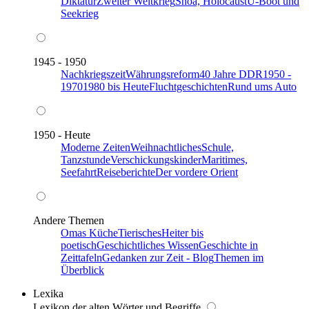
Diktatur
Zweiter Weltkrieg
Shoa, Holocaust
U-Boot und
Seekrieg
1945 - 1950
Nachkriegszeit
Währungsreform
40 Jahre DDR
1950 -
1970
1980 bis Heute
Fluchtgeschichten
Rund ums Auto
1950 - Heute
Moderne Zeiten
Weihnachtliches
Schule,
Tanzstunde
Verschickungskinder
Maritimes,
Seefahrt
Reiseberichte
Der vordere Orient
Andere Themen
Omas Küche
Tierisches
Heiter bis
poetisch
Geschichtliches Wissen
Geschichte in
Zeittafeln
Gedanken zur Zeit - Blog
Themen im
Überblick
Lexika
Lexikon der alten Wörter und Begriffe