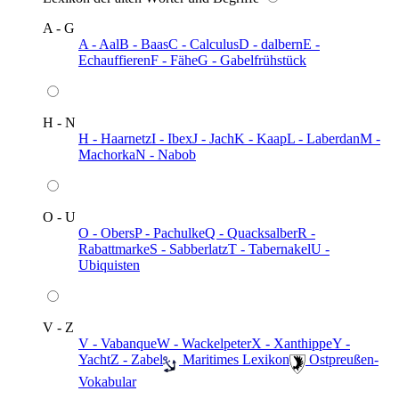
A - G
A - Aal
B - Baas
C - Calculus
D - dalbern
E -
Echauffieren
F - Fähe
G - Gabelfrühstück
H - N
H - Haarnetz
I - Ibex
J - Jach
K - Kaap
L - Laberdan
M -
Machorka
N - Nabob
O - U
O - Obers
P - Pachulke
Q - Quacksalber
R -
Rabattmarke
S - Sabberlatz
T - Tabernakel
U -
Ubiquisten
V - Z
V - Vabanque
W - Wackelpeter
X - Xanthippe
Y -
Yacht
Z - Zabel
️ Maritimes Lexikon
️ Ostpreußen-
Vokabular