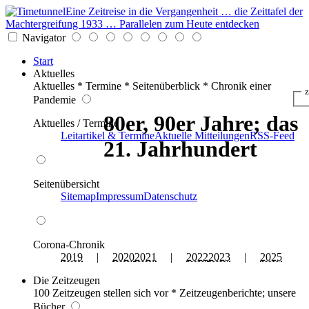
Eine Zeitreise in die Vergangenheit … die Zeittafel der
Machtergreifung 1933 … Parallelen zum Heute entdecken
Navigator
Start
Aktuelles
Aktuelles * Termine * Seitenüberblick * Chronik einer
z
Pandemie
80er, 90er Jahre; das
Aktuelles / Termine
Leitartikel & Termine
Aktuelle Mitteilungen
RSS-Feed
21. Jahrhundert
Seitenübersicht
Sitemap
Impressum
Datenschutz
Corona-Chronik
2019
|
2020
2021
|
2022
2023
|
2025
Die Zeitzeugen
100 Zeitzeugen stellen sich vor * Zeitzeugenberichte; unsere
Bücher