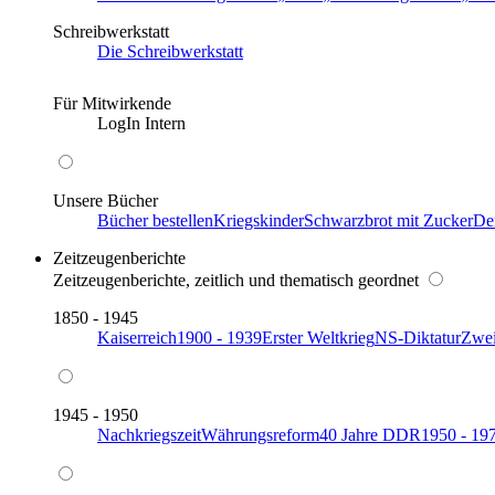
Schreibwerkstatt
Die Schreibwerkstatt
Für Mitwirkende
LogIn Intern
Unsere Bücher
Bücher bestellen
Kriegskinder
Schwarzbrot mit Zucker
De
Zeitzeugenberichte
Zeitzeugenberichte, zeitlich und thematisch geordnet
1850 - 1945
Kaiserreich
1900 - 1939
Erster Weltkrieg
NS-Diktatur
Zwei
1945 - 1950
Nachkriegszeit
Währungsreform
40 Jahre DDR
1950 - 19