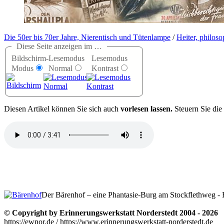
Die 50er bis 70er Jahre, Nierentisch und Tütenlampe
/
Heiter, philoso
Diese Seite anzeigen im …
Bildschirm-
Lesemodus
Lesemodus
Modus
Normal
Kontrast
D
iesen Artikel können Sie sich auch
vorlesen lassen.
Steuern Sie die
Der Bärenhof – eine Phantasie-Burg am Stockflethweg -
© Copyright by Erinnerungswerkstatt Norderstedt 2004 - 2026
https://ewnor.de / https://www.erinnerungswerkstatt-norderstedt.de