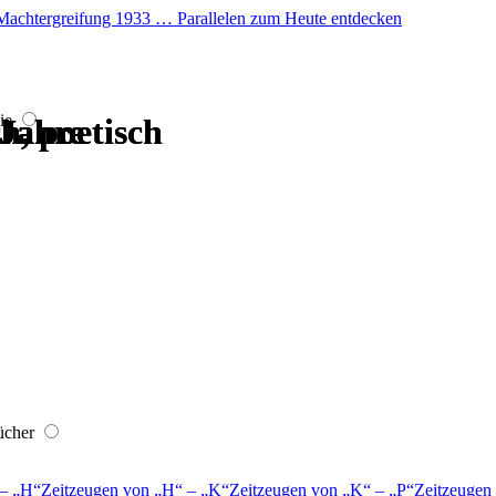
er Machtergreifung 1933 … Parallelen zum Heute entdecken
ie
h, poetisch
h, poetisch
 Jahre
 Jahre
 Jahre
 Jahre
ücher
–
H
Zeitzeugen von
H
–
K
Zeitzeugen von
K
–
P
Zeitzeugen