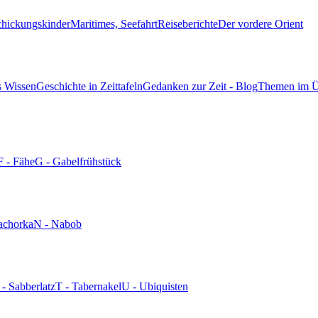
chickungskinder
Maritimes, Seefahrt
Reiseberichte
Der vordere Orient
s Wissen
Geschichte in Zeittafeln
Gedanken zur Zeit - Blog
Themen im Ü
F - Fähe
G - Gabelfrühstück
achorka
N - Nabob
 - Sabberlatz
T - Tabernakel
U - Ubiquisten