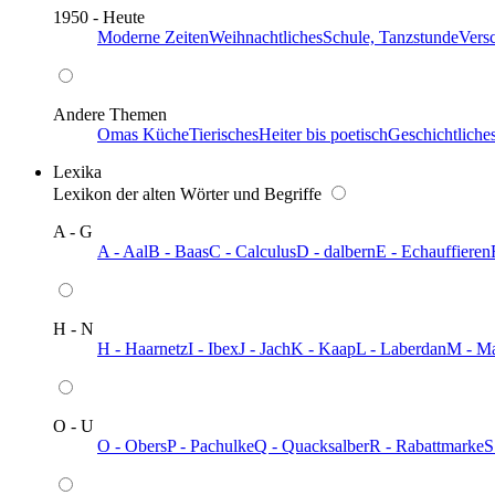
1950 - Heute
Moderne Zeiten
Weihnachtliches
Schule, Tanzstunde
Vers
Andere Themen
Omas Küche
Tierisches
Heiter bis poetisch
Geschichtliche
Lexika
Lexikon der alten Wörter und Begriffe
A - G
A - Aal
B - Baas
C - Calculus
D - dalbern
E - Echauffieren
H - N
H - Haarnetz
I - Ibex
J - Jach
K - Kaap
L - Laberdan
M - M
O - U
O - Obers
P - Pachulke
Q - Quacksalber
R - Rabattmarke
S