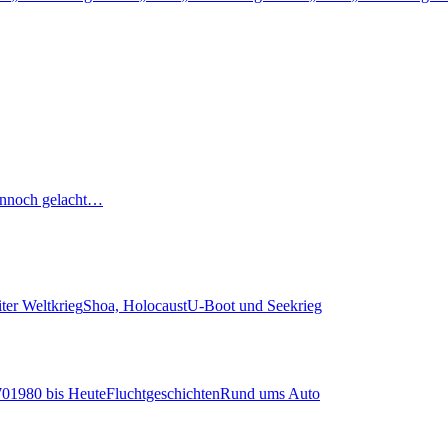
nnoch gelacht…
ter Weltkrieg
Shoa, Holocaust
U-Boot und Seekrieg
70
1980 bis Heute
Fluchtgeschichten
Rund ums Auto