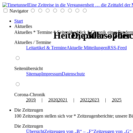
Eine Zeitreise in die Vergangenheit … die Zeittafel d
Navigator
Start
Aktuelles
Aktuelles * Termine * Seitenüberblick * Chronik einer Pandem
Heiter, philosophisc
Heiter, philosophisc
Die 50er - 70er
Die 50er - 70er
Die 50er - 70er
Die 50er - 70er
Aktuelles / Termine
Leitartikel & Termine
Aktuelle Mitteilungen
RSS-Feed
Seitenübersicht
Sitemap
Impressum
Datenschutz
Corona-Chronik
2019
|
2020
2021
|
2022
2023
|
2025
Die Zeitzeugen
100 Zeitzeugen stellen sich vor * Zeitzeugenberichte; unsere B
Die Zeitzeugen
Übersicht
Zeitzeugen von
B
–
F
Zeitzeugen von
G