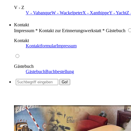
V - Z
V - Vabanque
W - Wackelpeter
X - Xanthippe
Y - Yacht
Z 
Kontakt
Impressum * Kontakt zur Erinnerungswerkstatt * Gästebuch
Kontakt
Kontaktformular
Impressum
Gästebuch
Gästebuch
Buchbestellung