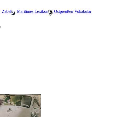
- Zabel
️ Maritimes Lexikon
️ Ostpreußen-Vokabular