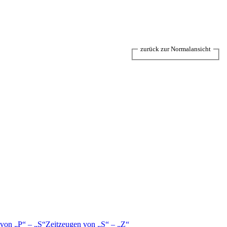
zurück zur Normalansicht
 von
P
–
S
Zeitzeugen von
S
–
Z