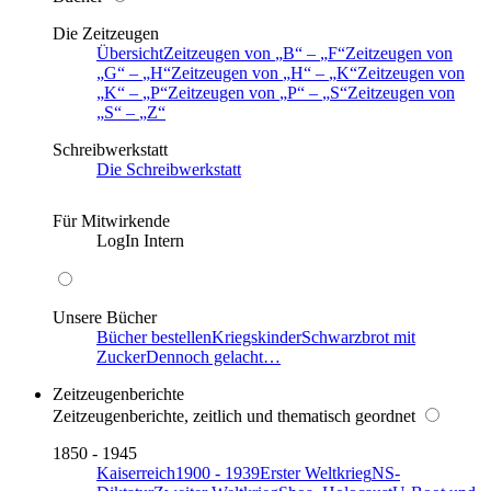
Die Zeitzeugen
Übersicht
Zeitzeugen von
B
–
F
Zeitzeugen von
G
–
H
Zeitzeugen von
H
–
K
Zeitzeugen von
K
–
P
Zeitzeugen von
P
–
S
Zeitzeugen von
S
–
Z
Schreibwerkstatt
Die Schreibwerkstatt
Für Mitwirkende
LogIn Intern
Unsere Bücher
Bücher bestellen
Kriegskinder
Schwarzbrot mit
Zucker
Dennoch gelacht…
Zeitzeugenberichte
Zeitzeugenberichte, zeitlich und thematisch geordnet
1850 - 1945
Kaiserreich
1900 - 1939
Erster Weltkrieg
NS-