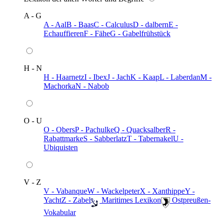
A - G
A - Aal
B - Baas
C - Calculus
D - dalbern
E -
Echauffieren
F - Fähe
G - Gabelfrühstück
H - N
H - Haarnetz
I - Ibex
J - Jach
K - Kaap
L - Laberdan
M -
Machorka
N - Nabob
O - U
O - Obers
P - Pachulke
Q - Quacksalber
R -
Rabattmarke
S - Sabberlatz
T - Tabernakel
U -
Ubiquisten
V - Z
V - Vabanque
W - Wackelpeter
X - Xanthippe
Y -
Yacht
Z - Zabel
️ Maritimes Lexikon
️ Ostpreußen-
Vokabular