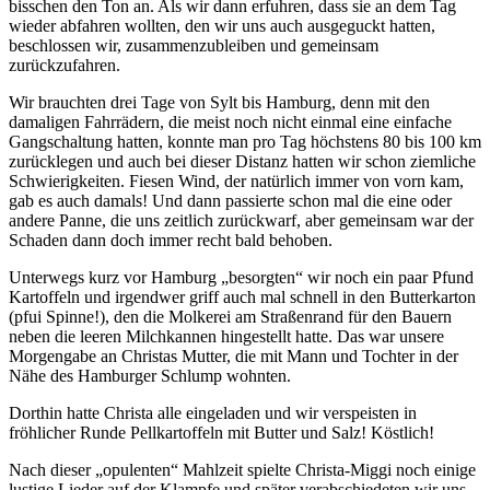
bisschen den Ton an. Als wir dann erfuhren, dass sie an dem Tag
wieder abfahren wollten, den wir uns auch ausgeguckt hatten,
beschlossen wir, zusammenzubleiben und gemeinsam
zurückzufahren.
Wir brauchten drei Tage von Sylt bis Hamburg, denn mit den
damaligen Fahrrädern, die meist noch nicht einmal eine einfache
Gangschaltung hatten, konnte man pro Tag höchstens 80 bis 100 km
zurücklegen und auch bei dieser Distanz hatten wir schon ziemliche
Schwierigkeiten. Fiesen Wind, der natürlich immer von vorn kam,
gab es auch damals! Und dann passierte schon mal die eine oder
andere Panne, die uns zeitlich zurückwarf, aber gemeinsam war der
Schaden dann doch immer recht bald behoben.
Unterwegs kurz vor Hamburg
besorgten
wir noch ein paar Pfund
Kartoffeln und irgendwer griff auch mal schnell in den Butterkarton
(pfui Spinne!), den die Molkerei am Straßenrand für den Bauern
neben die leeren Milchkannen hingestellt hatte. Das war unsere
Morgengabe an Christas Mutter, die mit Mann und Tochter in der
Nähe des Hamburger Schlump wohnten.
Dorthin hatte Christa alle eingeladen und wir verspeisten in
fröhlicher Runde Pellkartoffeln mit Butter und Salz! Köstlich!
Nach dieser
opulenten
Mahlzeit spielte Christa-Miggi noch einige
lustige Lieder auf der Klampfe und später verabschiedeten wir uns