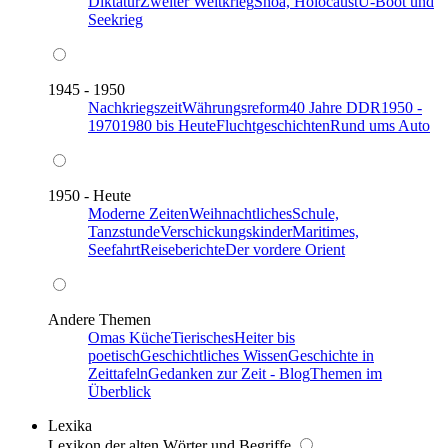
Diktatur
Zweiter Weltkrieg
Shoa, Holocaust
U-Boot und
Seekrieg
1945 - 1950
Nachkriegszeit
Währungsreform
40 Jahre DDR
1950 -
1970
1980 bis Heute
Fluchtgeschichten
Rund ums Auto
1950 - Heute
Moderne Zeiten
Weihnachtliches
Schule,
Tanzstunde
Verschickungskinder
Maritimes,
Seefahrt
Reiseberichte
Der vordere Orient
Andere Themen
Omas Küche
Tierisches
Heiter bis
poetisch
Geschichtliches Wissen
Geschichte in
Zeittafeln
Gedanken zur Zeit - Blog
Themen im
Überblick
Lexika
Lexikon der alten Wörter und Begriffe