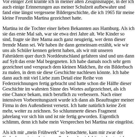
Vor einiger Zeit kramte ich in meiner alten Zeugnismappe, in der ich
auch einige Erinnerungen aus meiner Schulzeit aufbewahre und
fand eine längst vergessene Bildergeschichte, die ich 1965 für meine
kleine Freundin Martina gezeichnet hatte.
Martina ist die Tochter einer lieben Bekannten aus Hamburg. Als ich
sie das erste Mal sah, war sie etwa drei Jahre alt. Wie Kinder so
sind, fragte sie ihre Mama auch ganz neugierig, wer denn dieser
fremde Mann sei. Wir haben ihr dann gemeinsam erzählt, wie wir
uns als Schüler kennen gelernt haben, als wir mit unseren
Fahrrädern quer durch Norddeutschland gefahren sind und uns dann
auf Sylt das erste Mal begegneten. Ich habe damals noch sehr gern
gezeichnet und versprach dem kleinen Mädchen, ihr ein Bilderbuch
zu malen, in dem sie diese Geschichte nachlesen könnte. Ich habe
dann auch mit viel Liebe zum Detail eine Reihe von
Federzeichnungen fertig gebracht und hatte schon die Hälfte dieser
Geschichte im wahrsten Sinne des Wortes aufgezeichnet, als ich
eine Chance bekam, mich beruflich zu verbessern. Nach einer
intensiven Vorbereitungszeit wurde ich dann als Beauftragter meiner
Firma in den Außendienst versetzt. Ich hatte natürlich keine Zeit
mehr, weiter zu zeichnen. So schlummerte dieses Fragment
jahrelang vor sich hin und ist nie fertig geworden. Eigentlich
schlimm, denn ich habe mein Versprechen bei Martina nie eingelöst.
Als ich mir
mein Frühwerk
so betrachtete, kam mir zwar der