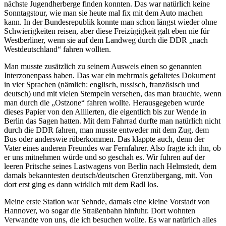
nächste Jugendherberge finden konnten. Das war natürlich keine
Sonntagstour, wie man sie heute mal fix mit dem Auto machen
kann. In der Bundesrepublik konnte man schon längst wieder ohne
Schwierigkeiten reisen, aber diese Freizügigkeit galt eben nie für
Westberliner, wenn sie auf dem Landweg durch die DDR
nach
Westdeutschland
fahren wollten.
Man musste zusätzlich zu seinem Ausweis einen so genannten
Interzonenpass haben. Das war ein mehrmals gefaltetes Dokument
in vier Sprachen (nämlich: englisch, russisch, französisch und
deutsch) und mit vielen Stempeln versehen, das man brauchte, wenn
man durch die
Ostzone
fahren wollte. Herausgegeben wurde
dieses Papier von den Alliierten, die eigentlich bis zur Wende in
Berlin das Sagen hatten. Mit dem Fahrrad durfte man natürlich nicht
durch die DDR fahren, man musste entweder mit dem Zug, dem
Bus oder anderswie rüberkommen. Das klappte auch, denn der
Vater eines anderen Freundes war Fernfahrer. Also fragte ich ihn, ob
er uns mitnehmen würde und so geschah es. Wir fuhren auf der
leeren Pritsche seines Lastwagens von Berlin nach Helmstedt, dem
damals bekanntesten deutsch/deutschen Grenzübergang, mit. Von
dort erst ging es dann wirklich mit dem Radl los.
Meine erste Station war Sehnde, damals eine kleine Vorstadt von
Hannover, wo sogar die Straßenbahn hinfuhr. Dort wohnten
Verwandte von uns, die ich besuchen wollte. Es war natürlich alles