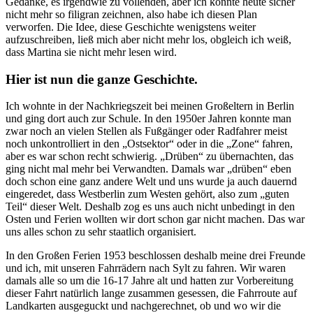
Gedanke, es irgendwie zu vollenden, aber ich könnte heute sicher
nicht mehr so filigran zeichnen, also habe ich diesen Plan
verworfen. Die Idee, diese Geschichte wenigstens weiter
aufzuschreiben, ließ mich aber nicht mehr los, obgleich ich weiß,
dass Martina sie nicht mehr lesen wird.
Hier ist nun die ganze Geschichte.
Ich wohnte in der Nachkriegszeit bei meinen Großeltern in Berlin
und ging dort auch zur Schule. In den 1950er Jahren konnte man
zwar noch an vielen Stellen als Fußgänger oder Radfahrer meist
noch unkontrolliert in den
Ostsektor
oder in die
Zone
fahren,
aber es war schon recht schwierig.
Drüben
zu übernachten, das
ging nicht mal mehr bei Verwandten. Damals war
drüben
eben
doch schon eine ganz andere Welt und uns wurde ja auch dauernd
eingeredet, dass Westberlin zum Westen gehört, also zum
guten
Teil
dieser Welt. Deshalb zog es uns auch nicht unbedingt in den
Osten und Ferien wollten wir dort schon gar nicht machen. Das war
uns alles schon zu sehr staatlich organisiert.
In den Großen Ferien 1953 beschlossen deshalb meine drei Freunde
und ich, mit unseren Fahrrädern nach Sylt zu fahren. Wir waren
damals alle so um die 16-17 Jahre alt und hatten zur Vorbereitung
dieser Fahrt natürlich lange zusammen gesessen, die Fahrroute auf
Landkarten ausgeguckt und nachgerechnet, ob und wo wir die