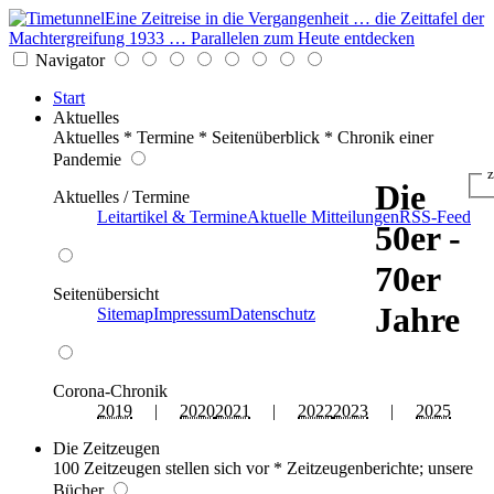
Eine Zeitreise in die Vergangenheit … die Zeittafel der
Machtergreifung 1933 … Parallelen zum Heute entdecken
Navigator
Start
Aktuelles
Aktuelles * Termine * Seitenüberblick * Chronik einer
Pandemie
z
Die
Aktuelles / Termine
Leitartikel & Termine
Aktuelle Mitteilungen
RSS-Feed
50er -
70er
Seitenübersicht
Jahre
Sitemap
Impressum
Datenschutz
Corona-Chronik
2019
|
2020
2021
|
2022
2023
|
2025
Die Zeitzeugen
100 Zeitzeugen stellen sich vor * Zeitzeugenberichte; unsere
Bücher