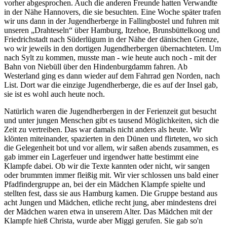
vorher abgesprochen. Auch die anderen Freunde hatten Verwandte
in der Nähe Hannovers, die sie besuchten. Eine Woche später trafen
wir uns dann in der Jugendherberge in Fallingbostel und fuhren mit
unseren
Drahteseln
über Hamburg, Itzehoe, Brunsbüttelkoog und
Friedrichstadt nach Süderlügum in der Nähe der dänischen Grenze,
wo wir jeweils in den dortigen Jugendherbergen übernachteten. Um
nach Sylt zu kommen, musste man - wie heute auch noch - mit der
Bahn von Niebüll über den Hindenburgdamm fahren. Ab
Westerland ging es dann wieder auf dem Fahrrad gen Norden, nach
List. Dort war die einzige Jugendherberge, die es auf der Insel gab,
sie ist es wohl auch heute noch.
Natürlich waren die Jugendherbergen in der Ferienzeit gut besucht
und unter jungen Menschen gibt es tausend Möglichkeiten, sich die
Zeit zu vertreiben. Das war damals nicht anders als heute. Wir
klönten miteinander, spazierten in den Dünen und flirteten, wo sich
die Gelegenheit bot und vor allem, wir saßen abends zusammen, es
gab immer ein Lagerfeuer und irgendwer hatte bestimmt eine
Klampfe dabei. Ob wir die Texte kannten oder nicht, wir sangen
oder brummten immer fleißig mit. Wir vier schlossen uns bald einer
Pfadfindergruppe an, bei der ein Mädchen Klampfe spielte und
stellten fest, dass sie aus Hamburg kamen. Die Gruppe bestand aus
acht Jungen und Mädchen, etliche recht jung, aber mindestens drei
der Mädchen waren etwa in unserem Alter. Das Mädchen mit der
Klampfe hieß Christa, wurde aber Miggi gerufen. Sie gab so'n