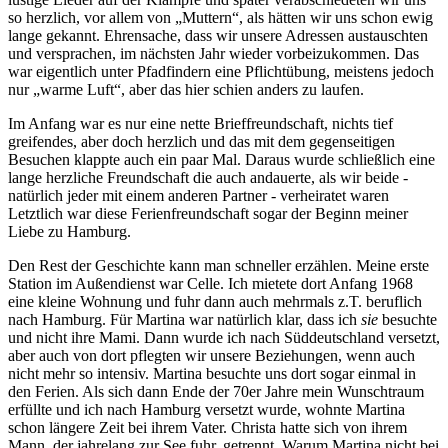
so herzlich, vor allem von
Muttern
, als hätten wir uns schon ewig
lange gekannt. Ehrensache, dass wir unsere Adressen austauschten
und versprachen, im nächsten Jahr wieder vorbeizukommen. Das
war eigentlich unter Pfadfindern eine Pflichtübung, meistens jedoch
nur
warme Luft
, aber das hier schien anders zu laufen.
Im Anfang war es nur eine nette Brieffreundschaft, nichts tief
greifendes, aber doch herzlich und das mit dem gegenseitigen
Besuchen klappte auch ein paar Mal. Daraus wurde schließlich eine
lange herzliche Freundschaft die auch andauerte, als wir beide -
natürlich jeder mit einem anderen Partner - verheiratet waren
Letztlich war diese Ferienfreundschaft sogar der Beginn meiner
Liebe zu Hamburg.
Den Rest der Geschichte kann man schneller erzählen. Meine erste
Station im Außendienst war Celle. Ich mietete dort Anfang 1968
eine kleine Wohnung und fuhr dann auch mehrmals z.T. beruflich
nach Hamburg. Für Martina war natürlich klar, dass ich
sie
besuchte
und nicht ihre Mami. Dann wurde ich nach Süddeutschland versetzt,
aber auch von dort pflegten wir unsere Beziehungen, wenn auch
nicht mehr so intensiv. Martina besuchte uns dort sogar einmal in
den Ferien. Als sich dann Ende der 70er Jahre mein Wunschtraum
erfüllte und ich nach Hamburg versetzt wurde, wohnte Martina
schon längere Zeit bei ihrem Vater. Christa hatte sich von ihrem
Mann, der jahrelang zur See fuhr, getrennt. Warum Martina nicht bei